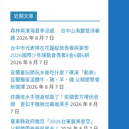
近期文章
森林與濱海夏季涼感 台中山海露營消暑
趣
2026 年 8 月 7 日
台中市代表隊在花蓮綻放青春與夢想
2026國際少年運動會勇奪8金6銀6銅
2026 年 8 月 7 日
宜蘭童玩節玩水後吃什麼？礁溪「動涮」
宜蘭獨家溫體牛、豬、羊、雞 父親節聚餐
新選擇
2026 年 8 月 7 日
詐團收水手現身就栽了！前鎮警方埋伏收
網 查扣手機揪出幕後黑手
2026 年 8 月
7 日
臺東縣政府邀您「2026台東最美星空」
父親節帶爸爸追星去！
2026 年 8 月 7 日