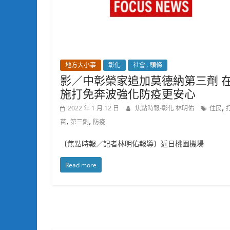
地方大小事
彰化
社會 . 頭條
影／中彰榮家追加莫德納第三劑 
施打免奔波強化防疫更安心
,
2022 年 1 月 12 日
焦點時報-彰化 林明佑
住民
,
,
苗
第三劑
防疫
〔焦點時報／記者林明佑報導〕近日桃園機場
Read more