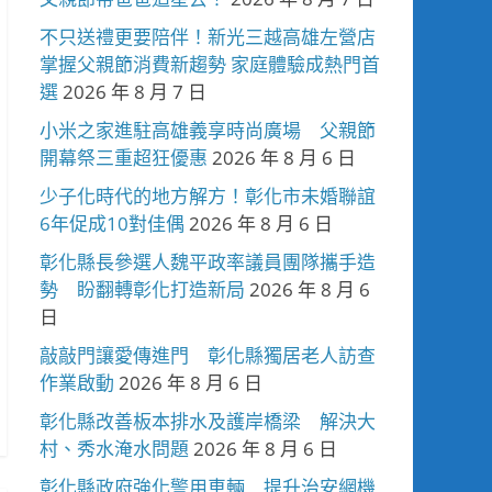
不只送禮更要陪伴！新光三越高雄左營店
掌握父親節消費新趨勢 家庭體驗成熱門首
選
2026 年 8 月 7 日
小米之家進駐高雄義享時尚廣場 父親節
開幕祭三重超狂優惠
2026 年 8 月 6 日
少子化時代的地方解方！彰化市未婚聯誼
6年促成10對佳偶
2026 年 8 月 6 日
彰化縣長參選人魏平政率議員團隊攜手造
勢 盼翻轉彰化打造新局
2026 年 8 月 6
日
敲敲門讓愛傳進門 彰化縣獨居老人訪查
作業啟動
2026 年 8 月 6 日
彰化縣改善板本排水及護岸橋梁 解決大
村、秀水淹水問題
2026 年 8 月 6 日
彰化縣政府強化警用車輛 提升治安網機