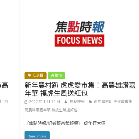
生活.消費
高雄市
造高
新年農村趴 虎虎愛市集！高農雄讚嘉
年華 福虎生風送紅包
邁：打
2022 年 1 月 12 日
焦點時報
新年農村趴 虎虎愛市集！
高農雄讚嘉年華 福虎生風送紅包
〔焦點時報/記者蔡宗武報導〕 虎年行大運
Read more