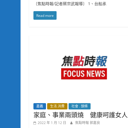
〔焦點時報/記者蔡宗武報導〕 1、台船承
Read more
嘉義
生活.消費
社會 . 頭條
家庭、事業兩頭燒 健康呵護女人
2022 年 1 月 12 日
焦點時報 郭嘉良