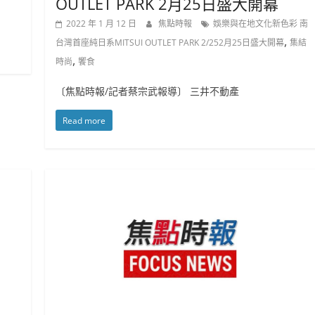
OUTLET PARK 2月25日盛大開幕
2022 年 1 月 12 日
焦點時報
娛樂與在地文化新色彩 南
,
台灣首座純日系MITSUI OUTLET PARK 2/252月25日盛大開幕
集結
,
時尚
饗食
〔焦點時報/記者蔡宗武報導〕 三井不動產
Read more