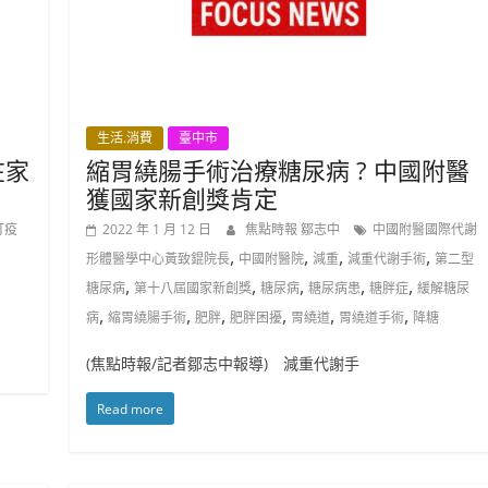
生活.消費
臺中市
在家
縮胃繞腸手術治療糖尿病 ? 中國附醫
獲國家新創獎肯定
打疫
2022 年 1 月 12 日
焦點時報 鄒志中
中國附醫國際代謝
,
,
,
,
形體醫學中心黃致錕院長
中國附醫院
減重
減重代謝手術
第二型
,
,
,
,
,
糖尿病
第十八屆國家新創獎
糖尿病
糖尿病患
糖胖症
緩解糖尿
,
,
,
,
,
,
病
縮胃繞腸手術
肥胖
肥胖困擾
胃繞道
胃繞道手術
降糖
(焦點時報/記者鄒志中報導) 減重代謝手
Read more