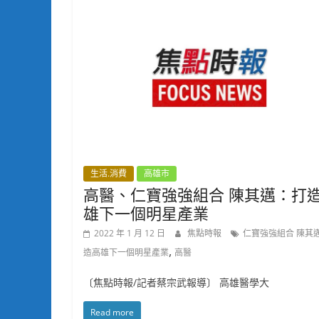
生活.消費
高雄市
高醫、仁寶強強組合 陳其邁：打
雄下一個明星產業
2022 年 1 月 12 日
焦點時報
仁寶強強組合 陳其
,
造高雄下一個明星產業
高醫
〔焦點時報/記者蔡宗武報導〕 高雄醫學大
Read more