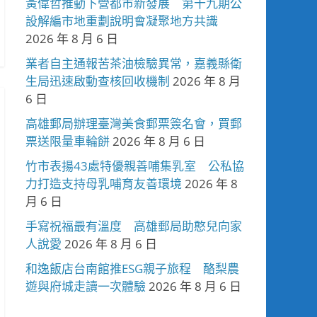
黃偉哲推動下營都市新發展 第十九期公
設解編市地重劃說明會凝聚地方共識
2026 年 8 月 6 日
業者自主通報苦茶油檢驗異常，嘉義縣衛
生局迅速啟動查核回收機制
2026 年 8 月
6 日
高雄郵局辦理臺灣美食郵票簽名會，買郵
票送限量車輪餅
2026 年 8 月 6 日
竹市表揚43處特優親善哺集乳室 公私協
力打造支持母乳哺育友善環境
2026 年 8
月 6 日
手寫祝福最有溫度 高雄郵局助憨兒向家
人說愛
2026 年 8 月 6 日
和逸飯店台南館推ESG親子旅程 酪梨農
遊與府城走讀一次體驗
2026 年 8 月 6 日