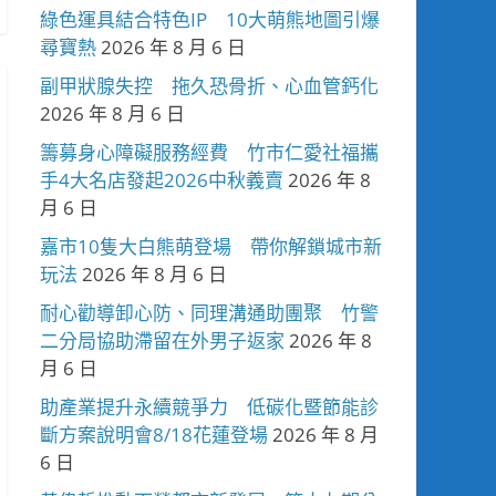
綠色運具結合特色IP 10大萌熊地圖引爆
尋寶熱
2026 年 8 月 6 日
副甲狀腺失控 拖久恐骨折、心血管鈣化
2026 年 8 月 6 日
籌募身心障礙服務經費 竹市仁愛社福攜
手4大名店發起2026中秋義賣
2026 年 8
月 6 日
嘉市10隻大白熊萌登場 帶你解鎖城市新
玩法
2026 年 8 月 6 日
耐心勸導卸心防、同理溝通助團聚 竹警
二分局協助滯留在外男子返家
2026 年 8
月 6 日
助產業提升永續競爭力 低碳化暨節能診
斷方案說明會8/18花蓮登場
2026 年 8 月
6 日