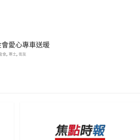
金會愛心專車送暖
,
,
金會
寒士
街友