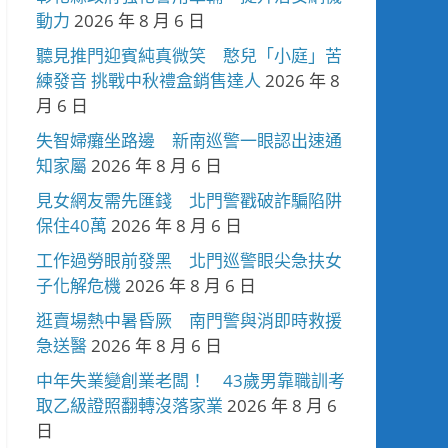
動力
2026 年 8 月 6 日
聽見推門迎賓純真微笑 憨兒「小庭」苦
練發音 挑戰中秋禮盒銷售達人
2026 年 8
月 6 日
失智婦癱坐路邊 新南巡警一眼認出速通
知家屬
2026 年 8 月 6 日
見女網友需先匯錢 北門警戳破詐騙陷阱
保住40萬
2026 年 8 月 6 日
工作過勞眼前發黑 北門巡警眼尖急扶女
子化解危機
2026 年 8 月 6 日
逛賣場熱中暑昏厥 南門警與消即時救援
急送醫
2026 年 8 月 6 日
中年失業變創業老闆！ 43歲男靠職訓考
取乙級證照翻轉沒落家業
2026 年 8 月 6
日