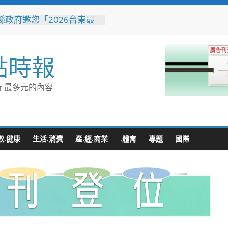
縣政府邀您「2026台東最
空」父親節帶爸爸追星去！
與濱海夏季涼感 台中山
營消暑趣
點時報
市代表隊在花蓮綻放青春與
 2026國際少年運動會勇奪
銀6銅
 最多元的內容
童玩節玩水後吃什麼？礁溪
涮」宜蘭獨家溫體牛、豬、
雞 父親節聚餐新選擇
收水手現身就栽了！前鎮警
伏收網 查扣手機揪出幕後
教.健康
生活.消費
產.經.商業
.體育
專題
國際