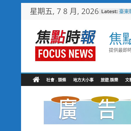
Skip
星期五, 7 8 月, 2026
Latest:
臺東
to
美星
content
森林
海露
焦
台中
夢想
8金6
提供最即時
宜蘭
「動
羊、
詐團
方埋
社會 . 頭條
地方大小事
旅遊.娛樂
文
黑手