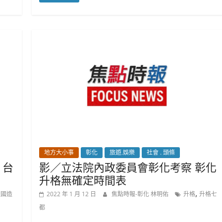
地方大小事
彰化
旅遊.娛樂
社會 . 頭條
 台
影／立法院內政委員會彰化考察 彰化
升格無確定時間表
,
艦國造
2022 年 1 月 12 日
焦點時報-彰化 林明佑
升格
升格七
都