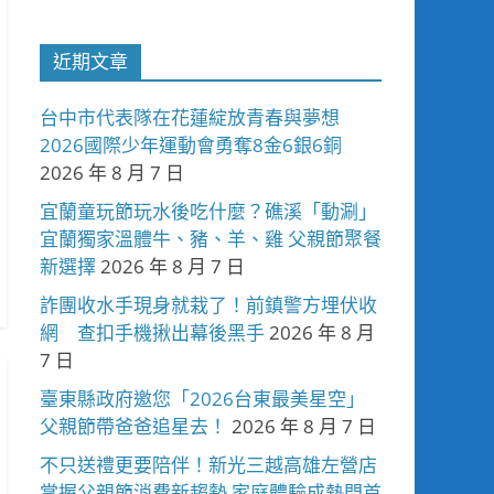
近期文章
台中市代表隊在花蓮綻放青春與夢想
2026國際少年運動會勇奪8金6銀6銅
2026 年 8 月 7 日
宜蘭童玩節玩水後吃什麼？礁溪「動涮」
宜蘭獨家溫體牛、豬、羊、雞 父親節聚餐
新選擇
2026 年 8 月 7 日
詐團收水手現身就栽了！前鎮警方埋伏收
網 查扣手機揪出幕後黑手
2026 年 8 月
7 日
臺東縣政府邀您「2026台東最美星空」
父親節帶爸爸追星去！
2026 年 8 月 7 日
不只送禮更要陪伴！新光三越高雄左營店
掌握父親節消費新趨勢 家庭體驗成熱門首