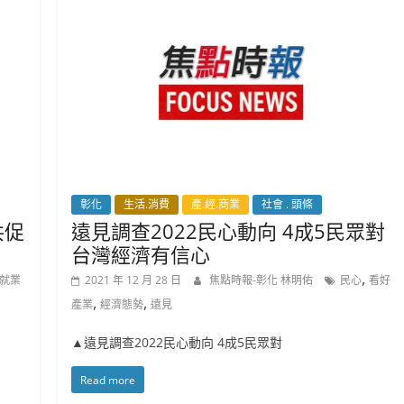
彰化
生活.消費
產.經.商業
社會 . 頭條
共促
遠見調查2022民心動向 4成5民眾對
台灣經濟有信心
,
就業
2021 年 12 月 28 日
焦點時報-彰化 林明佑
民心
看好
,
,
產業
經濟態勢
遠見
▲遠見調查2022民心動向 4成5民眾對
Read more