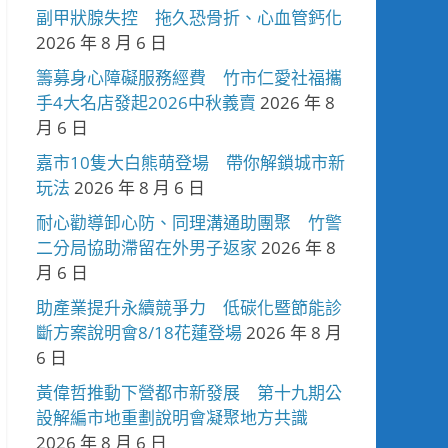
副甲狀腺失控 拖久恐骨折、心血管鈣化
2026 年 8 月 6 日
籌募身心障礙服務經費 竹市仁愛社福攜
手4大名店發起2026中秋義賣
2026 年 8
月 6 日
嘉市10隻大白熊萌登場 帶你解鎖城市新
玩法
2026 年 8 月 6 日
耐心勸導卸心防、同理溝通助團聚 竹警
二分局協助滯留在外男子返家
2026 年 8
月 6 日
助產業提升永續競爭力 低碳化暨節能診
斷方案說明會8/18花蓮登場
2026 年 8 月
6 日
黃偉哲推動下營都市新發展 第十九期公
設解編市地重劃說明會凝聚地方共識
2026 年 8 月 6 日