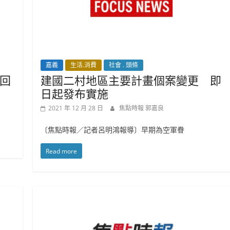
嘉義
生活.消費
社會 . 頭條
回
建國二村地區主要計畫個案變更 即
日起發布實施
2021 年 12 月 28 日
焦點時報 郭嘉良
〔焦點時報／記者呂明鴻報導〕早期為空軍眷
Read more