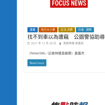
嘉義
地方大小事
生活.消費
社會 . 頭條
找不到車以為遭竊 公園警協助尋
2021 年 12 月 28 日
焦點時報 郭嘉良
〔News586／記者林健昌報導〕嘉義市
Read more