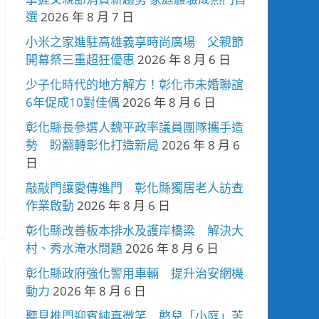
選
2026 年 8 月 7 日
小米之家進駐高雄義享時尚廣場 父親節
開幕祭三重超狂優惠
2026 年 8 月 6 日
少子化時代的地方解方！彰化市未婚聯誼
6年促成10對佳偶
2026 年 8 月 6 日
彰化縣長參選人魏平政率議員團隊攜手造
勢 盼翻轉彰化打造新局
2026 年 8 月 6
日
敲敲門讓愛傳進門 彰化縣獨居老人訪查
作業啟動
2026 年 8 月 6 日
彰化縣改善板本排水及護岸橋梁 解決大
村、秀水淹水問題
2026 年 8 月 6 日
彰化縣政府強化警用車輛 提升治安網機
動力
2026 年 8 月 6 日
聽見推門迎賓純真微笑 憨兒「小庭」苦