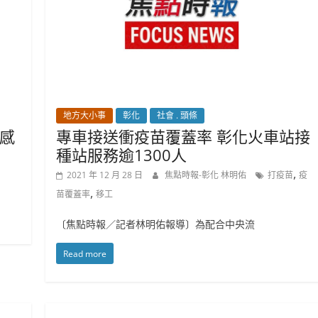
地方大小事
彰化
社會 . 頭條
感
專車接送衝疫苗覆蓋率 彰化火車站接
種站服務逾1300人
,
2021 年 12 月 28 日
焦點時報-彰化 林明佑
打疫苗
疫
,
苗覆蓋率
移工
〔焦點時報／記者林明佑報導〕為配合中央流
Read more