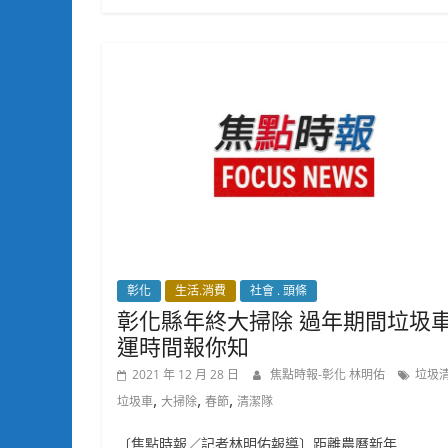
彰化
生活.消費
社會 . 頭條
彰化縣年終大掃除 過年期間垃圾
運時間報你知
2021 年 12 月 28 日
焦點時報-彰化 林明佑
垃圾
,
,
,
垃圾車
大掃除
春節
清潔隊
〔焦點時報／記者林明佑報導〕距離農曆新年