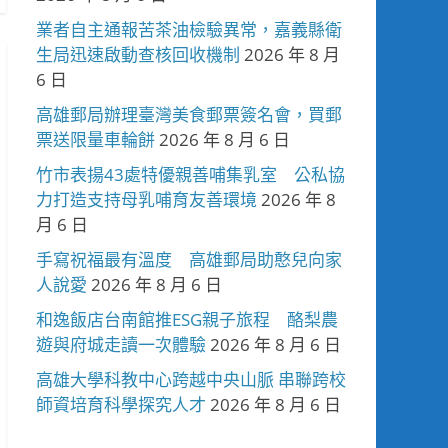
業者自主通報苦茶油檢驗異常，嘉義縣衛
生局迅速啟動查核回收機制
2026 年 8 月
6 日
高雄郵局辦理臺灣美食郵票簽名會，買郵
票送限量車輪餅
2026 年 8 月 6 日
竹市表揚43處特優親善哺集乳室 公私協
力打造支持母乳哺育友善環境
2026 年 8
月 6 日
手寫祝福最有溫度 高雄郵局助憨兒向家
人說愛
2026 年 8 月 6 日
和逸飯店台南館推ESG親子旅程 酪梨農
遊與府城走讀一次體驗
2026 年 8 月 6 日
高雄大學科教中心跨越中央山脈 串聯跨校
師資培育科學探究人才
2026 年 8 月 6 日