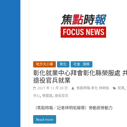
地方大小事
彰化
社會 . 頭條
彰化就業中心拜會彰化縣榮服處 
退役官兵就業
,
2021 年 12 月 28 日
焦點時報-彰化 林明佑
就業
,
,
中心
榮服處
退役官兵
〔焦點時報／記者林明佑報導〕勞動部勞動力
Read more