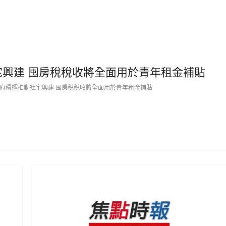
宅興建 囤房稅稅收將全面用於青年租金補貼
市府積極推動社宅興建 囤房稅稅收將全面用於青年租金補貼