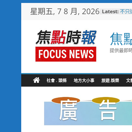
Skip
星期五, 7 8 月, 2026
Latest:
不只
to
雄左
content
家庭
台中
焦
夢想
8金6
宜蘭
提供最即時
「動
羊、
詐團
方埋
黑手
社會 . 頭條
地方大小事
旅遊.娛樂
文
臺東
美星