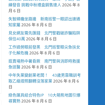
練發音 挑戰中秋禮盒銷售達人
2026 年 8
月 6 日
失智婦癱坐路邊 新南巡警一眼認出速通
知家屬
2026 年 8 月 6 日
見女網友需先匯錢 北門警戳破詐騙陷阱
保住40萬
2026 年 8 月 6 日
工作過勞眼前發黑 北門巡警眼尖急扶女
子化解危機
2026 年 8 月 6 日
逛賣場熱中暑昏厥 南門警與消即時救援
急送醫
2026 年 8 月 6 日
中年失業變創業老闆！ 43歲男靠職訓考
取乙級證照翻轉沒落家業
2026 年 8 月 6
日
綠色運具結合特色IP 10大萌熊地圖引爆
尋寶熱
2026 年 8 月 6 日