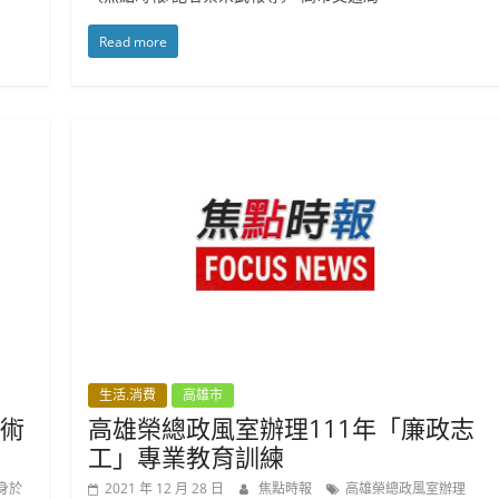
Read more
生活.消費
高雄市
藝術
高雄榮總政風室辦理111年「廉政志
工」專業教育訓練
身於
2021 年 12 月 28 日
焦點時報
高雄榮總政風室辦理