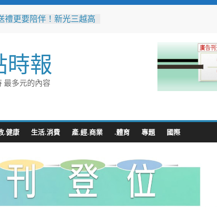
送禮更要陪伴！新光三越高
營店掌握父親節消費新趨勢
體驗成熱門首選
市代表隊在花蓮綻放青春與
點時報
 2026國際少年運動會勇奪
銀6銅
童玩節玩水後吃什麼？礁溪
 最多元的內容
涮」宜蘭獨家溫體牛、豬、
雞 父親節聚餐新選擇
收水手現身就栽了！前鎮警
伏收網 查扣手機揪出幕後
教.健康
生活.消費
產.經.商業
.體育
專題
國際
縣政府邀您「2026台東最
空」父親節帶爸爸追星去！