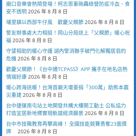
廟口音樂會熱鬧登場！柯志恩重砲轟綠營防疫冷血、食
安不透明
2026 年 8 月 8 日
埔里鎮以西部牛仔風 歡慶父親節
2026 年 8 月 8 日
警友辦事處大力相挺！岡山分局送上「父親節」暖心祝
福
2026 年 8 月 8 日
守望相助的暖心守護 湖內警消聯手破門化解獨居翁的
危機
2026 年 8 月 8 日
歡慶父親節！《台中通TCPASS》APP 攜手在地名店熱
情端好康
2026 年 8 月 8 日
暖心跨海送暖！台灣首廟天壇豪捐「300萬」助熊本震
災重建
2026 年 8 月 8 日
台中捷運南屯站土地開發共構大樓開工動土 公私協力
打造宜居新地標實現軌道經濟願景
2026 年 8 月 8 日
台中市技職教育再攀高峰！ 全國技能競賽勇奪23面獎
牌
2026 年 8 月 8 日