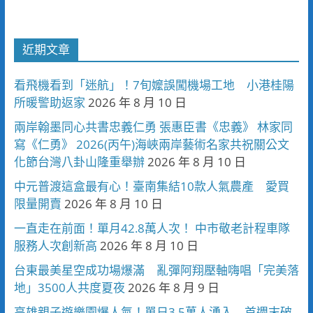
近期文章
看飛機看到「迷航」！7旬嬤誤闖機場工地 小港桂陽
所暖警助返家
2026 年 8 月 10 日
兩岸翰墨同心共書忠義仁勇 張惠臣書《忠義》 林家同
寫《仁勇》 2026(丙午)海峽兩岸藝術名家共祝關公文
化節台灣八卦山隆重舉辦
2026 年 8 月 10 日
中元普渡這盒最有心！臺南集結10款人氣農產 愛買
限量開賣
2026 年 8 月 10 日
一直走在前面！單月42.8萬人次！ 中市敬老計程車隊
服務人次創新高
2026 年 8 月 10 日
台東最美星空成功場爆滿 亂彈阿翔壓軸嗨唱「完美落
地」3500人共度夏夜
2026 年 8 月 9 日
高雄親子遊樂園爆人氣！單日3.5萬人湧入 首週末破