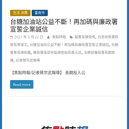
生活.消費
臺南市
台糖加油站公益不斷！再加碼與廉政署
宣誓企業誠信
,
2021 年 3 月 22 日
焦點時報
副署長陳榮周
台南地檢署檢
,
,
察長葉淑文
台糖加油站公益不斷！再加碼與廉政署宣誓企業誠信
台糖
,
,
董事長陳昭義
廉政署南部地區調查組長黃元冠
法務部廉政署長鄭銘
,
謙
記者蔡宗武報導
【焦點時報/記者蔡宗武報導】 長期投入公
Read more