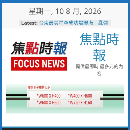
Skip
星期一, 10 8 月, 2026
to
content
Latest:
台東最美星空成功場爆滿 亂彈
阿翔壓軸嗨唱「完美落地」
焦點時
3500人共度夏夜
看飛機看到「迷航」！7旬嬤誤
闖機場工地 小港桂陽所暖警助
報
返家
兩岸翰墨同心共書忠義仁勇 張
惠臣書《忠義》 林家同寫《仁
提供最即時 最多元的內
勇》 2026(丙午)海峽兩岸藝術
容
名家共祝關公文化節台灣八卦山
隆重舉辦
中元普渡這盒最有心！臺南集結
10款人氣農產 愛買限量開賣
一直走在前面！單月42.8萬人
次！ 中市敬老計程車隊服務人
次創新高