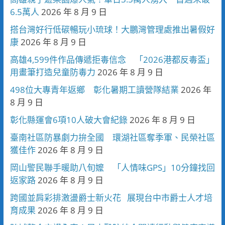
6.5萬人
2026 年 8 月 9 日
搭台灣好行低碳暢玩小琉球！大鵬灣管理處推出暑假好
康
2026 年 8 月 9 日
高雄4,599件作品傳遞拒毒信念 「2026港都反毒盃」
用畫筆打造兒童防毒力
2026 年 8 月 9 日
498位大專青年返鄉 彰化暑期工讀營隊結業
2026 年
8 月 9 日
彰化縣運會6項10人破大會紀錄
2026 年 8 月 9 日
臺南社區防暴劇力拚全國 環湖社區奪季軍、民榮社區
獲佳作
2026 年 8 月 9 日
岡山警民聯手暖助八旬嬤 「人情味GPS」10分鐘找回
返家路
2026 年 8 月 9 日
跨國並肩彩排激盪爵士新火花 展現台中市爵士人才培
育成果
2026 年 8 月 9 日