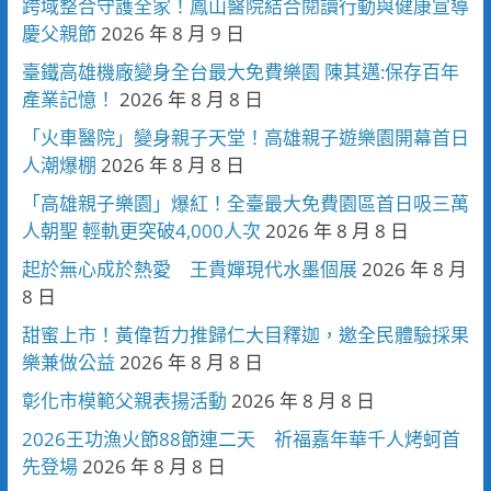
跨域整合守護全家！鳳山醫院結合閱讀行動與健康宣導
慶父親節
2026 年 8 月 9 日
臺鐵高雄機廠變身全台最大免費樂園 陳其邁:保存百年
產業記憶！
2026 年 8 月 8 日
「火車醫院」變身親子天堂！高雄親子遊樂園開幕首日
人潮爆棚
2026 年 8 月 8 日
「高雄親子樂園」爆紅！全臺最大免費園區首日吸三萬
人朝聖 輕軌更突破4,000人次
2026 年 8 月 8 日
起於無心成於熱愛 王貴嬋現代水墨個展
2026 年 8 月
8 日
甜蜜上市！黃偉哲力推歸仁大目釋迦，邀全民體驗採果
樂兼做公益
2026 年 8 月 8 日
彰化市模範父親表揚活動
2026 年 8 月 8 日
2026王功漁火節88節連二天 祈福嘉年華千人烤蚵首
先登場
2026 年 8 月 8 日