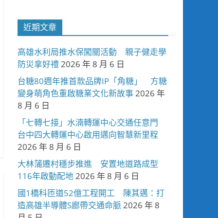
近期文章
高雄水利局推水保闖關活動 親子健走學
防災拿好禮
2026 年 8 月 6 日
台糖80週年推首款品牌IP「角糖」 方糖
變身萌角色重啟糖業文化新故事
2026 年
8 月 6 日
「七轉七接」水湳轉運中心交通任意門
台中四大轉運中心啟用邁向智慧新里程
2026 年 8 月 6 日
大林蒲遷村穩步推進 安置地道路成型
116年啟動配地
2026 年 8 月 6 日
國1橋科匝道52億工程開工 陳其邁：打
造高雄半導體S廊帶交通命脈
2026 年 8
月 5 日