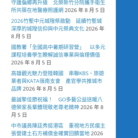
守護偏鄉再升級 北榮新竹分院攜手衛生
所共築在地醫療照護網
2026 年 8 月 5 日
2026竹塹中元城隍祭啟動 延續竹塹城
深厚的城隍信仰與中元祭典文化
2026 年
8 月 5 日
國教署「全國高中暑期研習營」 以多元
課程培養學生瞭解誠信專業與倫理價值
2026 年 8 月 5 日
高雄觀光魅力登陸韓國 串聯KBS、旅遊
業者與KATA嶺南支會 產官學共推城市
品牌
2026 年 8 月 5 日
最誠摯佳節祝福！ GO多藝公益送暖八
德榮家長輩體現敬老尊老精神
2026 年 8
月 5 日
中市議員陳廷秀挺港區 重視地方民瘼主
張營建土石方補償金確實回饋當地
2026