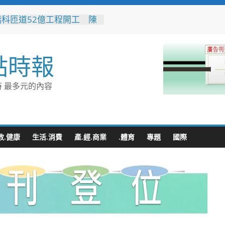
橋科匝道52億工程開工 陳
：打造高雄半導體S廊帶交
脈
水利局推水保闖關活動 親
點時報
走學防災拿好禮
80週年推首款品牌IP「角
 方糖變身萌角色重啟糖業
 最多元的內容
新故事
轉七接」水湳轉運中心交通
門 台中四大轉運中心啟
向智慧新里程
蒲遷村穩步推進 安置地道
教.健康
生活.消費
產.經.商業
.體育
專題
國際
型116年啟動配地