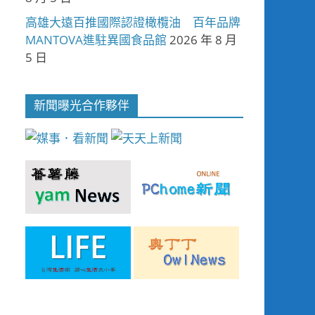
高雄大遠百推國際認證橄欖油 百年品牌
MANTOVA進駐異國食品館
2026 年 8 月
5 日
新聞曝光合作夥伴