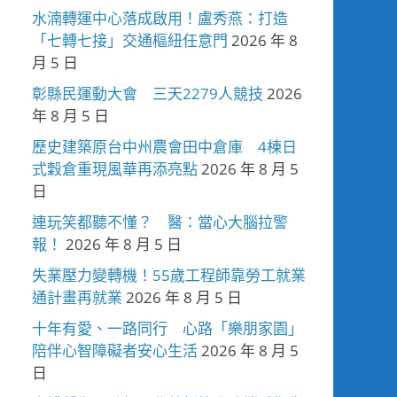
水湳轉運中心落成啟用！盧秀燕：打造
「七轉七接」交通樞紐任意門
2026 年 8
月 5 日
彰縣民運動大會 三天2279人競技
2026
年 8 月 5 日
歷史建築原台中州農會田中倉庫 4棟日
式穀倉重現風華再添亮點
2026 年 8 月 5
日
連玩笑都聽不懂？ 醫：當心大腦拉警
報！
2026 年 8 月 5 日
失業壓力變轉機！55歲工程師靠勞工就業
通計畫再就業
2026 年 8 月 5 日
十年有愛、一路同行 心路「樂朋家園」
陪伴心智障礙者安心生活
2026 年 8 月 5
日