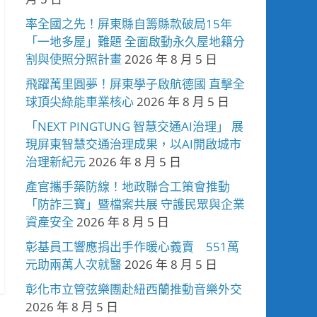
率全國之先！屏東縣自籌縣款破局15年
「一地多屋」難題 全面啟動永久屋地籍分
割與使照分照計畫
2026 年 8 月 5 日
飛躍萬里圓夢！屏東學子啟航德國 直擊全
球頂尖綠能車業核心
2026 年 8 月 5 日
「NEXT PINGTUNG 智慧交通AI治理」 展
現屏東智慧交通治理成果，以AI開啟城市
治理新紀元
2026 年 8 月 5 日
產官攜手築防線！地政聯合工策會推動
「防詐三寶」暨檔案共展 守護民眾與企業
資產安全
2026 年 8 月 5 日
彰基員工響應捐出手作暖心義賣 551萬
元助兩萬人次就醫
2026 年 8 月 5 日
彰化市立管弦樂團赴紐西蘭推動音樂外交
2026 年 8 月 5 日