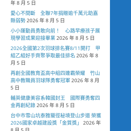
年 8 月 5 日
愛心不間斷 全聯7年捐贈逾千萬元助嘉
縣弱勢
2026 年 8 月 5 日
小小運動員勇敢向前！ 心路早療孩子展
現學習成果迎接畢業
2026 年 8 月 5 日
2026全國第2次羽球排名賽8/11開打 甲
組乙組好手齊聚爭取最佳排名
2026 年 8
月 5 日
再創全國教育盃高中組四連霸榮耀 竹山
高中教職員羽球隊勇奪冠軍
2026 年 8 月
5 日
輔英健康美容系韓國封王 國際賽勇奪四
金再創紀錄
2026 年 8 月 5 日
台中市雪山坑泰雅獵徑秘境登山步道 榮獲
2026國家卓越建設獎「金質獎」
2026 年
8 月 5 日