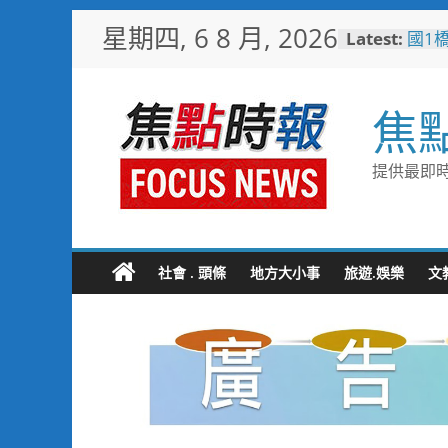
Skip
星期四, 6 8 月, 2026
Latest:
國1
to
其邁
content
通命
高雄
焦
子健
台糖
糖」
提供最即時
文化
「七
任意
用邁
大林
社會 . 頭條
地方大小事
旅遊.娛樂
文
路成