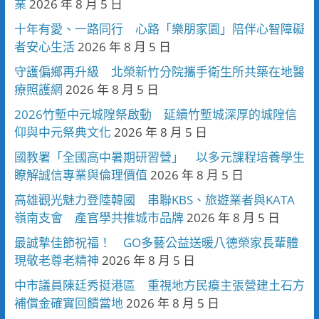
業
2026 年 8 月 5 日
十年有愛、一路同行 心路「樂朋家園」陪伴心智障礙
者安心生活
2026 年 8 月 5 日
守護偏鄉再升級 北榮新竹分院攜手衛生所共築在地醫
療照護網
2026 年 8 月 5 日
2026竹塹中元城隍祭啟動 延續竹塹城深厚的城隍信
仰與中元祭典文化
2026 年 8 月 5 日
國教署「全國高中暑期研習營」 以多元課程培養學生
瞭解誠信專業與倫理價值
2026 年 8 月 5 日
高雄觀光魅力登陸韓國 串聯KBS、旅遊業者與KATA
嶺南支會 產官學共推城市品牌
2026 年 8 月 5 日
最誠摯佳節祝福！ GO多藝公益送暖八德榮家長輩體
現敬老尊老精神
2026 年 8 月 5 日
中市議員陳廷秀挺港區 重視地方民瘼主張營建土石方
補償金確實回饋當地
2026 年 8 月 5 日