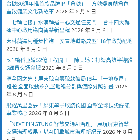
台糖80週年推首款品牌IP「角糖」 方糖變身萌角色
重啟糖業文化新故事
2026 年 8 月 6 日
「七轉七接」水湳轉運中心交通任意門 台中四大轉
運中心啟用邁向智慧新里程
2026 年 8 月 6 日
大林蒲遷村穩步推進 安置地道路成型116年啟動配地
2026 年 8 月 6 日
國1橋科匝道52億工程開工 陳其邁：打造高雄半導體
S廊帶交通命脈
2026 年 8 月 5 日
率全國之先！屏東縣自籌縣款破局15年「一地多屋」
難題 全面啟動永久屋地籍分割與使照分照計畫
2026
年 8 月 5 日
飛躍萬里圓夢！屏東學子啟航德國 直擊全球頂尖綠能
車業核心
2026 年 8 月 5 日
「NEXT PINGTUNG 智慧交通AI治理」 展現屏東智慧
交通治理成果，以AI開啟城市治理新紀元
2026 年 8 月
5 日