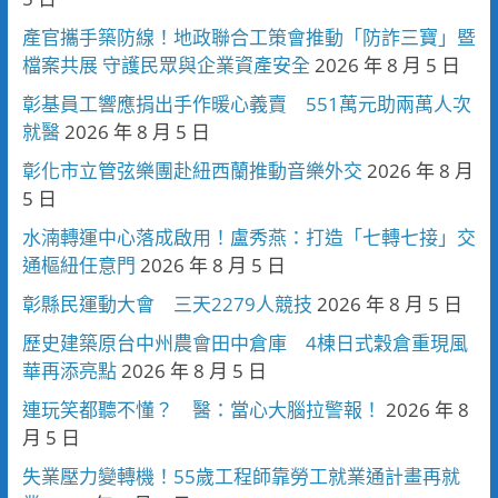
產官攜手築防線！地政聯合工策會推動「防詐三寶」暨
檔案共展 守護民眾與企業資產安全
2026 年 8 月 5 日
彰基員工響應捐出手作暖心義賣 551萬元助兩萬人次
就醫
2026 年 8 月 5 日
彰化市立管弦樂團赴紐西蘭推動音樂外交
2026 年 8 月
5 日
水湳轉運中心落成啟用！盧秀燕：打造「七轉七接」交
通樞紐任意門
2026 年 8 月 5 日
彰縣民運動大會 三天2279人競技
2026 年 8 月 5 日
歷史建築原台中州農會田中倉庫 4棟日式穀倉重現風
華再添亮點
2026 年 8 月 5 日
連玩笑都聽不懂？ 醫：當心大腦拉警報！
2026 年 8
月 5 日
失業壓力變轉機！55歲工程師靠勞工就業通計畫再就