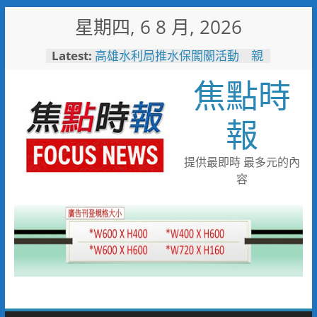
Skip
星期四, 6 8 月, 2026
to
「不好意思麻煩別人」惹人心
content
Latest:
疼！鳳雄暖警化身守護者護送返
家
焦點時
高雄水利局推水保闖關活動 親
子健走學防災拿好禮
洗腎總是皮膚癢、骨頭痛？醫：
報
恐是副甲狀腺失控警訊
聚眾鬥毆造成二人掛彩 警二分
局火速連逮六嫌
提供最即時 最多元的內
陳姓補教老師偷拍女學生案 更
容
一審卅九罪全輕判