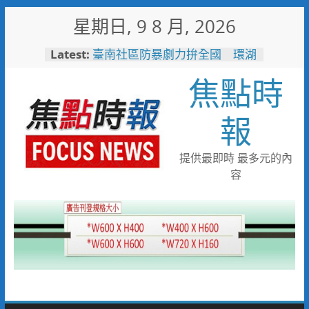
Skip
星期日, 9 8 月, 2026
to
彰化縣運會6項10人破大會紀錄
content
Latest:
臺南社區防暴劇力拚全國 環湖
社區奪季軍、民榮社區獲佳作
焦點時
搭台灣好行低碳暢玩小琉球！大
鵬灣管理處推出暑假好康
高雄4,599件作品傳遞拒毒信
報
念 「2026港都反毒盃」用畫
筆打造兒童防毒力
498位大專青年返鄉 彰化暑期
提供最即時 最多元的內
工讀營隊結業
容