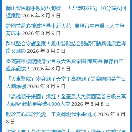
岡山警民聯手暖助八旬嬤 「人情味GPS」10分鐘找回
返家路
2026 年 8 月 9 日
跨國並肩彩排激盪爵士新火花 展現台中市爵士人才培
育成果
2026 年 8 月 9 日
跨域整合守護全家！鳳山醫院結合閱讀行動與健康宣導
慶父親節
2026 年 8 月 9 日
臺鐵高雄機廠變身全台最大免費樂園 陳其邁:保存百年
產業記憶！
2026 年 8 月 8 日
「火車醫院」變身親子天堂！高雄親子遊樂園開幕首日
人潮爆棚
2026 年 8 月 8 日
「高雄親子樂園」爆紅！全臺最大免費園區首日吸三萬
人朝聖 輕軌更突破4,000人次
2026 年 8 月 8 日
起於無心成於熱愛 王貴嬋現代水墨個展
2026 年 8 月
8 日
甜蜜上市！黃偉哲力推歸仁大目釋迦，邀全民體驗採果