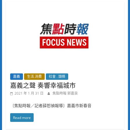
嘉義
生活.消費
社會 . 頭條
嘉義之聲 奏響幸福城市
2021 年 1 月 31 日
焦點時報 郭嘉良
〔焦點時報／記者薛恕禎報導〕嘉義市新春音
Read more