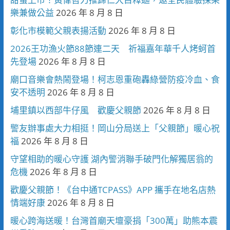
樂兼做公益
2026 年 8 月 8 日
彰化市模範父親表揚活動
2026 年 8 月 8 日
2026王功漁火節88節連二天 祈福嘉年華千人烤蚵首
先登場
2026 年 8 月 8 日
廟口音樂會熱鬧登場！柯志恩重砲轟綠營防疫冷血、食
安不透明
2026 年 8 月 8 日
埔里鎮以西部牛仔風 歡慶父親節
2026 年 8 月 8 日
警友辦事處大力相挺！岡山分局送上「父親節」暖心祝
福
2026 年 8 月 8 日
守望相助的暖心守護 湖內警消聯手破門化解獨居翁的
危機
2026 年 8 月 8 日
歡慶父親節！《台中通TCPASS》APP 攜手在地名店熱
情端好康
2026 年 8 月 8 日
暖心跨海送暖！台灣首廟天壇豪捐「300萬」助熊本震