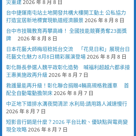
災重建
2026 年 8 月 8 日
台中捷運南屯站土地開發共構大樓開工動土 公私協力
打造宜居新地標實現軌道經濟願景
2026 年 8 月 8 日
台中市技職教育再攀高峰！ 全國技能競賽勇奪23面獎
牌
2026 年 8 月 8 日
日本花藝大師梅垣稔抵台交流 「花見日和」展現台日
花藝文化魅力 8月8日精彩展演登場
2026 年 8 月 8 日
彰化縣長參選人魏平政彰化造勢 喊福利超越六都承接
王惠美施政再升級
2026 年 8 月 7 日
救護量能再升級！彰化聯合捐贈4輛高規格救護車 首
配全自動電動擔架床
2026 年 8 月 7 日
中正地下道排水溝夜間清淤 水利局:請用路人減速慢行
2026 年 8 月 7 日
短影音行銷是什麼？2026 平台比較、優缺點與電商變
現全攻略
2026 年 8 月 7 日