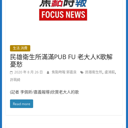
生活.消費
民雄衛生所滿滿PUB FU 老大人K歌解
憂愁
,
,
2020 年 8 月 26 日
焦點時報 郭嘉良
民雄衛生所
盧鴻毅
許珮綺
(記者 李佩昕/嘉義報導)欣賞老大人的歌
Read more