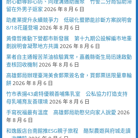
耐心勸導卸心防、同理溝通助團聚 竹警二分局協助滯
留在外男子返家
2026 年 8 月 6 日
助產業提升永續競爭力 低碳化暨節能診斷方案說明會
8/18花蓮登場
2026 年 8 月 6 日
黃偉哲推動下營都市新發展 第十九期公設解編市地重
劃說明會凝聚地方共識
2026 年 8 月 6 日
業者自主通報苦茶油檢驗異常，嘉義縣衛生局迅速啟動
查核回收機制
2026 年 8 月 6 日
高雄郵局辦理臺灣美食郵票簽名會，買郵票送限量車輪
餅
2026 年 8 月 6 日
竹市表揚43處特優親善哺集乳室 公私協力打造支持
母乳哺育友善環境
2026 年 8 月 6 日
手寫祝福最有溫度 高雄郵局助憨兒向家人說愛
2026
年 8 月 6 日
和逸飯店台南館推ESG親子旅程 酪梨農遊與府城走讀