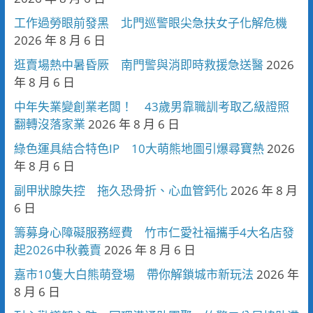
工作過勞眼前發黑 北門巡警眼尖急扶女子化解危機
2026 年 8 月 6 日
逛賣場熱中暑昏厥 南門警與消即時救援急送醫
2026
年 8 月 6 日
中年失業變創業老闆！ 43歲男靠職訓考取乙級證照
翻轉沒落家業
2026 年 8 月 6 日
綠色運具結合特色IP 10大萌熊地圖引爆尋寶熱
2026
年 8 月 6 日
副甲狀腺失控 拖久恐骨折、心血管鈣化
2026 年 8 月
6 日
籌募身心障礙服務經費 竹市仁愛社福攜手4大名店發
起2026中秋義賣
2026 年 8 月 6 日
嘉市10隻大白熊萌登場 帶你解鎖城市新玩法
2026 年
8 月 6 日