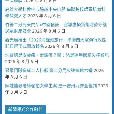
一次體驗
2026 年 8 月 6 日
高雄大學科教中心跨越中央山脈 串聯跨校師資培育科
學探究人才
2026 年 8 月 6 日
竹警二分局東門所x中國信託 宣導虛擬貨幣防詐守護
民眾財產安全
2026 年 8 月 6 日
觀光局推出「2026海線潮旅行」串聯四大濱海行政區
即日起正式開放報名
2026 年 8 月 6 日
洗腎總是皮膚癢、骨頭痛？醫：恐是副甲狀腺失控警訊
2026 年 8 月 6 日
聚眾鬥毆造成二人掛彩 警二分局火速連逮六嫌
2026
年 8 月 6 日
陳姓補教老師偷拍女學生案 更一審卅九罪全輕判
2026
年 8 月 6 日
新聞曝光合作夥伴