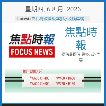
Skip
星期四, 6 8 月, 2026
to
content
Latest:
彰化縣改善板本排水及護岸橋
梁 解決大村、秀水淹水問題
焦點時
小米之家進駐高雄義享時尚廣
場 父親節開幕祭三重超狂優惠
少子化時代的地方解方！彰化市
報
未婚聯誼6年促成10對佳偶
彰化縣長參選人魏平政率議員團
隊攜手造勢 盼翻轉彰化打造新
提供最即時 最多元的內
局
容
敲敲門讓愛傳進門 彰化縣獨居
老人訪查作業啟動