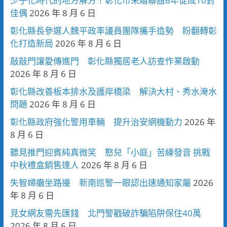
少子化時代的地方解方！彰化市未婚聯誼6年促成10對
佳偶
2026 年 8 月 6 日
彰化縣長參選人魏平政率議員團隊攜手造勢 盼翻轉彰
化打造新局
2026 年 8 月 6 日
敲敲門讓愛傳進門 彰化縣獨居老人訪查作業啟動
2026 年 8 月 6 日
彰化縣改善板本排水及護岸橋梁 解決大村、秀水淹水
問題
2026 年 8 月 6 日
彰化縣政府強化警用車輛 提升治安網機動力
2026 年
8 月 6 日
聽見推門迎賓純真微笑 憨兒「小庭」苦練發音 挑戰
中秋禮盒銷售達人
2026 年 8 月 6 日
失智婦癱坐路邊 新南巡警一眼認出速通知家屬
2026
年 8 月 6 日
見女網友需先匯錢 北門警戳破詐騙陷阱保住40萬
2026 年 8 月 6 日