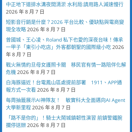
中正地下道排水溝夜間清淤 水利局:請用路人減速慢行
2026 年 8 月 7 日
短影音行銷是什麼？2026 平台比較、優缺點與電商變
現全攻略
2026 年 8 月 7 日
曾國城、王心凌、Roland 私下也愛的深夜台味！傳承
一甲子「東引小吃店」外客都朝聖的國際級小吃
2026
年 8 月 7 日
戰火無情約旦母女護照卡關 移民官有情一路陪伴化解
危機
2026 年 8 月 7 日
白海豚逼近！台電鳳山區處提前部署 1911、APP通
報方式一次看
2026 年 8 月 7 日
每周抽籤展示AI神隊友！ 敏實科大全面邁向AI Agent
大學新里程
2026 年 8 月 7 日
「路不是你的」！騎士大鬧城鎮韌性演習 前鎮警鐵腕
攔停送辦
2026 年 8 月 7 日