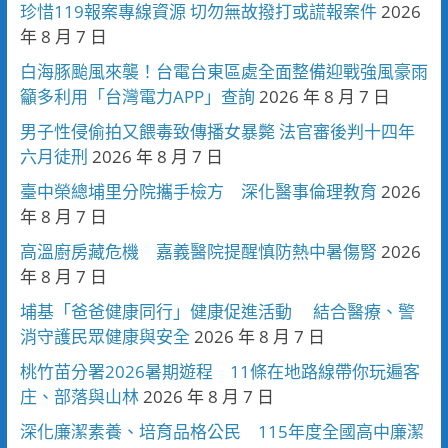
珍惜119報案專線資源 切勿無故撥打或謊報案件
2026
年 8 月 7 日
白海豚颱風來襲！台電台東區處全面整備迎戰強風豪雨
籲多利用「台灣電力APP」查詢
2026 年 8 月 7 日
男子性侵偷拍又餵毒致傳播女暴斃 法官審後判十四年
六月徒刑
2026 年 8 月 7 日
臺中榮總埔里分院攜手檢方 深化醫事倫理教育
2026
年 8 月 7 日
高溫廚房藏危機 嘉義醫院提醒慎防熱中暑傷腎
2026
年 8 月 7 日
埔基「爸爸健康同行」健康促進活動 結合醫療、警
消守護民眾健康與安全
2026 年 8 月 7 日
桃竹苗分署2026暑期遊程 11條在地路線帶你玩遍客
庄、部落與山林
2026 年 8 月 7 日
深化廉潔素養、培育品格公民 115年度全國高中廉潔