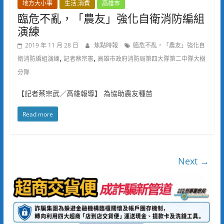
地方大小事
生活.消費
高雄市
臨危不亂，「農友」強化自衛消防編組
演練
2019 年 11 月 28 日
焦點時報
臨危不亂，「農友」強化自
,
,
衛消防編組演練
記者蔡宗憲
高雄市政府消防局第四大隊第二中隊大樹
分隊
【記者蔡宗武／高雄報導】 為協助農友種苗
Read more
Next →