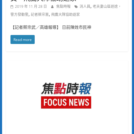
,
2019 年 11 月 28 日
焦點時報
消人員
老夫妻山區迷途，
,
,
警方發動警
記者蔡宗憲
飛鷹大隊協助返家
【記者蔡宗武／高雄報導】 日前陳姓市民神
Read more