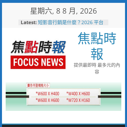
Skip
星期六, 8 8 月, 2026
to
content
Latest:
短影音行銷是什麼？2026 平台
比較、優缺點與電商變現全攻略
焦點時
日本花藝大師梅垣稔抵台交流
「花見日和」展現台日花藝文化
魅力 8月8日精彩展演登場
報
彰化縣長參選人魏平政彰化造
勢 喊福利超越六都承接王惠美
施政再升級
提供最即時 最多元的內
救護量能再升級！彰化聯合捐贈
容
4輛高規格救護車 首配全自動
電動擔架床
中正地下道排水溝夜間清淤 水
利局:請用路人減速慢行