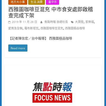
地方大小事
生活.消費
臺中市
西雅圖咖啡豆混充 中市食安處即啟稽
查完成下架
,
,
2019 年 11 月 28 日
焦點時報 孫總社長
大潤發
家樂福
,
,
,
愛買及全聯
羅布斯塔豆
西雅圖咖啡豆混充
西雅圖極品咖啡
【記者陳信宏／台中報導】 西雅圖極品咖啡
Read more