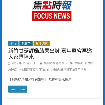
新竹
桃園市
生活.消費
新竹甘藷評鑑結果出爐 嘉年華會再邀
大家逗陣來
,
2019 年 11 月 28 日
焦點時報 孫總社長
徐培譯
新竹縣甘
,
,
藷評鑑
水稻田轉作雜糧-甘藷
竹東員山地區舉辦甘藷嘉年華會
【記者徐培譯／桃園報導】 為推動節水栽培
Read more