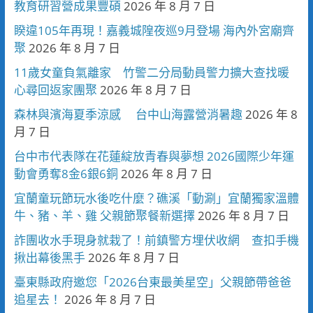
教育研習營成果豐碩
2026 年 8 月 7 日
睽違105年再現！嘉義城隍夜巡9月登場 海內外宮廟齊
聚
2026 年 8 月 7 日
11歲女童負氣離家 竹警二分局動員警力擴大查找暖
心尋回返家團聚
2026 年 8 月 7 日
森林與濱海夏季涼感 台中山海露營消暑趣
2026 年 8
月 7 日
台中市代表隊在花蓮綻放青春與夢想 2026國際少年運
動會勇奪8金6銀6銅
2026 年 8 月 7 日
宜蘭童玩節玩水後吃什麼？礁溪「動涮」宜蘭獨家溫體
牛、豬、羊、雞 父親節聚餐新選擇
2026 年 8 月 7 日
詐團收水手現身就栽了！前鎮警方埋伏收網 查扣手機
揪出幕後黑手
2026 年 8 月 7 日
臺東縣政府邀您「2026台東最美星空」父親節帶爸爸
追星去！
2026 年 8 月 7 日