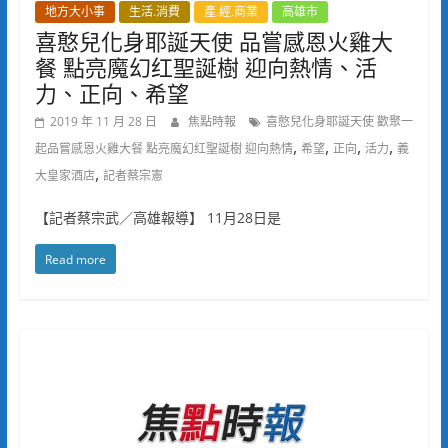
地方大小事
生活.消費
產.經.商業
高雄市
喜憨兒化身耶誕天使 品嘗感恩火雞大
餐 點亮魔幻红聖誕樹 迎向熱情、活
力、正向、希望
2019 年 11 月 28 日
焦點時報
喜憨兒化身耶誕天使 歡聚一
,
,
,
,
起品嘗感恩火雞大餐 點亮魔幻红聖誕樹 迎向熱情
希望
正向
活力
義
,
大皇家酒店
記者蔡宗憲
【記者蔡宗武／高雄報導】 11月28日是
Read more