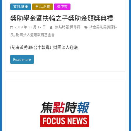
文教.健康
生活.消費
臺中市
獎助學金暨扶輪之子獎助金頒獎典禮
2019 年 11 月 17 日
焦點時報 黃秀卿
社會局副局長陳仲
,
良
財團法人迎曦教育基金會
(記者黃秀卿/台中報導) 財團法人迎曦
Read more