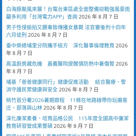
白海豚颱風來襲！台電台東區處全面整備迎戰強風豪雨
籲多利用「台灣電力APP」查詢
2026 年 8 月 7 日
男子性侵偷拍又餵毒致傳播女暴斃 法官審後判十四年
六月徒刑
2026 年 8 月 7 日
臺中榮總埔里分院攜手檢方 深化醫事倫理教育
2026
年 8 月 7 日
高溫廚房藏危機 嘉義醫院提醒慎防熱中暑傷腎
2026
年 8 月 7 日
埔基「爸爸健康同行」健康促進活動 結合醫療、警
消守護民眾健康與安全
2026 年 8 月 7 日
桃竹苗分署2026暑期遊程 11條在地路線帶你玩遍客
庄、部落與山林
2026 年 8 月 7 日
深化廉潔素養、培育品格公民 115年度全國高中廉潔
教育研習營成果豐碩
2026 年 8 月 7 日