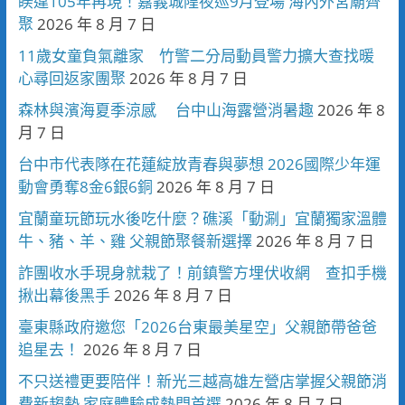
睽違105年再現！嘉義城隍夜巡9月登場 海內外宮廟齊
聚
2026 年 8 月 7 日
11歲女童負氣離家 竹警二分局動員警力擴大查找暖
心尋回返家團聚
2026 年 8 月 7 日
森林與濱海夏季涼感 台中山海露營消暑趣
2026 年 8
月 7 日
台中市代表隊在花蓮綻放青春與夢想 2026國際少年運
動會勇奪8金6銀6銅
2026 年 8 月 7 日
宜蘭童玩節玩水後吃什麼？礁溪「動涮」宜蘭獨家溫體
牛、豬、羊、雞 父親節聚餐新選擇
2026 年 8 月 7 日
詐團收水手現身就栽了！前鎮警方埋伏收網 查扣手機
揪出幕後黑手
2026 年 8 月 7 日
臺東縣政府邀您「2026台東最美星空」父親節帶爸爸
追星去！
2026 年 8 月 7 日
不只送禮更要陪伴！新光三越高雄左營店掌握父親節消
費新趨勢 家庭體驗成熱門首選
2026 年 8 月 7 日