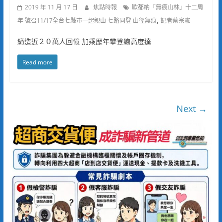
2019 年 11 月 17 日
焦點時報
歐都納「無痕山林」十二周
,
年 號召11/17全台七縣市一起親山 七路同登 山徑無痕
記者蔡宗憲
締造近２０萬人回憶 加乘歷年攀登總高度達
Read more
Next →