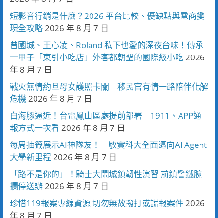
短影音行銷是什麼？2026 平台比較、優缺點與電商變
現全攻略
2026 年 8 月 7 日
曾國城、王心凌、Roland 私下也愛的深夜台味！傳承
一甲子「東引小吃店」外客都朝聖的國際級小吃
2026
年 8 月 7 日
戰火無情約旦母女護照卡關 移民官有情一路陪伴化解
危機
2026 年 8 月 7 日
白海豚逼近！台電鳳山區處提前部署 1911、APP通
報方式一次看
2026 年 8 月 7 日
每周抽籤展示AI神隊友！ 敏實科大全面邁向AI Agent
大學新里程
2026 年 8 月 7 日
「路不是你的」！騎士大鬧城鎮韌性演習 前鎮警鐵腕
攔停送辦
2026 年 8 月 7 日
珍惜119報案專線資源 切勿無故撥打或謊報案件
2026
年 8 月 7 日