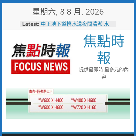
Skip
星期六, 8 8 月, 2026
to
content
Latest:
中正地下道排水溝夜間清淤 水
利局:請用路人減速慢行
焦點時
台中市技職教育再攀高峰！ 全
國技能競賽勇奪23面獎牌
日本花藝大師梅垣稔抵台交流
報
「花見日和」展現台日花藝文化
魅力 8月8日精彩展演登場
彰化縣長參選人魏平政彰化造
提供最即時 最多元的內
勢 喊福利超越六都承接王惠美
容
施政再升級
救護量能再升級！彰化聯合捐贈
4輛高規格救護車 首配全自動
電動擔架床