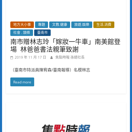
地方大小事
專題
文教.健康
旅遊.娛樂
生活.消費
社會 . 頭條
臺南市
南市贈林志玲「嫁妝一牛車」南美館登
場 林爸爸書法親筆致謝
2019 年 11 月 17 日
焦點時報 孫總社長
（臺南市特派員陳宥森/臺南報導）名模林志
Read more