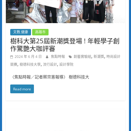
文教.健康
高雄市
樹科大第25屆新潮獎登場 ! 年輕學子創
作驚艷大咖評審
,
,
2024 年 6 月 4 日
焦點時報
創藝實驗組
新潮獎
時尚設計
,
,
,
競賽
樹德科技大學
流行設計
設計學院
〈焦點時報／記者蔡宗憲報導〉 樹德科技大
Read more