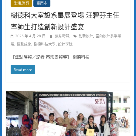
生活.消費
臺南市
樹德科大室設系畢展登場 汪碧芬主任
率師生打造創新設計盛宴
,
2025 年 4 月 28 日
焦點時報
創新設計
室內設計系畢業
,
,
,
展
循聲成象
樹德科技大學
設計學院
【焦點時報／記者 蔡宗憲報導】 樹德科技
Read more