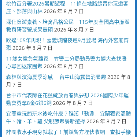
桃竹苗分署2026暑期遊程 11條在地路線帶你玩遍客
庄、部落與山林
2026 年 8 月 7 日
深化廉潔素養、培育品格公民 115年度全國高中廉潔
教育研習營成果豐碩
2026 年 8 月 7 日
睽違105年再現！嘉義城隍夜巡9月登場 海內外宮廟齊
聚
2026 年 8 月 7 日
11歲女童負氣離家 竹警二分局動員警力擴大查找暖
心尋回返家團聚
2026 年 8 月 7 日
森林與濱海夏季涼感 台中山海露營消暑趣
2026 年 8
月 7 日
台中市代表隊在花蓮綻放青春與夢想 2026國際少年運
動會勇奪8金6銀6銅
2026 年 8 月 7 日
宜蘭童玩節玩水後吃什麼？礁溪「動涮」宜蘭獨家溫體
牛、豬、羊、雞 父親節聚餐新選擇
2026 年 8 月 7 日
詐團收水手現身就栽了！前鎮警方埋伏收網 查扣手機