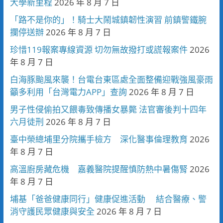
大學新里程
2026 年 8 月 7 日
「路不是你的」！騎士大鬧城鎮韌性演習 前鎮警鐵腕
攔停送辦
2026 年 8 月 7 日
珍惜119報案專線資源 切勿無故撥打或謊報案件
2026
年 8 月 7 日
白海豚颱風來襲！台電台東區處全面整備迎戰強風豪雨
籲多利用「台灣電力APP」查詢
2026 年 8 月 7 日
男子性侵偷拍又餵毒致傳播女暴斃 法官審後判十四年
六月徒刑
2026 年 8 月 7 日
臺中榮總埔里分院攜手檢方 深化醫事倫理教育
2026
年 8 月 7 日
高溫廚房藏危機 嘉義醫院提醒慎防熱中暑傷腎
2026
年 8 月 7 日
埔基「爸爸健康同行」健康促進活動 結合醫療、警
消守護民眾健康與安全
2026 年 8 月 7 日