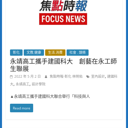
彰化
文教.健康
生活.消費
社會 . 頭條
永靖高工攜手建國科大 創藝在永工師
生聯展
,
2022 年 5 月 2 日
焦點時報-彰化 林明佑
室內設計
建國科
,
,
大
永靖高工
設計學院
▲永靖高工攜手建國科大聯合舉行「科技與人
Read more