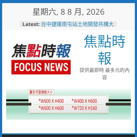
Skip
星期六, 8 8 月, 2026
to
content
Latest:
台中捷運南屯站土地開發共構大
樓開工動土 公私協力打造宜居
焦點時
新地標實現軌道經濟願景
警友辦事處大力相挺！岡山分局
送上「父親節」暖心祝福
報
守望相助的暖心守護 湖內警消
聯手破門化解獨居翁的危機
歡慶父親節！《台中通
提供最即時 最多元的內
TCPASS》APP 攜手在地名店熱
容
情端好康
暖心跨海送暖！台灣首廟天壇豪
捐「300萬」助熊本震災重建