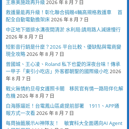
王惠美施政再升級
2026 年 8 月 7 日
救護量能再升級！彰化聯合捐贈4輛高規格救護車 首
配全自動電動擔架床
2026 年 8 月 7 日
中正地下道排水溝夜間清淤 水利局:請用路人減速慢行
2026 年 8 月 7 日
短影音行銷是什麼？2026 平台比較、優缺點與電商變
現全攻略
2026 年 8 月 7 日
曾國城、王心凌、Roland 私下也愛的深夜台味！傳承
一甲子「東引小吃店」外客都朝聖的國際級小吃
2026
年 8 月 7 日
戰火無情約旦母女護照卡關 移民官有情一路陪伴化解
危機
2026 年 8 月 7 日
白海豚逼近！台電鳳山區處提前部署 1911、APP通
報方式一次看
2026 年 8 月 7 日
每周抽籤展示AI神隊友！ 敏實科大全面邁向AI Agent