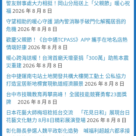
警友辦事處大力相挺！岡山分局送上「父親節」暖心祝
福
2026 年 8 月 8 日
守望相助的暖心守護 湖內警消聯手破門化解獨居翁的
危機
2026 年 8 月 8 日
歡慶父親節！《台中通TCPASS》APP 攜手在地名店熱
情端好康
2026 年 8 月 8 日
暖心跨海送暖！台灣首廟天壇豪捐「300萬」助熊本震
災重建
2026 年 8 月 8 日
台中捷運南屯站土地開發共構大樓開工動土 公私協力
打造宜居新地標實現軌道經濟願景
2026 年 8 月 8 日
台中市技職教育再攀高峰！ 全國技能競賽勇奪23面獎
牌
2026 年 8 月 8 日
日本花藝大師梅垣稔抵台交流 「花見日和」展現台日
花藝文化魅力 8月8日精彩展演登場
2026 年 8 月 8 日
彰化縣長參選人魏平政彰化造勢 喊福利超越六都承接