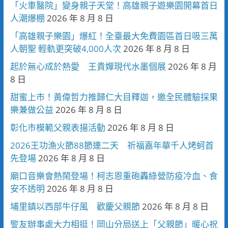
「火車醫院」變身親子天堂！高雄親子遊樂園開幕首日
人潮爆棚
2026 年 8 月 8 日
「高雄親子樂園」爆紅！全臺最大免費園區首日吸三萬
人朝聖 輕軌更突破4,000人次
2026 年 8 月 8 日
起於無心成於熱愛 王貴嬋現代水墨個展
2026 年 8 月
8 日
甜蜜上市！黃偉哲力推歸仁大目釋迦，邀全民體驗採果
樂兼做公益
2026 年 8 月 8 日
彰化市模範父親表揚活動
2026 年 8 月 8 日
2026王功漁火節88節連二天 祈福嘉年華千人烤蚵首
先登場
2026 年 8 月 8 日
廟口音樂會熱鬧登場！柯志恩重砲轟綠營防疫冷血、食
安不透明
2026 年 8 月 8 日
埔里鎮以西部牛仔風 歡慶父親節
2026 年 8 月 8 日
警友辦事處大力相挺！岡山分局送上「父親節」暖心祝