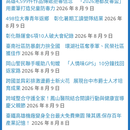
高雄4,599件作品傳遞拒毒信念 「2026港都反毒盃」
用畫筆打造兒童防毒力
2026 年 8 月 9 日
498位大專青年返鄉 彰化暑期工讀營隊結業
2026 年
8 月 9 日
彰化縣運會6項10人破大會紀錄
2026 年 8 月 9 日
臺南社區防暴劇力拚全國 環湖社區奪季軍、民榮社區
獲佳作
2026 年 8 月 9 日
岡山警民聯手暖助八旬嬤 「人情味GPS」10分鐘找回
返家路
2026 年 8 月 9 日
跨國並肩彩排激盪爵士新火花 展現台中市爵士人才培
育成果
2026 年 8 月 9 日
跨域整合守護全家！鳳山醫院結合閱讀行動與健康宣導
慶父親節
2026 年 8 月 9 日
臺鐵高雄機廠變身全台最大免費樂園 陳其邁:保存百年
產業記憶！
2026 年 8 月 8 日