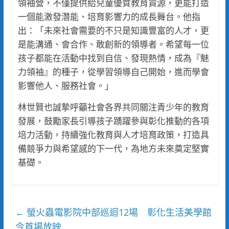
領袖營，不僅提供給兒童優質教育資源，更能打造
一個能激發潛能、培育影響力的成長舞台。他指
出：「未來社會需要的不只是知識豐富的人才，更
是能溝通、會合作、敢創新的領導者。希望每一位
孩子都能在活動中找到自信、發現熱情，成為『魅
力領袖』的種子，從學習領導自己開始，進而學會
影響他人、服務社會。」
林世賢也誠摯呼籲社會各界共同關注青少年的教育
發展，鼓勵家長引導孩子踴躍參與彰化推動的各項
培力活動，持續強化教育與人才培育政策，打造具
備競爭力與希望感的下一代，為地方未來奠定堅實
基礎。
螢火蟲電影院中部巡迴12場 彰化生活美學館
←
今首場放映