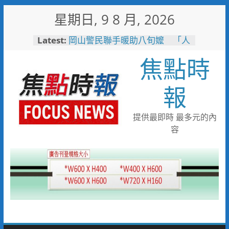
Skip
星期日, 9 8 月, 2026
to
臺南社區防暴劇力拚全國 環湖
content
Latest:
社區奪季軍、民榮社區獲佳作
岡山警民聯手暖助八旬嬤 「人
焦點時
情味GPS」10分鐘找回返家路
高雄4,599件作品傳遞拒毒信
報
念 「2026港都反毒盃」用畫
筆打造兒童防毒力
498位大專青年返鄉 彰化暑期
提供最即時 最多元的內
工讀營隊結業
彰化縣運會6項10人破大會紀錄
容