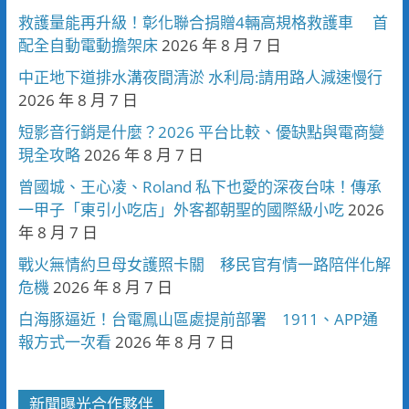
救護量能再升級！彰化聯合捐贈4輛高規格救護車 首
配全自動電動擔架床
2026 年 8 月 7 日
中正地下道排水溝夜間清淤 水利局:請用路人減速慢行
2026 年 8 月 7 日
短影音行銷是什麼？2026 平台比較、優缺點與電商變
現全攻略
2026 年 8 月 7 日
曾國城、王心凌、Roland 私下也愛的深夜台味！傳承
一甲子「東引小吃店」外客都朝聖的國際級小吃
2026
年 8 月 7 日
戰火無情約旦母女護照卡關 移民官有情一路陪伴化解
危機
2026 年 8 月 7 日
白海豚逼近！台電鳳山區處提前部署 1911、APP通
報方式一次看
2026 年 8 月 7 日
新聞曝光合作夥伴