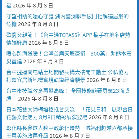
福
2026 年 8 月 8 日
守望相助的暖心守護 湖內警消聯手破門化解獨居翁的
危機
2026 年 8 月 8 日
歡慶父親節！《台中通TCPASS》APP 攜手在地名店熱
情端好康
2026 年 8 月 8 日
暖心跨海送暖！台灣首廟天壇豪捐「300萬」助熊本震
災重建
2026 年 8 月 8 日
台中捷運南屯站土地開發共構大樓開工動土 公私協力
打造宜居新地標實現軌道經濟願景
2026 年 8 月 8 日
台中市技職教育再攀高峰！ 全國技能競賽勇奪23面獎
牌
2026 年 8 月 8 日
日本花藝大師梅垣稔抵台交流 「花見日和」展現台日
花藝文化魅力 8月8日精彩展演登場
2026 年 8 月 8 日
彰化縣長參選人魏平政彰化造勢 喊福利超越六都承接
王惠美施政再升級
2026 年 8 月 7 日