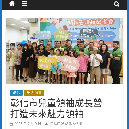
彰化
生活.消費
彰化市兒童領袖成長營
打造未來魅力領袖
2025 年 7 月 9 日
焦點時報-彰化 林明佑