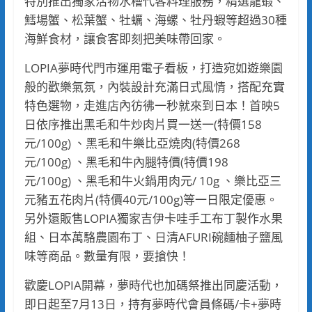
特別推出獨家活物水槽代客料理服務，精選龍蝦、
鱈場蟹、松葉蟹、牡蠣、海螺、牡丹蝦等超過30種
海鮮食材，讓食客即刻把美味帶回家。
LOPIA夢時代門市運用電子看板，打造宛如遊樂園
般的歡樂氣氛，內裝設計充滿日式風情，搭配充實
特色選物，走進店內彷彿一秒就來到日本！首映5
日依序推出黑毛和牛炒肉片買一送一(特價158
元/100g) 、黑毛和牛樂比亞燒肉(特價268
元/100g) 、黑毛和牛內腿特價(特價198
元/100g) 、黑毛和牛火鍋用肉元/ 10g 、樂比亞三
元豬五花肉片(特價40元/100g)等一日限定優惠。
另外還販售LOPIA獨家吉伊卡哇手工布丁製作水果
組、日本萬駱農園布丁、日清AFURI碗麵柚子鹽風
味等商品。數量有限，要搶快！
歡慶LOPIA開幕，夢時代也加碼祭推出同慶活動，
即日起至7月13日，持有夢時代會員條碼/卡+夢時