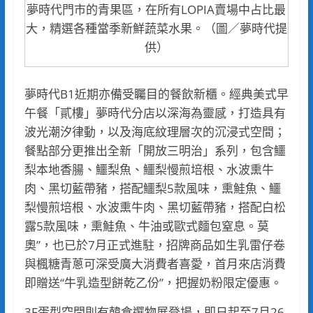
夢時代門市的青果區，在所有LOPIA賣場中占比最
大，精選各種當季新鮮蔬菜水果。（圖／夢時代提
供）
夢時代B1近期亦備受矚目的餐飲新櫃。經典美式早
午餐「貳樓」夢時代分店以深海為靈感，打造具有
波光潮汐律動，以及海底紋理層次的沉浸式空間；
餐點部分更推出全新「開放三明治」系列，包含鱷
梨本地香腸、鱷梨魚、鱷梨慢煎培根、水波熏牛
肉、黑切藍帶豬，搭配鱷梨5款風味，熏鮭魚、鱷
梨慢煎培根、水波熏牛肉、黑切藍帶豬，搭配白松
露5款風味，熏鮭魚、牛油或歐式麵包窒息。莫
奧”，也已於7月正式進駐，招牌商品如生乳雷仔卷
與楓糖青蔥可深受廣大消費者喜愛，首月來店消費
即贈送“牛乳造型餅乾乙份”，把握奶粉限定優惠。
3F蛋型空間則有韓食選物展登場，即日起至7月26