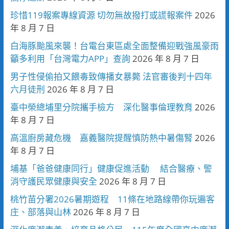
珍惜119報案專線資源 切勿無故撥打或謊報案件
2026
年 8 月 7 日
白海豚颱風來襲！台電台東區處全面整備迎戰強風豪雨
籲多利用「台灣電力APP」查詢
2026 年 8 月 7 日
男子性侵偷拍又餵毒致傳播女暴斃 法官審後判十四年
六月徒刑
2026 年 8 月 7 日
臺中榮總埔里分院攜手檢方 深化醫事倫理教育
2026
年 8 月 7 日
高溫廚房藏危機 嘉義醫院提醒慎防熱中暑傷腎
2026
年 8 月 7 日
埔基「爸爸健康同行」健康促進活動 結合醫療、警
消守護民眾健康與安全
2026 年 8 月 7 日
桃竹苗分署2026暑期遊程 11條在地路線帶你玩遍客
庄、部落與山林
2026 年 8 月 7 日