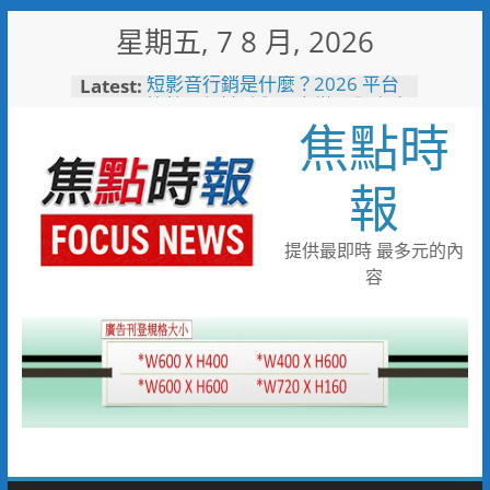
Skip
星期五, 7 8 月, 2026
to
content
Latest:
短影音行銷是什麼？2026 平台
比較、優缺點與電商變現全攻略
焦點時
曾國城、王心凌、Roland 私下
也愛的深夜台味！傳承一甲子
「東引小吃店」外客都朝聖的國
報
際級小吃
彰化縣長參選人魏平政彰化造
勢 喊福利超越六都承接王惠美
提供最即時 最多元的內
施政再升級
容
救護量能再升級！彰化聯合捐贈
4輛高規格救護車 首配全自動
電動擔架床
中正地下道排水溝夜間清淤 水
利局:請用路人減速慢行