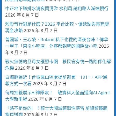
中正地下道排水溝夜間清淤 水利局:請用路人減速慢行
2026 年 8 月 7 日
短影音行銷是什麼？2026 平台比較、優缺點與電商變
現全攻略
2026 年 8 月 7 日
曾國城、王心凌、Roland 私下也愛的深夜台味！傳承
一甲子「東引小吃店」外客都朝聖的國際級小吃
2026
年 8 月 7 日
戰火無情約旦母女護照卡關 移民官有情一路陪伴化解
危機
2026 年 8 月 7 日
白海豚逼近！台電鳳山區處提前部署 1911、APP通
報方式一次看
2026 年 8 月 7 日
每周抽籤展示AI神隊友！ 敏實科大全面邁向AI Agent
大學新里程
2026 年 8 月 7 日
「路不是你的」！騎士大鬧城鎮韌性演習 前鎮警鐵腕
攔停送辦
2026 年 8 月 7 日