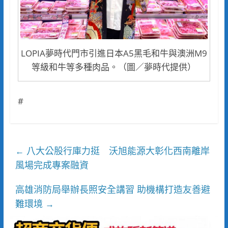
LOPIA夢時代門市引進日本A5黑毛和牛與澳洲M9
等級和牛等多種肉品。（圖／夢時代提供）
#
八大公股行庫力挺 沃旭能源大彰化西南離岸
←
風場完成專案融資
高雄消防局舉辦長照安全講習 助機構打造友善避
難環境
→