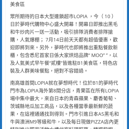
美食區
眾所期待的日本大型連鎖超市LOPIA ，今（ 10 ）
日於夢時代購物中心盛大開幕！開幕日即推出黑毛
和牛炒肉片一送一活動，吸引排隊消費者排隊搶
購，人氣爆棚； 7月14日前天天都有超值優惠，歡
迎即將到來。另外，夢時代也即將推出重點餐飲新
櫃，包含悉尼首家日係大家烘焙品牌“ MOO” ”，以
及人氣美式早午餐“貳樓”皆進駐B1美食區，特色店
裝及人群美味餐點，絕對不容錯過。
南高雄首間LOPIA就在夢想時代！位於B1的夢時代
門市為LOPIA海外第8間分店，青果區在所有LOPIA
場中集中最大，來自日本的青森蘋果、麝香葡萄、
茨城縣地瓜加工商品，以及各種當季最新鮮的蔬
果，在這裡通通找到得到。門市引進日本A5黑毛和
牛與澳洲M9等級和牛，以及每日現做PIZZA店內更