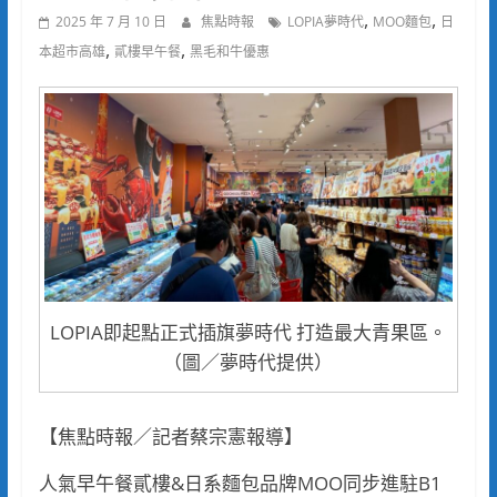
,
,
2025 年 7 月 10 日
焦點時報
LOPIA夢時代
MOO麵包
日
,
,
本超市高雄
貳樓早午餐
黑毛和牛優惠
LOPIA即起點正式插旗夢時代 打造最大青果區。
（圖／夢時代提供）
【焦點時報／記者蔡宗憲報導】
人氣早午餐貳樓&日系麵包品牌MOO同步進駐B1