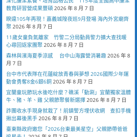
深化廉潔素養、培育品格公民 115年度全國高中廉潔
教育研習營成果豐碩
2026 年 8 月 7 日
睽違105年再現！嘉義城隍夜巡9月登場 海內外宮廟齊
聚
2026 年 8 月 7 日
11歲女童負氣離家 竹警二分局動員警力擴大查找暖
心尋回返家團聚
2026 年 8 月 7 日
森林與濱海夏季涼感 台中山海露營消暑趣
2026 年 8
月 7 日
台中市代表隊在花蓮綻放青春與夢想 2026國際少年運
動會勇奪8金6銀6銅
2026 年 8 月 7 日
宜蘭童玩節玩水後吃什麼？礁溪「動涮」宜蘭獨家溫體
牛、豬、羊、雞 父親節聚餐新選擇
2026 年 8 月 7 日
詐團收水手現身就栽了！前鎮警方埋伏收網 查扣手機
揪出幕後黑手
2026 年 8 月 7 日
臺東縣政府邀您「2026台東最美星空」父親節帶爸爸
追星去！
2026 年 8 月 7 日