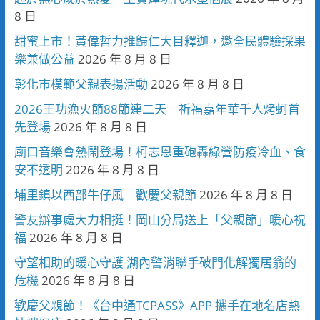
8 日
甜蜜上市！黃偉哲力推歸仁大目釋迦，邀全民體驗採果
樂兼做公益
2026 年 8 月 8 日
彰化市模範父親表揚活動
2026 年 8 月 8 日
2026王功漁火節88節連二天 祈福嘉年華千人烤蚵首
先登場
2026 年 8 月 8 日
廟口音樂會熱鬧登場！柯志恩重砲轟綠營防疫冷血、食
安不透明
2026 年 8 月 8 日
埔里鎮以西部牛仔風 歡慶父親節
2026 年 8 月 8 日
警友辦事處大力相挺！岡山分局送上「父親節」暖心祝
福
2026 年 8 月 8 日
守望相助的暖心守護 湖內警消聯手破門化解獨居翁的
危機
2026 年 8 月 8 日
歡慶父親節！《台中通TCPASS》APP 攜手在地名店熱