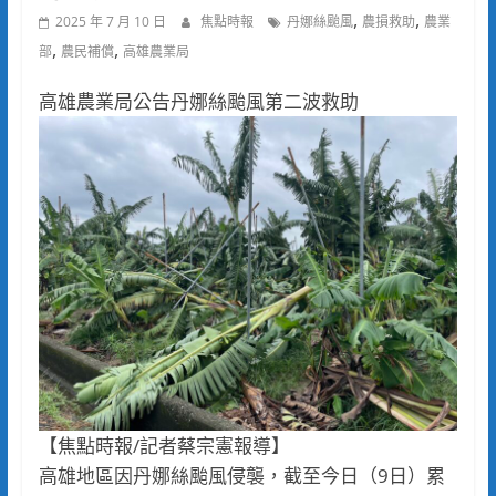
,
,
2025 年 7 月 10 日
焦點時報
丹娜絲颱風
農損救助
農業
,
,
部
農民補償
高雄農業局
高雄農業局公告丹娜絲颱風第二波救助
【焦點時報/記者蔡宗憲報導】
高雄地區因丹娜絲颱風侵襲，截至今日（9日）累