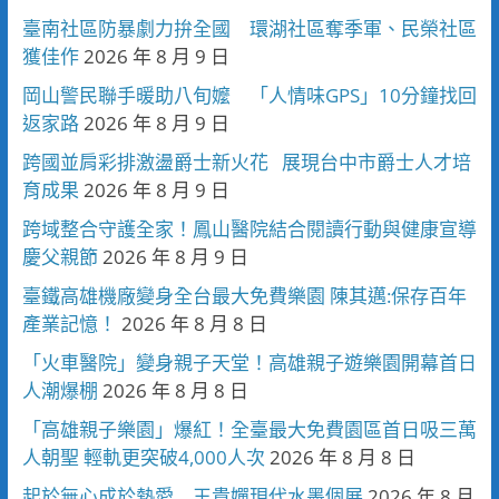
臺南社區防暴劇力拚全國 環湖社區奪季軍、民榮社區
獲佳作
2026 年 8 月 9 日
岡山警民聯手暖助八旬嬤 「人情味GPS」10分鐘找回
返家路
2026 年 8 月 9 日
跨國並肩彩排激盪爵士新火花 展現台中市爵士人才培
育成果
2026 年 8 月 9 日
跨域整合守護全家！鳳山醫院結合閱讀行動與健康宣導
慶父親節
2026 年 8 月 9 日
臺鐵高雄機廠變身全台最大免費樂園 陳其邁:保存百年
產業記憶！
2026 年 8 月 8 日
「火車醫院」變身親子天堂！高雄親子遊樂園開幕首日
人潮爆棚
2026 年 8 月 8 日
「高雄親子樂園」爆紅！全臺最大免費園區首日吸三萬
人朝聖 輕軌更突破4,000人次
2026 年 8 月 8 日
起於無心成於熱愛 王貴嬋現代水墨個展
2026 年 8 月