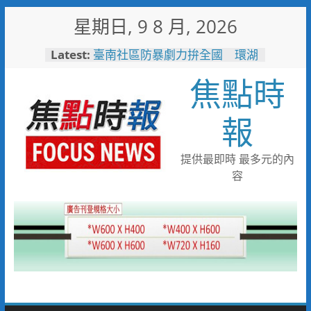
Skip
星期日, 9 8 月, 2026
to
content
Latest:
臺南社區防暴劇力拚全國 環湖
社區奪季軍、民榮社區獲佳作
焦點時
搭台灣好行低碳暢玩小琉球！大
鵬灣管理處推出暑假好康
高雄4,599件作品傳遞拒毒信
報
念 「2026港都反毒盃」用畫
筆打造兒童防毒力
498位大專青年返鄉 彰化暑期
提供最即時 最多元的內
工讀營隊結業
容
彰化縣運會6項10人破大會紀錄