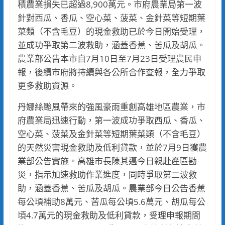
積農業損失已超過8,900萬元。市府農業局第一波
針對西瓜、香瓜、空心菜、菠菜、金針菜等短期葉
菜類（不含毛豆）的現金救助已於今日開始受理，
並成功爭取第二波救助，涵蓋香蕉、苦瓜及胡瓜。
農業部公告本市自7月10日至7月23日受理農民申
報，後續市府將持續與各公所合作查報，全力爭取
更多救助資源。
丹娜絲颱風帶來的強風豪雨重創高雄地區農業，市
府農業局迅速行動，第一波成功爭取西瓜、香瓜、
空心菜、菠菜及金針菜等短期葉菜類（不含毛豆）
的天然災害現金救助及低利貸款，並於7月9日獲農
業部公告實施。高雄市長陳其邁今日親赴產區勘
災，指示加速救助作業進度，同時爭取第二波救
助，涵蓋香蕉、苦瓜及胡瓜。農業部今日公告香蕉
每公頃補助8萬元、苦瓜每公頃5.6萬元、胡瓜每公
頃4.7萬元的現金救助及低利貸款，受理申報期間