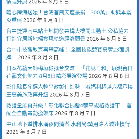
情端好康
2026 年 8 月 8 日
暖心跨海送暖！台灣首廟天壇豪捐「300萬」助熊本震
災重建
2026 年 8 月 8 日
台中捷運南屯站土地開發共構大樓開工動土 公私協力
打造宜居新地標實現軌道經濟願景
2026 年 8 月 8 日
台中市技職教育再攀高峰！ 全國技能競賽勇奪23面獎
牌
2026 年 8 月 8 日
日本花藝大師梅垣稔抵台交流 「花見日和」展現台日
花藝文化魅力 8月8日精彩展演登場
2026 年 8 月 8 日
彰化縣長參選人魏平政彰化造勢 喊福利超越六都承接
王惠美施政再升級
2026 年 8 月 7 日
救護量能再升級！彰化聯合捐贈4輛高規格救護車 首
配全自動電動擔架床
2026 年 8 月 7 日
中正地下道排水溝夜間清淤 水利局:請用路人減速慢行
2026 年 8 月 7 日