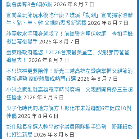
動會勇奪8金6銀6銅
2026 年 8 月 7 日
宜蘭童玩節玩水後吃什麼？礁溪「動涮」宜蘭獨家溫體
牛、豬、羊、雞 父親節聚餐新選擇
2026 年 8 月 7 日
詐團收水手現身就栽了！前鎮警方埋伏收網 查扣手機
揪出幕後黑手
2026 年 8 月 7 日
臺東縣政府邀您「2026台東最美星空」父親節帶爸爸
追星去！
2026 年 8 月 7 日
不只送禮更要陪伴！新光三越高雄左營店掌握父親節消
費新趨勢 家庭體驗成熱門首選
2026 年 8 月 7 日
小米之家進駐高雄義享時尚廣場 父親節開幕祭三重超
狂優惠
2026 年 8 月 6 日
少子化時代的地方解方！彰化市未婚聯誼6年促成10對
佳偶
2026 年 8 月 6 日
彰化縣長參選人魏平政率議員團隊攜手造勢 盼翻轉彰
化打造新局
2026 年 8 月 6 日