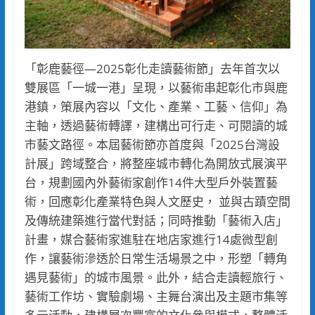
「彰鹿藝徑—2025彰化走讀藝術節」去年首次以
雙展區「一城一港」呈現，以藝術串起彰化市與鹿
港鎮，策展內容以「文化、產業、工藝、信仰」為
主軸，透過藝術轉譯，建構出可行走、可閱讀的城
市藝文路徑。本屆藝術節亦首度與「2025台灣設
計展」跨域整合，將整座城市轉化為開放式展演平
台，規劃國內外藝術家創作14件大型戶外裝置藝
術，回應彰化產業特色與人文歷史， 並與古蹟空間
及傳統建築進行當代對話；同時推動「藝術入店」
計畫，媒合藝術家進駐在地店家進行14處微型創
作，讓藝術滲透於日常生活場景之中，形塑「轉角
遇見藝術」的城市風景。此外，結合走讀輕旅行、
藝術工作坊、實驗劇場、主舞台演出及主題市集等