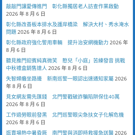
敲敲門讓愛傳進門 彰化縣獨居老人訪查作業啟動
2026 年 8 月 6 日
彰化縣改善板本排水及護岸橋梁 解決大村、秀水淹水
問題
2026 年 8 月 6 日
彰化縣政府強化警用車輛 提升治安網機動力
2026 年
8 月 6 日
聽見推門迎賓純真微笑 憨兒「小庭」苦練發音 挑戰
中秋禮盒銷售達人
2026 年 8 月 6 日
失智婦癱坐路邊 新南巡警一眼認出速通知家屬
2026
年 8 月 6 日
見女網友需先匯錢 北門警戳破詐騙陷阱保住40萬
2026 年 8 月 6 日
工作過勞眼前發黑 北門巡警眼尖急扶女子化解危機
2026 年 8 月 6 日
逛賣場熱中暑昏厥 南門警與消即時救援急送醫
2026