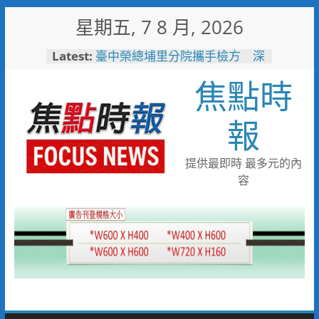
Skip
星期五, 7 8 月, 2026
to
男子性侵偷拍又餵毒致傳播女暴
content
Latest:
斃 法官審後判十四年六月徒刑
臺中榮總埔里分院攜手檢方 深
焦點時
化醫事倫理教育
高溫廚房藏危機 嘉義醫院提醒
報
慎防熱中暑傷腎
埔基「爸爸健康同行」健康促進
活動 結合醫療、警消守護民
提供最即時 最多元的內
眾健康與安全
白海豚颱風來襲！台電台東區處
容
全面整備迎戰強風豪雨 籲多利
用「台灣電力APP」查詢