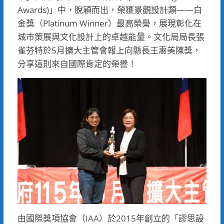
Awards)」中，脫穎而出，榮獲景觀設計類——白
金獎（Platinum Winner）最高榮譽，展現彰化在
城市策展與文化設計上的卓越能量。文化局局長張
雀芬特於5月擴大主管會報上向縣長王惠美陳獎，
分享這則來自國際肯定的榮譽！
由國際獎項協會（IAA）於2015年創立的「謬思設