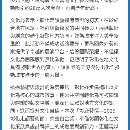
多元活動，建構層次豐富的文化參與模式，整體活
動吸引約28萬人次參與，再創歷年新高。
文化局表示，彰化走讀藝術節策辦的初衷，在於結
合地方民眾、社群與藝術家的共同參與，透過藝術
與創意的轉化凝聚地方認同，並為城市注入美學新
風貌。此活動不僅成功活絡觀光，更為國內外藝術
家提供了卓越的展演平台。這份國際榮耀，不僅讓
文化局團隊感到無比激勵，更證明了彰化在地文化
具備 接軌世界的實力，讓團隊的辛勞與付出化作推
動城市進步的一股力量。
透過藝術與設計的深度連結，彰化逐步建構出以文
化為核心的城市敘事，使公共空間轉化為可被閱讀
與體驗的藝文場域，並深化民眾對地方文化的認
同，進而提升文化自信。本次「彰鹿藝徑—2025
彰化走讀藝術節」榮獲白金獎，不僅彰顯彰化在文
化策展與設計轉譯上的成熟度與創新力，更體現以