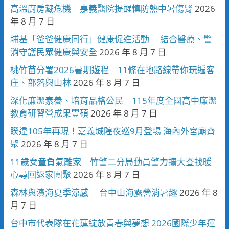
高溫廚房藏危機 嘉義醫院提醒慎防熱中暑傷腎
2026
年 8 月 7 日
埔基「爸爸健康同行」健康促進活動 結合醫療、警
消守護民眾健康與安全
2026 年 8 月 7 日
桃竹苗分署2026暑期遊程 11條在地路線帶你玩遍客
庄、部落與山林
2026 年 8 月 7 日
深化廉潔素養、培育品格公民 115年度全國高中廉潔
教育研習營成果豐碩
2026 年 8 月 7 日
睽違105年再現！嘉義城隍夜巡9月登場 海內外宮廟齊
聚
2026 年 8 月 7 日
11歲女童負氣離家 竹警二分局動員警力擴大查找暖
心尋回返家團聚
2026 年 8 月 7 日
森林與濱海夏季涼感 台中山海露營消暑趣
2026 年 8
月 7 日
台中市代表隊在花蓮綻放青春與夢想 2026國際少年運