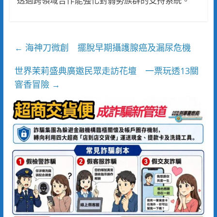
透過跨領域合作能強化對弱勢族群的支持系統。
海神刀微創 擺脫早期攝護腺癌及漏尿危機
←
世界茉莉盛典廣邀民眾走訪花壇 一票玩透13關
窨香冒險
→