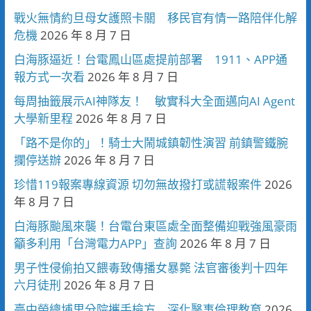
戰火無情約旦母女護照卡關 移民官有情一路陪伴化解
危機
2026 年 8 月 7 日
白海豚逼近！台電鳳山區處提前部署 1911、APP通
報方式一次看
2026 年 8 月 7 日
每周抽籤展示AI神隊友！ 敏實科大全面邁向AI Agent
大學新里程
2026 年 8 月 7 日
「路不是你的」！騎士大鬧城鎮韌性演習 前鎮警鐵腕
攔停送辦
2026 年 8 月 7 日
珍惜119報案專線資源 切勿無故撥打或謊報案件
2026
年 8 月 7 日
白海豚颱風來襲！台電台東區處全面整備迎戰強風豪雨
籲多利用「台灣電力APP」查詢
2026 年 8 月 7 日
男子性侵偷拍又餵毒致傳播女暴斃 法官審後判十四年
六月徒刑
2026 年 8 月 7 日
臺中榮總埔里分院攜手檢方 深化醫事倫理教育
2026