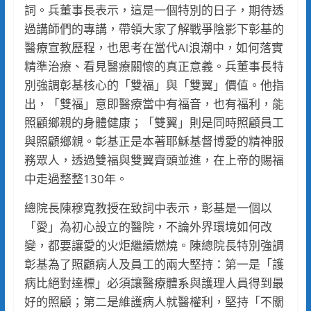
詞。兵董事長表示，這是一個特別的日子，期待透
過講師們的專講，帶領大家了解戰爭陰影下彰基的
醫療宣教歷程，也思考在當代AI浪潮中，如何落實
精準治療、看見醫療關懷的真正意義。兵董事長特
別強調彰基核心的「雙福」與「雙翼」價值。他指
出，「雙福」意即醫療當中有福音，也有福利，能
照顧鄉親的身體健康；「雙翼」則是同時照顧員工
與照顧鄉親。彰基正是本著耶穌基督博愛的精神服
務眾人，透過雙福與雙翼齊頭並進，在上帝的賜福
中走過整整130年。
總院長陳穆寬教授在致詞中表示，彰基是一個以
「愛」為初心設立的醫院，不論外界環境如何改
變，都要讓愛的火炬繼續燃燒。陳總院長特別強調
彰基為了照顧病人及員工的兩大堅持：第一是「護
病比絕對達標」必須讓醫療體系與護理人員得到最
好的照顧；第二是維護病人就醫權利，堅持「不關