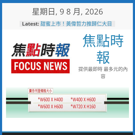
Skip
星期日, 9 8 月, 2026
to
content
Latest:
甜蜜上市！黃偉哲力推歸仁大目
釋迦，邀全民體驗採果樂兼做公
焦點時
益
臺鐵高雄機廠變身全台最大免費
樂園 陳其邁:保存百年產業記
報
憶！
「火車醫院」變身親子天堂！高
雄親子遊樂園開幕首日人潮爆棚
提供最即時 最多元的內
「高雄親子樂園」爆紅！全臺最
容
大免費園區首日吸三萬人朝聖
輕軌更突破4,000人次
起於無心成於熱愛 王貴嬋現代
水墨個展