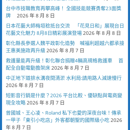
台中市技職教育再攀高峰！ 全國技能競賽勇奪23面獎
牌
2026 年 8 月 8 日
日本花藝大師梅垣稔抵台交流 「花見日和」展現台日
花藝文化魅力 8月8日精彩展演登場
2026 年 8 月 8 日
彰化縣長參選人魏平政彰化造勢 喊福利超越六都承接
王惠美施政再升級
2026 年 8 月 7 日
救護量能再升級！彰化聯合捐贈4輛高規格救護車 首
配全自動電動擔架床
2026 年 8 月 7 日
中正地下道排水溝夜間清淤 水利局:請用路人減速慢行
2026 年 8 月 7 日
短影音行銷是什麼？2026 平台比較、優缺點與電商變
現全攻略
2026 年 8 月 7 日
曾國城、王心凌、Roland 私下也愛的深夜台味！傳承
一甲子「東引小吃店」外客都朝聖的國際級小吃
2026
年 8 月 7 日