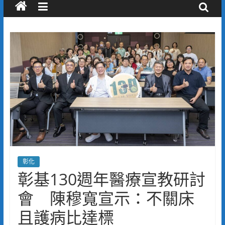
彰化
彰基130週年醫療宣教研討
會 陳穆寬宣示：不關床
且護病比達標