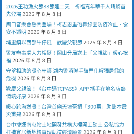
2026王功漁火節88節連二天 祈福嘉年華千人烤蚵首
先登場
2026 年 8 月 8 日
廟口音樂會熱鬧登場！柯志恩重砲轟綠營防疫冷血、食
安不透明
2026 年 8 月 8 日
埔里鎮以西部牛仔風 歡慶父親節
2026 年 8 月 8 日
警友辦事處大力相挺！岡山分局送上「父親節」暖心祝
福
2026 年 8 月 8 日
守望相助的暖心守護 湖內警消聯手破門化解獨居翁的
危機
2026 年 8 月 8 日
歡慶父親節！《台中通TCPASS》APP 攜手在地名店熱
情端好康
2026 年 8 月 8 日
暖心跨海送暖！台灣首廟天壇豪捐「300萬」助熊本震
災重建
2026 年 8 月 8 日
台中捷運南屯站土地開發共構大樓開工動土 公私協力
打造宜居新地標實現軌道經濟願景
2026 年 8 月 8 日