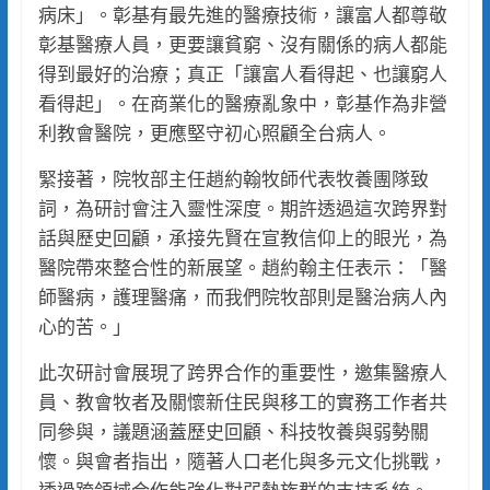
病床」。彰基有最先進的醫療技術，讓富人都尊敬
彰基醫療人員，更要讓貧窮、沒有關係的病人都能
得到最好的治療；真正「讓富人看得起、也讓窮人
看得起」。在商業化的醫療亂象中，彰基作為非營
利教會醫院，更應堅守初心照顧全台病人。
緊接著，院牧部主任趙約翰牧師代表牧養團隊致
詞，為研討會注入靈性深度。期許透過這次跨界對
話與歷史回顧，承接先賢在宣教信仰上的眼光，為
醫院帶來整合性的新展望。趙約翰主任表示：「醫
師醫病，護理醫痛，而我們院牧部則是醫治病人內
心的苦。」
此次研討會展現了跨界合作的重要性，邀集醫療人
員、教會牧者及關懷新住民與移工的實務工作者共
同參與，議題涵蓋歷史回顧、科技牧養與弱勢關
懷。與會者指出，隨著人口老化與多元文化挑戰，