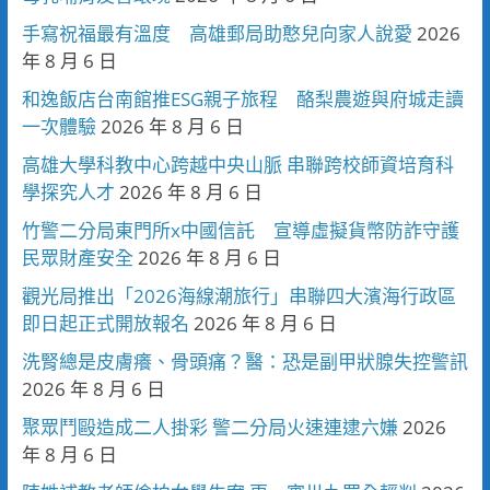
手寫祝福最有溫度 高雄郵局助憨兒向家人說愛
2026
年 8 月 6 日
和逸飯店台南館推ESG親子旅程 酪梨農遊與府城走讀
一次體驗
2026 年 8 月 6 日
高雄大學科教中心跨越中央山脈 串聯跨校師資培育科
學探究人才
2026 年 8 月 6 日
竹警二分局東門所x中國信託 宣導虛擬貨幣防詐守護
民眾財產安全
2026 年 8 月 6 日
觀光局推出「2026海線潮旅行」串聯四大濱海行政區
即日起正式開放報名
2026 年 8 月 6 日
洗腎總是皮膚癢、骨頭痛？醫：恐是副甲狀腺失控警訊
2026 年 8 月 6 日
聚眾鬥毆造成二人掛彩 警二分局火速連逮六嫌
2026
年 8 月 6 日