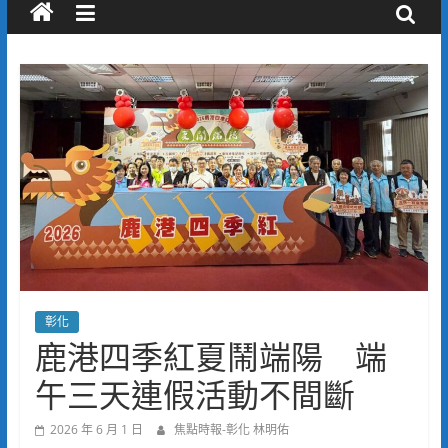
彰化
鹿港四季紅夏鬧端陽 端
午三天連假活動不間斷
2026 年 6 月 1 日
焦點時報-彰化 林明佑