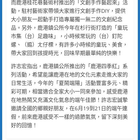
而鹿港桂花巷藝術村推出的「文創手作藝起來」活
動，駐村藝術家帶領大家進行文創手作DIY，提供
大小朋友一起動手打造專屬獨一無二的文創紀念
品。另外，鹿港鎮公所今年在杉行街打造的「童玩
市集（台）足趣味」，小時候常玩的（台）釘陀
螺、（搧）ㄤ仔標，有許多小時候的童玩、美食，
帶大家回到孩提時光，回味早期最單純的快樂！
許志宏指出，鹿港鎮公所推出的「鹿港四季紅」系
列活動，希望能讓鹿港在地的文化元素走進大家的
日常生活，今年的「夏鬧端陽」活動豐富多元、精
彩可期，相當適合全家大小一同來參加，感受鹿港
在地熱鬧又充滿文化氣息的端午佳節！許志宏誠摯
邀請全國的鄉親好朋友，在6月19到21日的端午連
假，前來鹿港感受不一樣的過節氣氛，留下深刻美
好的回憶！