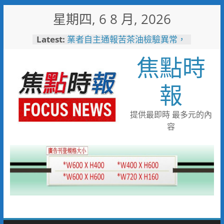
Skip
星期四, 6 8 月, 2026
to
content
Latest:
業者自主通報苦茶油檢驗異常，
嘉義縣衛生局迅速啟動查核回收
焦點時
機制
嘉市10隻大白熊萌登場 帶你
解鎖城市新玩法
報
耐心勸導卸心防、同理溝通助團
聚 竹警二分局協助滯留在外男
子返家
提供最即時 最多元的內
助產業提升永續競爭力 低碳化
容
暨節能診斷方案說明會8/18花蓮
登場
黃偉哲推動下營都市新發展 第
十九期公設解編市地重劃說明會
凝聚地方共識