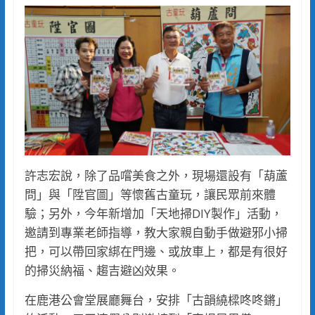
許志宏說，除了品嚐美食之外，現場還設有「葫蘆
問」與「陞官圖」等懷舊古童玩，讓民眾前來體
驗；另外，今年新增加「天地掃DIY製作」活動，
邀請到專業老師指導，教大家親自動手做避邪小掃
把，可以帶回家綁在門邊、或放車上，都是有很好
的掃災納福、趨吉避凶效果。
在鹿港公會堂展廳舞台，安排「古韻繞樑咚咚鏘」