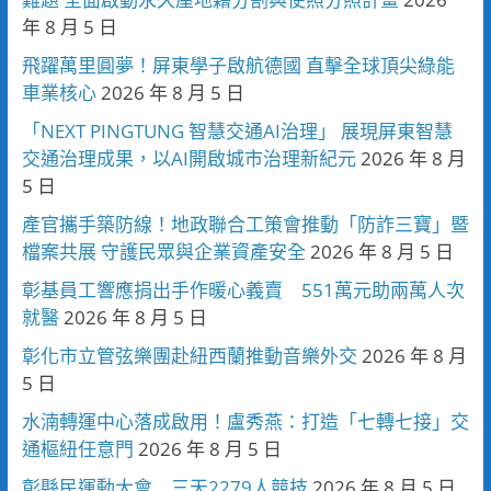
年 8 月 5 日
飛躍萬里圓夢！屏東學子啟航德國 直擊全球頂尖綠能
車業核心
2026 年 8 月 5 日
「NEXT PINGTUNG 智慧交通AI治理」 展現屏東智慧
交通治理成果，以AI開啟城市治理新紀元
2026 年 8 月
5 日
產官攜手築防線！地政聯合工策會推動「防詐三寶」暨
檔案共展 守護民眾與企業資產安全
2026 年 8 月 5 日
彰基員工響應捐出手作暖心義賣 551萬元助兩萬人次
就醫
2026 年 8 月 5 日
彰化市立管弦樂團赴紐西蘭推動音樂外交
2026 年 8 月
5 日
水湳轉運中心落成啟用！盧秀燕：打造「七轉七接」交
通樞紐任意門
2026 年 8 月 5 日
彰縣民運動大會 三天2279人競技
2026 年 8 月 5 日