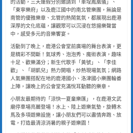
的活動，三天連假分別邀請到「車埕鳳凰儀」、
「東寧樂府」以及鹿江國中的南北管樂團，無論是
南管的優雅樂章、北管的熱鬧氣氛，都展現出鹿港
深厚的文化底蘊，讓觀眾可以沉浸在悠揚樂聲當
中，感受多元的音樂饗宴。
活動到了晚上，鹿港公會堂前廣場的舞台表演，更
是精彩不間斷！氣球秀、泡泡秀、魔術表演，趣味
十足、歡樂滿分；新生代歌手「黃號」、「李佳
歡」、「胡凱兒」熱力開唱，炒熱現場氣氛；網路
人氣樂團搭配在地的鹿港國小、洛津國小樂團輪番
上陣，讓晚上的公會堂充滿悅耳動聽的樂章。
小朋友最期待的「涼快一夏童樂匯」，在鹿港文武
廟停車場亮麗登場！水上、陸上遊樂氣墊，旋轉木
馬及多項遊樂設施，讓小朋友們可以盡情奔跑、放
電，打造最清涼消暑的親子遊樂園！