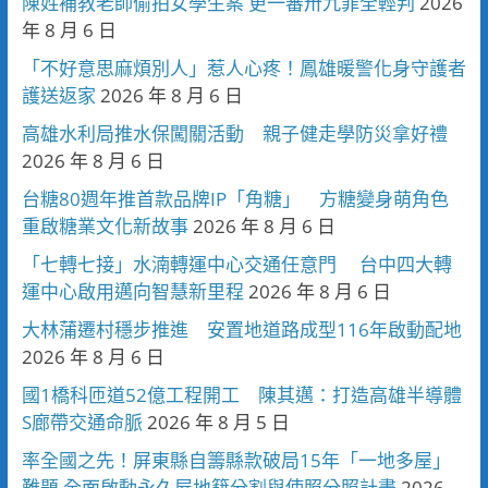
陳姓補教老師偷拍女學生案 更一審卅九罪全輕判
2026
年 8 月 6 日
「不好意思麻煩別人」惹人心疼！鳳雄暖警化身守護者
護送返家
2026 年 8 月 6 日
高雄水利局推水保闖關活動 親子健走學防災拿好禮
2026 年 8 月 6 日
台糖80週年推首款品牌IP「角糖」 方糖變身萌角色
重啟糖業文化新故事
2026 年 8 月 6 日
「七轉七接」水湳轉運中心交通任意門 台中四大轉
運中心啟用邁向智慧新里程
2026 年 8 月 6 日
大林蒲遷村穩步推進 安置地道路成型116年啟動配地
2026 年 8 月 6 日
國1橋科匝道52億工程開工 陳其邁：打造高雄半導體
S廊帶交通命脈
2026 年 8 月 5 日
率全國之先！屏東縣自籌縣款破局15年「一地多屋」
難題 全面啟動永久屋地籍分割與使照分照計畫
2026