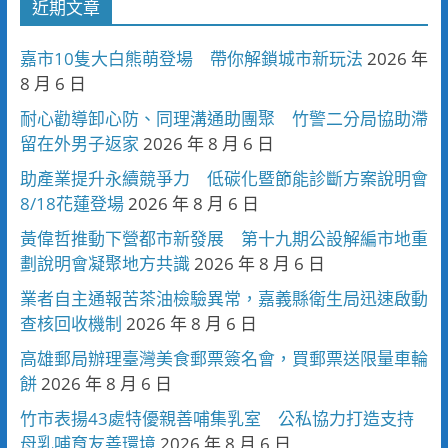
近期文章
嘉市10隻大白熊萌登場 帶你解鎖城市新玩法
2026 年
8 月 6 日
耐心勸導卸心防、同理溝通助團聚 竹警二分局協助滯
留在外男子返家
2026 年 8 月 6 日
助產業提升永續競爭力 低碳化暨節能診斷方案說明會
8/18花蓮登場
2026 年 8 月 6 日
黃偉哲推動下營都市新發展 第十九期公設解編市地重
劃說明會凝聚地方共識
2026 年 8 月 6 日
業者自主通報苦茶油檢驗異常，嘉義縣衛生局迅速啟動
查核回收機制
2026 年 8 月 6 日
高雄郵局辦理臺灣美食郵票簽名會，買郵票送限量車輪
餅
2026 年 8 月 6 日
竹市表揚43處特優親善哺集乳室 公私協力打造支持
母乳哺育友善環境
2026 年 8 月 6 日