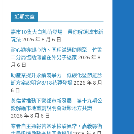
近期文章
嘉市10隻大白熊萌登場 帶你解鎖城市新
玩法
2026 年 8 月 6 日
耐心勸導卸心防、同理溝通助團聚 竹警
二分局協助滯留在外男子返家
2026 年 8
月 6 日
助產業提升永續競爭力 低碳化暨節能診
斷方案說明會8/18花蓮登場
2026 年 8 月
6 日
黃偉哲推動下營都市新發展 第十九期公
設解編市地重劃說明會凝聚地方共識
2026 年 8 月 6 日
業者自主通報苦茶油檢驗異常，嘉義縣衛
生局迅速啟動查核回收機制
2026 年 8 月