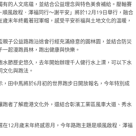
獨有的人文底蘊，並結合公益理念與特色美食補給。壓軸賽
－順風啟程．澤福同行～謝平安」將於12月19日舉行，融合
在歲末年終戴著冠軍帽，感受平安祈福與土地文化的溫暖，
盃親子公益路跑沿途會行經充滿綠意的圓林園，並結合防災
子一起漫跑員林，跑出健康與快樂。
跑水節歷史悠久，去年開始辦理千人健行水上漂，可以下水
同文化與跑法。
示，田中馬將於6月初的世界跑步日開放報名，今年特別成
讓跑者了解鹿港文化外，還結合彰濱工業區風車大道、秀水
選在12月歲末年終感恩月，今年路跑主題是順風啟程．澤福