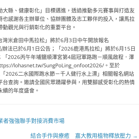
動大縣、健康彰化」目標邁進，透過推動多元賽事與打造友
時也感謝各主辦單位、協辦團體及志工夥伴的投入，讓馬拉
帶動觀光與行銷彰化的重要平台。
6台灣米倉田中馬拉松」將於6月3日中午開放報名
hong2026，報名辦法已於6月1日公告；「2026鹿港馬拉松」將於6月15日
ang2026/；「2026丙午年埔鹽順澤宮第4屆冠軍路跑－順風啟程．澤
hasnet.tw/SungPoLing_onfoot2026/。至於
及「2026二水國際跑水節－千人健行水上漂」相關報名網站
平台查詢。邀請全國民眾踴躍參與，用雙腳感受彰化的熱情
永續的年度盛會。
業者強強聯手對接消費市場
結合手作與療癒 嘉大教用植物釋放壓力
→