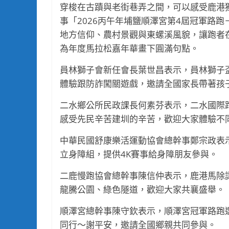
穿梭在古蹟與老街巷弄之間，可以感受鹿港
事「2026丙午年埔鹽順澤宮第4屆冠軍路跑
地方信仰、農村景觀與東螺溪風貌，讓跑者
為年度馬拉松嘉年華畫下圓滿句點。
員林獅子會新任會長葉世昌表示，員林獅子
體驗跟防詐闖關遊戲，邀請全國家長帶著孩
二水鄉公所民政課長何素芬表示，二水國際
感受先民辛苦建圳的辛苦，歡迎大家體驗不
中華民國舒康樂活運動協會總幹事鄭宗政表
立身障組，提供4K賽事給身障朋友參與。
二鹿慢跑協會總幹事陳信仲表示，鹿港馬除
龍騰公園、綠色隧道，歡迎大家共襄盛舉。
順澤宮總幹事陳守欽表示，順澤宮冠軍路跑
同行～謝平安，邀請全國鄉親共同參與。