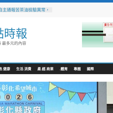
自主通報苦茶油檢驗異常，
縣衛生局迅速啟動查核回收
10隻大白熊萌登場 帶你
點時報
城市新玩法
勸導卸心防、同理溝通助團
竹警二分局協助滯留在外男
 最多元的內容
家
業提升永續競爭力 低碳化
能診斷方案說明會8/18花蓮
哲推動下營都市新發展 第
教.健康
生活.消費
產.經.商業
.體育
專題
國際
期公設解編市地重劃說明會
地方共識