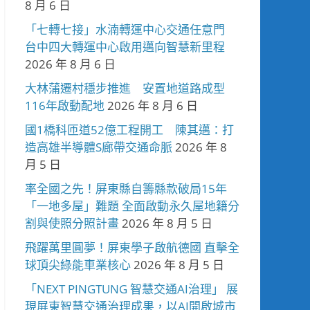
8 月 6 日
「七轉七接」水湳轉運中心交通任意門
台中四大轉運中心啟用邁向智慧新里程
2026 年 8 月 6 日
大林蒲遷村穩步推進 安置地道路成型
116年啟動配地
2026 年 8 月 6 日
國1橋科匝道52億工程開工 陳其邁：打
造高雄半導體S廊帶交通命脈
2026 年 8
月 5 日
率全國之先！屏東縣自籌縣款破局15年
「一地多屋」難題 全面啟動永久屋地籍分
割與使照分照計畫
2026 年 8 月 5 日
飛躍萬里圓夢！屏東學子啟航德國 直擊全
球頂尖綠能車業核心
2026 年 8 月 5 日
「NEXT PINGTUNG 智慧交通AI治理」 展
現屏東智慧交通治理成果，以AI開啟城市