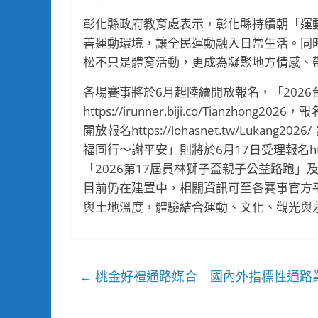
彰化縣政府教育處表示，彰化縣持續朝「運
善運動環境，讓全民運動融入日常生活。同
松不只是體育活動，更成為凝聚地方情感、
各場賽事將於6月起陸續開放報名，「202
https://irunner.biji.co/Tianz
開放報名https://lohasnet.tw/Luk
福同行～謝平安」則將於6月17日受理報名https://lo
「2026第17屆員林獅子盃親子公益路跑」
目前仍在建置中，相關資訊可至各賽事官方
與土地溫度，體驗結合運動、文化、觀光與
桃金好禮通路媒合 國內外指標性通路
←