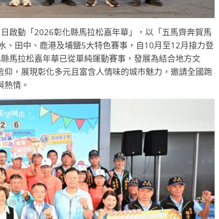
日啟動「2026彰化縣馬拉松嘉年華」，以「五馬齊奔賀馬
水、田中、鹿港及埔鹽5大特色賽事，自10月至12月接力登
化縣馬拉松嘉年華已從單純運動賽事，發展為結合地方文
信仰，展現彰化多元且富含人情味的城市魅力，邀請全國跑
與熱情。