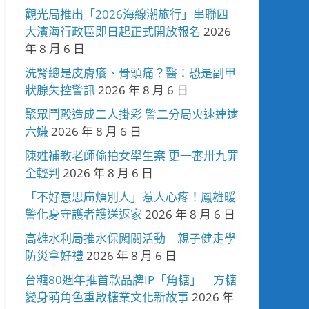
觀光局推出「2026海線潮旅行」串聯四
大濱海行政區即日起正式開放報名
2026
年 8 月 6 日
洗腎總是皮膚癢、骨頭痛？醫：恐是副甲
狀腺失控警訊
2026 年 8 月 6 日
聚眾鬥毆造成二人掛彩 警二分局火速連逮
六嫌
2026 年 8 月 6 日
陳姓補教老師偷拍女學生案 更一審卅九罪
全輕判
2026 年 8 月 6 日
「不好意思麻煩別人」惹人心疼！鳳雄暖
警化身守護者護送返家
2026 年 8 月 6 日
高雄水利局推水保闖關活動 親子健走學
防災拿好禮
2026 年 8 月 6 日
台糖80週年推首款品牌IP「角糖」 方糖
變身萌角色重啟糖業文化新故事
2026 年