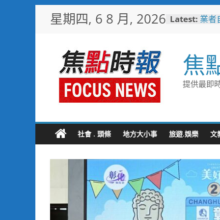
Skip
星期四, 6 8 月, 2026
Latest:
業者
to
嘉義
content
機制
嘉市
焦
解鎖
耐心
聚 
提供最即時
子返
助產
暨節
登場
黃偉
社會 . 頭條
地方大小事
旅遊.娛樂
文
十九
凝聚