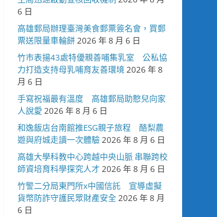
6 日
高雄郵局辦理臺灣美食郵票簽名會，買郵
票送限量車輪餅
2026 年 8 月 6 日
竹市表揚43處特優親善哺集乳室 公私協
力打造支持母乳哺育友善環境
2026 年 8
月 6 日
手寫祝福最有溫度 高雄郵局助憨兒向家
人說愛
2026 年 8 月 6 日
和逸飯店台南館推ESG親子旅程 酪梨農
遊與府城走讀一次體驗
2026 年 8 月 6 日
高雄大學科教中心跨越中央山脈 串聯跨校
師資培育科學探究人才
2026 年 8 月 6 日
竹警二分局東門所x中國信託 宣導虛擬
貨幣防詐守護民眾財產安全
2026 年 8 月
6 日