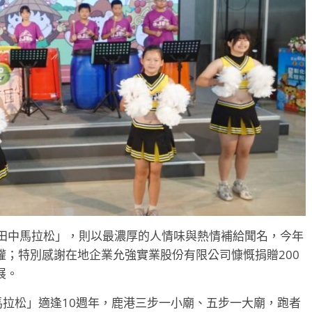
米倉田中馬拉松」，則以最濃厚的人情味與熱情補給聞名，今年
；特別感謝在地企業允強實業股份有限公司慷慨捐贈200
展。
港馬拉松」適逢10週年，鹿港三步一小廟、五步一大廟，跑者