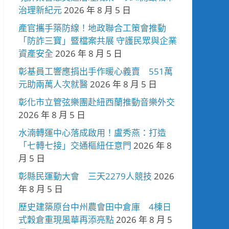
治理新紀元
2026 年 8 月 5 日
產官攜手築防線！地政聯合工策會推動
「防詐三寶」暨檔案共展 守護民眾與企業
資產安全
2026 年 8 月 5 日
彰基員工響應捐出手作暖心義賣 551萬
元助兩萬人次就醫
2026 年 8 月 5 日
彰化市立管弦樂團赴紐西蘭推動音樂外交
2026 年 8 月 5 日
水湳轉運中心落成啟用！盧秀燕：打造
「七轉七接」交通樞紐任意門
2026 年 8
月 5 日
彰縣民運動大會 三天2279人競技
2026
年 8 月 5 日
歷史建築原台中州農會田中倉庫 4棟日
式穀倉重現風華再添亮點
2026 年 8 月 5