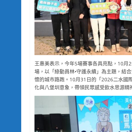
王惠美表示，今年5場賽事各具亮點，10月2
場，以「綠動員林•守護永續」為主題，結
懷的城市路跑。10月31日的「2026二水
化與八堡圳意象，帶領民眾感受飲水思源精