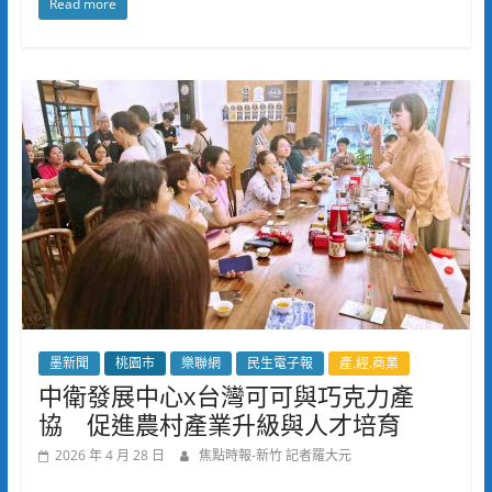
Read more
墨新聞
桃園市
樂聯網
民生電子報
產.經.商業
中衛發展中心x台灣可可與巧克力產
協 促進農村產業升級與人才培育
2026 年 4 月 28 日
焦點時報-新竹 記者羅大元