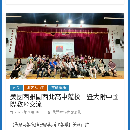
南投
地方大小事
文教.健康
美國西雅圖西北高中蒞校 暨大附中國
際教育交流
2026 年 4 月 28 日
焦點時報社 張彥勳
【焦點時報/記者張彥勳埔里報導】美國西雅