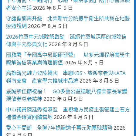
十年有愛、一路同行 心路「樂朋家園」陪伴心智障礙
者安心生活
2026 年 8 月 5 日
守護偏鄉再升級 北榮新竹分院攜手衛生所共築在地醫
療照護網
2026 年 8 月 5 日
2026竹塹中元城隍祭啟動 延續竹塹城深厚的城隍信
仰與中元祭典文化
2026 年 8 月 5 日
國教署「全國高中暑期研習營」 以多元課程培養學生
瞭解誠信專業與倫理價值
2026 年 8 月 5 日
高雄觀光魅力登陸韓國 串聯KBS、旅遊業者與KATA
嶺南支會 產官學共推城市品牌
2026 年 8 月 5 日
最誠摯佳節祝福！ GO多藝公益送暖八德榮家長輩體
現敬老尊老精神
2026 年 8 月 5 日
中市議員陳廷秀挺港區 重視地方民瘼主張營建土石方
補償金確實回饋當地
2026 年 8 月 5 日
愛心不間斷 全聯7年捐贈逾千萬元助嘉縣弱勢
2026
年 8 月 5 日