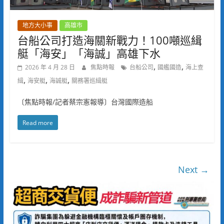
地方大小事
高雄市
台船公司打造海關新戰力！100噸巡緝
艇「海安」「海誠」高雄下水
,
,
2026 年 4 月 28 日
焦點時報
台船公司
國艦國造
海上查
,
,
,
緝
海安艇
海誠艇
關務署巡緝艇
〔焦點時報/記者蔡宗憲報導〕台灣國際造船
Read more
Next →