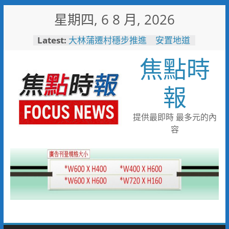
Skip
星期四, 6 8 月, 2026
to
content
Latest:
「七轉七接」水湳轉運中心交通
任意門 台中四大轉運中心啟
焦點時
用邁向智慧新里程
大林蒲遷村穩步推進 安置地道
路成型116年啟動配地
報
「不好意思麻煩別人」惹人心
疼！鳳雄暖警化身守護者護送返
家
提供最即時 最多元的內
高雄水利局推水保闖關活動 親
容
子健走學防災拿好禮
台糖80週年推首款品牌IP「角
糖」 方糖變身萌角色重啟糖業
文化新故事