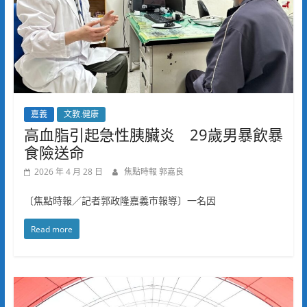
嘉義
文教.健康
高血脂引起急性胰臟炎 29歲男暴飲暴
食險送命
2026 年 4 月 28 日
焦點時報 郭嘉良
〔焦點時報／記者郭政隆嘉義市報導〕一名因
Read more