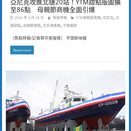
亞尼克攻進北捷20站！YTM甜點版圖擴
至86點 母親節商機全面引爆
,
,
2026 年 4 月 28 日
焦點時報
YTM蛋糕販賣機
亞尼克
北
,
,
,
捷甜點
母親節蛋糕
生乳捲推薦
芋頭蛋糕
〔焦點時報/記者蔡宗憲報導〕 芋頭新味寵
Read more