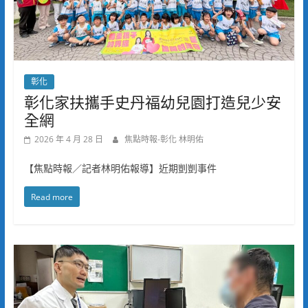
彰化
彰化家扶攜手史丹福幼兒園打造兒少安
全網
2026 年 4 月 28 日
焦點時報-彰化 林明佑
【焦點時報／記者林明佑報導】近期剴剴事件
Read more