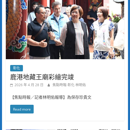
彰化
鹿港地藏王廟彩繪完竣
2026 年 4 月 28 日
焦點時報-彰化 林明佑
【焦點時報／記者林明佑報導】為保存珍貴文
Read more