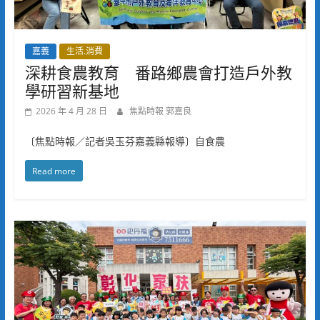
嘉義
生活.消費
深耕食農教育 番路鄉農會打造戶外教
學研習新基地
2026 年 4 月 28 日
焦點時報 郭嘉良
〔焦點時報／記者吳玉芬嘉義縣報導〕自食農
Read more