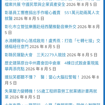
檔案共展 守護民眾與企業資產安全
2026 年 8 月 5 日
彰基員工響應捐出手作暖心義賣 551萬元助兩萬人次
就醫
2026 年 8 月 5 日
彰化市立管弦樂團赴紐西蘭推動音樂外交
2026 年 8 月
5 日
水湳轉運中心落成啟用！盧秀燕：打造「七轉七接」交
通樞紐任意門
2026 年 8 月 5 日
彰縣民運動大會 三天2279人競技
2026 年 8 月 5 日
歷史建築原台中州農會田中倉庫 4棟日式穀倉重現風
華再添亮點
2026 年 8 月 5 日
連玩笑都聽不懂？ 醫：當心大腦拉警報！
2026 年 8
月 5 日
失業壓力變轉機！55歲工程師靠勞工就業通計畫再就
業
2026 年 8 月 5 日