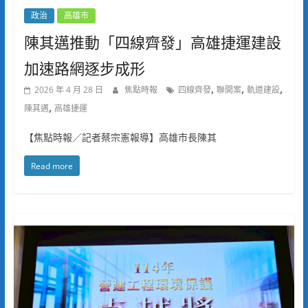
政治
高雄市
陳其邁推動「四線齊發」高雄捷運建設
加速路網逐步成形
,
,
,
2026 年 4 月 28 日
焦點時報
四線齊發
聯開案
軌道建設
,
陳其邁
高雄捷運
【焦點時報／記者蔡宗憲報導】高雄市長陳其
Read more