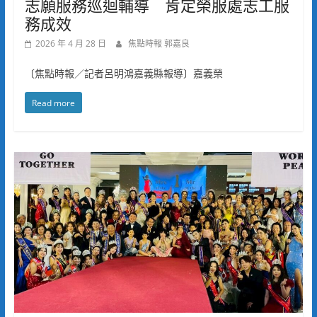
志願服務巡迴輔導 肯定榮服處志工服
務成效
2026 年 4 月 28 日
焦點時報 郭嘉良
〔焦點時報／記者呂明鴻嘉義縣報導〕嘉義榮
Read more