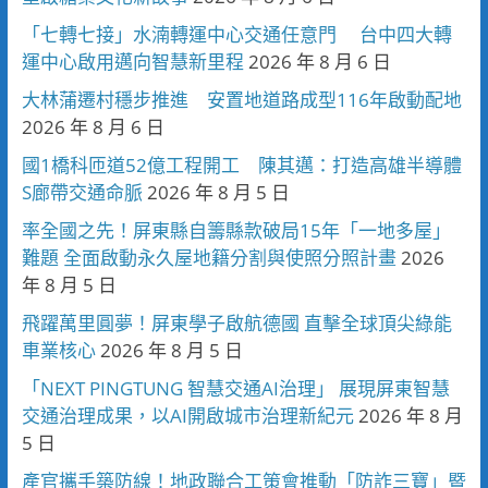
「七轉七接」水湳轉運中心交通任意門 台中四大轉
運中心啟用邁向智慧新里程
2026 年 8 月 6 日
大林蒲遷村穩步推進 安置地道路成型116年啟動配地
2026 年 8 月 6 日
國1橋科匝道52億工程開工 陳其邁：打造高雄半導體
S廊帶交通命脈
2026 年 8 月 5 日
率全國之先！屏東縣自籌縣款破局15年「一地多屋」
難題 全面啟動永久屋地籍分割與使照分照計畫
2026
年 8 月 5 日
飛躍萬里圓夢！屏東學子啟航德國 直擊全球頂尖綠能
車業核心
2026 年 8 月 5 日
「NEXT PINGTUNG 智慧交通AI治理」 展現屏東智慧
交通治理成果，以AI開啟城市治理新紀元
2026 年 8 月
5 日
產官攜手築防線！地政聯合工策會推動「防詐三寶」暨