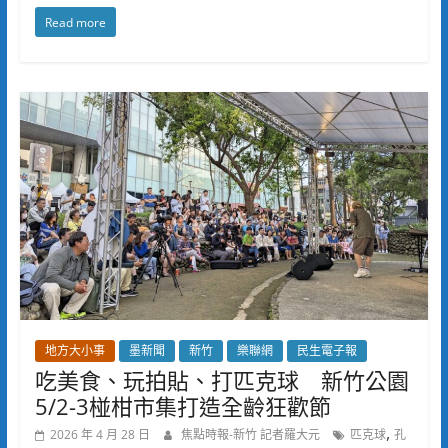
Read more
地方大小事
墨新聞
新竹
樂聯網
民生電子報
吃美食、玩拍貼、打匹克球 新竹公園
5/2-3椪柑市集打造全齡狂歡節
,
2026 年 4 月 28 日
焦點時報-新竹 記者羅大元
匹克球
孔