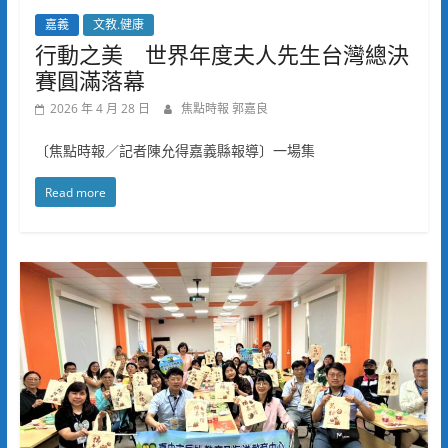
嘉義
文教.健康
行動之美 世界年度夫人先生台灣總決
賽圓滿落幕
2026 年 4 月 28 日
焦點時報 郭嘉良
〔焦點時報／記者陳允得嘉義縣報導〕一場集
Read more