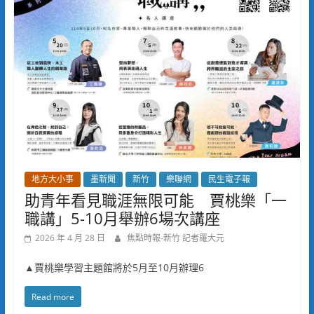
地方大小事
墨新聞
新竹
樂聯網
民生電子報
助青年看見職涯無限可能 賈桃樂「一
職講」5-10月舉辦6場次講座
2026 年 4 月 28 日
焦點時報-新竹 記者羅大元
▲賈桃樂學習主題館將於5月至10月辦理6
Read more