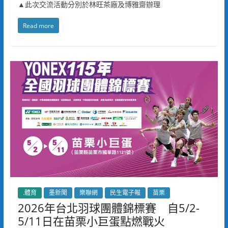
▲此次交流活動分別於林旺茶廠及博雅齋辦理
Read more
.體育
墨新聞
樂聯網
民生電子報
苗栗
2026年台北羽球團體錦標賽 自5/2-
5/11日在苗栗小巨蛋點燃戰火