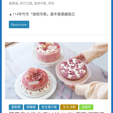
,
,
,
廟廣場
新竹公園
椪柑市集
烘焙
▲114年竹市「椪柑市集」嘉年華連續兩日
Read more
墨新聞
樂聯網
民生電子報
生活.消費
高雄市