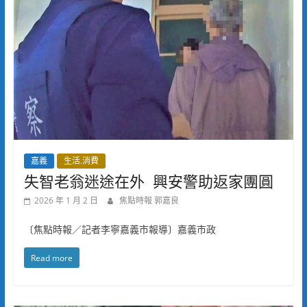
嘉義
生活.消費
失智老翁迷途在外 興安警助返家團圓
2026 年 1 月 2 日
焦點時報 郭嘉良
〔焦點時報／記者李寧嘉義市報導〕嘉義市政
Read more