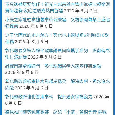
不只送禮更要陪伴！新光三越高雄左營店掌握父親節消
費新趨勢 家庭體驗成熱門首選
2026 年 8 月 7 日
小米之家進駐高雄義享時尚廣場 父親節開幕祭三重超
狂優惠
2026 年 8 月 6 日
少子化時代的地方解方！彰化市未婚聯誼6年促成10對
佳偶
2026 年 8 月 6 日
彰化縣長參選人魏平政率議員團隊攜手造勢 盼翻轉彰
化打造新局
2026 年 8 月 6 日
敲敲門讓愛傳進門 彰化縣獨居老人訪查作業啟動
2026 年 8 月 6 日
彰化縣改善板本排水及護岸橋梁 解決大村、秀水淹水
問題
2026 年 8 月 6 日
彰化縣政府強化警用車輛 提升治安網機動力
2026 年
8 月 6 日
聽見推門迎賓純真微笑 憨兒「小庭」苦練發音 挑戰