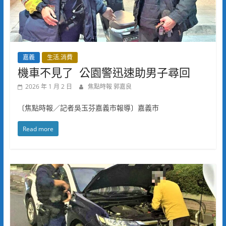
嘉義
生活.消費
機車不見了 公園警迅速助男子尋回
2026 年 1 月 2 日
焦點時報 郭嘉良
〔焦點時報／記者吳玉芬嘉義市報導〕嘉義市
Read more