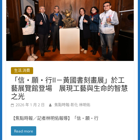
生活.消費
「信・願・行II－黃國書刻畫展」於工
藝展覽館登場 展現工藝與生命的智慧
之光
2026 年 1 月 2 日
焦點時報-彰化 林明佑
【焦點時報／記者林明佑報導】「信・願・行
Read more