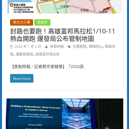
地方大小事
高雄市
封路也要跑！高雄富邦馬拉松1/10-11
熱血開跑 運發局公布管制地圖
,
,
2026 年 1 月 2 日
焦點時報
交通管制
橋頭岡山
路線改
,
,
道
運動發展局
高雄富邦馬拉松
【焦點時報／記者蔡宗憲報導】「2026高
Read more