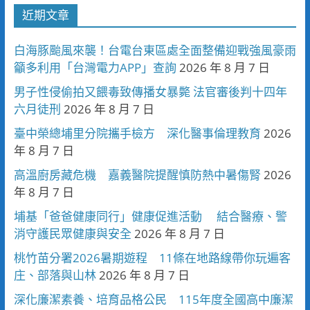
近期文章
白海豚颱風來襲！台電台東區處全面整備迎戰強風豪雨
籲多利用「台灣電力APP」查詢
2026 年 8 月 7 日
男子性侵偷拍又餵毒致傳播女暴斃 法官審後判十四年
六月徒刑
2026 年 8 月 7 日
臺中榮總埔里分院攜手檢方 深化醫事倫理教育
2026
年 8 月 7 日
高溫廚房藏危機 嘉義醫院提醒慎防熱中暑傷腎
2026
年 8 月 7 日
埔基「爸爸健康同行」健康促進活動 結合醫療、警
消守護民眾健康與安全
2026 年 8 月 7 日
桃竹苗分署2026暑期遊程 11條在地路線帶你玩遍客
庄、部落與山林
2026 年 8 月 7 日
深化廉潔素養、培育品格公民 115年度全國高中廉潔