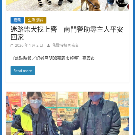
嘉義
生活.消費
迷路柴犬找上警 南門警助尋主人平安
回家
2026 年 1 月 2 日
焦點時報 郭嘉良
〔焦點時報／記者呂明鴻嘉義市報導〕嘉義市
Read more