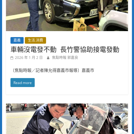
嘉義
生活.消費
車輛沒電發不動 長竹警協助接電發動
2026 年 1 月 2 日
焦點時報 郭嘉良
〔焦點時報／記者陳允得嘉義市報導〕嘉義市
Read more