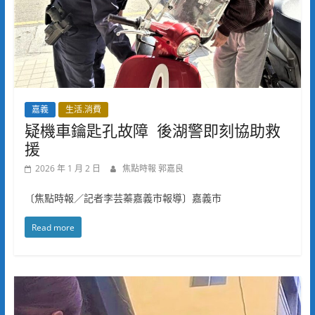
嘉義
生活.消費
疑機車鑰匙孔故障 後湖警即刻協助救
援
2026 年 1 月 2 日
焦點時報 郭嘉良
〔焦點時報／記者李芸蓁嘉義市報導〕嘉義市
Read more