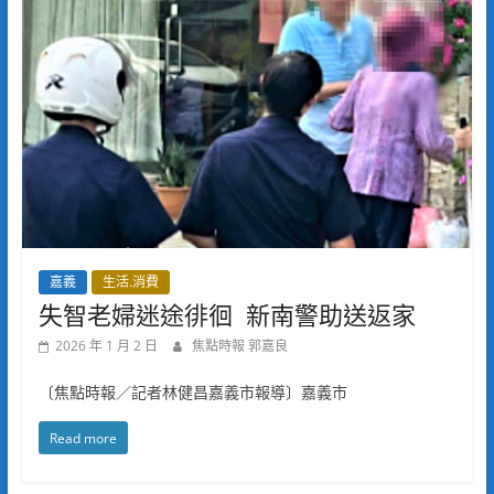
嘉義
生活.消費
失智老婦迷途徘徊 新南警助送返家
2026 年 1 月 2 日
焦點時報 郭嘉良
〔焦點時報／記者林健昌嘉義市報導〕嘉義市
Read more