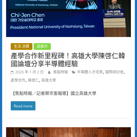
生活.消費
高雄市
產學合作新里程碑！高雄大學陳啓仁韓
國論壇分享半導體經驗
,
,
2026 年 1 月 2 日
焦點時報
半導體人才培育
國際研討會
,
,
產學合作
陳啓仁
高雄大學
【焦點時報／記者蔡宗憲報導】國立高雄大學
Read more