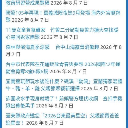
教育研習營成果豐碩
2026 年 8 月 7 日
睽違105年再現！嘉義城隍夜巡9月登場 海內外宮廟齊
聚
2026 年 8 月 7 日
11歲女童負氣離家 竹警二分局動員警力擴大查找暖
心尋回返家團聚
2026 年 8 月 7 日
森林與濱海夏季涼感 台中山海露營消暑趣
2026 年 8
月 7 日
台中市代表隊在花蓮綻放青春與夢想 2026國際少年運
動會勇奪8金6銀6銅
2026 年 8 月 7 日
宜蘭童玩節玩水後吃什麼？礁溪「動涮」宜蘭獨家溫體
牛、豬、羊、雞 父親節聚餐新選擇
2026 年 8 月 7 日
詐團收水手現身就栽了！前鎮警方埋伏收網 查扣手機
揪出幕後黑手
2026 年 8 月 7 日
臺東縣政府邀您「2026台東最美星空」父親節帶爸爸
追星去！
2026 年 8 月 7 日