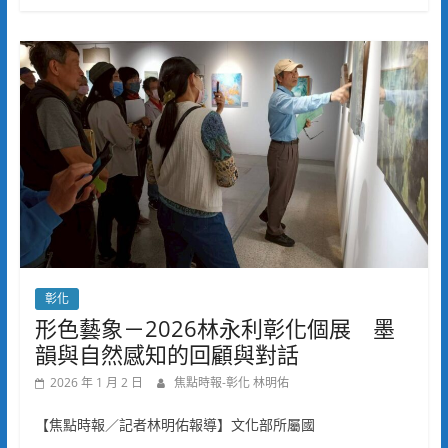
彰化
形色藝象－2026林永利彰化個展 墨
韻與自然感知的回顧與對話
2026 年 1 月 2 日
焦點時報-彰化 林明佑
【焦點時報／記者林明佑報導】文化部所屬國