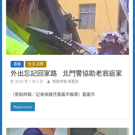
嘉義
生活.消費
外出忘記回家路 北門警協助老翁返家
2026 年 1 月 2 日
焦點時報 郭嘉良
〔焦點時報／記者侯姵伃嘉義市報導〕嘉義市
Read more