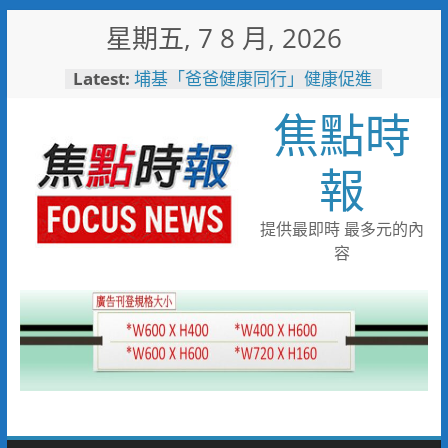
Skip
星期五, 7 8 月, 2026
to
content
Latest:
高溫廚房藏危機 嘉義醫院提醒
慎防熱中暑傷腎
焦點時
埔基「爸爸健康同行」健康促進
活動 結合醫療、警消守護民
眾健康與安全
報
白海豚颱風來襲！台電台東區處
全面整備迎戰強風豪雨 籲多利
用「台灣電力APP」查詢
提供最即時 最多元的內
男子性侵偷拍又餵毒致傳播女暴
容
斃 法官審後判十四年六月徒刑
臺中榮總埔里分院攜手檢方 深
化醫事倫理教育