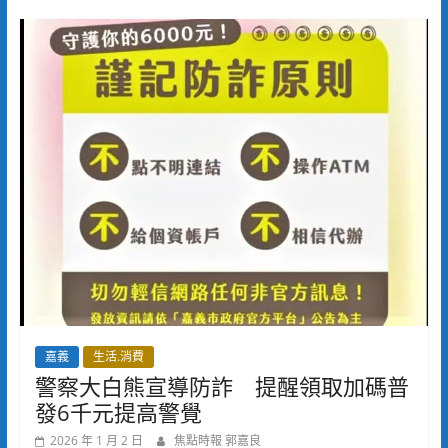
嘉義
生活.消費
警察大白熊宣導防詐 提醒領取加碼普
發6千元提高警覺
2026 年 1 月 2 日
焦點時報 郭嘉良