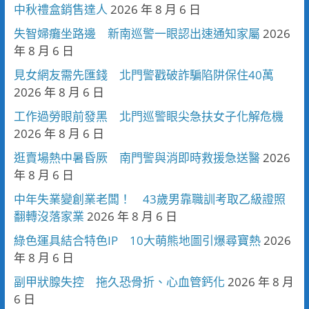
中秋禮盒銷售達人
2026 年 8 月 6 日
失智婦癱坐路邊 新南巡警一眼認出速通知家屬
2026
年 8 月 6 日
見女網友需先匯錢 北門警戳破詐騙陷阱保住40萬
2026 年 8 月 6 日
工作過勞眼前發黑 北門巡警眼尖急扶女子化解危機
2026 年 8 月 6 日
逛賣場熱中暑昏厥 南門警與消即時救援急送醫
2026
年 8 月 6 日
中年失業變創業老闆！ 43歲男靠職訓考取乙級證照
翻轉沒落家業
2026 年 8 月 6 日
綠色運具結合特色IP 10大萌熊地圖引爆尋寶熱
2026
年 8 月 6 日
副甲狀腺失控 拖久恐骨折、心血管鈣化
2026 年 8 月
6 日