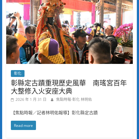
彰化
彰縣定古蹟重現歷史風華 南瑤宮百年
大整修入火安座大典
2026 年 1 月 31 日
焦點時報-彰化 林明佑
【焦點時報／記者林明佑報導】彰化縣定古蹟
Read more