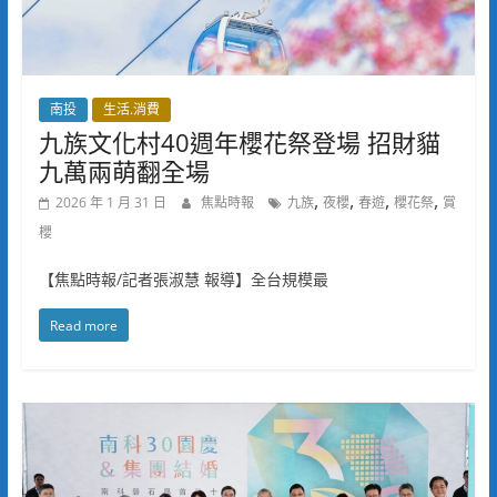
南投
生活.消費
九族文化村40週年櫻花祭登場 招財貓
九萬兩萌翻全場
,
,
,
,
2026 年 1 月 31 日
焦點時報
九族
夜櫻
春遊
櫻花祭
賞
櫻
【焦點時報/記者張淑慧 報導】全台規模最
Read more