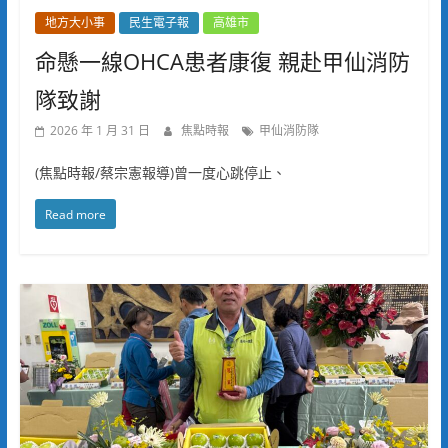
地方大小事
民生電子報
高雄市
命懸一線OHCA患者康復 親赴甲仙消防
隊致謝
2026 年 1 月 31 日
焦點時報
甲仙消防隊
(焦點時報/蔡宗憲報導)曾一度心跳停止、
Read more