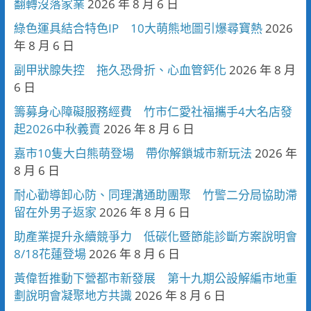
翻轉沒落家業
2026 年 8 月 6 日
綠色運具結合特色IP 10大萌熊地圖引爆尋寶熱
2026
年 8 月 6 日
副甲狀腺失控 拖久恐骨折、心血管鈣化
2026 年 8 月
6 日
籌募身心障礙服務經費 竹市仁愛社福攜手4大名店發
起2026中秋義賣
2026 年 8 月 6 日
嘉市10隻大白熊萌登場 帶你解鎖城市新玩法
2026 年
8 月 6 日
耐心勸導卸心防、同理溝通助團聚 竹警二分局協助滯
留在外男子返家
2026 年 8 月 6 日
助產業提升永續競爭力 低碳化暨節能診斷方案說明會
8/18花蓮登場
2026 年 8 月 6 日
黃偉哲推動下營都市新發展 第十九期公設解編市地重
劃說明會凝聚地方共識
2026 年 8 月 6 日