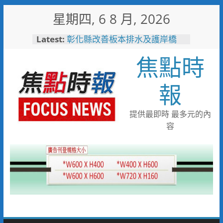
Skip
星期四, 6 8 月, 2026
to
content
Latest:
敲敲門讓愛傳進門 彰化縣獨居
老人訪查作業啟動
焦點時
彰化縣改善板本排水及護岸橋
梁 解決大村、秀水淹水問題
小米之家進駐高雄義享時尚廣
報
場 父親節開幕祭三重超狂優惠
少子化時代的地方解方！彰化市
未婚聯誼6年促成10對佳偶
提供最即時 最多元的內
彰化縣長參選人魏平政率議員團
容
隊攜手造勢 盼翻轉彰化打造新
局