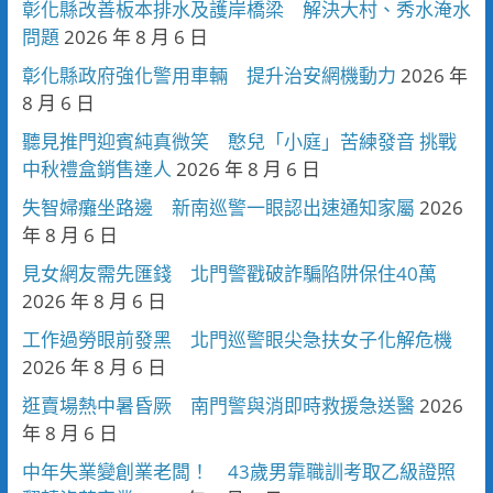
彰化縣改善板本排水及護岸橋梁 解決大村、秀水淹水
問題
2026 年 8 月 6 日
彰化縣政府強化警用車輛 提升治安網機動力
2026 年
8 月 6 日
聽見推門迎賓純真微笑 憨兒「小庭」苦練發音 挑戰
中秋禮盒銷售達人
2026 年 8 月 6 日
失智婦癱坐路邊 新南巡警一眼認出速通知家屬
2026
年 8 月 6 日
見女網友需先匯錢 北門警戳破詐騙陷阱保住40萬
2026 年 8 月 6 日
工作過勞眼前發黑 北門巡警眼尖急扶女子化解危機
2026 年 8 月 6 日
逛賣場熱中暑昏厥 南門警與消即時救援急送醫
2026
年 8 月 6 日
中年失業變創業老闆！ 43歲男靠職訓考取乙級證照