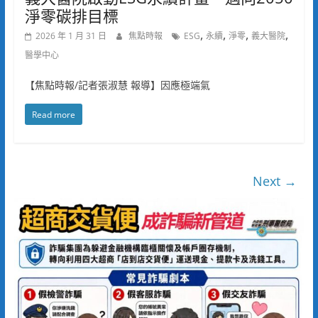
淨零碳排目標
,
,
,
,
2026 年 1 月 31 日
焦點時報
ESG
永續
淨零
義大醫院
醫學中心
【焦點時報/記者張淑慧 報導】因應極端氣
Read more
Next →