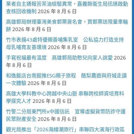
業者自主通報苦茶油檢驗異常，嘉義縣衛生局迅速啟動
查核回收機制
2026 年 8 月 6 日
高雄郵局辦理臺灣美食郵票簽名會，買郵票送限量車輪
餅
2026 年 8 月 6 日
竹市表揚43處特優親善哺集乳室 公私協力打造支持
母乳哺育友善環境
2026 年 8 月 6 日
手寫祝福最有溫度 高雄郵局助憨兒向家人說愛
2026
年 8 月 6 日
和逸飯店台南館推ESG親子旅程 酪梨農遊與府城走讀
一次體驗
2026 年 8 月 6 日
高雄大學科教中心跨越中央山脈 串聯跨校師資培育科
學探究人才
2026 年 8 月 6 日
竹警二分局東門所x中國信託 宣導虛擬貨幣防詐守護
民眾財產安全
2026 年 8 月 6 日
觀光局推出「2026海線潮旅行」串聯四大濱海行政區