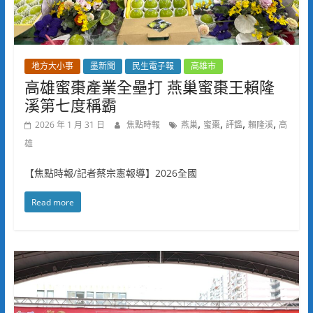
地方大小事
墨新聞
民生電子報
高雄市
高雄蜜棗產業全壘打 燕巢蜜棗王賴隆
溪第七度稱霸
,
,
,
,
2026 年 1 月 31 日
焦點時報
燕巢
蜜棗
評鑑
賴隆溪
高
雄
【焦點時報/記者蔡宗憲報導】2026全國
Read more