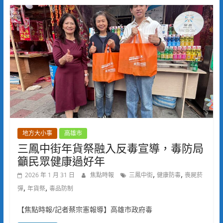
地方大小事
高雄市
三鳳中街年貨祭融入反毒宣導，毒防局
籲民眾健康過好年
,
,
2026 年 1 月 31 日
焦點時報
三鳳中街
健康防毒
喪屍菸
,
,
彈
年貨祭
毒品防制
【焦點時報/記者蔡宗憲報導】高雄市政府毒