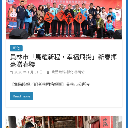
彰化
員林市「馬耀新程・幸福飛揚」新春揮
毫贈春聯
2026 年 1 月 31 日
焦點時報-彰化 林明佑
【焦點時報／記者林明佑報導】員林市公所今
Read more