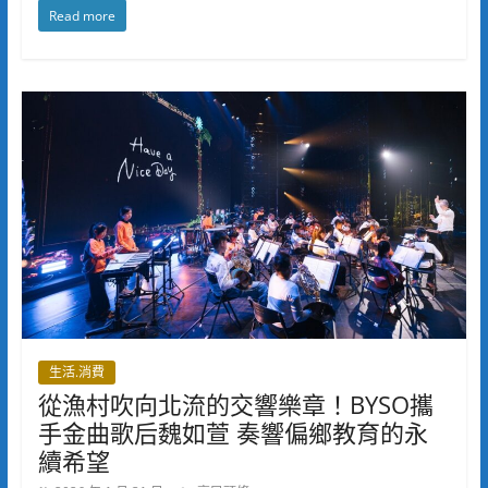
Read more
生活.消費
從漁村吹向北流的交響樂章！BYSO攜
手金曲歌后魏如萱 奏響偏鄉教育的永
續希望