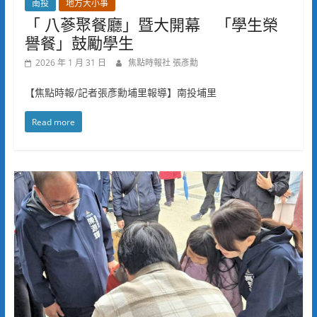
南投
地方大小事
「 八蔘聚餐廳」暨大開幕 「學生榮
譽餐」鼓勵學生
2026 年 1 月 31 日
焦點時報社 張彥勳
【焦點時報/記者張彥勳埔里報導】南投埔里
Read more