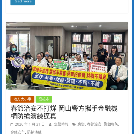
Read more
地方大小事
高雄市
春節治安不打烊 岡山警方攜手金融機
構防搶演練逼真
,
,
,
2026 年 1 月 31 日
焦點時報
應變
春節治安
警銀聯防
,
金融安全
防搶演練