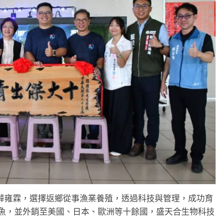
薛雍霖，選擇返鄉從事漁業養殖，透過科技與管理，成功育
丑魚，並外銷至美國、日本、歐洲等十餘國，盛天合生物科技