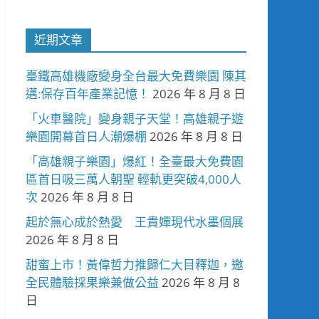
近期文章
臺鐵高雄機廠變身全台最大免費樂園 陳其
邁:保存百年產業記憶！
2026 年 8 月 8 日
「火車醫院」變身親子天堂！高雄親子遊
樂園開幕首日人潮爆棚
2026 年 8 月 8 日
「高雄親子樂園」爆紅！全臺最大免費園
區首日吸三萬人朝聖 輕軌更突破4,000人
次
2026 年 8 月 8 日
起於無心成於熱愛 王貴嬋現代水墨個展
2026 年 8 月 8 日
甜蜜上市！黃偉哲力推歸仁大目釋迦，邀
全民體驗採果樂兼做公益
2026 年 8 月 8
日