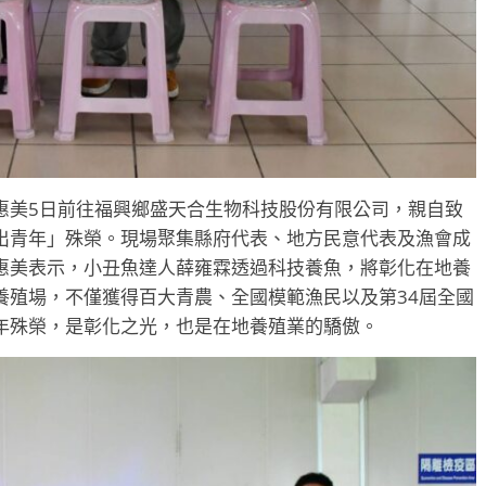
惠美5日前往福興鄉盛天合生物科技股份有限公司，親自致
出青年」殊榮。現場聚集縣府代表、地方民意代表及漁會成
惠美表示，小丑魚達人薛雍霖透過科技養魚，將彰化在地養
養殖場，不僅獲得百大青農、全國模範漁民以及第34屆全國
年殊榮，是彰化之光，也是在地養殖業的驕傲。