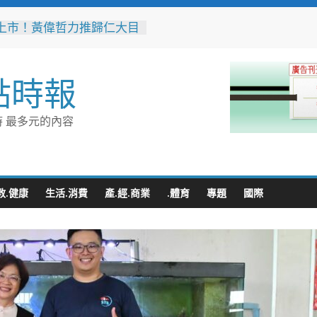
上市！黃偉哲力推歸仁大目
，邀全民體驗採果樂兼做公
高雄機廠變身全台最大免費
點時報
 陳其邁:保存百年產業記
車醫院」變身親子天堂！高
 最多元的內容
子遊樂園開幕首日人潮爆棚
雄親子樂園」爆紅！全臺最
費園區首日吸三萬人朝聖
突破4,000人次
無心成於熱愛 王貴嬋現代
教.健康
生活.消費
產.經.商業
.體育
專題
國際
個展