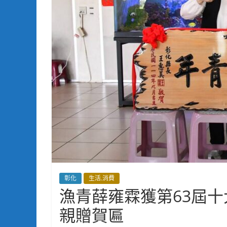
彰化
生活.消費
漁青薛雍霖獲第63屆
親贈賀匾