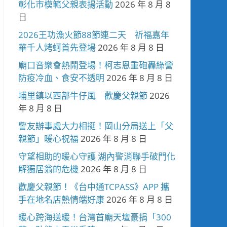
彰化市模範父親表揚活動
2026 年 8 月 8
日
2026王功漁火節88節連二天 祈福嘉年
華千人烤蚵首先登場
2026 年 8 月 8 日
廟口音樂會熱鬧登場！柯志恩重砲轟綠營
防疫冷血、食安不透明
2026 年 8 月 8 日
埔里鎮以西部牛仔風 歡慶父親節
2026
年 8 月 8 日
警友辦事處大力相挺！岡山分局送上「父
親節」暖心祝福
2026 年 8 月 8 日
守望相助的暖心守護 湖內警消聯手破門化
解獨居翁的危機
2026 年 8 月 8 日
歡慶父親節！《台中通TCPASS》APP 攜
手在地名店熱情端好康
2026 年 8 月 8 日
暖心跨海送暖！台灣首廟天壇豪捐「300