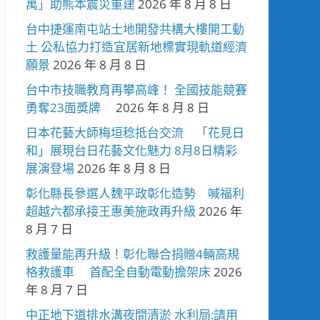
萬」助熊本震災重建
2026 年 8 月 8 日
台中捷運南屯站土地開發共構大樓開工動
土 公私協力打造宜居新地標實現軌道經濟
願景
2026 年 8 月 8 日
台中市技職教育再攀高峰！ 全國技能競賽
勇奪23面獎牌
2026 年 8 月 8 日
日本花藝大師梅垣稔抵台交流 「花見日
和」展現台日花藝文化魅力 8月8日精彩
展演登場
2026 年 8 月 8 日
彰化縣長參選人魏平政彰化造勢 喊福利
超越六都承接王惠美施政再升級
2026 年
8 月 7 日
救護量能再升級！彰化聯合捐贈4輛高規
格救護車 首配全自動電動擔架床
2026
年 8 月 7 日
中正地下道排水溝夜間清淤 水利局:請用