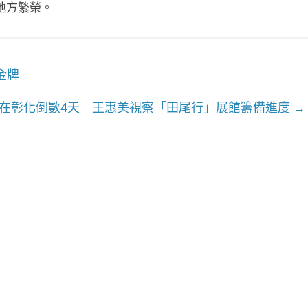
地方繁榮。
金牌
計展在彰化倒數4天 王惠美視察「田尾行」展館籌備進度
→