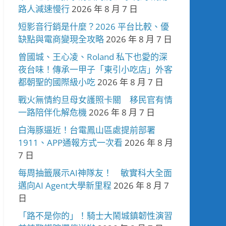
路人減速慢行
2026 年 8 月 7 日
短影音行銷是什麼？2026 平台比較、優
缺點與電商變現全攻略
2026 年 8 月 7 日
曾國城、王心凌、Roland 私下也愛的深
夜台味！傳承一甲子「東引小吃店」外客
都朝聖的國際級小吃
2026 年 8 月 7 日
戰火無情約旦母女護照卡關 移民官有情
一路陪伴化解危機
2026 年 8 月 7 日
白海豚逼近！台電鳳山區處提前部署
1911、APP通報方式一次看
2026 年 8 月
7 日
每周抽籤展示AI神隊友！ 敏實科大全面
邁向AI Agent大學新里程
2026 年 8 月 7
日
「路不是你的」！騎士大鬧城鎮韌性演習