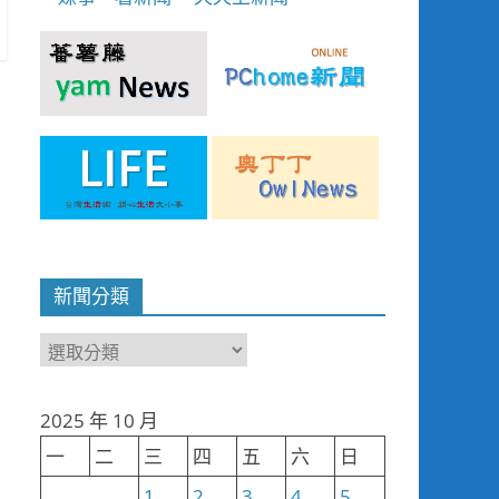
新聞分類
新
聞
分
2025 年 10 月
類
一
二
三
四
五
六
日
1
2
3
4
5