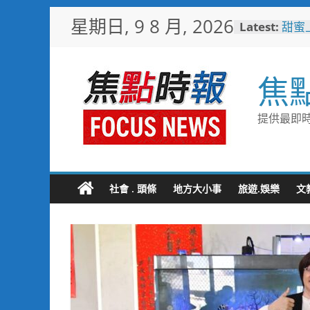
Skip
星期日, 9 8 月, 2026
Latest:
甜蜜
to
釋迦
content
益
臺鐵
焦
樂園
憶！
「火
提供最即時
雄親
「高
大免
輕軌更
起於
社會 . 頭條
地方大小事
旅遊.娛樂
文
水墨