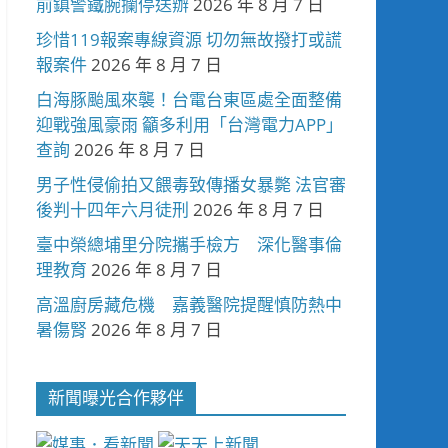
前鎮警鐵腕攔停送辦
2026 年 8 月 7 日
珍惜119報案專線資源 切勿無故撥打或謊
報案件
2026 年 8 月 7 日
白海豚颱風來襲！台電台東區處全面整備
迎戰強風豪雨 籲多利用「台灣電力APP」
查詢
2026 年 8 月 7 日
男子性侵偷拍又餵毒致傳播女暴斃 法官審
後判十四年六月徒刑
2026 年 8 月 7 日
臺中榮總埔里分院攜手檢方 深化醫事倫
理教育
2026 年 8 月 7 日
高溫廚房藏危機 嘉義醫院提醒慎防熱中
暑傷腎
2026 年 8 月 7 日
新聞曝光合作夥伴