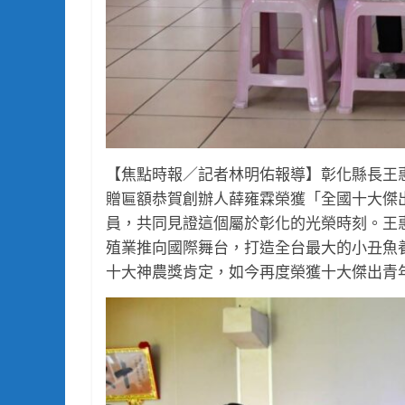
【焦點時報／記者林明佑報導】彰化縣長王
贈匾額恭賀創辦人薛雍霖榮獲「全國十大傑
員，共同見證這個屬於彰化的光榮時刻。王
殖業推向國際舞台，打造全台最大的小丑魚
十大神農獎肯定，如今再度榮獲十大傑出青