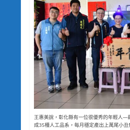
王惠美說，彰化縣有一位很優秀的年輕人—
成35種人工品系，每月穩定產出上萬尾小