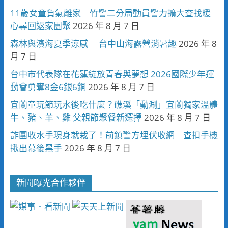
11歲女童負氣離家 竹警二分局動員警力擴大查找暖
心尋回返家團聚
2026 年 8 月 7 日
森林與濱海夏季涼感 台中山海露營消暑趣
2026 年 8
月 7 日
台中市代表隊在花蓮綻放青春與夢想 2026國際少年運
動會勇奪8金6銀6銅
2026 年 8 月 7 日
宜蘭童玩節玩水後吃什麼？礁溪「動涮」宜蘭獨家溫體
牛、豬、羊、雞 父親節聚餐新選擇
2026 年 8 月 7 日
詐團收水手現身就栽了！前鎮警方埋伏收網 查扣手機
揪出幕後黑手
2026 年 8 月 7 日
新聞曝光合作夥伴