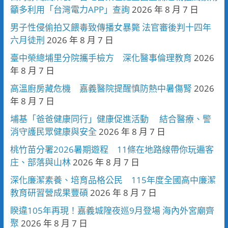
籲多利用「台灣電力APP」查詢
2026 年 8 月 7 日
男子性侵偷拍又餵毒致傳播女暴斃 法官審後判十四年
六月徒刑
2026 年 8 月 7 日
臺中榮總埔里分院攜手檢方 深化醫事倫理教育
2026
年 8 月 7 日
高溫廚房藏危機 嘉義醫院提醒慎防熱中暑傷腎
2026
年 8 月 7 日
埔基「爸爸健康同行」健康促進活動 結合醫療、警
消守護民眾健康與安全
2026 年 8 月 7 日
桃竹苗分署2026暑期遊程 11條在地路線帶你玩遍客
庄、部落與山林
2026 年 8 月 7 日
深化廉潔素養、培育品格公民 115年度全國高中廉潔
教育研習營成果豐碩
2026 年 8 月 7 日
睽違105年再現！嘉義城隍夜巡9月登場 海內外宮廟齊
聚
2026 年 8 月 7 日