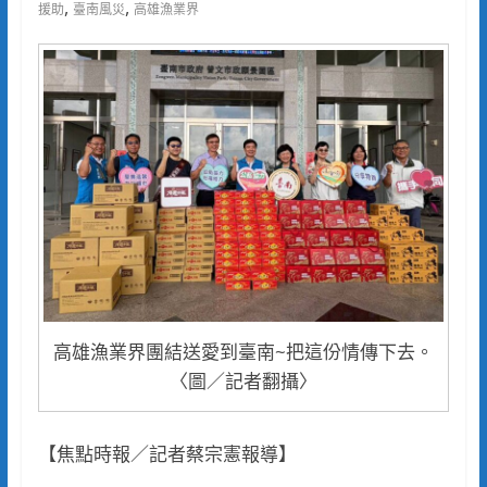
,
,
援助
臺南風災
高雄漁業界
高雄漁業界團結送愛到臺南~把這份情傳下去。
〈圖／記者翻攝〉
【焦點時報／記者蔡宗憲報導】