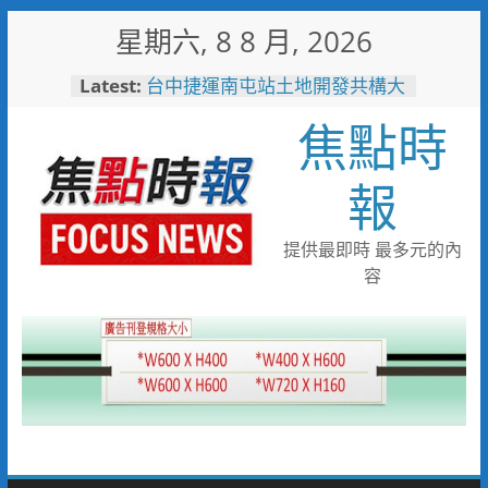
Skip
星期六, 8 8 月, 2026
to
content
Latest:
台中捷運南屯站土地開發共構大
樓開工動土 公私協力打造宜居
焦點時
新地標實現軌道經濟願景
警友辦事處大力相挺！岡山分局
送上「父親節」暖心祝福
報
守望相助的暖心守護 湖內警消
聯手破門化解獨居翁的危機
歡慶父親節！《台中通
提供最即時 最多元的內
TCPASS》APP 攜手在地名店熱
容
情端好康
暖心跨海送暖！台灣首廟天壇豪
捐「300萬」助熊本震災重建