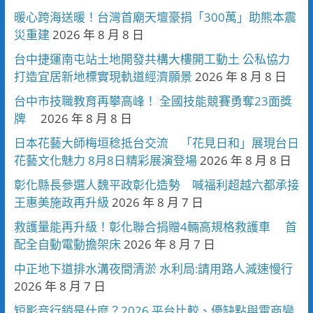
暖心跨海送暖！台灣首廟天壇豪捐「300萬」助熊本震
災重建
2026 年 8 月 8 日
台中捷運南屯站土地開發共構大樓開工動土 公私協力
打造宜居新地標實現軌道經濟願景
2026 年 8 月 8 日
台中市技職教育再攀高峰！ 全國技能競賽勇奪23面獎
牌
2026 年 8 月 8 日
日本花藝大師梅垣稔抵台交流 「花見日和」展現台日
花藝文化魅力 8月8日精彩展演登場
2026 年 8 月 8 日
彰化縣長參選人魏平政彰化造勢 喊福利超越六都承接
王惠美施政再升級
2026 年 8 月 7 日
救護量能再升級！彰化聯合捐贈4輛高規格救護車 首
配全自動電動擔架床
2026 年 8 月 7 日
中正地下道排水溝夜間清淤 水利局:請用路人減速慢行
2026 年 8 月 7 日
短影音行銷是什麼？2026 平台比較、優缺點與電商變