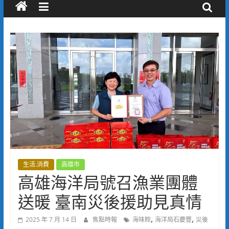
生活.消費
高雄市
高雄海洋局號召漁業團體
送暖 臺南災後援助見真情
,
,
2025 年 7 月 14 日
焦點時報
海味粽
海洋局石慶豐
災後