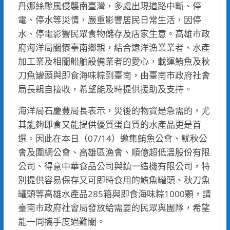
丹娜絲颱風侵襲南臺灣，多處出現道路中斷、停
電、停水等災情，嚴重影響居民日常生活，因停
水、停電影響民眾食物儲存及店家生意。高雄市政
府海洋局關懷臺南鄉親，結合遠洋漁業業者、水產
加工業及相關船舶設備業者的愛心，載運鮪魚及秋
刀魚罐頭與即食海味粽到臺南，由臺南市政府社會
局長親自接收，希望能及時提供援助及支持。
海洋局石慶豐局長表示，災後的物資是急需的，尤
其能夠即食又能提供優質蛋白質的水產品更是首
選。因此在本日（07/14）邀集鮪魚公會、魷秋公
會及圍網公會、高雄區漁會、順億超低溫股份有限
公司、得意中華食品公司與鎮一造機有限公司，特
別提供容易保存又可即時食用的鮪魚罐頭、秋刀魚
罐頭等高雄水產品285箱與即食海味粽1000顆，請
臺南市政府社會局發放給需要的民眾與團隊，希望
能一同攜手度過難關。