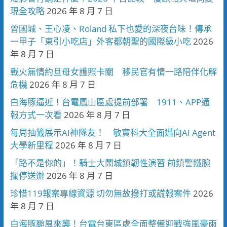
現全攻略
2026 年 8 月 7 日
曾國城、王心凌、Roland 私下也愛的深夜台味！傳承
一甲子「東引小吃店」外客都朝聖的國際級小吃
2026
年 8 月 7 日
戰火無情約旦母女護照卡關 移民官有情一路陪伴化解
危機
2026 年 8 月 7 日
白海豚逼近！台電鳳山區處提前部署 1911、APP通
報方式一次看
2026 年 8 月 7 日
每周抽籤展示AI神隊友！ 敏實科大全面邁向AI Agent
大學新里程
2026 年 8 月 7 日
「路不是你的」！騎士大鬧城鎮韌性演習 前鎮警鐵腕
攔停送辦
2026 年 8 月 7 日
珍惜119報案專線資源 切勿無故撥打或謊報案件
2026
年 8 月 7 日
白海豚颱風來襲！台電台東區處全面整備迎戰強風豪雨