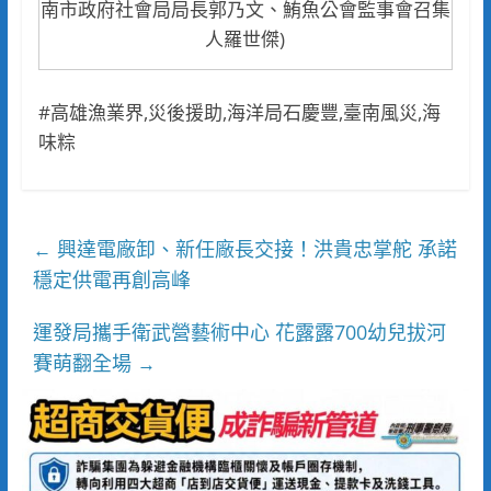
南市政府社會局局長郭乃文、鮪魚公會監事會召集
人羅世傑)
#高雄漁業界,災後援助,海洋局石慶豐,臺南風災,海
味粽
興達電廠卸、新任廠長交接！洪貴忠掌舵 承諾
←
穩定供電再創高峰
運發局攜手衛武營藝術中心 花露露700幼兒拔河
賽萌翻全場
→