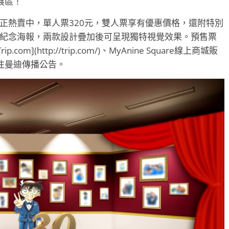
展區！
現正熱賣中，單人票320元，雙人票享有優惠價格，還附特別
明紀念海報，兩款設計疊加後可呈現獨特視覺效果。預售票
com](http://trip.com/)、MyAnine Square線上商城販
注曼迪傳播公告。