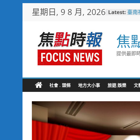
Skip
星期日, 9 8 月, 2026
Latest:
臺南
to
社區
content
搭台
鵬灣
焦
高雄
念 
筆打
提供最即時
49
工讀
彰化
社會 . 頭條
地方大小事
旅遊.娛樂
文