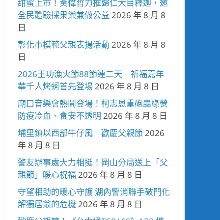
甜蜜上市！黃偉哲力推歸仁大目釋迦，邀
全民體驗採果樂兼做公益
2026 年 8 月 8
日
彰化市模範父親表揚活動
2026 年 8 月 8
日
2026王功漁火節88節連二天 祈福嘉年
華千人烤蚵首先登場
2026 年 8 月 8 日
廟口音樂會熱鬧登場！柯志恩重砲轟綠營
防疫冷血、食安不透明
2026 年 8 月 8 日
埔里鎮以西部牛仔風 歡慶父親節
2026
年 8 月 8 日
警友辦事處大力相挺！岡山分局送上「父
親節」暖心祝福
2026 年 8 月 8 日
守望相助的暖心守護 湖內警消聯手破門化
解獨居翁的危機
2026 年 8 月 8 日