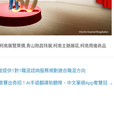
探柯南展覽票價,青山剛昌特展,柯南主題展區,柯南周邊商品
提供1對1職涯諮詢服務規劃適合職涯方向
意賽出奇招！AI手語翻譯助聽障、中文筆順App奪雙冠
→