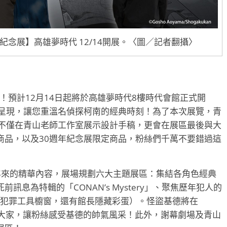
紀念展】高雄夢時代 12/14開展。〈圖／記者翻攝〉
！預計12月14日起將於高雄夢時代8樓時代會館正式開
題呈現，讓您重溫名偵探柯南的經典時刻！為了本次展覽，青
，不僅在青山老師工作室展示設計手稿，更會在展區最後與大
商品，以及30週年紀念展限定商品，粉絲們千萬不要錯過這
0年來的精華內容，展場規劃六大主題展區：集結各角色經典
死前訊息為特輯的「CONAN’s Mystery」、聚焦歷年犯人的
合牆、犯罪工具櫥窗，還有館長隱藏彩蛋）。怪盜基德將在
效迎接大家，讓粉絲感受基德的帥氣風采！此外，謝幕劇場及青山