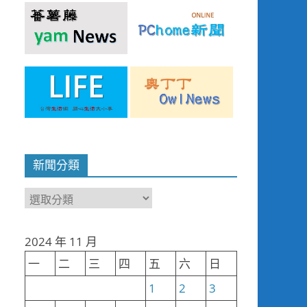
新聞分類
新
聞
分
2024 年 11 月
類
一
二
三
四
五
六
日
1
2
3