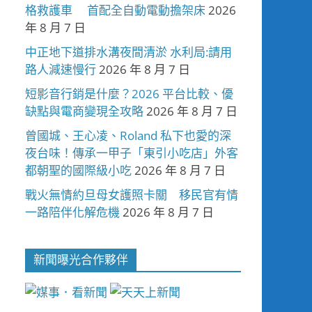
格救護車 首配全自動電動擔架床
2026
年 8 月 7 日
中正地下道排水溝夜間清淤 水利局:請用
路人減速慢行
2026 年 8 月 7 日
短影音行銷是什麼？2026 平台比較、優
缺點與電商變現全攻略
2026 年 8 月 7 日
曾國城、王心凌、Roland 私下也愛的深
夜台味！傳承一甲子「東引小吃店」外客
都朝聖的國際級小吃
2026 年 8 月 7 日
戰火無情約旦母女護照卡關 移民官有情
一路陪伴化解危機
2026 年 8 月 7 日
新聞曝光合作夥伴