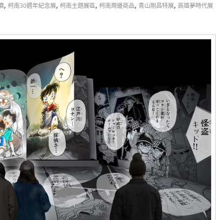
,
,
,
,
,
價
柯南30週年紀念展
柯南主題展區
柯南周邊商品
青山剛昌特展
高雄夢時代展