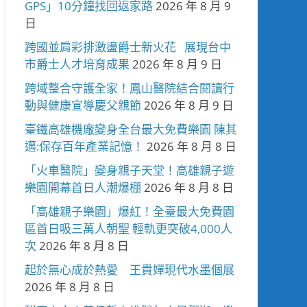
GPS」10分鐘找回返家路
2026 年 8 月 9
日
跨國並肩彩排激盪爵士新火花 展現台中
市爵士人才培育成果
2026 年 8 月 9 日
跨域整合守護全家！鳳山醫院結合閱讀行
動與健康宣導慶父親節
2026 年 8 月 9 日
臺鐵高雄機廠變身全台最大免費樂園 陳其
邁:保存百年產業記憶！
2026 年 8 月 8 日
「火車醫院」變身親子天堂！高雄親子遊
樂園開幕首日人潮爆棚
2026 年 8 月 8 日
「高雄親子樂園」爆紅！全臺最大免費園
區首日吸三萬人朝聖 輕軌更突破4,000人
次
2026 年 8 月 8 日
起於無心成於熱愛 王貴嬋現代水墨個展
2026 年 8 月 8 日