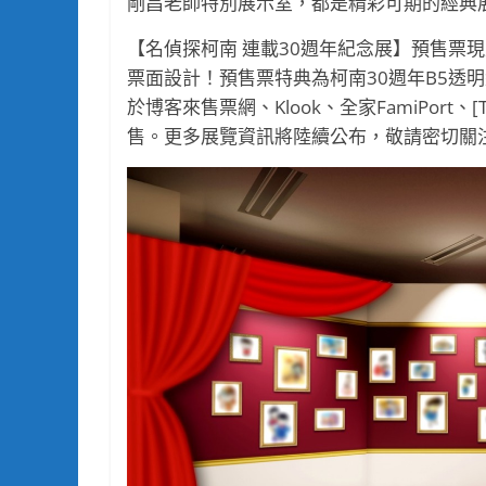
剛昌老師特別展示室，都是精彩可期的經典
【名偵探柯南 連載30週年紀念展】預售票
票面設計！預售票特典為柯南30週年B5透
於博客來售票網、Klook、全家FamiPort、[Trip.
售。更多展覽資訊將陸續公布，敬請密切關