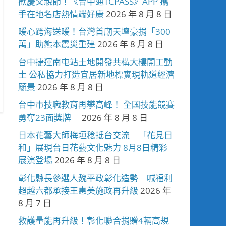
歡慶父親節！《台中通TCPASS》APP 攜
手在地名店熱情端好康
2026 年 8 月 8 日
暖心跨海送暖！台灣首廟天壇豪捐「300
萬」助熊本震災重建
2026 年 8 月 8 日
台中捷運南屯站土地開發共構大樓開工動
土 公私協力打造宜居新地標實現軌道經濟
願景
2026 年 8 月 8 日
台中市技職教育再攀高峰！ 全國技能競賽
勇奪23面獎牌
2026 年 8 月 8 日
日本花藝大師梅垣稔抵台交流 「花見日
和」展現台日花藝文化魅力 8月8日精彩
展演登場
2026 年 8 月 8 日
彰化縣長參選人魏平政彰化造勢 喊福利
超越六都承接王惠美施政再升級
2026 年
8 月 7 日
救護量能再升級！彰化聯合捐贈4輛高規