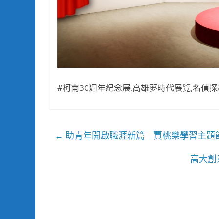
#柯南30週年紀念展,高雄夢時代展覽,名偵
助青年開啟職涯新篇 賈桃樂學習主題館
←
高大創