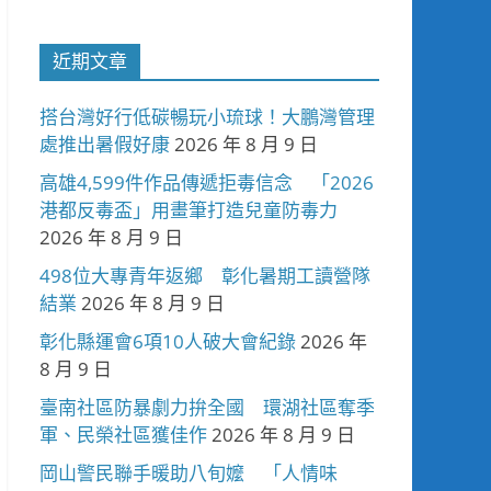
近期文章
搭台灣好行低碳暢玩小琉球！大鵬灣管理
處推出暑假好康
2026 年 8 月 9 日
高雄4,599件作品傳遞拒毒信念 「2026
港都反毒盃」用畫筆打造兒童防毒力
2026 年 8 月 9 日
498位大專青年返鄉 彰化暑期工讀營隊
結業
2026 年 8 月 9 日
彰化縣運會6項10人破大會紀錄
2026 年
8 月 9 日
臺南社區防暴劇力拚全國 環湖社區奪季
軍、民榮社區獲佳作
2026 年 8 月 9 日
岡山警民聯手暖助八旬嬤 「人情味