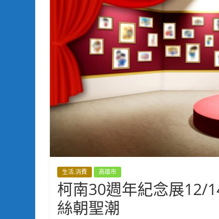
生活.消費
高雄市
柯南30週年紀念展12/
絲朝聖潮