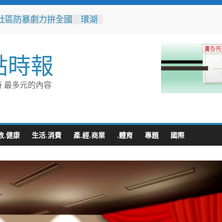
社區防暴劇力拚全國 環湖
奪季軍、民榮社區獲佳作
灣好行低碳暢玩小琉球！大
管理處推出暑假好康
點時報
4,599件作品傳遞拒毒信
「2026港都反毒盃」用畫
造兒童防毒力
 最多元的內容
8位大專青年返鄉 彰化暑期
營隊結業
縣運會6項10人破大會紀錄
教.健康
生活.消費
產.經.商業
.體育
專題
國際