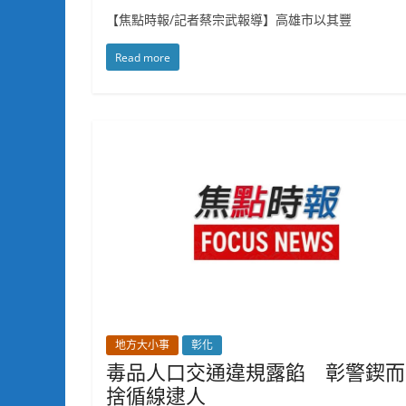
【焦點時報/記者蔡宗武報導】高雄市以其豐
Read more
地方大小事
彰化
毒品人口交通違規露餡 彰警鍥而
捨循線逮人