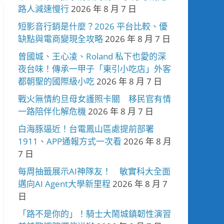
路人減速慢行
2026 年 8 月 7 日
短影音行銷是什麼？2026 平台比較、優
缺點與電商變現全攻略
2026 年 8 月 7 日
曾國城、王心凌、Roland 私下也愛的深
夜台味！傳承一甲子「東引小吃店」外客
都朝聖的國際級小吃
2026 年 8 月 7 日
戰火無情約旦母女護照卡關 移民官有情
一路陪伴化解危機
2026 年 8 月 7 日
白海豚逼近！台電鳳山區處提前部署
1911、APP通報方式一次看
2026 年 8 月
7 日
每周抽籤展示AI神隊友！ 敏實科大全面
邁向AI Agent大學新里程
2026 年 8 月 7
日
「路不是你的」！騎士大鬧城鎮韌性演習