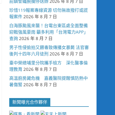
前鎮警鐵腕攔停送辦
2026 年 8 月 7 日
珍惜119報案專線資源 切勿無故撥打或謊
報案件
2026 年 8 月 7 日
白海豚颱風來襲！台電台東區處全面整備
迎戰強風豪雨 籲多利用「台灣電力APP」
查詢
2026 年 8 月 7 日
男子性侵偷拍又餵毒致傳播女暴斃 法官審
後判十四年六月徒刑
2026 年 8 月 7 日
臺中榮總埔里分院攜手檢方 深化醫事倫
理教育
2026 年 8 月 7 日
高溫廚房藏危機 嘉義醫院提醒慎防熱中
暑傷腎
2026 年 8 月 7 日
新聞曝光合作夥伴