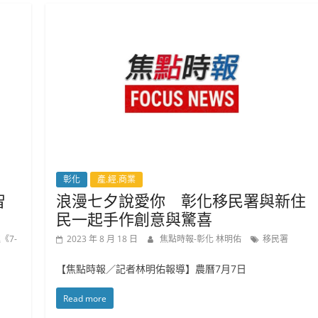
彰化
產.經.商業
智
浪漫七夕說愛你 彰化移民署與新住
民一起手作創意與驚喜
《7-
2023 年 8 月 18 日
焦點時報-彰化 林明佑
移民署
【焦點時報／記者林明佑報導】農曆7月7日
Read more