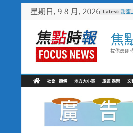
Skip
星期日, 9 8 月, 2026
Latest:
甜蜜
to
釋迦
content
益
臺鐵
焦
樂園
憶！
「火
提供最即時
雄親
「高
大免
輕軌更
起於
社會 . 頭條
地方大小事
旅遊.娛樂
文
水墨