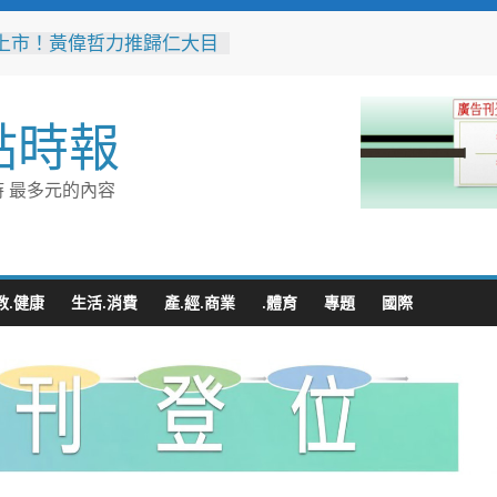
上市！黃偉哲力推歸仁大目
，邀全民體驗採果樂兼做公
高雄機廠變身全台最大免費
點時報
 陳其邁:保存百年產業記
車醫院」變身親子天堂！高
 最多元的內容
子遊樂園開幕首日人潮爆棚
雄親子樂園」爆紅！全臺最
費園區首日吸三萬人朝聖
突破4,000人次
無心成於熱愛 王貴嬋現代
教.健康
生活.消費
產.經.商業
.體育
專題
國際
個展