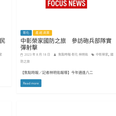
彰化
產.經.商業
民
中彰榮家國防之旅 參訪砲兵部隊實
彈射擊
,
家
2023 年 8 月 18 日
焦點時報-彰化 林明佑
中彰榮家
國
防之旅
【焦點時報／記者林明佑報導】今年適逢八二
Read more