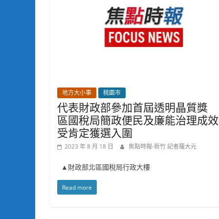
地方大小事
桃園市
代表財政部參加首屆透明晶質獎 
區國稅局簡政便民及廉能治理成效
受肯定獲選入圍
2023 年 8 月 18 日
焦點時報-新竹 記者羅大元
▲財政部北區國稅局行政大樓
Read more