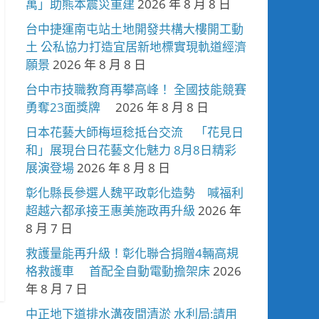
萬」助熊本震災重建
2026 年 8 月 8 日
台中捷運南屯站土地開發共構大樓開工動
土 公私協力打造宜居新地標實現軌道經濟
願景
2026 年 8 月 8 日
台中市技職教育再攀高峰！ 全國技能競賽
勇奪23面獎牌
2026 年 8 月 8 日
日本花藝大師梅垣稔抵台交流 「花見日
和」展現台日花藝文化魅力 8月8日精彩
展演登場
2026 年 8 月 8 日
彰化縣長參選人魏平政彰化造勢 喊福利
超越六都承接王惠美施政再升級
2026 年
8 月 7 日
救護量能再升級！彰化聯合捐贈4輛高規
格救護車 首配全自動電動擔架床
2026
年 8 月 7 日
中正地下道排水溝夜間清淤 水利局:請用