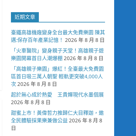
近期文章
臺鐵高雄機廠變身全台最大免費樂園 陳其
邁:保存百年產業記憶！
2026 年 8 月 8 日
「火車醫院」變身親子天堂！高雄親子遊
樂園開幕首日人潮爆棚
2026 年 8 月 8 日
「高雄親子樂園」爆紅！全臺最大免費園
區首日吸三萬人朝聖 輕軌更突破4,000人
次
2026 年 8 月 8 日
起於無心成於熱愛 王貴嬋現代水墨個展
2026 年 8 月 8 日
甜蜜上市！黃偉哲力推歸仁大目釋迦，邀
全民體驗採果樂兼做公益
2026 年 8 月 8
日