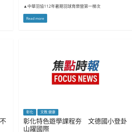
▲中華羽協112年暑期羽球育樂營第一梯次
Read more
彰化
文教.健康
不
彰化特色遊學課程夯 文德國小登卦
山躍國際