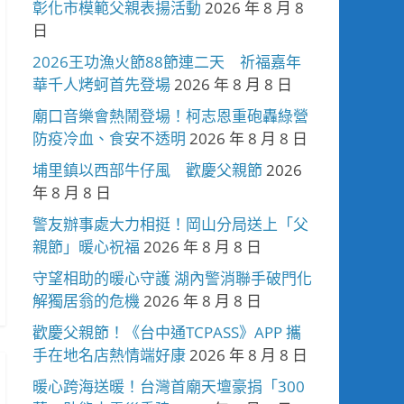
彰化市模範父親表揚活動
2026 年 8 月 8
日
2026王功漁火節88節連二天 祈福嘉年
華千人烤蚵首先登場
2026 年 8 月 8 日
廟口音樂會熱鬧登場！柯志恩重砲轟綠營
防疫冷血、食安不透明
2026 年 8 月 8 日
埔里鎮以西部牛仔風 歡慶父親節
2026
年 8 月 8 日
警友辦事處大力相挺！岡山分局送上「父
親節」暖心祝福
2026 年 8 月 8 日
守望相助的暖心守護 湖內警消聯手破門化
解獨居翁的危機
2026 年 8 月 8 日
歡慶父親節！《台中通TCPASS》APP 攜
手在地名店熱情端好康
2026 年 8 月 8 日
暖心跨海送暖！台灣首廟天壇豪捐「300