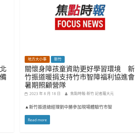
地方大小事
新竹
北
關懷身障孩童資助更好學習環境 新
備
竹振道暖捐支持竹市智障福利協進會
暑期照顧營隊
2023 年 8 月 18 日
焦點時報-新竹 記者羅大元
▲新竹振道總經理劉中勝參加現場體驗竹市智
Read more