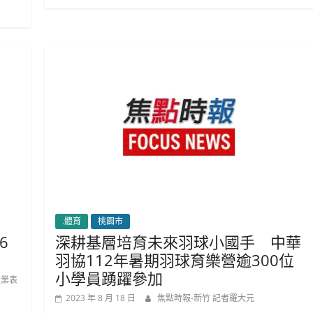
.體育
桃園市
6
深耕基層培育未來羽球小國手 中華
羽協112年暑期羽球育樂營逾300位
小學員踴躍參加
產業表
2023 年 8 月 18 日
焦點時報-新竹 記者羅大元