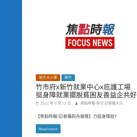
地方大小事
新竹
竹市府x新竹就業中心x庇護工場
挺身障就業擺脫貧困友善益企共好
2022 年 6 月 12 日
焦點時報-新竹 記者羅大元
【焦點時報/記者羅蔚舟報導】力挺身障就Y
Read more