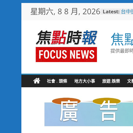
Skip
星期六, 8 8 月, 2026
Latest:
台中
to
樓開
content
新地
警友
焦
送上
守望
聯手
提供最即時
歡慶
TCP
情端
暖心
捐「
社會 . 頭條
地方大小事
旅遊.娛樂
文