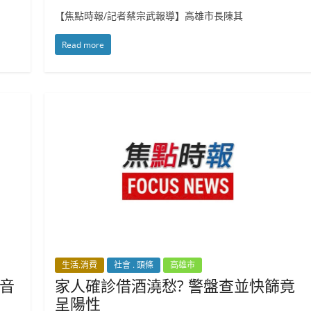
【焦點時報/記者蔡宗武報導】高雄市長陳其
Read more
生活.消費
社會 . 頭條
高雄市
音
家人確診借酒澆愁? 警盤查並快篩竟
呈陽性