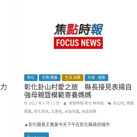
彰化
文教.健康
生活.消費
社會 . 頭條
 力
彰化卦山村愛之旅 縣長接見表揚自
強母親暨模範寄養媽媽
,
2022 年 6 月 12 日
焦點時報-彰化 林明佑
卦山村
寄養
,
,
,
,
媽媽
彰化家扶
王惠美
自強兒童
自強母親
▲彰化縣長王惠美今天下午在彰化縣政府城市