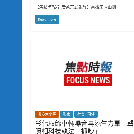
【焦點時報/記者蔡宗武報導】高雄東照山關
Read more
地方大小事
彰化
社會 . 頭條
彰化取締車輛噪音再添生力軍 聲
照相科技執法「抓吵」