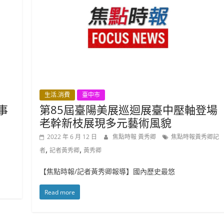
生活.消費
臺中市
事
第85屆臺陽美展巡迴展臺中壓軸登場
老幹新枝展現多元藝術風貌
2022 年 6 月 12 日
焦點時報 黃秀卿
焦點時報黃秀卿記
,
,
者
記者黃秀卿
黃秀卿
【焦點時報/記者黃秀卿報導】國內歷史最悠
Read more