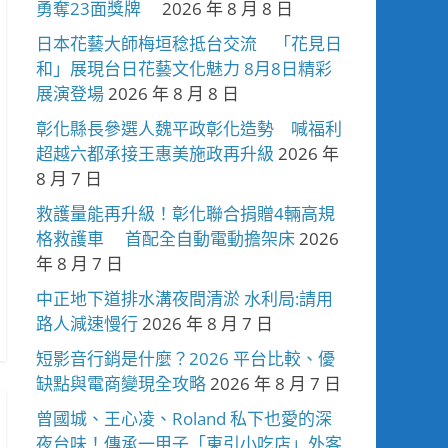
勇奪23面獎牌
2026 年 8 月 8 日
日本花藝大師梅垣稔抵台交流 「花見日
和」展現台日花藝文化魅力 8月8日精彩
展演登場
2026 年 8 月 8 日
彰化縣長參選人魏平政彰化造勢 喊福利
超越六都承接王惠美施政再升級
2026 年
8 月 7 日
救護量能再升級！彰化聯合捐贈4輛高規
格救護車 首配全自動電動擔架床
2026
年 8 月 7 日
中正地下道排水溝夜間清淤 水利局:請用
路人減速慢行
2026 年 8 月 7 日
短影音行銷是什麼？2026 平台比較、優
缺點與電商變現全攻略
2026 年 8 月 7 日
曾國城、王心凌、Roland 私下也愛的深
夜台味！傳承一甲子「東引小吃店」外客