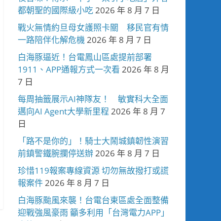
都朝聖的國際級小吃
2026 年 8 月 7 日
戰火無情約旦母女護照卡關 移民官有情
一路陪伴化解危機
2026 年 8 月 7 日
白海豚逼近！台電鳳山區處提前部署
1911、APP通報方式一次看
2026 年 8 月
7 日
每周抽籤展示AI神隊友！ 敏實科大全面
邁向AI Agent大學新里程
2026 年 8 月 7
日
「路不是你的」！騎士大鬧城鎮韌性演習
前鎮警鐵腕攔停送辦
2026 年 8 月 7 日
珍惜119報案專線資源 切勿無故撥打或謊
報案件
2026 年 8 月 7 日
白海豚颱風來襲！台電台東區處全面整備
迎戰強風豪雨 籲多利用「台灣電力APP」