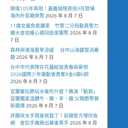
睽違105年再現！嘉義城隍夜巡9月登場
海內外宮廟齊聚
2026 年 8 月 7 日
11歲女童負氣離家 竹警二分局動員警力
擴大查找暖心尋回返家團聚
2026 年 8 月
7 日
森林與濱海夏季涼感 台中山海露營消暑
趣
2026 年 8 月 7 日
台中市代表隊在花蓮綻放青春與夢想
2026國際少年運動會勇奪8金6銀6銅
2026 年 8 月 7 日
宜蘭童玩節玩水後吃什麼？礁溪「動涮」
宜蘭獨家溫體牛、豬、羊、雞 父親節聚餐
新選擇
2026 年 8 月 7 日
詐團收水手現身就栽了！前鎮警方埋伏收
網 查扣手機揪出幕後黑手
2026 年 8 月