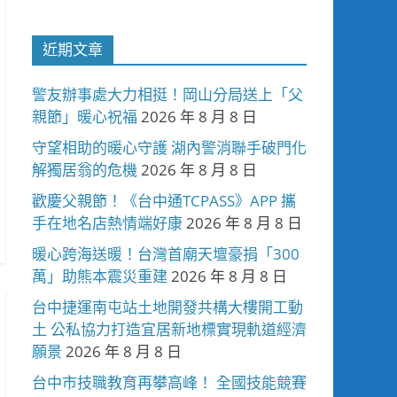
近期文章
警友辦事處大力相挺！岡山分局送上「父
親節」暖心祝福
2026 年 8 月 8 日
守望相助的暖心守護 湖內警消聯手破門化
解獨居翁的危機
2026 年 8 月 8 日
歡慶父親節！《台中通TCPASS》APP 攜
手在地名店熱情端好康
2026 年 8 月 8 日
暖心跨海送暖！台灣首廟天壇豪捐「300
萬」助熊本震災重建
2026 年 8 月 8 日
台中捷運南屯站土地開發共構大樓開工動
土 公私協力打造宜居新地標實現軌道經濟
願景
2026 年 8 月 8 日
台中市技職教育再攀高峰！ 全國技能競賽