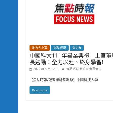
地方大小事
文教.健康
臺北市
中國科大111年畢業典禮 上官董
長勉勵：全力以赴、終身學習!
2022 年 6 月 12 日
焦點時報-新竹 記者羅大元
【焦點時報/記者羅蔚舟報導】中國科技大學
Read more