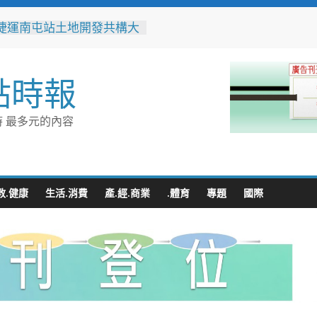
捷運南屯站土地開發共構大
工動土 公私協力打造宜居
標實現軌道經濟願景
辦事處大力相挺！岡山分局
點時報
「父親節」暖心祝福
相助的暖心守護 湖內警消
破門化解獨居翁的危機
 最多元的內容
父親節！《台中通
ASS》APP 攜手在地名店熱
好康
跨海送暖！台灣首廟天壇豪
300萬」助熊本震災重建
教.健康
生活.消費
產.經.商業
.體育
專題
國際