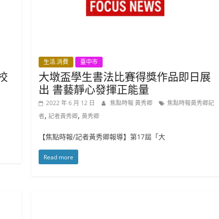
生活.消費
臺中市
校
大墩盃學生書法比賽得獎作品即日展
出 書藝靜心發揮正能量
2022 年 6 月 12 日
焦點時報 黃秀卿
焦點時報黃秀卿記
,
,
者
記者黃秀卿
黃秀卿
【焦點時報/記者黃秀卿報導】第17屆「大
Read more