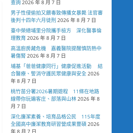
查詢
2026 年 8 月 7 日
男子性侵偷拍又餵毒致傳播女暴斃 法官審
後判十四年六月徒刑
2026 年 8 月 7 日
臺中榮總埔里分院攜手檢方 深化醫事倫
理教育
2026 年 8 月 7 日
高溫廚房藏危機 嘉義醫院提醒慎防熱中
暑傷腎
2026 年 8 月 7 日
埔基「爸爸健康同行」健康促進活動 結
合醫療、警消守護民眾健康與安全
2026
年 8 月 7 日
桃竹苗分署2026暑期遊程 11條在地路
線帶你玩遍客庄、部落與山林
2026 年 8
月 7 日
深化廉潔素養、培育品格公民 115年度
全國高中廉潔教育研習營成果豐碩
2026
年 8 月 7 日