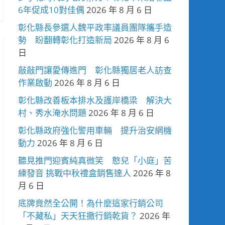
6年促成10對佳偶
2026 年 8 月 6 日
彰化縣長參選人魏平政率議員團隊攜手造
勢 盼翻轉彰化打造新局
2026 年 8 月 6
日
敲敲門讓愛傳進門 彰化縣獨居老人訪查
作業啟動
2026 年 8 月 6 日
彰化縣改善板本排水及護岸橋梁 解決大
村、秀水淹水問題
2026 年 8 月 6 日
彰化縣政府強化警用車輛 提升治安網機
動力
2026 年 8 月 6 日
聽見推門迎賓純真微笑 憨兒「小庭」苦
練發音 挑戰中秋禮盒銷售達人
2026 年 8
月 6 日
底牌竟然全公開！為什麼這家行銷公司
「不藏私」天天狂撒行銷乾貨？
2026 年