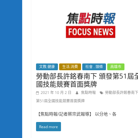
文教.健康
生活.消費
社會 . 頭條
高雄市
勞動部長許銘春南下 頒發第51屆
國技能競賽首面獎牌
2021 年 10 月 2 日
焦點時報
勞動部長許銘春南下
第51屆全國技能競賽首面獎牌
【焦點時報/記者蔡宗武報導】 以分地、各
Read more