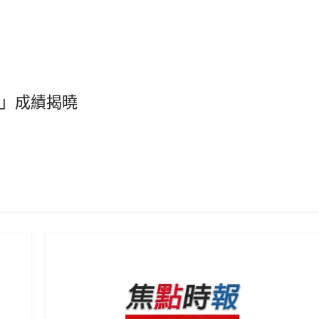
」成績揭曉