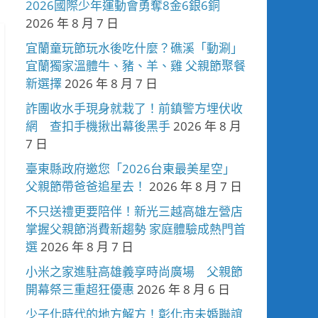
2026國際少年運動會勇奪8金6銀6銅
2026 年 8 月 7 日
宜蘭童玩節玩水後吃什麼？礁溪「動涮」
宜蘭獨家溫體牛、豬、羊、雞 父親節聚餐
新選擇
2026 年 8 月 7 日
詐團收水手現身就栽了！前鎮警方埋伏收
網 查扣手機揪出幕後黑手
2026 年 8 月
7 日
臺東縣政府邀您「2026台東最美星空」
父親節帶爸爸追星去！
2026 年 8 月 7 日
不只送禮更要陪伴！新光三越高雄左營店
掌握父親節消費新趨勢 家庭體驗成熱門首
選
2026 年 8 月 7 日
小米之家進駐高雄義享時尚廣場 父親節
開幕祭三重超狂優惠
2026 年 8 月 6 日
少子化時代的地方解方！彰化市未婚聯誼