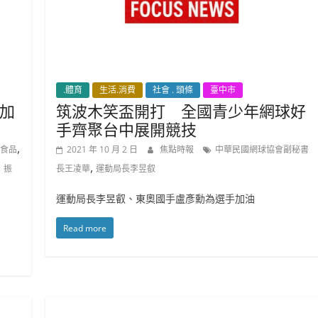
.體育
生活.消費
社會 . 頭條
臺中市
加
筑波木笑盃開打 全國青少年網球好
手齊聚台中展開競技
,
食品
2021 年 10 月 2 日
焦點時報
中華民國網球協會副秘書
,
,
振
長王凌華
運動局長李昱叡
運動局長李昱叡、東奧國手盧彥勳為選手加油
Read more