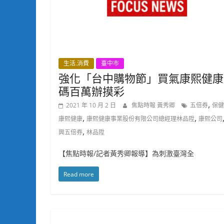
生活.消費
臺中市
強化「台中購物節」買氣康熙健康
碼百萬辦摸彩
,
2021 年 10 月 2 日
焦點時報 黃秀卿
五倍券
保健
,
,
康熙健康
康熙健康事業股份有限公司總經理林品陞
康熙公司
,
興五倍券
林品陞
【焦點時報/記者黃秀卿報導】為刺激臺灣全
Read more