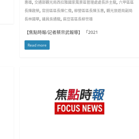
,
,
惠雄
交通部觀光局西拉雅國家風景區管理處處長許主龍
六甲區區
,
,
,
長陳啟榮
官田區區長陳仁偉
柳營區區長陳玉惠
觀光旅遊局副局
,
,
長林國華
議員吳通龍
麻豆區區長柳世雄
【焦點時報/記者蔡宗武報導】 「2021
Read more