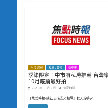
生活.消費
社會 . 頭條
臺中市
季節限定！中市府私房推薦 台灣
10月底前最好拍
2021 年 10 月 2 日
焦點時報
【焦點時報/總社長孫崇文報導】秋天腳步來