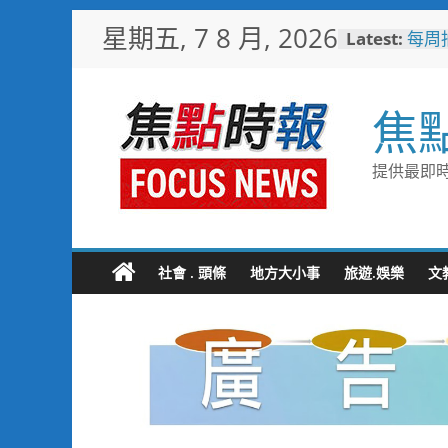
Skip
星期五, 7 8 月, 2026
Latest:
每周
to
科大全
content
程
短影
焦
比較
曾國城
也愛
提供最即時
「東
際級
戰火
民官
白海
社會 . 頭條
地方大小事
旅遊.娛樂
文
部署
次看