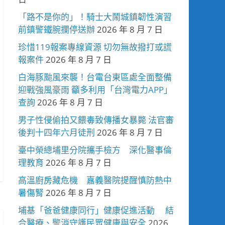
「路不是你的」！騎士大鬧城鎮韌性演習
前鎮警鐵腕攔停送辦
2026 年 8 月 7 日
珍惜119報案專線資源 切勿無故撥打或謊
報案件
2026 年 8 月 7 日
白海豚颱風來襲！台電台東區處全面整備
迎戰強風豪雨 籲多利用「台灣電力APP」
查詢
2026 年 8 月 7 日
男子性侵偷拍又餵毒致傳播女暴斃 法官審
後判十四年六月徒刑
2026 年 8 月 7 日
臺中榮總埔里分院攜手檢方 深化醫事倫
理教育
2026 年 8 月 7 日
高溫廚房藏危機 嘉義醫院提醒慎防熱中
暑傷腎
2026 年 8 月 7 日
埔基「爸爸健康同行」健康促進活動 結
合醫療、警消守護民眾健康與安全
2026