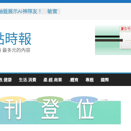
抽籤展示AI神隊友！ 敏實
面邁向AI Agent大學新里
音行銷是什麼？2026 平台
點時報
、優缺點與電商變現全攻略
、王心凌、Roland 私下
的深夜台味！傳承一甲子
 最多元的內容
引小吃店」外客都朝聖的國
小吃
無情約旦母女護照卡關 移
有情一路陪伴化解危機
豚逼近！台電鳳山區處提前
教.健康
生活.消費
產.經.商業
.體育
專題
國際
 1911、APP通報方式一