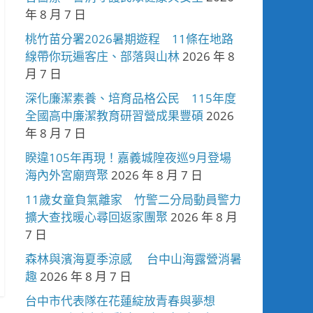
年 8 月 7 日
桃竹苗分署2026暑期遊程 11條在地路
線帶你玩遍客庄、部落與山林
2026 年 8
月 7 日
深化廉潔素養、培育品格公民 115年度
全國高中廉潔教育研習營成果豐碩
2026
年 8 月 7 日
睽違105年再現！嘉義城隍夜巡9月登場
海內外宮廟齊聚
2026 年 8 月 7 日
11歲女童負氣離家 竹警二分局動員警力
擴大查找暖心尋回返家團聚
2026 年 8 月
7 日
森林與濱海夏季涼感 台中山海露營消暑
趣
2026 年 8 月 7 日
台中市代表隊在花蓮綻放青春與夢想