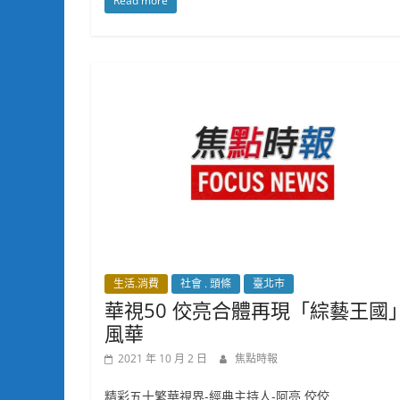
Read more
生活.消費
社會 . 頭條
臺北市
華視50 佼亮合體再現「綜藝王國
風華
2021 年 10 月 2 日
焦點時報
精彩五十繁華視界-經典主持人-阿亮 佼佼