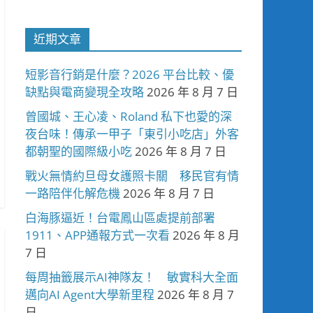
近期文章
短影音行銷是什麼？2026 平台比較、優
缺點與電商變現全攻略
2026 年 8 月 7 日
曾國城、王心凌、Roland 私下也愛的深
夜台味！傳承一甲子「東引小吃店」外客
都朝聖的國際級小吃
2026 年 8 月 7 日
戰火無情約旦母女護照卡關 移民官有情
一路陪伴化解危機
2026 年 8 月 7 日
白海豚逼近！台電鳳山區處提前部署
1911、APP通報方式一次看
2026 年 8 月
7 日
每周抽籤展示AI神隊友！ 敏實科大全面
邁向AI Agent大學新里程
2026 年 8 月 7
日