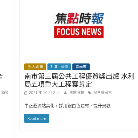
生活.消費
社會 . 頭條
臺南市
全
南市第三屆公共工程優質獎出爐 水利
局五項重大工程獲肯定
 頒發
2021 年 10 月 2 日
焦點時報
記者蔡宗憲
中正截流站美化，採用銀白色建材，提升景觀
Read more