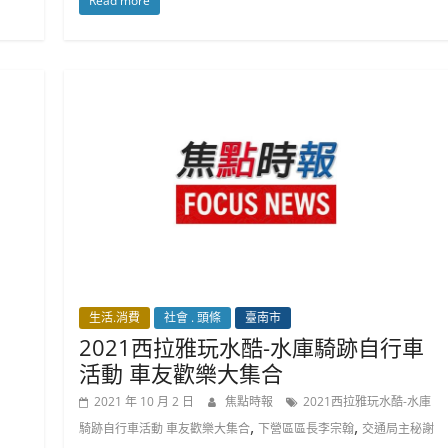
Read more
生活.消費
社會 . 頭條
臺南市
」
2021西拉雅玩水酷-水庫騎跡自行車
活動 車友歡樂大集合
2021 年 10 月 2 日
焦點時報
2021西拉雅玩水酷-水庫
,
,
騎跡自行車活動 車友歡樂大集合
下營區區長李宗翰
交通局主秘謝