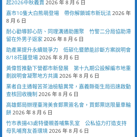
起2026中秋義賣
2026 年 8 月 6 日
嘉市10隻大白熊萌登場 帶你解鎖城市新玩法
2026 年
8 月 6 日
耐心勸導卸心防、同理溝通助團聚 竹警二分局協助滯
留在外男子返家
2026 年 8 月 6 日
助產業提升永續競爭力 低碳化暨節能診斷方案說明會
8/18花蓮登場
2026 年 8 月 6 日
黃偉哲推動下營都市新發展 第十九期公設解編市地重
劃說明會凝聚地方共識
2026 年 8 月 6 日
業者自主通報苦茶油檢驗異常，嘉義縣衛生局迅速啟動
查核回收機制
2026 年 8 月 6 日
高雄郵局辦理臺灣美食郵票簽名會，買郵票送限量車輪
餅
2026 年 8 月 6 日
竹市表揚43處特優親善哺集乳室 公私協力打造支持
母乳哺育友善環境
2026 年 8 月 6 日