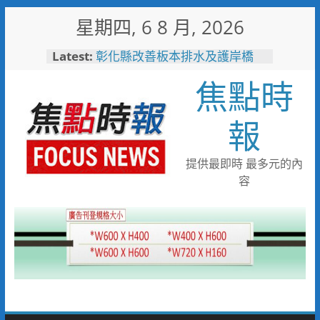
Skip
星期四, 6 8 月, 2026
to
敲敲門讓愛傳進門 彰化縣獨居
content
Latest:
老人訪查作業啟動
彰化縣改善板本排水及護岸橋
焦點時
梁 解決大村、秀水淹水問題
小米之家進駐高雄義享時尚廣
場 父親節開幕祭三重超狂優惠
報
少子化時代的地方解方！彰化市
未婚聯誼6年促成10對佳偶
彰化縣長參選人魏平政率議員團
提供最即時 最多元的內
隊攜手造勢 盼翻轉彰化打造新
容
局