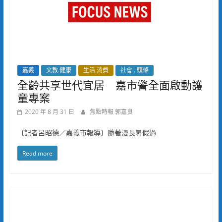
嘉義
文教.健康
生活.消費
社會 . 頭條
全齡共享世代宜居 嘉市警全面啟動護
童專案
2020 年 8 月 31 日
焦點時報 郭嘉良
〔記者呂昭德／嘉義市報導〕隨著漫長暑假過
Read more