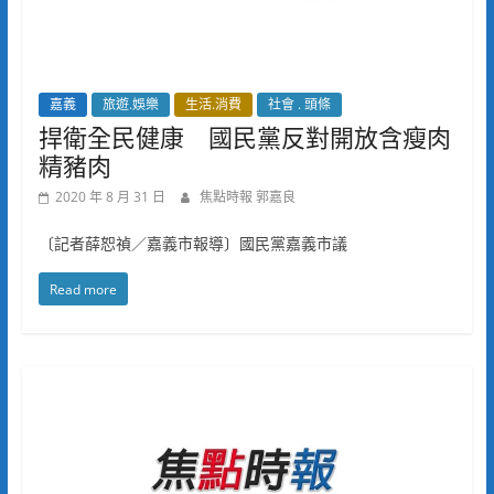
嘉義
旅遊.娛樂
生活.消費
社會 . 頭條
捍衛全民健康 國民黨反對開放含瘦肉
精豬肉
2020 年 8 月 31 日
焦點時報 郭嘉良
〔記者薛恕禎／嘉義市報導〕國民黨嘉義市議
Read more