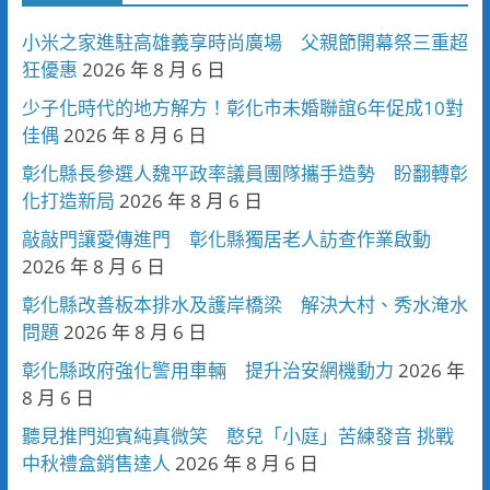
小米之家進駐高雄義享時尚廣場 父親節開幕祭三重超
狂優惠
2026 年 8 月 6 日
少子化時代的地方解方！彰化市未婚聯誼6年促成10對
佳偶
2026 年 8 月 6 日
彰化縣長參選人魏平政率議員團隊攜手造勢 盼翻轉彰
化打造新局
2026 年 8 月 6 日
敲敲門讓愛傳進門 彰化縣獨居老人訪查作業啟動
2026 年 8 月 6 日
彰化縣改善板本排水及護岸橋梁 解決大村、秀水淹水
問題
2026 年 8 月 6 日
彰化縣政府強化警用車輛 提升治安網機動力
2026 年
8 月 6 日
聽見推門迎賓純真微笑 憨兒「小庭」苦練發音 挑戰
中秋禮盒銷售達人
2026 年 8 月 6 日