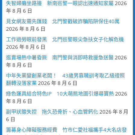
失智婦癱坐路邊 新南巡警一眼認出速通知家屬
2026
年 8 月 6 日
見女網友需先匯錢 北門警戳破詐騙陷阱保住40萬
2026 年 8 月 6 日
工作過勞眼前發黑 北門巡警眼尖急扶女子化解危機
2026 年 8 月 6 日
逛賣場熱中暑昏厥 南門警與消即時救援急送醫
2026
年 8 月 6 日
中年失業變創業老闆！ 43歲男靠職訓考取乙級證照
翻轉沒落家業
2026 年 8 月 6 日
綠色運具結合特色IP 10大萌熊地圖引爆尋寶熱
2026
年 8 月 6 日
副甲狀腺失控 拖久恐骨折、心血管鈣化
2026 年 8 月
6 日
籌募身心障礙服務經費 竹市仁愛社福攜手4大名店發