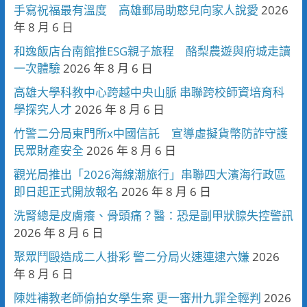
手寫祝福最有溫度 高雄郵局助憨兒向家人說愛
2026
年 8 月 6 日
和逸飯店台南館推ESG親子旅程 酪梨農遊與府城走讀
一次體驗
2026 年 8 月 6 日
高雄大學科教中心跨越中央山脈 串聯跨校師資培育科
學探究人才
2026 年 8 月 6 日
竹警二分局東門所x中國信託 宣導虛擬貨幣防詐守護
民眾財產安全
2026 年 8 月 6 日
觀光局推出「2026海線潮旅行」串聯四大濱海行政區
即日起正式開放報名
2026 年 8 月 6 日
洗腎總是皮膚癢、骨頭痛？醫：恐是副甲狀腺失控警訊
2026 年 8 月 6 日
聚眾鬥毆造成二人掛彩 警二分局火速連逮六嫌
2026
年 8 月 6 日
陳姓補教老師偷拍女學生案 更一審卅九罪全輕判
2026