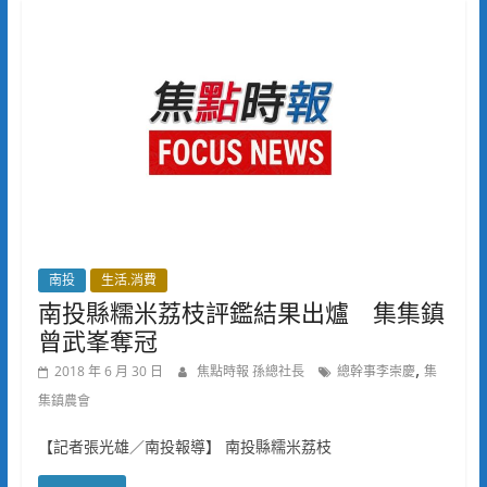
南投
生活.消費
南投縣糯米荔枝評鑑結果出爐 集集鎮
曾武峯奪冠
,
2018 年 6 月 30 日
焦點時報 孫總社長
總幹事李崇慶
集
集鎮農會
【記者張光雄／南投報導】 南投縣糯米荔枝