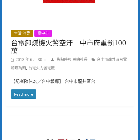
生活.消費
臺中市
台電卸煤機火警空汙 中市府重罰100
萬
2018 年 6 月 30 日
焦點時報 孫總社長
台中市龍井區台電
,
缷煤碼頭
台電火力發電廠
【記者陳信宏／台中報導】 台中市龍井區台
Read more