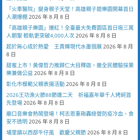
「火車醫院」變身親子天堂！高雄親子遊樂園開幕首日
人潮爆棚
2026 年 8 月 8 日
「高雄親子樂園」爆紅！全臺最大免費園區首日吸三萬
人朝聖 輕軌更突破4,000人次
2026 年 8 月 8 日
起於無心成於熱愛 王貴嬋現代水墨個展
2026 年 8 月
8 日
甜蜜上市！黃偉哲力推歸仁大目釋迦，邀全民體驗採果
樂兼做公益
2026 年 8 月 8 日
彰化市模範父親表揚活動
2026 年 8 月 8 日
2026王功漁火節88節連二天 祈福嘉年華千人烤蚵首
先登場
2026 年 8 月 8 日
廟口音樂會熱鬧登場！柯志恩重砲轟綠營防疫冷血、食
安不透明
2026 年 8 月 8 日
埔里鎮以西部牛仔風 歡慶父親節
2026 年 8 月 8 日