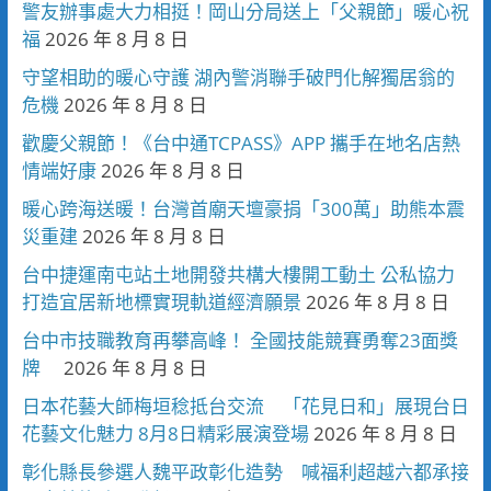
警友辦事處大力相挺！岡山分局送上「父親節」暖心祝
福
2026 年 8 月 8 日
守望相助的暖心守護 湖內警消聯手破門化解獨居翁的
危機
2026 年 8 月 8 日
歡慶父親節！《台中通TCPASS》APP 攜手在地名店熱
情端好康
2026 年 8 月 8 日
暖心跨海送暖！台灣首廟天壇豪捐「300萬」助熊本震
災重建
2026 年 8 月 8 日
台中捷運南屯站土地開發共構大樓開工動土 公私協力
打造宜居新地標實現軌道經濟願景
2026 年 8 月 8 日
台中市技職教育再攀高峰！ 全國技能競賽勇奪23面獎
牌
2026 年 8 月 8 日
日本花藝大師梅垣稔抵台交流 「花見日和」展現台日
花藝文化魅力 8月8日精彩展演登場
2026 年 8 月 8 日
彰化縣長參選人魏平政彰化造勢 喊福利超越六都承接