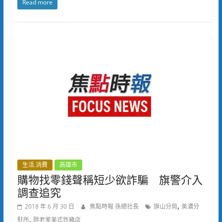
Read more
生活.消費
高雄市
購物找零錢聲稱短少欲詐騙 旗警介入
調查追究
,
2018 年 6 月 30 日
焦點時報 孫總社長
旗山分局
美濃分
,
駐所
胖老爹美式炸雞店