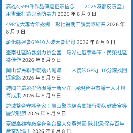
高雄4,599件作品傳遞拒毒信念 「2026港都反毒盃」
用畫筆打造兒童防毒力
2026 年 8 月 9 日
498位大專青年返鄉 彰化暑期工讀營隊結業
2026 年
8 月 9 日
彰化縣運會6項10人破大會紀錄
2026 年 8 月 9 日
臺南社區防暴劇力拚全國 環湖社區奪季軍、民榮社區
獲佳作
2026 年 8 月 9 日
岡山警民聯手暖助八旬嬤 「人情味GPS」10分鐘找回
返家路
2026 年 8 月 9 日
跨國並肩彩排激盪爵士新火花 展現台中市爵士人才培
育成果
2026 年 8 月 9 日
跨域整合守護全家！鳳山醫院結合閱讀行動與健康宣導
慶父親節
2026 年 8 月 9 日
臺鐵高雄機廠變身全台最大免費樂園 陳其邁:保存百年
產業記憶！
2026 年 8 月 8 日