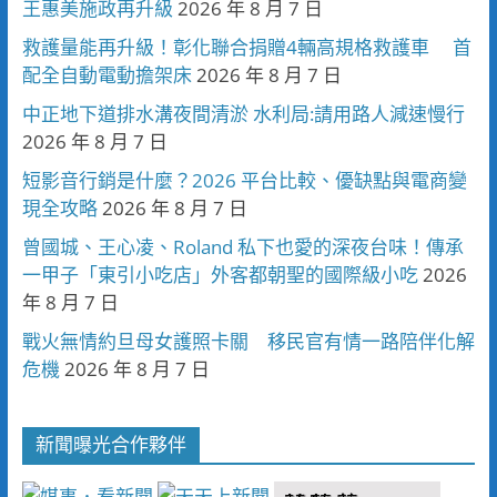
王惠美施政再升級
2026 年 8 月 7 日
救護量能再升級！彰化聯合捐贈4輛高規格救護車 首
配全自動電動擔架床
2026 年 8 月 7 日
中正地下道排水溝夜間清淤 水利局:請用路人減速慢行
2026 年 8 月 7 日
短影音行銷是什麼？2026 平台比較、優缺點與電商變
現全攻略
2026 年 8 月 7 日
曾國城、王心凌、Roland 私下也愛的深夜台味！傳承
一甲子「東引小吃店」外客都朝聖的國際級小吃
2026
年 8 月 7 日
戰火無情約旦母女護照卡關 移民官有情一路陪伴化解
危機
2026 年 8 月 7 日
新聞曝光合作夥伴