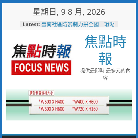
Skip
星期日, 9 8 月, 2026
to
content
Latest:
臺南社區防暴劇力拚全國 環湖
社區奪季軍、民榮社區獲佳作
焦點時
搭台灣好行低碳暢玩小琉球！大
鵬灣管理處推出暑假好康
高雄4,599件作品傳遞拒毒信
報
念 「2026港都反毒盃」用畫
筆打造兒童防毒力
498位大專青年返鄉 彰化暑期
提供最即時 最多元的內
工讀營隊結業
容
彰化縣運會6項10人破大會紀錄