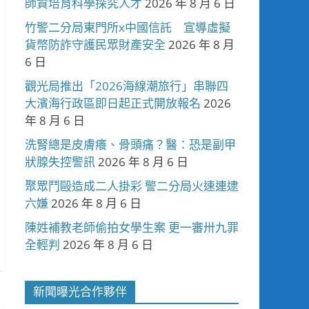
師資培育科學探究人才
2026 年 8 月 6 日
竹警二分局東門所x中國信託 宣導虛擬
貨幣防詐守護民眾財產安全
2026 年 8 月
6 日
觀光局推出「2026海線潮旅行」串聯四
大濱海行政區即日起正式開放報名
2026
年 8 月 6 日
洗腎總是皮膚癢、骨頭痛？醫：恐是副甲
狀腺失控警訊
2026 年 8 月 6 日
聚眾鬥毆造成二人掛彩 警二分局火速連逮
六嫌
2026 年 8 月 6 日
陳姓補教老師偷拍女學生案 更一審卅九罪
全輕判
2026 年 8 月 6 日
新聞曝光合作夥伴