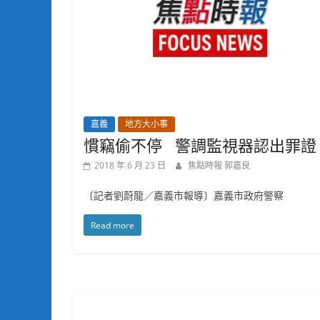
嘉義
地方大小事
慣竊偷不停 警調監視器認出罪證
2018 年 6 月 23 日
焦點時報 郭嘉良
〔記者劉蔚龍／嘉義市報導〕嘉義市政府警察
Read more