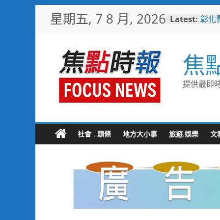
Skip
星期五, 7 8 月, 2026
Latest:
彰化
to
梁 
content
小米
場 
焦
少子
未婚
彰化
提供最即時
隊攜
局
敲敲
老人
社會 . 頭條
地方大小事
旅遊.娛樂
文