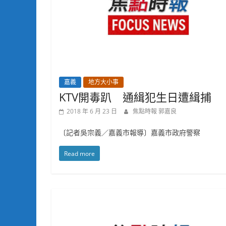
嘉義
地方大小事
KTV開毒趴 通緝犯生日遭緝捕
2018 年 6 月 23 日
焦點時報 郭嘉良
〔記者吳宗義／嘉義市報導〕嘉義市政府警察
Read more