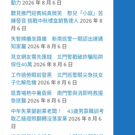
動力
2026 年 8 月 6 日
聽見推門迎賓純真微笑 憨兒「小庭」苦
練發音 挑戰中秋禮盒銷售達人
2026 年 8
月 6 日
失智婦癱坐路邊 新南巡警一眼認出速通
知家屬
2026 年 8 月 6 日
見女網友需先匯錢 北門警戳破詐騙陷阱
保住40萬
2026 年 8 月 6 日
工作過勞眼前發黑 北門巡警眼尖急扶女
子化解危機
2026 年 8 月 6 日
逛賣場熱中暑昏厥 南門警與消即時救援
急送醫
2026 年 8 月 6 日
中年失業變創業老闆！ 43歲男靠職訓考
取乙級證照翻轉沒落家業
2026 年 8 月 6
日