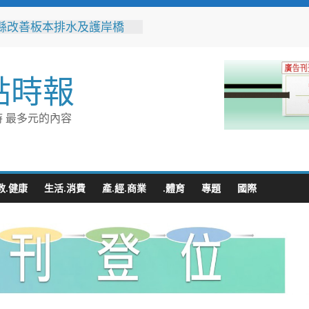
縣改善板本排水及護岸橋
解決大村、秀水淹水問題
之家進駐高雄義享時尚廣
父親節開幕祭三重超狂優惠
點時報
化時代的地方解方！彰化市
聯誼6年促成10對佳偶
縣長參選人魏平政率議員團
 最多元的內容
手造勢 盼翻轉彰化打造新
門讓愛傳進門 彰化縣獨居
訪查作業啟動
教.健康
生活.消費
產.經.商業
.體育
專題
國際