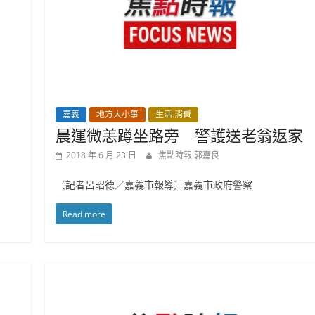
嘉義
地方大小事
生活.消費
晨運微恙蹲坐路旁 警護送老翁返家
2018 年 6 月 23 日
焦點時報 郭嘉良
〔記者呂昭德／嘉義市報導〕嘉義市政府警察
Read more