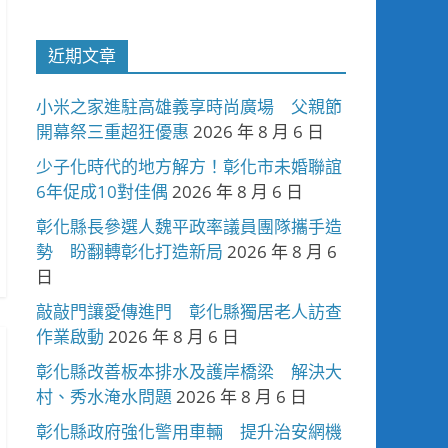
近期文章
小米之家進駐高雄義享時尚廣場 父親節
開幕祭三重超狂優惠
2026 年 8 月 6 日
少子化時代的地方解方！彰化市未婚聯誼
6年促成10對佳偶
2026 年 8 月 6 日
彰化縣長參選人魏平政率議員團隊攜手造
勢 盼翻轉彰化打造新局
2026 年 8 月 6
日
敲敲門讓愛傳進門 彰化縣獨居老人訪查
作業啟動
2026 年 8 月 6 日
彰化縣改善板本排水及護岸橋梁 解決大
村、秀水淹水問題
2026 年 8 月 6 日
彰化縣政府強化警用車輛 提升治安網機