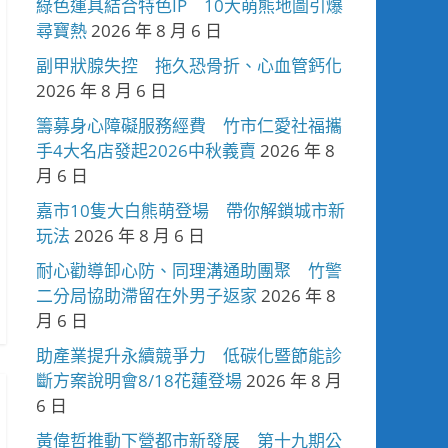
綠色運具結合特色IP 10大萌熊地圖引爆
尋寶熱
2026 年 8 月 6 日
副甲狀腺失控 拖久恐骨折、心血管鈣化
2026 年 8 月 6 日
籌募身心障礙服務經費 竹市仁愛社福攜
手4大名店發起2026中秋義賣
2026 年 8
月 6 日
嘉市10隻大白熊萌登場 帶你解鎖城市新
玩法
2026 年 8 月 6 日
耐心勸導卸心防、同理溝通助團聚 竹警
二分局協助滯留在外男子返家
2026 年 8
月 6 日
助產業提升永續競爭力 低碳化暨節能診
斷方案說明會8/18花蓮登場
2026 年 8 月
6 日
黃偉哲推動下營都市新發展 第十九期公