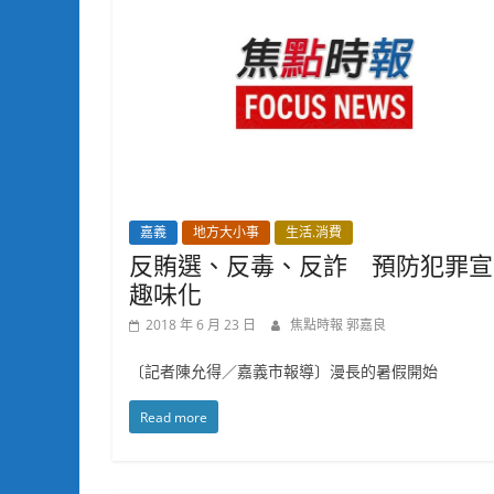
嘉義
地方大小事
生活.消費
反賄選、反毒、反詐 預防犯罪宣
趣味化
2018 年 6 月 23 日
焦點時報 郭嘉良
〔記者陳允得／嘉義市報導〕漫長的暑假開始
Read more