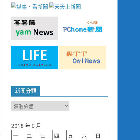
新聞分類
新
聞
分
2018 年 6 月
類
一
二
三
四
五
六
日