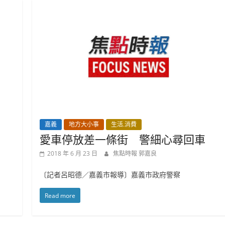
嘉義
地方大小事
生活.消費
愛車停放差一條街 警細心尋回車
2018 年 6 月 23 日
焦點時報 郭嘉良
〔記者呂昭德／嘉義市報導〕嘉義市政府警察
Read more