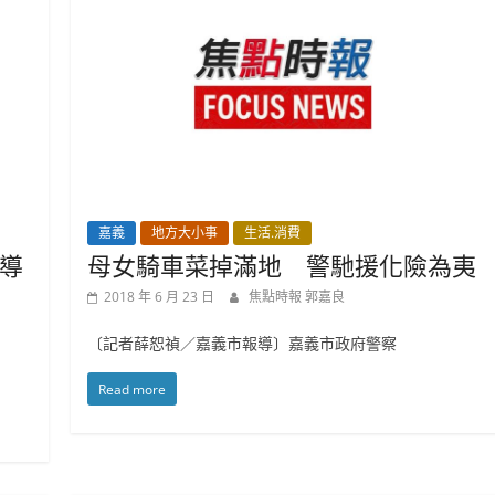
嘉義
地方大小事
生活.消費
導
母女騎車菜掉滿地 警馳援化險為夷
2018 年 6 月 23 日
焦點時報 郭嘉良
〔記者薛恕禎／嘉義市報導〕嘉義市政府警察
Read more