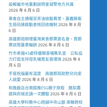
設解編市地重劃說明會凝聚地方共識
2026 年 8 月 6 日
業者自主通報苦茶油檢驗異常，嘉義縣衛
生局迅速啟動查核回收機制
2026 年 8 月
6 日
高雄郵局辦理臺灣美食郵票簽名會，買郵
票送限量車輪餅
2026 年 8 月 6 日
竹市表揚43處特優親善哺集乳室 公私協
力打造支持母乳哺育友善環境
2026 年 8
月 6 日
手寫祝福最有溫度 高雄郵局助憨兒向家
人說愛
2026 年 8 月 6 日
和逸飯店台南館推ESG親子旅程 酪梨農
遊與府城走讀一次體驗
2026 年 8 月 6 日
高雄大學科教中心跨越中央山脈 串聯跨校