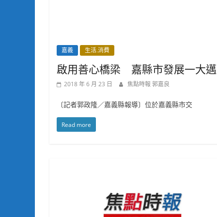
嘉義
生活.消費
啟用善心橋梁 嘉縣市發展一大邁
2018 年 6 月 23 日
焦點時報 郭嘉良
〔記者郭政隆／嘉義縣報導〕位於嘉義縣市交
Read more