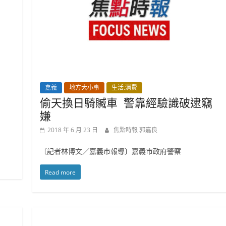
嘉義
地方大小事
生活.消費
偷天換日騎贓車 警靠經驗識破逮竊
嫌
2018 年 6 月 23 日
焦點時報 郭嘉良
〔記者林博文／嘉義市報導〕嘉義市政府警察
Read more