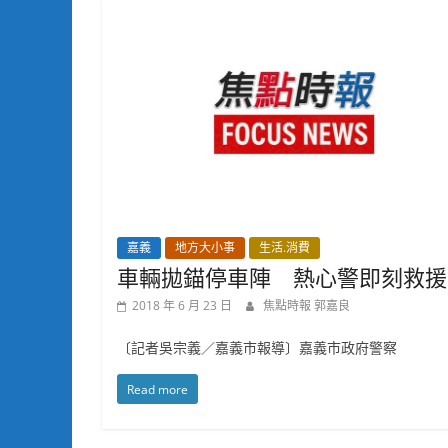
嘉義
地方大小事
生活.消費
車輛拋錨停車陣 熱心警即刻救援
2018 年 6 月 23 日
焦點時報 郭嘉良
〔記者吳宗義／嘉義市報導〕嘉義市政府警察
Read more