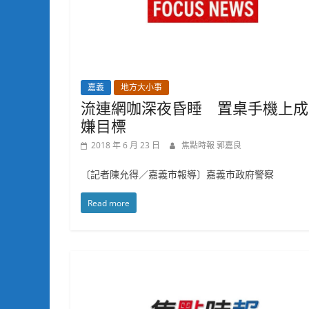
嘉義
地方大小事
流連網咖深夜昏睡 置桌手機上成
嫌目標
2018 年 6 月 23 日
焦點時報 郭嘉良
〔記者陳允得／嘉義市報導〕嘉義市政府警察
Read more