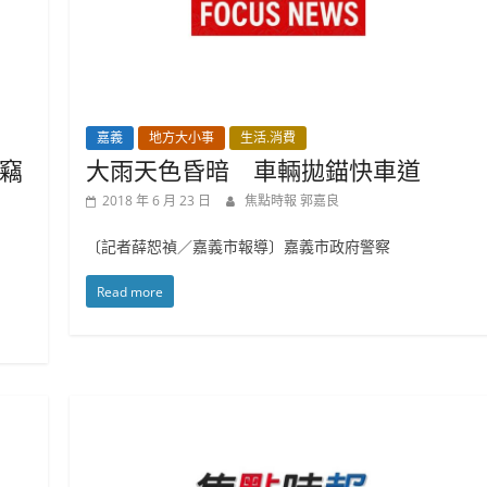
嘉義
地方大小事
生活.消費
竊
大雨天色昏暗 車輛拋錨快車道
2018 年 6 月 23 日
焦點時報 郭嘉良
〔記者薛恕禎／嘉義市報導〕嘉義市政府警察
Read more