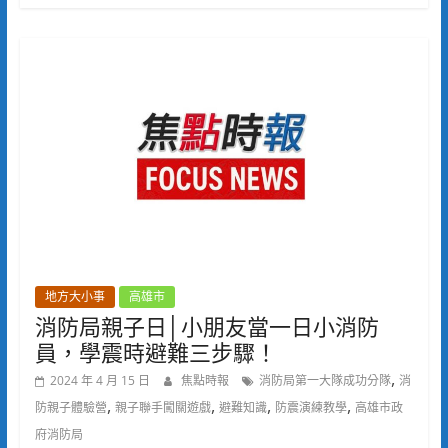
地方大小事
高雄市
消防局親子日│小朋友當一日小消防
員，學震時避難三步驟！
,
2024 年 4 月 15 日
焦點時報
消防局第一大隊成功分隊
消
,
,
,
,
防親子體驗營
親子聯手闖關遊戲
避難知識
防震演練教學
高雄市政
府消防局