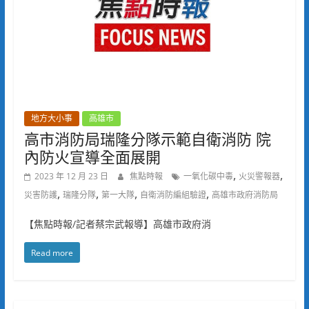
地方大小事
高雄市
高市消防局瑞隆分隊示範自衛消防 院
內防火宣導全面展開
,
,
2023 年 12 月 23 日
焦點時報
一氧化碳中毒
火災警報器
,
,
,
,
災害防護
瑞隆分隊
第一大隊
自衛消防編組驗證
高雄市政府消防局
【焦點時報/記者蔡宗武報導】高雄市政府消
Read more