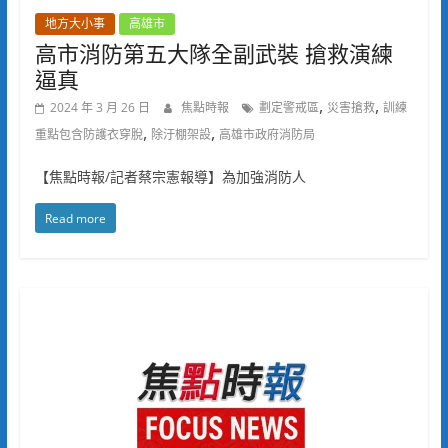
地方大小事
高雄市
高市消防第五大隊全副武裝 搶救演練
逼真
,
,
2024 年 3 月 26 日
焦點時報
劃定警戒區
災害搶救
訓練
,
,
重點包含防護衣穿脫
除汙棚架設
高雄市政府消防局
【焦點時報/記者蔡宗憲報導】為加強消防人
Read more