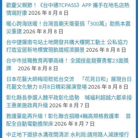
歡慶父親節！《台中通TCPASS》APP 攜手在地名店熱
情端好康
2026 年 8 月 8 日
暖心跨海送暖！台灣首廟天壇豪捐「300萬」助熊本震
災重建
2026 年 8 月 8 日
台中捷運南屯站土地開發共構大樓開工動土 公私協力
打造宜居新地標實現軌道經濟願景
2026 年 8 月 8 日
台中市技職教育再攀高峰！ 全國技能競賽勇奪23面獎
牌
2026 年 8 月 8 日
日本花藝大師梅垣稔抵台交流 「花見日和」展現台日
花藝文化魅力 8月8日精彩展演登場
2026 年 8 月 8 日
彰化縣長參選人魏平政彰化造勢 喊福利超越六都承接
王惠美施政再升級
2026 年 8 月 7 日
救護量能再升級！彰化聯合捐贈4輛高規格救護車 首
配全自動電動擔架床
2026 年 8 月 7 日
中正地下道排水溝夜間清淤 水利局:請用路人減速慢行