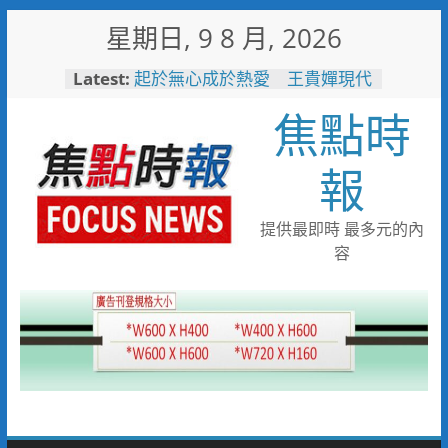
Skip
星期日, 9 8 月, 2026
to
「高雄親子樂園」爆紅！全臺最
content
Latest:
大免費園區首日吸三萬人朝聖
輕軌更突破4,000人次
焦點時
起於無心成於熱愛 王貴嬋現代
水墨個展
報
跨域整合守護全家！鳳山醫院結
合閱讀行動與健康宣導慶父親節
臺鐵高雄機廠變身全台最大免費
提供最即時 最多元的內
樂園 陳其邁:保存百年產業記
憶！
容
「火車醫院」變身親子天堂！高
雄親子遊樂園開幕首日人潮爆棚