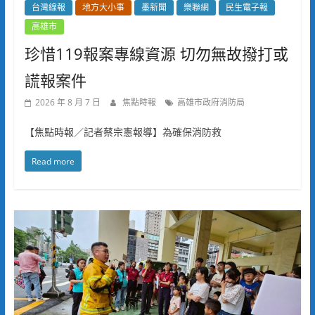
台灣線報
地方大小事
墨新聞
樂聯網
民生電子報
高雄市
珍惜119報案專線資源 切勿無故撥打或
謊報案件
2026 年 8 月 7 日
焦點時報
高雄市政府消防局
【焦點時報／記者蔡宗憲報導】為確保消防救
Read more