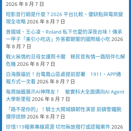
2026 年 8 月 7 日
短影音行銷是什麼？2026 平台比較、優缺點與電商變
現全攻略
2026 年 8 月 7 日
曾國城、王心凌、Roland 私下也愛的深夜台味！傳承
一甲子「東引小吃店」外客都朝聖的國際級小吃
2026
年 8 月 7 日
戰火無情約旦母女護照卡關 移民官有情一路陪伴化解
危機
2026 年 8 月 7 日
白海豚逼近！台電鳳山區處提前部署 1911、APP通
報方式一次看
2026 年 8 月 7 日
每周抽籤展示AI神隊友！ 敏實科大全面邁向AI Agent
大學新里程
2026 年 8 月 7 日
「路不是你的」！騎士大鬧城鎮韌性演習 前鎮警鐵腕
攔停送辦
2026 年 8 月 7 日
珍惜119報案專線資源 切勿無故撥打或謊報案件
2026