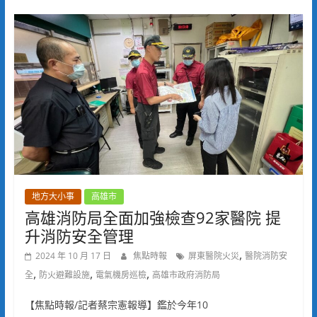
地方大小事
高雄市
高雄消防局全面加強檢查92家醫院 提
升消防安全管理
,
2024 年 10 月 17 日
焦點時報
屏東醫院火災
醫院消防安
,
,
,
全
防火避難設施
電氣機房巡檢
高雄市政府消防局
【焦點時報/記者蔡宗憲報導】鑑於今年10