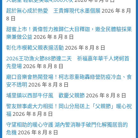
起於無心成於熱愛 王貴嬋現代水墨個展
2026 年 8 月
8 日
甜蜜上市！黃偉哲力推歸仁大目釋迦，邀全民體驗採果
樂兼做公益
2026 年 8 月 8 日
彰化市模範父親表揚活動
2026 年 8 月 8 日
2026王功漁火節88節連二天 祈福嘉年華千人烤蚵首
先登場
2026 年 8 月 8 日
廟口音樂會熱鬧登場！柯志恩重砲轟綠營防疫冷血、食
安不透明
2026 年 8 月 8 日
埔里鎮以西部牛仔風 歡慶父親節
2026 年 8 月 8 日
警友辦事處大力相挺！岡山分局送上「父親節」暖心祝
福
2026 年 8 月 8 日
守望相助的暖心守護 湖內警消聯手破門化解獨居翁的
危機
2026 年 8 月 8 日