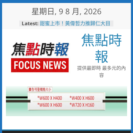
Skip
星期日, 9 8 月, 2026
to
content
Latest:
甜蜜上市！黃偉哲力推歸仁大目
釋迦，邀全民體驗採果樂兼做公
焦點時
益
臺鐵高雄機廠變身全台最大免費
樂園 陳其邁:保存百年產業記
報
憶！
「火車醫院」變身親子天堂！高
雄親子遊樂園開幕首日人潮爆棚
提供最即時 最多元的內
「高雄親子樂園」爆紅！全臺最
容
大免費園區首日吸三萬人朝聖
輕軌更突破4,000人次
起於無心成於熱愛 王貴嬋現代
水墨個展