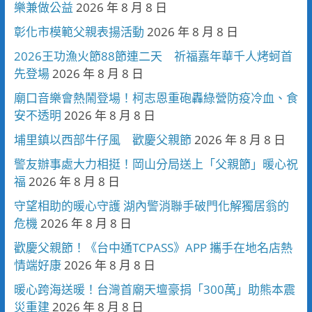
樂兼做公益
2026 年 8 月 8 日
彰化市模範父親表揚活動
2026 年 8 月 8 日
2026王功漁火節88節連二天 祈福嘉年華千人烤蚵首
先登場
2026 年 8 月 8 日
廟口音樂會熱鬧登場！柯志恩重砲轟綠營防疫冷血、食
安不透明
2026 年 8 月 8 日
埔里鎮以西部牛仔風 歡慶父親節
2026 年 8 月 8 日
警友辦事處大力相挺！岡山分局送上「父親節」暖心祝
福
2026 年 8 月 8 日
守望相助的暖心守護 湖內警消聯手破門化解獨居翁的
危機
2026 年 8 月 8 日
歡慶父親節！《台中通TCPASS》APP 攜手在地名店熱
情端好康
2026 年 8 月 8 日
暖心跨海送暖！台灣首廟天壇豪捐「300萬」助熊本震
災重建
2026 年 8 月 8 日