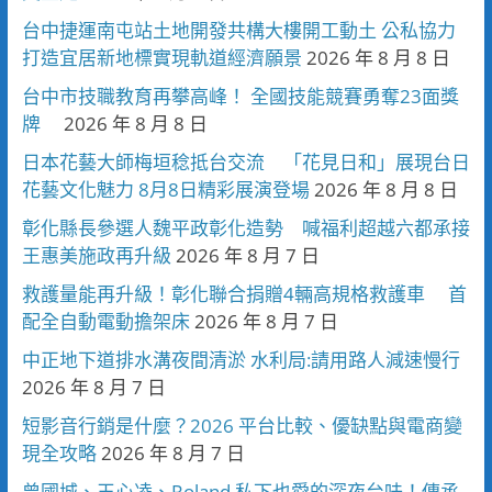
台中捷運南屯站土地開發共構大樓開工動土 公私協力
打造宜居新地標實現軌道經濟願景
2026 年 8 月 8 日
台中市技職教育再攀高峰！ 全國技能競賽勇奪23面獎
牌
2026 年 8 月 8 日
日本花藝大師梅垣稔抵台交流 「花見日和」展現台日
花藝文化魅力 8月8日精彩展演登場
2026 年 8 月 8 日
彰化縣長參選人魏平政彰化造勢 喊福利超越六都承接
王惠美施政再升級
2026 年 8 月 7 日
救護量能再升級！彰化聯合捐贈4輛高規格救護車 首
配全自動電動擔架床
2026 年 8 月 7 日
中正地下道排水溝夜間清淤 水利局:請用路人減速慢行
2026 年 8 月 7 日
短影音行銷是什麼？2026 平台比較、優缺點與電商變
現全攻略
2026 年 8 月 7 日
曾國城、王心凌、Roland 私下也愛的深夜台味！傳承