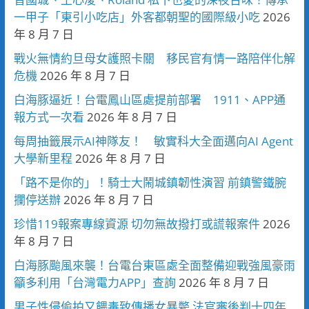
一甲子「東引小吃店」外客都朝聖的國際級小吃
2026
年 8 月 7 日
戰火無情約旦母女護照卡關 移民官有情一路陪伴化解
危機
2026 年 8 月 7 日
白海豚逼近！台電鳳山區處提前部署 1911、APP通
報方式一次看
2026 年 8 月 7 日
每周抽籤展示AI神隊友！ 敏實科大全面邁向AI Agent
大學新里程
2026 年 8 月 7 日
「路不是你的」！騎士大鬧城鎮韌性演習 前鎮警鐵腕
攔停送辦
2026 年 8 月 7 日
珍惜119報案專線資源 切勿無故撥打或謊報案件
2026
年 8 月 7 日
白海豚颱風來襲！台電台東區處全面整備迎戰強風豪雨
籲多利用「台灣電力APP」查詢
2026 年 8 月 7 日
男子性侵偷拍又餵毒致傳播女暴斃 法官審後判十四年