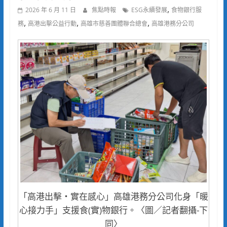
,
2026 年 6 月 11 日
焦點時報
ESG永續發展
食物銀行服
,
,
,
務
高港出擊公益行動
高雄市慈善團體聯合總會
高雄港務分公司
「高港出擊・實在感心」高雄港務分公司化身「暖
心接力手」支援食(實)物銀行。〈圖／記者翻攝-下
同〉