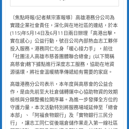
〔焦點時報/記者蔡宗憲報導〕高雄港務分公司為
實踐企業社會責任，深化與在地社區的連結，於本
(115)年5月14日及6月11日兩日辦理「高港出擊・
實在感心」公益行動，號召公司內部熱血志工夥伴
投入服務。港務同仁化身「暖心接力手」，前往
「社團法人高雄市慈善團體聯合總會」(以下簡稱
高慈會)轄下據點進行深度志工服務，協助在地資
源循環，將社會溫暖精準傳遞給有需要的家庭。
高雄港務分公司表示，本年度與高慈會的公益合
作，是由先前至大社倉儲轉運中心協助物資的效期
檢核與分類整備拉開序幕。為進一步發揮全方位的
守護力量，本次活動特別將服務場域延伸至「總會
本部」、「阿福食物銀行」及「實物銀行三民分
行」，讓志工同仁從後端倉儲作業走入第一線社區