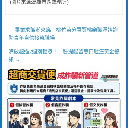
(圖片來源:高雄市區監理所 )
畢業求職潮來臨 桃竹苗分署賈桃樂職涯諮詢
←
助青年自信接軌職場
嘴破超過2週別輕忽！ 醫提醒留意口腔癌黃金警
訊
→