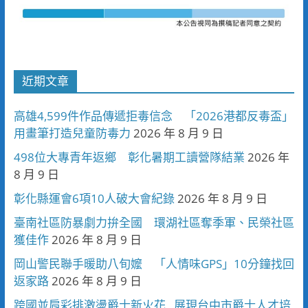
近期文章
高雄4,599件作品傳遞拒毒信念 「2026港都反毒盃」
用畫筆打造兒童防毒力
2026 年 8 月 9 日
498位大專青年返鄉 彰化暑期工讀營隊結業
2026 年
8 月 9 日
彰化縣運會6項10人破大會紀錄
2026 年 8 月 9 日
臺南社區防暴劇力拚全國 環湖社區奪季軍、民榮社區
獲佳作
2026 年 8 月 9 日
岡山警民聯手暖助八旬嬤 「人情味GPS」10分鐘找回
返家路
2026 年 8 月 9 日
跨國並肩彩排激盪爵士新火花 展現台中市爵士人才培