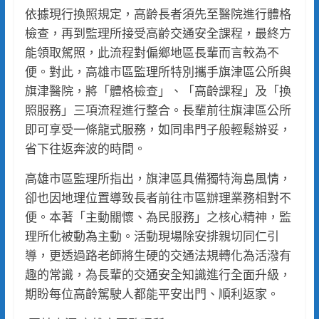
依據現行換照規定，高齡長者須先至醫院進行體格
檢查，再到監理所接受高齡交通安全課程，最終方
能領取駕照，此流程對偏鄉地區長輩而言較為不
便。對此，高雄市區監理所特別攜手旗津區公所與
旗津醫院，將「體格檢查」、「高齡課程」及「換
照服務」三項流程進行整合。長輩前往旗津區公所
即可享受一條龍式服務，如同串門子般輕鬆辦妥，
省下往返奔波的時間。
高雄市區監理所指出，旗津區具備獨特海島風情，
卻也因地理位置導致長者前往市區辦理業務相對不
便。本著「主動關懷、為民服務」之核心精神，監
理所化被動為主動。活動現場除安排親切同仁引
導，更透過路老師將生硬的交通法規轉化為活潑有
趣的常識，為長輩的交通安全知識進行全面升級，
期盼每位高齡駕駛人都能平安出門、順利返家。