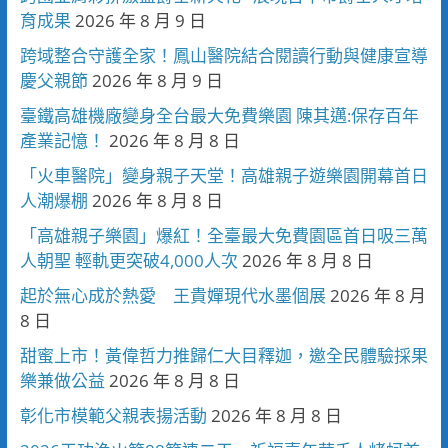
育成果
2026 年 8 月 9 日
跨域整合守護全家！鳳山醫院結合閱讀行動與健康宣導
慶父親節
2026 年 8 月 9 日
臺鐵高雄機廠變身全台最大免費樂園 陳其邁:保存百年
產業記憶！
2026 年 8 月 8 日
「火車醫院」變身親子天堂！高雄親子遊樂園開幕首日
人潮爆棚
2026 年 8 月 8 日
「高雄親子樂園」爆紅！全臺最大免費園區首日吸三萬
人朝聖 輕軌更突破4,000人次
2026 年 8 月 8 日
起於無心成於熱愛 王貴嬋現代水墨個展
2026 年 8 月
8 日
甜蜜上市！黃偉哲力推歸仁大目釋迦，邀全民體驗採果
樂兼做公益
2026 年 8 月 8 日
彰化市模範父親表揚活動
2026 年 8 月 8 日