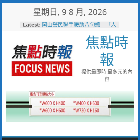
Skip
星期日, 9 8 月, 2026
to
content
Latest:
岡山警民聯手暖助八旬嬤 「人
情味GPS」10分鐘找回返家路
焦點時
高雄4,599件作品傳遞拒毒信
念 「2026港都反毒盃」用畫
筆打造兒童防毒力
報
498位大專青年返鄉 彰化暑期
工讀營隊結業
彰化縣運會6項10人破大會紀錄
提供最即時 最多元的內
臺南社區防暴劇力拚全國 環湖
容
社區奪季軍、民榮社區獲佳作