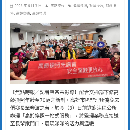
,
,
2026 年 6 月 3 日
焦點時報
偏鄉換照
旗津換照
監理服
,
,
務
高齡交通
高齡換照
【焦點時報／記者蔡宗憲報導】配合交通部下修高
齡換照年齡至70歲之新制，高雄市區監理所為免去
偏鄉長輩奔波之苦，於今（3）日前進旗津區公所
辦理「高齡換照一站式服務」，將監理業務直接送
至長輩家門口，展現滿滿的活力與溫暖。