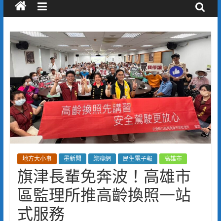
地方大小事
墨新聞
樂聯網
民生電子報
高雄市
旗津長輩免奔波！高雄市
區監理所推高齡換照一站
式服務