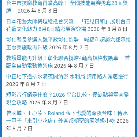
台中市技職教育再攀高峰！ 全國技能競賽勇奪23面獎
牌
2026 年 8 月 8 日
日本花藝大師梅垣稔抵台交流 「花見日和」展現台日
花藝文化魅力 8月8日精彩展演登場
2026 年 8 月 8 日
彰化縣長參選人魏平政彰化造勢 喊福利超越六都承接
王惠美施政再升級
2026 年 8 月 7 日
救護量能再升級！彰化聯合捐贈4輛高規格救護車 首
配全自動電動擔架床
2026 年 8 月 7 日
中正地下道排水溝夜間清淤 水利局:請用路人減速慢行
2026 年 8 月 7 日
短影音行銷是什麼？2026 平台比較、優缺點與電商變
現全攻略
2026 年 8 月 7 日
曾國城、王心凌、Roland 私下也愛的深夜台味！傳承
一甲子「東引小吃店」外客都朝聖的國際級小吃
2026
年 8 月 7 日