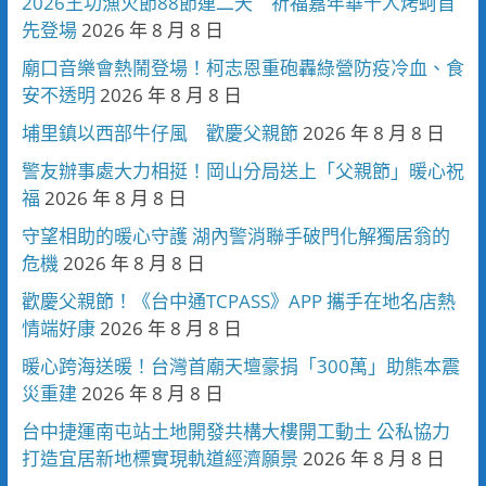
2026王功漁火節88節連二天 祈福嘉年華千人烤蚵首
先登場
2026 年 8 月 8 日
廟口音樂會熱鬧登場！柯志恩重砲轟綠營防疫冷血、食
安不透明
2026 年 8 月 8 日
埔里鎮以西部牛仔風 歡慶父親節
2026 年 8 月 8 日
警友辦事處大力相挺！岡山分局送上「父親節」暖心祝
福
2026 年 8 月 8 日
守望相助的暖心守護 湖內警消聯手破門化解獨居翁的
危機
2026 年 8 月 8 日
歡慶父親節！《台中通TCPASS》APP 攜手在地名店熱
情端好康
2026 年 8 月 8 日
暖心跨海送暖！台灣首廟天壇豪捐「300萬」助熊本震
災重建
2026 年 8 月 8 日
台中捷運南屯站土地開發共構大樓開工動土 公私協力
打造宜居新地標實現軌道經濟願景
2026 年 8 月 8 日