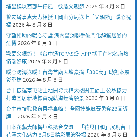
埔里鎮以西部牛仔風 歡慶父親節
2026 年 8 月 8 日
警友辦事處大力相挺！岡山分局送上「父親節」暖心祝
福
2026 年 8 月 8 日
守望相助的暖心守護 湖內警消聯手破門化解獨居翁的
危機
2026 年 8 月 8 日
歡慶父親節！《台中通TCPASS》APP 攜手在地名店熱
情端好康
2026 年 8 月 8 日
暖心跨海送暖！台灣首廟天壇豪捐「300萬」助熊本震
災重建
2026 年 8 月 8 日
台中捷運南屯站土地開發共構大樓開工動土 公私協力
打造宜居新地標實現軌道經濟願景
2026 年 8 月 8 日
台中市技職教育再攀高峰！ 全國技能競賽勇奪23面獎
牌
2026 年 8 月 8 日
日本花藝大師梅垣稔抵台交流 「花見日和」展現台日
花藝文化魅力 8月8日精彩展演登場
2026 年 8 月 8 日