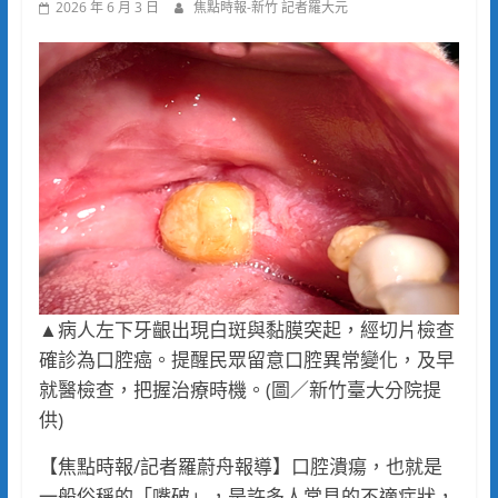
2026 年 6 月 3 日
焦點時報-新竹 記者羅大元
▲病人左下牙齦出現白斑與黏膜突起，經切片檢查
確診為口腔癌。提醒民眾留意口腔異常變化，及早
就醫檢查，把握治療時機。(圖／新竹臺大分院提
供)
【焦點時報/記者羅蔚舟報導】口腔潰瘍，也就是
一般俗稱的「嘴破」，是許多人常見的不適症狀，