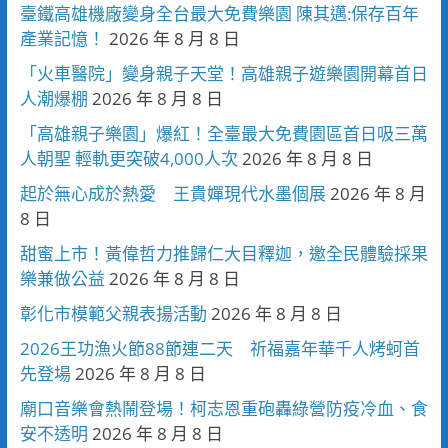
臺鐵高雄機廠變身全台最大免費樂園 陳其邁:保存百年
產業記憶！
2026 年 8 月 8 日
「火車醫院」變身親子天堂！高雄親子遊樂園開幕首日
人潮爆棚
2026 年 8 月 8 日
「高雄親子樂園」爆紅！全臺最大免費園區首日吸三萬
人朝聖 輕軌更突破4,000人次
2026 年 8 月 8 日
起於無心成於熱愛 王貴嬋現代水墨個展
2026 年 8 月
8 日
甜蜜上市！黃偉哲力推歸仁大目釋迦，邀全民體驗採果
樂兼做公益
2026 年 8 月 8 日
彰化市模範父親表揚活動
2026 年 8 月 8 日
2026王功漁火節88節連二天 祈福嘉年華千人烤蚵首
先登場
2026 年 8 月 8 日
廟口音樂會熱鬧登場！柯志恩重砲轟綠營防疫冷血、食
安不透明
2026 年 8 月 8 日