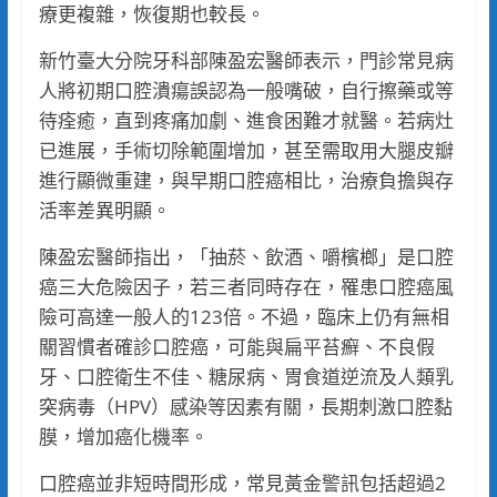
療更複雜，恢復期也較長。
新竹臺大分院牙科部陳盈宏醫師表示，門診常見病
人將初期口腔潰瘍誤認為一般嘴破，自行擦藥或等
待痊癒，直到疼痛加劇、進食困難才就醫。若病灶
已進展，手術切除範圍增加，甚至需取用大腿皮瓣
進行顯微重建，與早期口腔癌相比，治療負擔與存
活率差異明顯。
陳盈宏醫師指出，「抽菸、飲酒、嚼檳榔」是口腔
癌三大危險因子，若三者同時存在，罹患口腔癌風
險可高達一般人的123倍。不過，臨床上仍有無相
關習慣者確診口腔癌，可能與扁平苔癬、不良假
牙、口腔衛生不佳、糖尿病、胃食道逆流及人類乳
突病毒（HPV）感染等因素有關，長期刺激口腔黏
膜，增加癌化機率。
口腔癌並非短時間形成，常見黃金警訊包括超過2