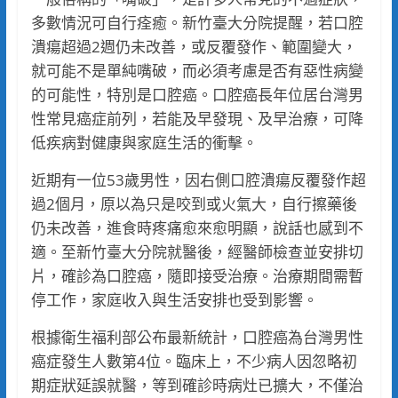
多數情況可自行痊癒。新竹臺大分院提醒，若口腔
潰瘍超過2週仍未改善，或反覆發作、範圍變大，
就可能不是單純嘴破，而必須考慮是否有惡性病變
的可能性，特別是口腔癌。口腔癌長年位居台灣男
性常見癌症前列，若能及早發現、及早治療，可降
低疾病對健康與家庭生活的衝擊。
近期有一位53歲男性，因右側口腔潰瘍反覆發作超
過2個月，原以為只是咬到或火氣大，自行擦藥後
仍未改善，進食時疼痛愈來愈明顯，說話也感到不
適。至新竹臺大分院就醫後，經醫師檢查並安排切
片，確診為口腔癌，隨即接受治療。治療期間需暫
停工作，家庭收入與生活安排也受到影響。
根據衛生福利部公布最新統計，口腔癌為台灣男性
癌症發生人數第4位。臨床上，不少病人因忽略初
期症狀延誤就醫，等到確診時病灶已擴大，不僅治