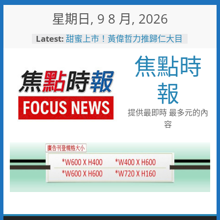
Skip
星期日, 9 8 月, 2026
to
content
Latest:
甜蜜上市！黃偉哲力推歸仁大目
釋迦，邀全民體驗採果樂兼做公
焦點時
益
臺鐵高雄機廠變身全台最大免費
樂園 陳其邁:保存百年產業記
報
憶！
「火車醫院」變身親子天堂！高
雄親子遊樂園開幕首日人潮爆棚
提供最即時 最多元的內
「高雄親子樂園」爆紅！全臺最
容
大免費園區首日吸三萬人朝聖
輕軌更突破4,000人次
起於無心成於熱愛 王貴嬋現代
水墨個展