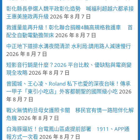
彰化縣長參選人魏平政彰化造勢 喊福利超越六都承接
王惠美施政再升級
2026 年 8 月 7 日
救護量能再升級！彰化聯合捐贈4輛高規格救護車 首
配全自動電動擔架床
2026 年 8 月 7 日
中正地下道排水溝夜間清淤 水利局:請用路人減速慢行
2026 年 8 月 7 日
短影音行銷是什麼？2026 平台比較、優缺點與電商變
現全攻略
2026 年 8 月 7 日
曾國城、王心凌、Roland 私下也愛的深夜台味！傳承
一甲子「東引小吃店」外客都朝聖的國際級小吃
2026
年 8 月 7 日
戰火無情約旦母女護照卡關 移民官有情一路陪伴化解
危機
2026 年 8 月 7 日
白海豚逼近！台電鳳山區處提前部署 1911、APP通
報方式一次看
2026 年 8 月 7 日