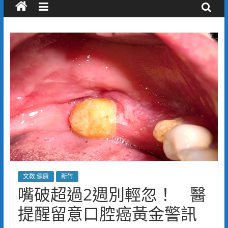
文教.健康
新竹
嘴破超過2週別輕忽！ 醫
提醒留意口腔癌黃金警訊