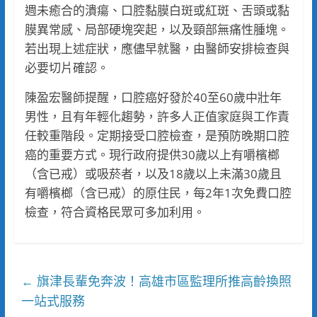
週未癒合的潰瘍、口腔黏膜白斑或紅斑、舌頭或黏
膜異常感、局部硬塊突起，以及頸部無痛性腫塊。
若出現上述症狀，應儘早就醫，由醫師安排檢查與
必要切片確認。
陳盈宏醫師提醒，口腔癌好發於40至60歲中壯年
男性，且有年輕化趨勢，許多人正值家庭與工作責
任較重階段。定期接受口腔檢查，是預防晚期口腔
癌的重要方式。現行政府提供30歲以上有嚼檳榔
（含已戒）或吸菸者，以及18歲以上未滿30歲且
有嚼檳榔（含已戒）的原住民，每2年1次免費口腔
檢查，符合資格民眾可多加利用。
旗津長輩免奔波！高雄市區監理所推高齡換照
←
一站式服務