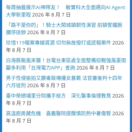
每周抽籤展示AI神隊友！ 敏實科大全面邁向AI Agent
大學新里程
2026 年 8 月 7 日
「路不是你的」！騎士大鬧城鎮韌性演習 前鎮警鐵腕
攔停送辦
2026 年 8 月 7 日
珍惜119報案專線資源 切勿無故撥打或謊報案件
2026
年 8 月 7 日
白海豚颱風來襲！台電台東區處全面整備迎戰強風豪雨
籲多利用「台灣電力APP」查詢
2026 年 8 月 7 日
男子性侵偷拍又餵毒致傳播女暴斃 法官審後判十四年
六月徒刑
2026 年 8 月 7 日
臺中榮總埔里分院攜手檢方 深化醫事倫理教育
2026
年 8 月 7 日
高溫廚房藏危機 嘉義醫院提醒慎防熱中暑傷腎
2026
年 8 月 7 日