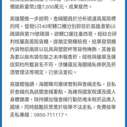
價逾新臺幣2億7,000萬元，成果斐然。
高雄關進一步說明，查緝關員於分析過濾高風險標
的時，發現5只40呎轉口櫃分別卸存於高雄港第65
碼頭與第79號碼頭，欲轉口運往墨西哥，經綜合研
判核屬高風險貨櫃，遂鎖定開櫃檢視，結果發現櫃
內貨物前兩排以玩具與塑膠杯等貨物掩飾，其後皆
為套以麻布袋包裝之未申報香菸，經核與艙單及運
送契約所載貨名不符，涉嫌違反海關緝私條例及菸
酒管理法等規定，已依法查扣。
高雄關強調，海關職司邊境管制與查緝走私，且私
菸查緝向為該關查緝重點，為確保國家稅課及國人
身體健康，除持續加強查緝行動防堵未稅菸品進入
國境，同時鼓勵民眾勇於檢舉不法走私，免費檢舉
走私專線：0800-711117。