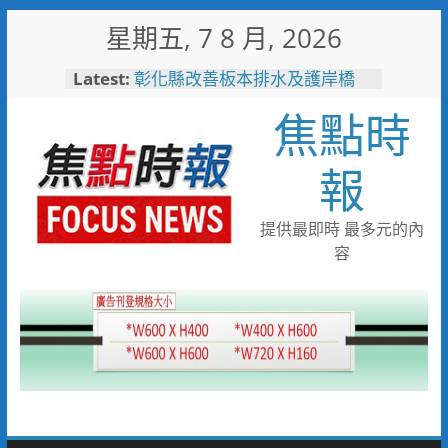
Skip
星期五, 7 8 月, 2026
to
敲敲門讓愛傳進門 彰化縣獨居
content
Latest:
老人訪查作業啟動
彰化縣改善板本排水及護岸橋
焦點時
梁 解決大村、秀水淹水問題
小米之家進駐高雄義享時尚廣
場 父親節開幕祭三重超狂優惠
報
少子化時代的地方解方！彰化市
未婚聯誼6年促成10對佳偶
彰化縣長參選人魏平政率議員團
提供最即時 最多元的內
隊攜手造勢 盼翻轉彰化打造新
容
局