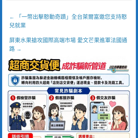
「一幣出擊憨動奇蹟」全台萊爾富邀您支持憨
←
兒就業
屏東水果搶攻國際高端市場 愛文芒果進軍法國通
路
→