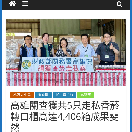
地方大小事
墨新聞
民生電子報
高雄市
高雄關查獲共5只走私香菸
轉口櫃高達4,406箱成果斐
然