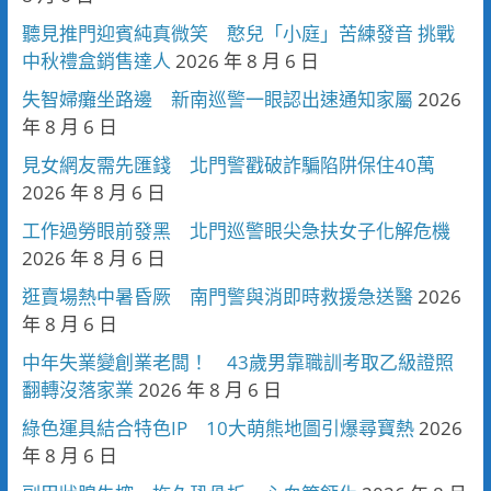
聽見推門迎賓純真微笑 憨兒「小庭」苦練發音 挑戰
中秋禮盒銷售達人
2026 年 8 月 6 日
失智婦癱坐路邊 新南巡警一眼認出速通知家屬
2026
年 8 月 6 日
見女網友需先匯錢 北門警戳破詐騙陷阱保住40萬
2026 年 8 月 6 日
工作過勞眼前發黑 北門巡警眼尖急扶女子化解危機
2026 年 8 月 6 日
逛賣場熱中暑昏厥 南門警與消即時救援急送醫
2026
年 8 月 6 日
中年失業變創業老闆！ 43歲男靠職訓考取乙級證照
翻轉沒落家業
2026 年 8 月 6 日
綠色運具結合特色IP 10大萌熊地圖引爆尋寶熱
2026
年 8 月 6 日