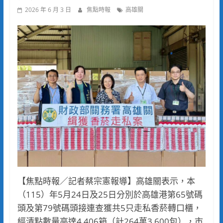
2026 年 6 月 3 日
焦點時報
高雄關
【焦點時報／記者蔡宗憲報導】高雄關表示，本
（115）年5月24日及25日分別於高雄港第65號碼
頭及第79號碼頭接連查獲共5只走私香菸轉口櫃，
經清點數量高達4,406箱（計264萬3,600包），市