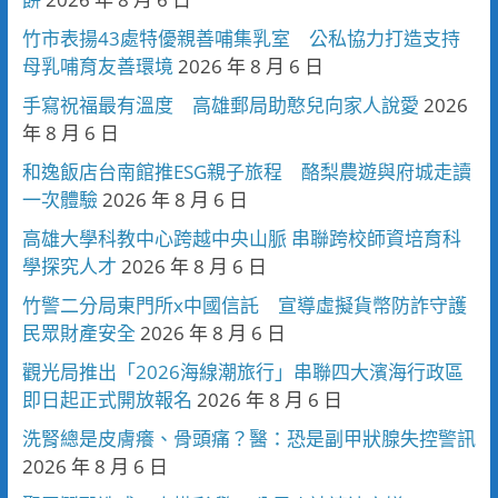
竹市表揚43處特優親善哺集乳室 公私協力打造支持
母乳哺育友善環境
2026 年 8 月 6 日
手寫祝福最有溫度 高雄郵局助憨兒向家人說愛
2026
年 8 月 6 日
和逸飯店台南館推ESG親子旅程 酪梨農遊與府城走讀
一次體驗
2026 年 8 月 6 日
高雄大學科教中心跨越中央山脈 串聯跨校師資培育科
學探究人才
2026 年 8 月 6 日
竹警二分局東門所x中國信託 宣導虛擬貨幣防詐守護
民眾財產安全
2026 年 8 月 6 日
觀光局推出「2026海線潮旅行」串聯四大濱海行政區
即日起正式開放報名
2026 年 8 月 6 日
洗腎總是皮膚癢、骨頭痛？醫：恐是副甲狀腺失控警訊
2026 年 8 月 6 日