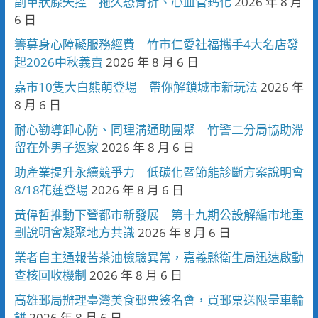
副甲狀腺失控 拖久恐骨折、心血管鈣化
2026 年 8 月
6 日
籌募身心障礙服務經費 竹市仁愛社福攜手4大名店發
起2026中秋義賣
2026 年 8 月 6 日
嘉市10隻大白熊萌登場 帶你解鎖城市新玩法
2026 年
8 月 6 日
耐心勸導卸心防、同理溝通助團聚 竹警二分局協助滯
留在外男子返家
2026 年 8 月 6 日
助產業提升永續競爭力 低碳化暨節能診斷方案說明會
8/18花蓮登場
2026 年 8 月 6 日
黃偉哲推動下營都市新發展 第十九期公設解編市地重
劃說明會凝聚地方共識
2026 年 8 月 6 日
業者自主通報苦茶油檢驗異常，嘉義縣衛生局迅速啟動
查核回收機制
2026 年 8 月 6 日
高雄郵局辦理臺灣美食郵票簽名會，買郵票送限量車輪
餅
2026 年 8 月 6 日