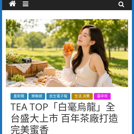
墨新聞
樂聯網
民生電子報
生活.消費
臺中市
TEA TOP「白毫烏龍」全
台盛大上市 百年茶廠打造
完美蜜香