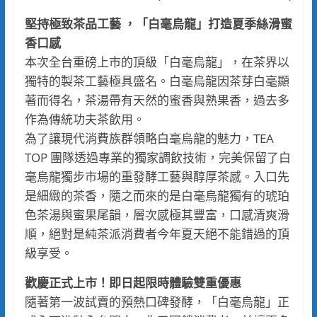
堅持極致茶品工藝 ，「白毫烏龍」打造夏季絲滑蜜
香口感
本次全台重磅上市的頂級「白毫烏龍」，在茶界以
獨特的製茶工藝極具盛名。白毫烏龍因茶芽白毫顯
著而得名，茶湯帶有天然的蜜香與熟果香，過去多
作為傳統功夫茶飲用。
為了讓現代消費族群領略白毫烏龍的魅力，TEA
TOP 團隊透過專業的獨家調飲技術，完美保留了白
毫烏龍獨步市場的重發酵工藝與醇厚茶感。入口先
是細緻的茶香，隨之而來的是白毫烏龍獨有的琥珀
色茶湯與蜜果尾韻，層次感極其豐富，口感清爽滑
順，絕對是純茶派消費者今年夏天絕不能錯過的頂
級享受。
歡慶正式上市！即日起限時體驗雙重優惠
隨著第一波試賣的預熱口碑發酵，「白毫烏龍」正