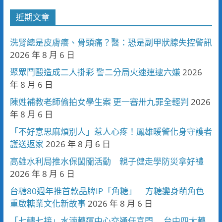
近期文章
洗腎總是皮膚癢、骨頭痛？醫：恐是副甲狀腺失控警訊
2026 年 8 月 6 日
聚眾鬥毆造成二人掛彩 警二分局火速連逮六嫌
2026
年 8 月 6 日
陳姓補教老師偷拍女學生案 更一審卅九罪全輕判
2026
年 8 月 6 日
「不好意思麻煩別人」惹人心疼！鳳雄暖警化身守護者
護送返家
2026 年 8 月 6 日
高雄水利局推水保闖關活動 親子健走學防災拿好禮
2026 年 8 月 6 日
台糖80週年推首款品牌IP「角糖」 方糖變身萌角色
重啟糖業文化新故事
2026 年 8 月 6 日
「七轉七接」水湳轉運中心交通任意門 台中四大轉