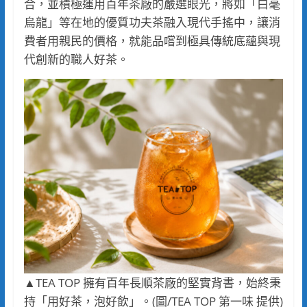
合，並積極運用百年茶廠的嚴選眼光，將如「白毫
烏龍」等在地的優質功夫茶融入現代手搖中，讓消
費者用親民的價格，就能品嚐到極具傳統底蘊與現
代創新的職人好茶。
▲TEA TOP 擁有百年長順茶廠的堅實背書，始終秉
持「用好茶，泡好飲」。(圖/TEA TOP 第一味 提供)