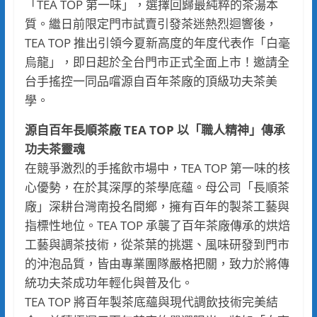
「TEA TOP 第一味」，選擇回歸最純粹的茶湯本
質。繼日前限定門市試賣引發茶迷熱烈迴響後，
TEA TOP 推出引領今夏新高度的年度代表作「白毫
烏龍」，即日起於全台門市正式全面上市！邀請全
台手搖控一同品嚐源自百年茶廠的頂級功夫茶美
學。
源自百年長順茶廠 TEA TOP 以「職人精神」傳承
功夫茶靈魂
在競爭激烈的手搖飲市場中，TEA TOP 第一味的核
心優勢，在於其深厚的茶學底蘊。母公司「長順茶
廠」深耕台灣南投名間鄉，擁有百年的製茶工藝與
指標性地位。TEA TOP 承襲了百年茶廠傳承的烘焙
工藝與調茶技術，從茶葉的挑選、風味研發到門市
的沖泡品質，皆由專業團隊嚴格把關，致力於將傳
統功夫茶成功年輕化與普及化。
TEA TOP 將百年製茶底蘊與現代調飲技術完美結