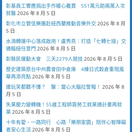
彰基員工響應捐出手作暖心義賣 551萬元助兩萬人次
就醫
2026 年 8 月 5 日
彰化市立管弦樂團赴紐西蘭推動音樂外交
2026 年 8 月
5 日
水湳轉運中心落成啟用！盧秀燕：打造「七轉七接」交
通樞紐任意門
2026 年 8 月 5 日
彰縣民運動大會 三天2279人競技
2026 年 8 月 5 日
歷史建築原台中州農會田中倉庫 4棟日式穀倉重現風
華再添亮點
2026 年 8 月 5 日
連玩笑都聽不懂？ 醫：當心大腦拉警報！
2026 年 8
月 5 日
失業壓力變轉機！55歲工程師靠勞工就業通計畫再就
業
2026 年 8 月 5 日
十年有愛、一路同行 心路「樂朋家園」陪伴心智障礙
者安心生活
2026 年 8 月 5 日