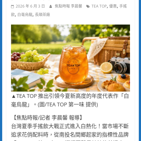
,
,
2026 年 6 月 3 日
焦點時報 李晨馨
TEA TOP
優惠
手搖
,
,
飲
白毫烏龍
長順茶廠
▲TEA TOP 推出引領今夏新高度的年度代表作「白
毫烏龍」。(圖/TEA TOP 第一味 提供)
【焦點時報/記者 李晨馨 報導】
台灣夏季手搖飲大戰正式進入白熱化！當市場不斷
追求花俏配料時，從南投名間鄉起家的指標性品牌