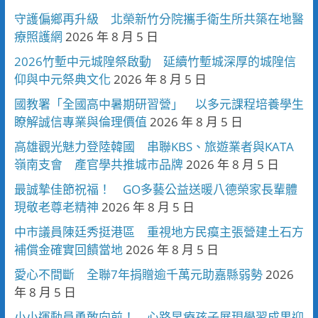
守護偏鄉再升級 北榮新竹分院攜手衛生所共築在地醫
療照護網
2026 年 8 月 5 日
2026竹塹中元城隍祭啟動 延續竹塹城深厚的城隍信
仰與中元祭典文化
2026 年 8 月 5 日
國教署「全國高中暑期研習營」 以多元課程培養學生
瞭解誠信專業與倫理價值
2026 年 8 月 5 日
高雄觀光魅力登陸韓國 串聯KBS、旅遊業者與KATA
嶺南支會 產官學共推城市品牌
2026 年 8 月 5 日
最誠摯佳節祝福！ GO多藝公益送暖八德榮家長輩體
現敬老尊老精神
2026 年 8 月 5 日
中市議員陳廷秀挺港區 重視地方民瘼主張營建土石方
補償金確實回饋當地
2026 年 8 月 5 日
愛心不間斷 全聯7年捐贈逾千萬元助嘉縣弱勢
2026
年 8 月 5 日
小小運動員勇敢向前！ 心路早療孩子展現學習成果迎