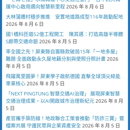
運中心啟用邁向智慧新里程
2026 年 8 月 6 日
大林蒲遷村穩步推進 安置地道路成型116年啟動配地
2026 年 8 月 6 日
國1橋科匝道52億工程開工 陳其邁：打造高雄半導體
S廊帶交通命脈
2026 年 8 月 5 日
率全國之先！屏東縣自籌縣款破局15年「一地多屋」
難題 全面啟動永久屋地籍分割與使照分照計畫
2026
年 8 月 5 日
飛躍萬里圓夢！屏東學子啟航德國 直擊全球頂尖綠能
車業核心
2026 年 8 月 5 日
「NEXT PINGTUNG 智慧交通AI治理」 展現屏東智慧
交通治理成果，以AI開啟城市治理新紀元
2026 年 8 月
5 日
產官攜手築防線！地政聯合工策會推動「防詐三寶」暨
檔案共展 守護民眾與企業資產安全
2026 年 8 月 5 日