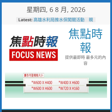
Skip
星期四, 6 8 月, 2026
to
content
Latest:
高雄水利局推水保闖關活動 親
子健走學防災拿好禮
焦點時
洗腎總是皮膚癢、骨頭痛？醫：
恐是副甲狀腺失控警訊
聚眾鬥毆造成二人掛彩 警二分
報
局火速連逮六嫌
陳姓補教老師偷拍女學生案 更
一審卅九罪全輕判
提供最即時 最多元的內
「不好意思麻煩別人」惹人心
容
疼！鳳雄暖警化身守護者護送返
家