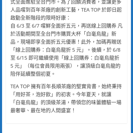
式全面進駐全台門市。為了回饋消費者，並讓更多
人品嚐到百年茶廠的創新工藝，TEA TOP 於即日起
啟動全新階段的限時好康：
自 6/3 至 6/7 嚐鮮全面折五元，再送線上回購券 凡
於活動期間至全台門市購買大杯「白毫烏龍」新
品，現場即享全面折五元優惠！此外，加碼再贈送
「線上回購券：白毫烏龍折 5 元」。後續，於 6/8
至 6/15 即可繼續使用「線上回購券：白毫烏龍折
5 元」（每位會員限用兩張），讓頂級白毫烏龍的
陪伴延續整個初夏。
TEA TOP 擁有百年長順茶廠的堅實背書，始終秉持
「用好茶，泡好飲」的初衷。今年夏天，就讓
「白毫烏龍」的頂級茶湯，帶領您的味蕾體驗一場
最奢華、最在地的人間盛宴！