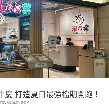
中慶 打造夏日最強檔期開跑！
,
,
中慶
新光三越
美食櫃