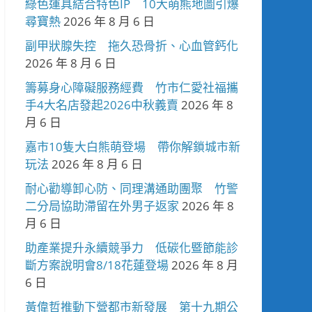
綠色運具結合特色IP 10大萌熊地圖引爆
尋寶熱
2026 年 8 月 6 日
副甲狀腺失控 拖久恐骨折、心血管鈣化
2026 年 8 月 6 日
籌募身心障礙服務經費 竹市仁愛社福攜
手4大名店發起2026中秋義賣
2026 年 8
月 6 日
嘉市10隻大白熊萌登場 帶你解鎖城市新
玩法
2026 年 8 月 6 日
耐心勸導卸心防、同理溝通助團聚 竹警
二分局協助滯留在外男子返家
2026 年 8
月 6 日
助產業提升永續競爭力 低碳化暨節能診
斷方案說明會8/18花蓮登場
2026 年 8 月
6 日
黃偉哲推動下營都市新發展 第十九期公