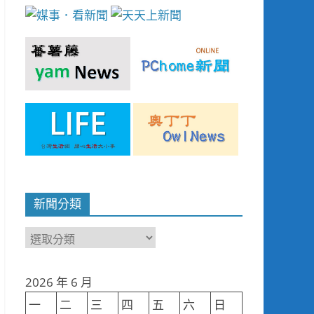
新聞分類
新
聞
分
2026 年 6 月
類
一
二
三
四
五
六
日