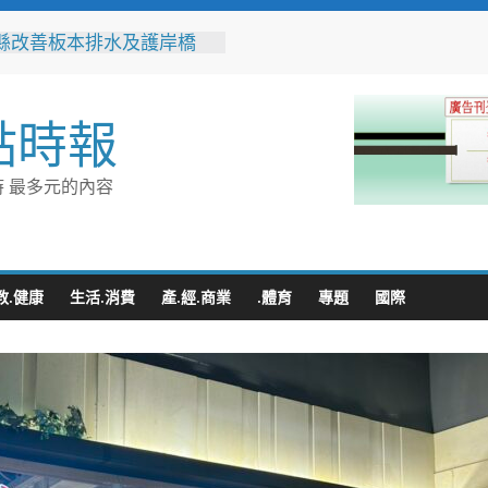
縣改善板本排水及護岸橋
解決大村、秀水淹水問題
之家進駐高雄義享時尚廣
父親節開幕祭三重超狂優惠
點時報
化時代的地方解方！彰化市
聯誼6年促成10對佳偶
縣長參選人魏平政率議員團
 最多元的內容
手造勢 盼翻轉彰化打造新
門讓愛傳進門 彰化縣獨居
訪查作業啟動
教.健康
生活.消費
產.經.商業
.體育
專題
國際