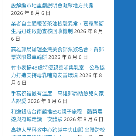
設解編市地重劃說明會凝聚地方共識
2026 年 8 月 6 日
業者自主通報苦茶油檢驗異常，嘉義縣衛
生局迅速啟動查核回收機制
2026 年 8 月
6 日
高雄郵局辦理臺灣美食郵票簽名會，買郵
票送限量車輪餅
2026 年 8 月 6 日
竹市表揚43處特優親善哺集乳室 公私協
力打造支持母乳哺育友善環境
2026 年 8
月 6 日
手寫祝福最有溫度 高雄郵局助憨兒向家
人說愛
2026 年 8 月 6 日
和逸飯店台南館推ESG親子旅程 酪梨農
遊與府城走讀一次體驗
2026 年 8 月 6 日
高雄大學科教中心跨越中央山脈 串聯跨校