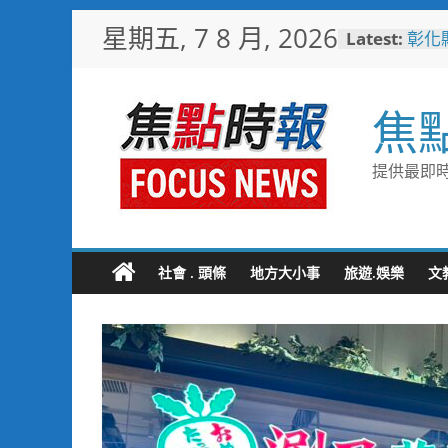
Skip
星期五, 7 8 月, 2026
Latest:
彰化
to
梁 
content
小米
場 
焦
少子
未婚
彰化
提供最即時
隊攜
局
敲敲
老人
社會 . 頭條
地方大小事
旅遊.娛樂
文