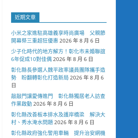
近期文章
小米之家進駐高雄義享時尚廣場 父親節
開幕祭三重超狂優惠
2026 年 8 月 6 日
少子化時代的地方解方！彰化市未婚聯誼
6年促成10對佳偶
2026 年 8 月 6 日
彰化縣長參選人魏平政率議員團隊攜手造
勢 盼翻轉彰化打造新局
2026 年 8 月 6
日
敲敲門讓愛傳進門 彰化縣獨居老人訪查
作業啟動
2026 年 8 月 6 日
彰化縣改善板本排水及護岸橋梁 解決大
村、秀水淹水問題
2026 年 8 月 6 日
彰化縣政府強化警用車輛 提升治安網機