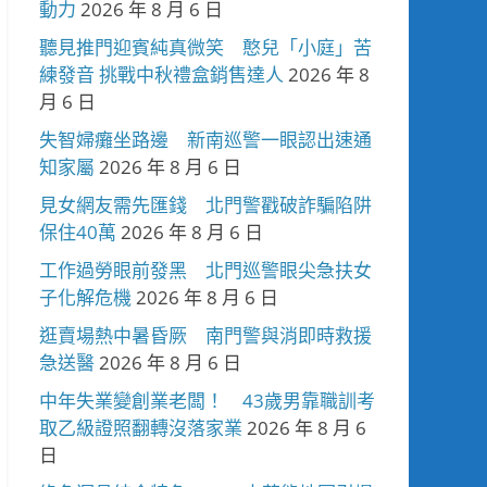
動力
2026 年 8 月 6 日
聽見推門迎賓純真微笑 憨兒「小庭」苦
練發音 挑戰中秋禮盒銷售達人
2026 年 8
月 6 日
失智婦癱坐路邊 新南巡警一眼認出速通
知家屬
2026 年 8 月 6 日
見女網友需先匯錢 北門警戳破詐騙陷阱
保住40萬
2026 年 8 月 6 日
工作過勞眼前發黑 北門巡警眼尖急扶女
子化解危機
2026 年 8 月 6 日
逛賣場熱中暑昏厥 南門警與消即時救援
急送醫
2026 年 8 月 6 日
中年失業變創業老闆！ 43歲男靠職訓考
取乙級證照翻轉沒落家業
2026 年 8 月 6
日