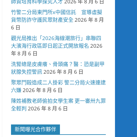
師資培育科學探究人才
2026 年 8 月 6 日
竹警二分局東門所x中國信託 宣導虛擬
貨幣防詐守護民眾財產安全
2026 年 8 月
6 日
觀光局推出「2026海線潮旅行」串聯四
大濱海行政區即日起正式開放報名
2026
年 8 月 6 日
洗腎總是皮膚癢、骨頭痛？醫：恐是副甲
狀腺失控警訊
2026 年 8 月 6 日
聚眾鬥毆造成二人掛彩 警二分局火速連逮
六嫌
2026 年 8 月 6 日
陳姓補教老師偷拍女學生案 更一審卅九罪
全輕判
2026 年 8 月 6 日
新聞曝光合作夥伴