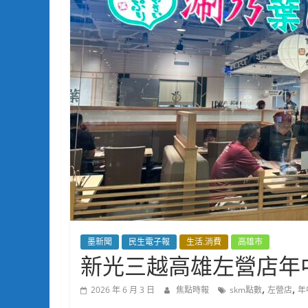
墨新聞
民生電子報
生活.消費
高雄市
新光三越高雄左營店年
,
,
2026 年 6 月 3 日
焦點時報
skm點數
左營店
年