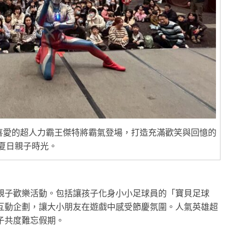
喜愛的超人力霸王傑特將霸氣登場，打造充滿歡笑與回憶的
夏日親子時光。
親子歡樂活動。包括讓孩子化身小小足球員的「寶貝足球
互動企劃，讓大小朋友在遊戲中感受節慶氛圍。人氣英雄超
子共度難忘假期。