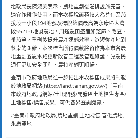
地政局長陳淑美表示，農地重劃後灌排設施完善，
適宜作耕作使用，而本次標脫面積較大為善化區茄
拔段一小段194地號及標脫總價最高為永康區大灣
段5521-1地號農地，周邊農田盛產如芝麻、毛豆、
番茄等，重劃後提升農產運銷效率，縮短從產地到
餐桌的距離。本次標售所得價款將留作為本市各農
地重劃區農水路更新改善工程及管理維護，讓農民
通行更加安全便利，農特產銷更順暢。
臺南市政府地政局進一步指出本次標售成果將刊載
於地政局網站(https://land.tainan.gov.tw/)「臺南
市政府地政局網站/土地開發/開發區土地標售專區/
土地標售/標售成果」可供各界查詢閱覽。
#臺南市政府地政局,農地重劃,土地標售,善化農地,
永康農地