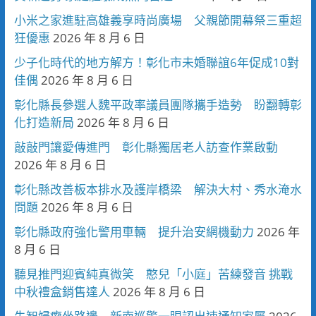
小米之家進駐高雄義享時尚廣場 父親節開幕祭三重超
狂優惠
2026 年 8 月 6 日
少子化時代的地方解方！彰化市未婚聯誼6年促成10對
佳偶
2026 年 8 月 6 日
彰化縣長參選人魏平政率議員團隊攜手造勢 盼翻轉彰
化打造新局
2026 年 8 月 6 日
敲敲門讓愛傳進門 彰化縣獨居老人訪查作業啟動
2026 年 8 月 6 日
彰化縣改善板本排水及護岸橋梁 解決大村、秀水淹水
問題
2026 年 8 月 6 日
彰化縣政府強化警用車輛 提升治安網機動力
2026 年
8 月 6 日
聽見推門迎賓純真微笑 憨兒「小庭」苦練發音 挑戰
中秋禮盒銷售達人
2026 年 8 月 6 日