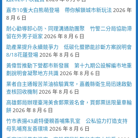
嘉市10隻大白熊萌登場 帶你解鎖城市新玩法
2026 年
8 月 6 日
耐心勸導卸心防、同理溝通助團聚 竹警二分局協助滯
留在外男子返家
2026 年 8 月 6 日
助產業提升永續競爭力 低碳化暨節能診斷方案說明會
8/18花蓮登場
2026 年 8 月 6 日
黃偉哲推動下營都市新發展 第十九期公設解編市地重
劃說明會凝聚地方共識
2026 年 8 月 6 日
業者自主通報苦茶油檢驗異常，嘉義縣衛生局迅速啟動
查核回收機制
2026 年 8 月 6 日
高雄郵局辦理臺灣美食郵票簽名會，買郵票送限量車輪
餅
2026 年 8 月 6 日
竹市表揚43處特優親善哺集乳室 公私協力打造支持
母乳哺育友善環境
2026 年 8 月 6 日