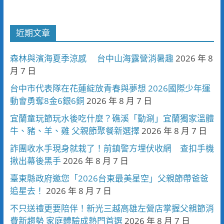
近期文章
森林與濱海夏季涼感 台中山海露營消暑趣
2026 年 8
月 7 日
台中市代表隊在花蓮綻放青春與夢想 2026國際少年運
動會勇奪8金6銀6銅
2026 年 8 月 7 日
宜蘭童玩節玩水後吃什麼？礁溪「動涮」宜蘭獨家溫體
牛、豬、羊、雞 父親節聚餐新選擇
2026 年 8 月 7 日
詐團收水手現身就栽了！前鎮警方埋伏收網 查扣手機
揪出幕後黑手
2026 年 8 月 7 日
臺東縣政府邀您「2026台東最美星空」父親節帶爸爸
追星去！
2026 年 8 月 7 日
不只送禮更要陪伴！新光三越高雄左營店掌握父親節消
費新趨勢 家庭體驗成熱門首選
2026 年 8 月 7 日