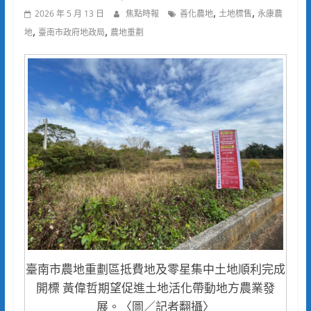
,
,
2026 年 5 月 13 日
焦點時報
善化農地
土地標售
永康農
,
,
地
臺南市政府地政局
農地重劃
臺南市農地重劃區抵費地及零星集中土地順利完成
開標 黃偉哲期望促進土地活化帶動地方農業發
展。〈圖／記者翻攝〉