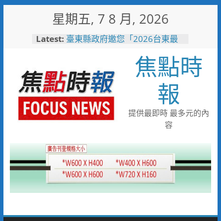
Skip
星期五, 7 8 月, 2026
to
content
Latest:
臺東縣政府邀您「2026台東最
美星空」父親節帶爸爸追星去！
焦點時
森林與濱海夏季涼感 台中山
海露營消暑趣
台中市代表隊在花蓮綻放青春與
報
夢想 2026國際少年運動會勇奪
8金6銀6銅
宜蘭童玩節玩水後吃什麼？礁溪
提供最即時 最多元的內
「動涮」宜蘭獨家溫體牛、豬、
容
羊、雞 父親節聚餐新選擇
詐團收水手現身就栽了！前鎮警
方埋伏收網 查扣手機揪出幕後
黑手