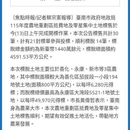
〔焦點時報/記者蔡宗憲報導〕臺南市政府地政局
115年度農地重劃區抵費地及零星集中土地標售於
今(13)日上午完成開標作業，本次公告標售共計30
筆，計有21封標單參與投標，順利標脫 14筆，標
脫總金額約為新臺幣1440萬餘元，標脫總面積約
4591.53平方公尺。
本次標脫土地主要位於善化、永康、新市等3區農
地，其中標脫面積較大為善化區茄拔段一小段194
地號土地(面積800平方公尺)，以每坪6,280元得
標；而脫標總價最高為永康區大灣段5521-1地號土
地，以每坪49,970元得標，市長黃偉哲表示，臺南
身為農業大市，本次農地重劃區抵費地及零星集中
土地標售順利，期望有效促進土地活化，帶動地方
農業發展。