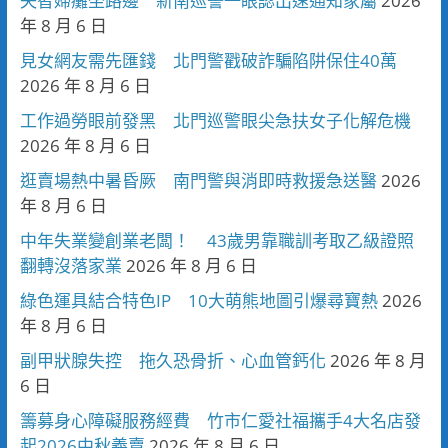
失智婦癱坐路邊 新南巡警一眼認出速通知家屬
2026
年 8 月 6 日
見女網友需先匯錢 北門警戳破詐騙陷阱保住40萬
2026 年 8 月 6 日
工作過勞眼前發黑 北門巡警眼尖急扶女子化解危機
2026 年 8 月 6 日
逛賣場熱中暑昏厥 南門警與消即時救援急送醫
2026
年 8 月 6 日
中年失業變創業老闆！ 43歲男靠職訓考取乙級證照
翻轉沒落家業
2026 年 8 月 6 日
綠色運具結合特色IP 10大萌熊地圖引爆尋寶熱
2026
年 8 月 6 日
副甲狀腺失控 拖久恐骨折、心血管鈣化
2026 年 8 月
6 日
籌募身心障礙服務經費 竹市仁愛社福攜手4大名店發
起2026中秋義賣
2026 年 8 月 6 日