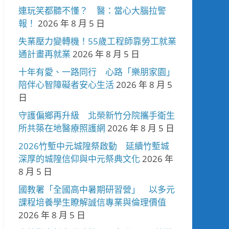
連玩笑都聽不懂？ 醫：當心大腦拉警
報！
2026 年 8 月 5 日
失業壓力變轉機！55歲工程師靠勞工就業
通計畫再就業
2026 年 8 月 5 日
十年有愛、一路同行 心路「樂朋家園」
陪伴心智障礙者安心生活
2026 年 8 月 5
日
守護偏鄉再升級 北榮新竹分院攜手衛生
所共築在地醫療照護網
2026 年 8 月 5 日
2026竹塹中元城隍祭啟動 延續竹塹城
深厚的城隍信仰與中元祭典文化
2026 年
8 月 5 日
國教署「全國高中暑期研習營」 以多元
課程培養學生瞭解誠信專業與倫理價值
2026 年 8 月 5 日