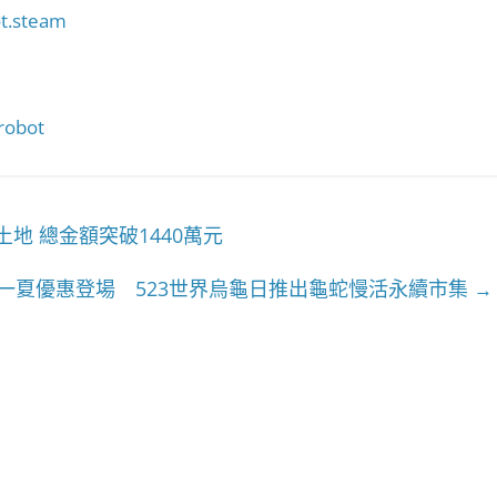
t.steam
robot
地 總金額突破1440萬元
一夏優惠登場 523世界烏龜日推出龜蛇慢活永續市集
→