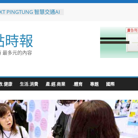
XT PINGTUNG 智慧交通AI
」 展現屏東智慧交通治理
，以AI開啟城市治理新紀元
蒲遷村穩步推進 安置地道
點時報
型116年啟動配地
橋科匝道52億工程開工 陳
：打造高雄半導體S廊帶交
 最多元的內容
脈
國之先！屏東縣自籌縣款破
5年「一地多屋」難題 全面
永久屋地籍分割與使照分照
教.健康
生活.消費
產.經.商業
.體育
專題
國際
萬里圓夢！屏東學子啟航德
直擊全球頂尖綠能車業核心