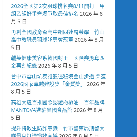
2026全國第2次羽球排名賽8/11開打 甲
組乙組好手齊聚爭取最佳排名
2026 年 8
月 5 日
再創全國教育盃高中組四連霸榮耀 竹山
高中教職員羽球隊勇奪冠軍
2026 年 8 月
5 日
輔英健康美容系韓國封王 國際賽勇奪四
金再創紀錄
2026 年 8 月 5 日
台中市雪山坑泰雅獵徑秘境登山步道 榮獲
2026國家卓越建設獎「金質獎」
2026 年
8 月 5 日
高雄大遠百推國際認證橄欖油 百年品牌
MANTOVA進駐異國食品館
2026 年 8 月
5 日
提升特教生防詐意識 竹市警察局刑警大
隊量身打造識詐宣導
2026 年 8 月 5 日