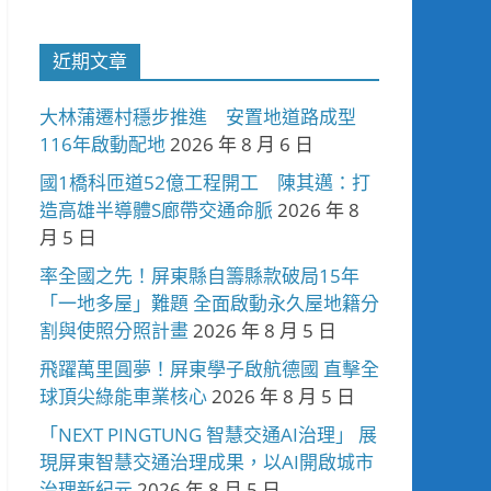
近期文章
大林蒲遷村穩步推進 安置地道路成型
116年啟動配地
2026 年 8 月 6 日
國1橋科匝道52億工程開工 陳其邁：打
造高雄半導體S廊帶交通命脈
2026 年 8
月 5 日
率全國之先！屏東縣自籌縣款破局15年
「一地多屋」難題 全面啟動永久屋地籍分
割與使照分照計畫
2026 年 8 月 5 日
飛躍萬里圓夢！屏東學子啟航德國 直擊全
球頂尖綠能車業核心
2026 年 8 月 5 日
「NEXT PINGTUNG 智慧交通AI治理」 展
現屏東智慧交通治理成果，以AI開啟城市
治理新紀元
2026 年 8 月 5 日