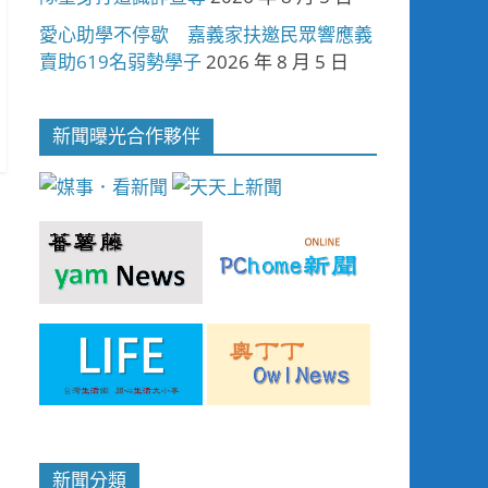
愛心助學不停歇 嘉義家扶邀民眾響應義
賣助619名弱勢學子
2026 年 8 月 5 日
新聞曝光合作夥伴
新聞分類