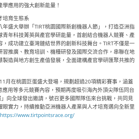
產學應用的強大創新能量！
才培育生態系
年盛大舉辦「TIRT桃園國際新創機器人節」，打造亞洲指
球青年科技菁英與產官學研能量，首創結合機器人競賽、產
，成功建立臺灣鏈結世界的創新科技舞台。TIRT不僅是一
研習推廣、教育培訓、機種研發及國際交流合作，串聯在地
慧製造與地方創生產值發展，全面建構產官學研匯聚共推的
計於11月在桃園巨蛋盛大登場，規劃超過20項精彩賽事，涵蓋
創意應用等多元競賽內容，預期再度吸引海內外頂尖隊伍同台
育會展」向全球發出邀請，號召更多國際隊伍來台挑戰，共同見
耀眼實力，持續推動亞洲機器人產業與人才培育邁向全新里
https://www.tirtpointsrace.org/