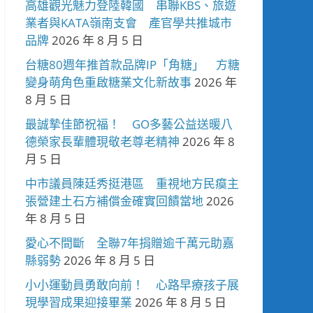
高雄觀光魅力登陸韓國 串聯KBS、旅遊
業者與KATA嶺南支會 產官學共推城市
品牌
2026 年 8 月 5 日
台糖80週年推首款品牌IP「角糖」 方糖
變身萌角色重啟糖業文化新故事
2026 年
8 月 5 日
最誠摯佳節祝福！ GO多藝公益送暖八
德榮家長輩體現敬老尊老精神
2026 年 8
月 5 日
中市議員陳廷秀挺港區 重視地方民瘼主
張營建土石方補償金確實回饋當地
2026
年 8 月 5 日
愛心不間斷 全聯7年捐贈逾千萬元助嘉
縣弱勢
2026 年 8 月 5 日
小小運動員勇敢向前！ 心路早療孩子展
現學習成果迎接畢業
2026 年 8 月 5 日