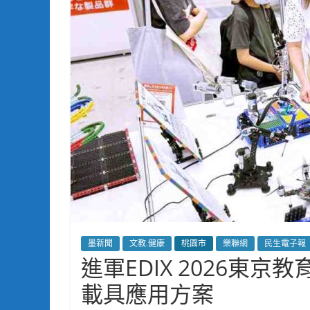
墨新聞
文教.健康
桃園市
樂聯網
民生電子報
進軍EDIX 2026東
載具應用方案