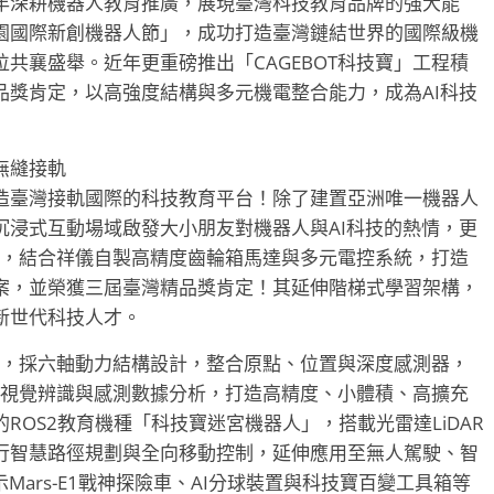
年深耕機器人教育推廣，展現臺灣科技教育品牌的強大能
桃園國際新創機器人節」，成功打造臺灣鏈結世界的國際級機
共襄盛舉。近年更重磅推出「CAGEBOT科技寶」工程積
品獎肯定，以高強度結構與多元機電整合能力，成為AI科技
無縫接軌
造臺灣接軌國際的科技教育平台！除了建置亞洲唯一機器人
沉浸式互動場域啟發大小朋友對機器人與AI科技的熱情，更
積木，結合祥儀自製高精度齒輪箱馬達與多元電控系統，打造
案，並榮獲三屆臺灣精品獎肯定！其延伸階梯式學習架構，
新世代科技人才。
手臂，採六軸動力結構設計，整合原點、位置與深度感測器，
AI視覺辨識與感測數據分析，打造高精度、小體積、高擴充
OS2教育機種「科技寶迷宮機器人」，搭載光雷達LiDAR
行智慧路徑規劃與全向移動控制，延伸應用至無人駕駛、智
Mars-E1戰神探險車、AI分球裝置與科技寶百變工具箱等