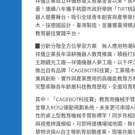
祥儀企業成立祥儀慈善文教基金會以來，長
量！連續八年攜手桃園市政府舉辦「TIRT
器人競賽舞台，吸引全球青年創客與產學單位
木，採德國設計、臺灣製造，並屢獲臺灣精
教育最佳實踐平台。
▉分齡分階全方位學習方案 無人應用熱潮
祥儀企業長年深耕機器人教育推廣，積極打
主題觀光工廠—祥儀機器人夢工廠，以千坪
推出自有品牌「CAGEBOT科技寶」工業
兼具創新、實作與產業應用的高機能教育方
完整串聯各年齡層科技教育歷程，全面培育
其中，「CAGEBOT科技寶」教育用機械
並導入ROS2運動規劃系統，未來更可串接
性的桌上型教育機械手臂新標竿！同步亮相的R
與視覺辨識模組，可即時建構場域地圖、執
慧物流與AI自主導航等前瞻產業。現場亦展示