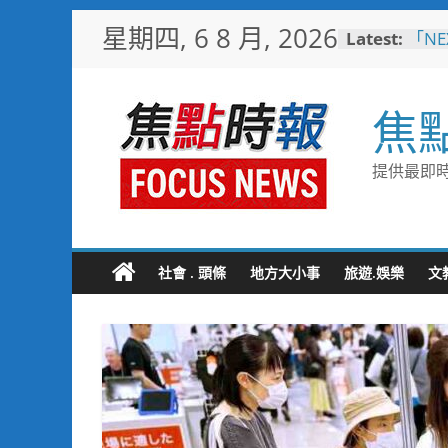
Skip
星期四, 6 8 月, 2026
Latest:
「NE
to
治理
content
成果
大林
焦
路成
國1
其邁
提供最即時
通命
率全
局1
啟動
計畫
社會 . 頭條
地方大小事
旅遊.娛樂
文
飛躍
國 