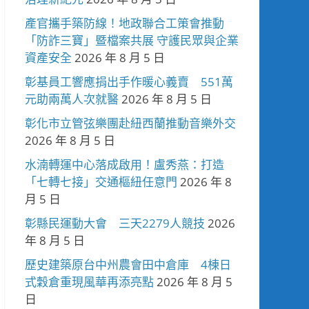
產官攜手築防線！地政聯合工策會推動
「防詐三寶」暨檔案共展 守護民眾與企業
資產安全
2026 年 8 月 5 日
彰基員工響應捐出手作暖心義賣 551萬
元助兩萬人次就醫
2026 年 8 月 5 日
彰化市立管弦樂團赴紐西蘭推動音樂外交
2026 年 8 月 5 日
水湳轉運中心落成啟用！盧秀燕：打造
「七轉七接」交通樞紐任意門
2026 年 8
月 5 日
彰縣民運動大會 三天2279人競技
2026
年 8 月 5 日
歷史建築原台中州農會田中倉庫 4棟日
式穀倉重現風華再添亮點
2026 年 8 月 5
日