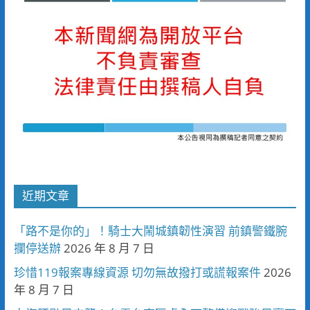
近期文章
「路不是你的」！騎士大鬧城鎮韌性演習 前鎮警鐵腕
攔停送辦
2026 年 8 月 7 日
珍惜119報案專線資源 切勿無故撥打或謊報案件
2026
年 8 月 7 日