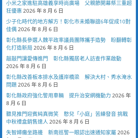
小米之家進駐高雄義享時尚廣場 父親節開幕祭三重超
狂優惠
2026 年 8 月 6 日
少子化時代的地方解方！彰化市未婚聯誼6年促成10對
佳偶
2026 年 8 月 6 日
彰化縣長參選人魏平政率議員團隊攜手造勢 盼翻轉彰
化打造新局
2026 年 8 月 6 日
敲敲門讓愛傳進門 彰化縣獨居老人訪查作業啟動
2026 年 8 月 6 日
彰化縣改善板本排水及護岸橋梁 解決大村、秀水淹水
問題
2026 年 8 月 6 日
彰化縣政府強化警用車輛 提升治安網機動力
2026 年
8 月 6 日
聽見推門迎賓純真微笑 憨兒「小庭」苦練發音 挑戰
中秋禮盒銷售達人
2026 年 8 月 6 日
失智婦癱坐路邊 新南巡警一眼認出速通知家屬
2026