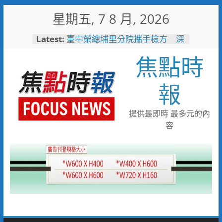
Skip
星期五, 7 8 月, 2026
to
content
Latest:
臺中榮總埔里分院攜手檢方 深
化醫事倫理教育
焦點時
「路不是你的」！騎士大鬧城鎮
韌性演習 前鎮警鐵腕攔停送辦
珍惜119報案專線資源 切勿無故
報
撥打或謊報案件
白海豚颱風來襲！台電台東區處
全面整備迎戰強風豪雨 籲多利
提供最即時 最多元的內
用「台灣電力APP」查詢
容
男子性侵偷拍又餵毒致傳播女暴
斃 法官審後判十四年六月徒刑