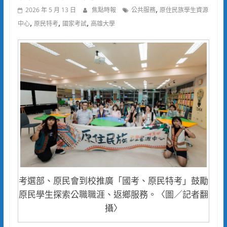
,
2026 年 5 月 13 日
焦點時報
公共服務
原住民族學生資源
,
,
,
中心
原民特考
國家考試
高雄大學
考選部、原民會到校推廣「國考、原民特考」鼓勵
原民學生探索公職職涯、返鄉服務。〈圖／記者翻
攝〉