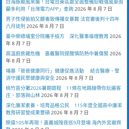
白海豚颱風來襲！台電台東區處全面整備迎戰強風豪雨
籲多利用「台灣電力APP」查詢
2026 年 8 月 7 日
男子性侵偷拍又餵毒致傳播女暴斃 法官審後判十四年
六月徒刑
2026 年 8 月 7 日
臺中榮總埔里分院攜手檢方 深化醫事倫理教育
2026
年 8 月 7 日
高溫廚房藏危機 嘉義醫院提醒慎防熱中暑傷腎
2026
年 8 月 7 日
埔基「爸爸健康同行」健康促進活動 結合醫療、警
消守護民眾健康與安全
2026 年 8 月 7 日
桃竹苗分署2026暑期遊程 11條在地路線帶你玩遍客
庄、部落與山林
2026 年 8 月 7 日
深化廉潔素養、培育品格公民 115年度全國高中廉潔
教育研習營成果豐碩
2026 年 8 月 7 日
睽違105年再現！嘉義城隍夜巡9月登場 海內外宮廟齊