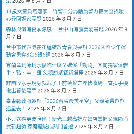
聚
2026 年 8 月 7 日
11歲女童負氣離家 竹警二分局動員警力擴大查找暖
心尋回返家團聚
2026 年 8 月 7 日
森林與濱海夏季涼感 台中山海露營消暑趣
2026 年 8
月 7 日
台中市代表隊在花蓮綻放青春與夢想 2026國際少年運
動會勇奪8金6銀6銅
2026 年 8 月 7 日
宜蘭童玩節玩水後吃什麼？礁溪「動涮」宜蘭獨家溫體
牛、豬、羊、雞 父親節聚餐新選擇
2026 年 8 月 7 日
詐團收水手現身就栽了！前鎮警方埋伏收網 查扣手機
揪出幕後黑手
2026 年 8 月 7 日
臺東縣政府邀您「2026台東最美星空」父親節帶爸爸
追星去！
2026 年 8 月 7 日
不只送禮更要陪伴！新光三越高雄左營店掌握父親節消
費新趨勢 家庭體驗成熱門首選
2026 年 8 月 7 日