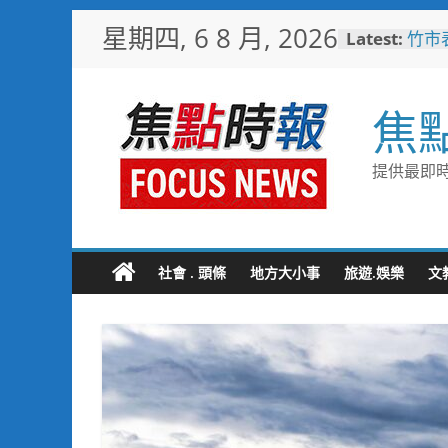
Skip
星期四, 6 8 月, 2026
Latest:
竹市
to
室 
content
友善
助產
焦
暨節
登場
黃偉
提供最即時
十九
凝聚
業者
嘉義
機制
社會 . 頭條
地方大小事
旅遊.娛樂
文
高雄
會，