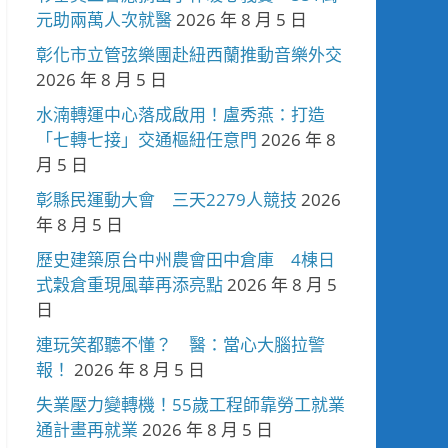
元助兩萬人次就醫
2026 年 8 月 5 日
彰化市立管弦樂團赴紐西蘭推動音樂外交
2026 年 8 月 5 日
水湳轉運中心落成啟用！盧秀燕：打造
「七轉七接」交通樞紐任意門
2026 年 8
月 5 日
彰縣民運動大會 三天2279人競技
2026
年 8 月 5 日
歷史建築原台中州農會田中倉庫 4棟日
式穀倉重現風華再添亮點
2026 年 8 月 5
日
連玩笑都聽不懂？ 醫：當心大腦拉警
報！
2026 年 8 月 5 日
失業壓力變轉機！55歲工程師靠勞工就業
通計畫再就業
2026 年 8 月 5 日