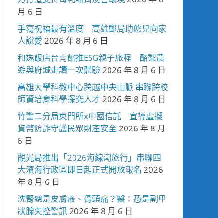
月 6 日
手寫祝福最有溫度 高雄郵局助憨兒向家
人說愛
2026 年 8 月 6 日
和逸飯店台南館推ESG親子旅程 酪梨農
遊與府城走讀一次體驗
2026 年 8 月 6 日
高雄大學科教中心跨越中央山脈 串聯跨校
師資培育科學探究人才
2026 年 8 月 6 日
竹警二分局東門所x中國信託 宣導虛擬
貨幣防詐守護民眾財產安全
2026 年 8 月
6 日
觀光局推出「2026海線潮旅行」串聯四
大濱海行政區即日起正式開放報名
2026
年 8 月 6 日
洗腎總是皮膚癢、骨頭痛？醫：恐是副甲
狀腺失控警訊
2026 年 8 月 6 日