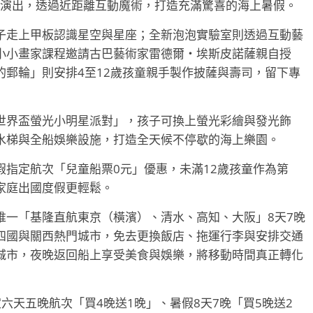
將登船演出，透過近距離互動魔術，打造充滿驚喜的海上暑假。
子走上甲板認識星空與星座；全新泡泡實驗室則透過互動藝
小小畫家課程邀請古巴藝術家雷德爾・埃斯皮諾薩親自授
郵輪」則安排4至12歲孩童親手製作披薩與壽司，留下專
世界盃螢光小明星派對」，孩子可換上螢光彩繪與發光飾
水梯與全船娛樂設施，打造全天候不停歇的海上樂園。
指定航次「兒童船票0元」優惠，未滿12歲孩童作為第
家庭出國度假更輕鬆。
唯一「基隆直航東京（橫濱）、清水、高知、大阪」8天7晚
四國與關西熱門城市，免去更換飯店、拖運行李與安排交通
城市，夜晚返回船上享受美食與娛樂，將移動時間真正轉化
六天五晚航次「買4晚送1晚」、暑假8天7晚「買5晚送2