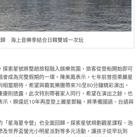
級回歸 海上音樂季結合日韓雙城一次玩
，探索星號將整趟旅程融入娛樂氛圍，旅客從登船開始即可
唱會成為完整假期的一環。陳美鳳表示，七年前曾搭乘麗星
相當期待，希望與霸氣樂團帶來70至80分鐘精彩演出，
康康則透露，此次特別帶著家人同行，希望在演出之餘，也
表示，睽違近10年再度登上麗星郵輪，將準備國語、台語與
的「星海夏令營」也全面回歸。探索星號規劃觀星課程、泡
節及世界盃螢光小明星派對等多元活動，讓孩子從早玩到