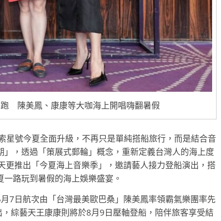
季開跑 陳美鳳、康康等大咖海上開唱嗨翻暑假
探索星號今夏全面升級，不再只是單純搭船旅行，而是結合音
期」，透過「策展式郵輪」概念，重新定義台灣人的海上度
夏天更推出「今夏海上音樂季」，邀請藝人接力登船演出，搭
夏一路玩到暑假的海上娛樂盛宴。
6月7日航次由「台灣最美歐巴桑」陳美鳳率領霸氣樂團率先
出，綜藝天王康康則將於8月9日壓軸登船，陪伴旅客享受結