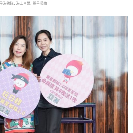
,
,
星海營隊
海上音樂
麗星郵輪