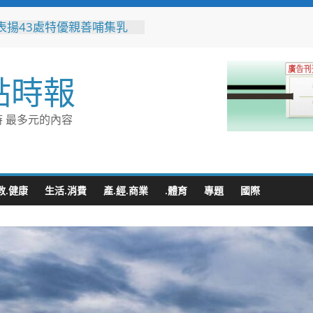
表揚43處特優親善哺集乳
公私協力打造支持母乳哺育
環境
業提升永續競爭力 低碳化
點時報
能診斷方案說明會8/18花蓮
哲推動下營都市新發展 第
 最多元的內容
期公設解編市地重劃說明會
地方共識
自主通報苦茶油檢驗異常，
縣衛生局迅速啟動查核回收
教.健康
生活.消費
產.經.商業
.體育
專題
國際
郵局辦理臺灣美食郵票簽名
買郵票送限量車輪餅