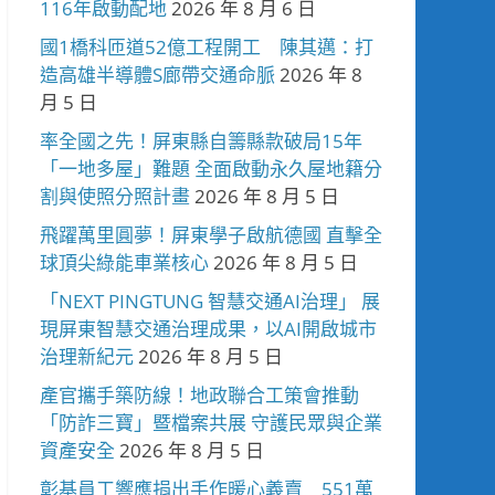
116年啟動配地
2026 年 8 月 6 日
國1橋科匝道52億工程開工 陳其邁：打
造高雄半導體S廊帶交通命脈
2026 年 8
月 5 日
率全國之先！屏東縣自籌縣款破局15年
「一地多屋」難題 全面啟動永久屋地籍分
割與使照分照計畫
2026 年 8 月 5 日
飛躍萬里圓夢！屏東學子啟航德國 直擊全
球頂尖綠能車業核心
2026 年 8 月 5 日
「NEXT PINGTUNG 智慧交通AI治理」 展
現屏東智慧交通治理成果，以AI開啟城市
治理新紀元
2026 年 8 月 5 日
產官攜手築防線！地政聯合工策會推動
「防詐三寶」暨檔案共展 守護民眾與企業
資產安全
2026 年 8 月 5 日
彰基員工響應捐出手作暖心義賣 551萬