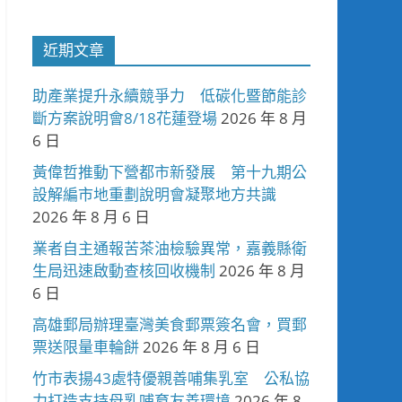
近期文章
助產業提升永續競爭力 低碳化暨節能診
斷方案說明會8/18花蓮登場
2026 年 8 月
6 日
黃偉哲推動下營都市新發展 第十九期公
設解編市地重劃說明會凝聚地方共識
2026 年 8 月 6 日
業者自主通報苦茶油檢驗異常，嘉義縣衛
生局迅速啟動查核回收機制
2026 年 8 月
6 日
高雄郵局辦理臺灣美食郵票簽名會，買郵
票送限量車輪餅
2026 年 8 月 6 日
竹市表揚43處特優親善哺集乳室 公私協
力打造支持母乳哺育友善環境
2026 年 8