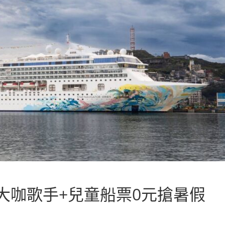
大咖歌手+兒童船票0元搶暑假