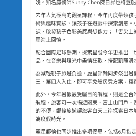
晚。知名魔術師Sunny Chen陳日昇也
去年人氣極高的觀星課程，今年再度帶領孩
術與趣味實驗，讓孩子在遊戲中探索創意。
課，啟發孩子色彩美感與想像力；「舌尖上的
屬海上回憶。
配合國際足球熱潮，探索星號今年更推出「
品，在音樂與燈光中盡情狂歡，搭配凱薩滑
為減輕親子旅遊負擔，麗星郵輪同步祭出暑假
三、第四人入住，即可享免艙房費方案，讓
此外，今年暑假最受矚目的航程，則是全台
航程，旅客可一次暢遊關東、富士山門戶、
的不便。郵輪旅遊讓旅客白天上岸探索日本
為度假時光。
麗星郵輪也同步推出多項優惠，包括6月指定