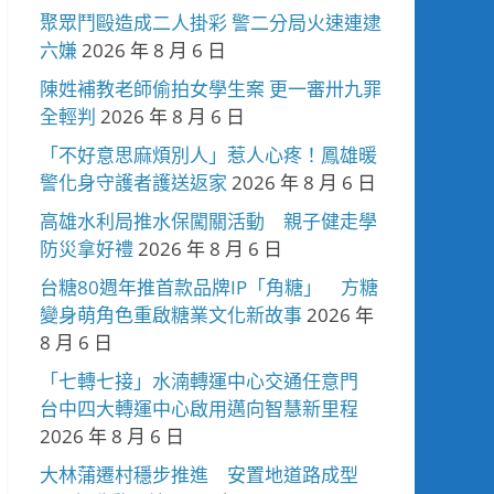
聚眾鬥毆造成二人掛彩 警二分局火速連逮
六嫌
2026 年 8 月 6 日
陳姓補教老師偷拍女學生案 更一審卅九罪
全輕判
2026 年 8 月 6 日
「不好意思麻煩別人」惹人心疼！鳳雄暖
警化身守護者護送返家
2026 年 8 月 6 日
高雄水利局推水保闖關活動 親子健走學
防災拿好禮
2026 年 8 月 6 日
台糖80週年推首款品牌IP「角糖」 方糖
變身萌角色重啟糖業文化新故事
2026 年
8 月 6 日
「七轉七接」水湳轉運中心交通任意門
台中四大轉運中心啟用邁向智慧新里程
2026 年 8 月 6 日
大林蒲遷村穩步推進 安置地道路成型