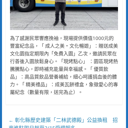
為了感謝民眾響應挽袖，現場提供價值1000元的
豐富紀念品，「 成人之美・文化暢遊」：贈送成美
文化園指定期限內「免費入園」乙次，邀請民眾在
行善後入園放鬆身心。「現烤點心」 ：園區現烤熱
騰騰點心，即時補充能量與幸福感。「 優質飲
品」：高品質飲品營養補給，細心呵護捐血後的體
力。「 精美禮品」：成美瓦餅禮盒，象徵愛心的專
屬紀念（數量有限，送完為止）。
彰化縣歷史建築「二林武德殿」公益換租 招
←
商進駐即日起至3/15受理報名