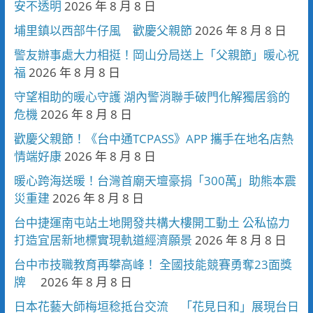
安不透明
2026 年 8 月 8 日
埔里鎮以西部牛仔風 歡慶父親節
2026 年 8 月 8 日
警友辦事處大力相挺！岡山分局送上「父親節」暖心祝
福
2026 年 8 月 8 日
守望相助的暖心守護 湖內警消聯手破門化解獨居翁的
危機
2026 年 8 月 8 日
歡慶父親節！《台中通TCPASS》APP 攜手在地名店熱
情端好康
2026 年 8 月 8 日
暖心跨海送暖！台灣首廟天壇豪捐「300萬」助熊本震
災重建
2026 年 8 月 8 日
台中捷運南屯站土地開發共構大樓開工動土 公私協力
打造宜居新地標實現軌道經濟願景
2026 年 8 月 8 日
台中市技職教育再攀高峰！ 全國技能競賽勇奪23面獎
牌
2026 年 8 月 8 日
日本花藝大師梅垣稔抵台交流 「花見日和」展現台日