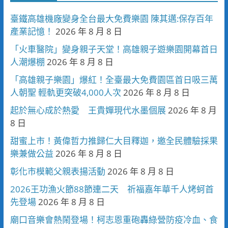
臺鐵高雄機廠變身全台最大免費樂園 陳其邁:保存百年
產業記憶！
2026 年 8 月 8 日
「火車醫院」變身親子天堂！高雄親子遊樂園開幕首日
人潮爆棚
2026 年 8 月 8 日
「高雄親子樂園」爆紅！全臺最大免費園區首日吸三萬
人朝聖 輕軌更突破4,000人次
2026 年 8 月 8 日
起於無心成於熱愛 王貴嬋現代水墨個展
2026 年 8 月
8 日
甜蜜上市！黃偉哲力推歸仁大目釋迦，邀全民體驗採果
樂兼做公益
2026 年 8 月 8 日
彰化市模範父親表揚活動
2026 年 8 月 8 日
2026王功漁火節88節連二天 祈福嘉年華千人烤蚵首
先登場
2026 年 8 月 8 日
廟口音樂會熱鬧登場！柯志恩重砲轟綠營防疫冷血、食