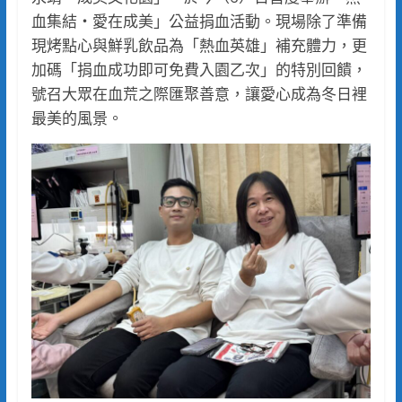
血集結・愛在成美」公益捐血活動。現場除了準備
現烤點心與鮮乳飲品為「熱血英雄」補充體力，更
加碼「捐血成功即可免費入園乙次」的特別回饋，
號召大眾在血荒之際匯聚善意，讓愛心成為冬日裡
最美的風景。