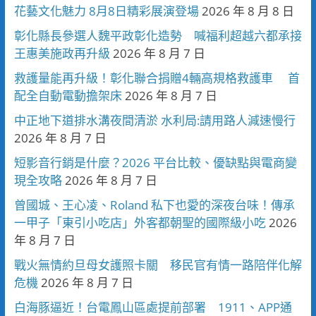
花藝文化魅力 8月8日精彩展演登場
2026 年 8 月 8 日
彰化縣長參選人魏平政彰化造勢 喊福利超越六都承接
王惠美施政再升級
2026 年 8 月 7 日
救護量能再升級！彰化聯合捐贈4輛高規格救護車 首
配全自動電動擔架床
2026 年 8 月 7 日
中正地下道排水溝夜間清淤 水利局:請用路人減速慢行
2026 年 8 月 7 日
短影音行銷是什麼？2026 平台比較、優缺點與電商變
現全攻略
2026 年 8 月 7 日
曾國城、王心凌、Roland 私下也愛的深夜台味！傳承
一甲子「東引小吃店」外客都朝聖的國際級小吃
2026
年 8 月 7 日
戰火無情約旦母女護照卡關 移民官有情一路陪伴化解
危機
2026 年 8 月 7 日
白海豚逼近！台電鳳山區處提前部署 1911、APP通