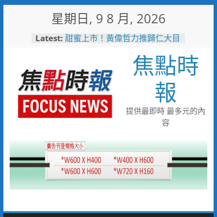
Skip
星期日, 9 8 月, 2026
to
content
Latest:
甜蜜上市！黃偉哲力推歸仁大目
釋迦，邀全民體驗採果樂兼做公
焦點時
益
臺鐵高雄機廠變身全台最大免費
樂園 陳其邁:保存百年產業記
報
憶！
「火車醫院」變身親子天堂！高
雄親子遊樂園開幕首日人潮爆棚
提供最即時 最多元的內
「高雄親子樂園」爆紅！全臺最
容
大免費園區首日吸三萬人朝聖
輕軌更突破4,000人次
起於無心成於熱愛 王貴嬋現代
水墨個展