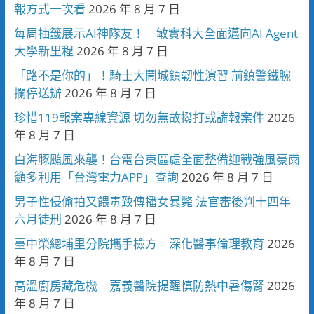
報方式一次看
2026 年 8 月 7 日
每周抽籤展示AI神隊友！ 敏實科大全面邁向AI Agent
大學新里程
2026 年 8 月 7 日
「路不是你的」！騎士大鬧城鎮韌性演習 前鎮警鐵腕
攔停送辦
2026 年 8 月 7 日
珍惜119報案專線資源 切勿無故撥打或謊報案件
2026
年 8 月 7 日
白海豚颱風來襲！台電台東區處全面整備迎戰強風豪雨
籲多利用「台灣電力APP」查詢
2026 年 8 月 7 日
男子性侵偷拍又餵毒致傳播女暴斃 法官審後判十四年
六月徒刑
2026 年 8 月 7 日
臺中榮總埔里分院攜手檢方 深化醫事倫理教育
2026
年 8 月 7 日
高溫廚房藏危機 嘉義醫院提醒慎防熱中暑傷腎
2026
年 8 月 7 日