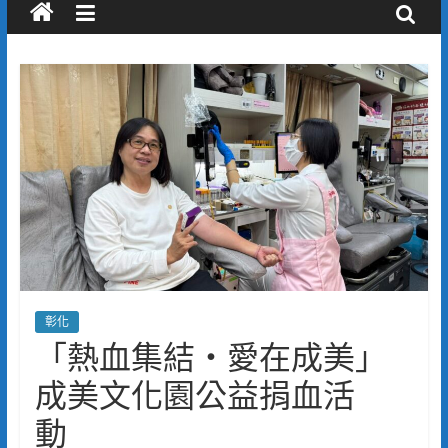
彰化
「熱血集結・愛在成美」
成美文化園公益捐血活
動