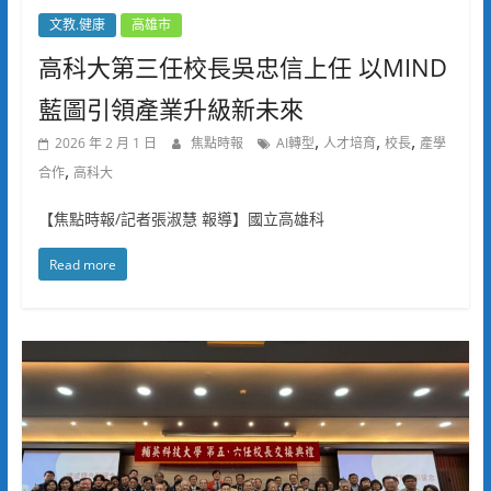
文教.健康
高雄市
高科大第三任校長吳忠信上任 以MIND
藍圖引領產業升級新未來
,
,
,
2026 年 2 月 1 日
焦點時報
AI轉型
人才培育
校長
產學
,
合作
高科大
【焦點時報/記者張淑慧 報導】國立高雄科
Read more