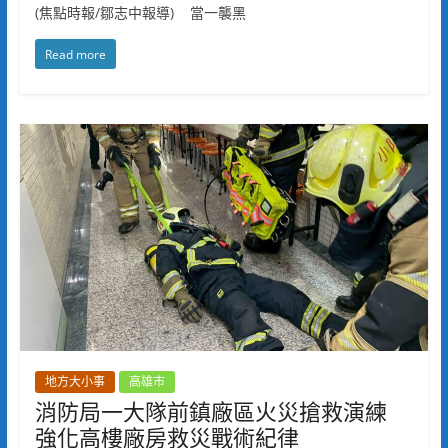
(焦點時報/鄒志中報導) 當一襲黑
Read more
地方大小事
高雄市
消防局一大隊前鎮廠區火災搶救演練
強化高樓廠房救災戰術紀律