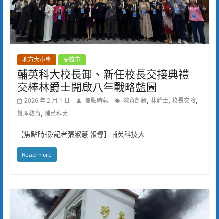
地方大小事
高雄市
輔英科大校長卸、新任校長交接典禮
交棒林爵士開啟八年戰略藍圖
,
,
,
2026 年 2 月 1 日
焦點時報
教育創新
林爵士
校長交接
,
護理教育
輔英科大
【焦點時報/記者張淑慧 報導】輔英科技大
Read more