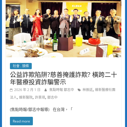
社會 . 頭條
公益詐欺陷阱?慈善掩護詐欺? 橫跨二十
年醫療投資詐騙警示
,
2026 年 2 月 1 日
焦點時報 鄒志中
林振廷
維新醫療社團
,
,
,
法人
維新醫院
許景琦
鄒志中
(焦點時報/鄒志中報導) 在台灣，「
Read more