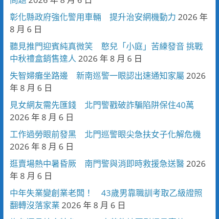
彰化縣政府強化警用車輛 提升治安網機動力
2026 年
8 月 6 日
聽見推門迎賓純真微笑 憨兒「小庭」苦練發音 挑戰
中秋禮盒銷售達人
2026 年 8 月 6 日
失智婦癱坐路邊 新南巡警一眼認出速通知家屬
2026
年 8 月 6 日
見女網友需先匯錢 北門警戳破詐騙陷阱保住40萬
2026 年 8 月 6 日
工作過勞眼前發黑 北門巡警眼尖急扶女子化解危機
2026 年 8 月 6 日
逛賣場熱中暑昏厥 南門警與消即時救援急送醫
2026
年 8 月 6 日
中年失業變創業老闆！ 43歲男靠職訓考取乙級證照
翻轉沒落家業
2026 年 8 月 6 日