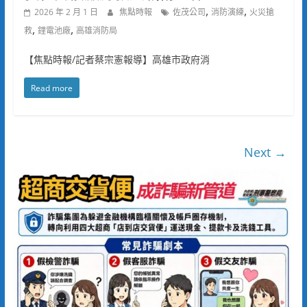
,
,
2026 年 2 月 1 日
焦點時報
佐茂公司
消防演練
火災搶
,
,
救
鋰電池廠
高雄消防局
【焦點時報/記者蔡宗憲報導】高雄市政府消
Read more
Next →