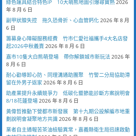
綠色運具結合特色IP 10大萌熊地圖引爆尋寶熱
2026
年 8 月 6 日
副甲狀腺失控 拖久恐骨折、心血管鈣化
2026 年 8 月
6 日
籌募身心障礙服務經費 竹市仁愛社福攜手4大名店發
起2026中秋義賣
2026 年 8 月 6 日
嘉市10隻大白熊萌登場 帶你解鎖城市新玩法
2026 年
8 月 6 日
耐心勸導卸心防、同理溝通助團聚 竹警二分局協助滯
留在外男子返家
2026 年 8 月 6 日
助產業提升永續競爭力 低碳化暨節能診斷方案說明會
8/18花蓮登場
2026 年 8 月 6 日
黃偉哲推動下營都市新發展 第十九期公設解編市地重
劃說明會凝聚地方共識
2026 年 8 月 6 日
業者自主通報苦茶油檢驗異常，嘉義縣衛生局迅速啟動