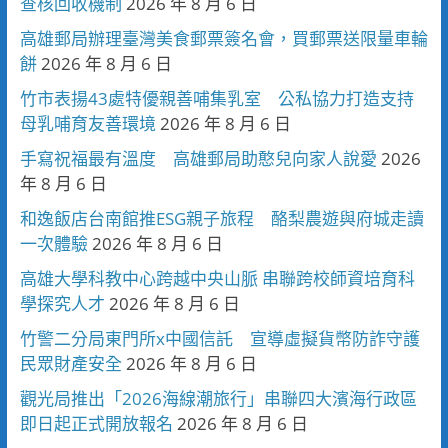
查核回收機制
2026 年 8 月 6 日
高雄郵局辦理臺灣美食郵票簽名會，買郵票送限量車輪
餅
2026 年 8 月 6 日
竹市表揚43處特優親善哺集乳室 公私協力打造支持
母乳哺育友善環境
2026 年 8 月 6 日
手寫祝福最有溫度 高雄郵局助憨兒向家人說愛
2026
年 8 月 6 日
和逸飯店台南館推ESG親子旅程 酪梨農遊與府城走讀
一次體驗
2026 年 8 月 6 日
高雄大學科教中心跨越中央山脈 串聯跨校師資培育科
學探究人才
2026 年 8 月 6 日
竹警二分局東門所x中國信託 宣導虛擬貨幣防詐守護
民眾財產安全
2026 年 8 月 6 日
觀光局推出「2026海線潮旅行」串聯四大濱海行政區
即日起正式開放報名
2026 年 8 月 6 日