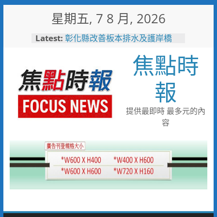
Skip
星期五, 7 8 月, 2026
to
敲敲門讓愛傳進門 彰化縣獨居
content
Latest:
老人訪查作業啟動
彰化縣改善板本排水及護岸橋
焦點時
梁 解決大村、秀水淹水問題
小米之家進駐高雄義享時尚廣
報
場 父親節開幕祭三重超狂優惠
少子化時代的地方解方！彰化市
未婚聯誼6年促成10對佳偶
提供最即時 最多元的內
彰化縣長參選人魏平政率議員團
隊攜手造勢 盼翻轉彰化打造新
容
局