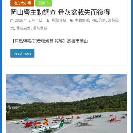
地方大小事
高雄市
岡山警主動調查 骨灰盆栽失而復得
,
,
2026 年 2 月 1 日
焦點時報
主動偵辦
岡山分局
溫情破
,
,
案
盆栽竊案
骨灰盆栽
【焦點時報/記者張淑慧 報導】高雄市岡山
Read more