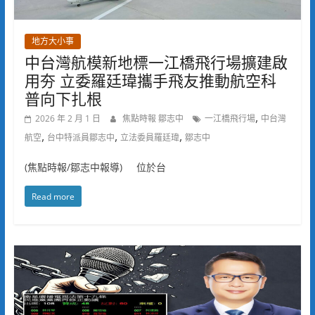
地方大小事
中台灣航模新地標一江橋飛行場擴建啟
用夯 立委羅廷瑋攜手飛友推動航空科
普向下扎根
,
2026 年 2 月 1 日
焦點時報 鄒志中
一江橋飛行場
中台灣
,
,
,
航空
台中特派員鄒志中
立法委員羅廷瑋
鄒志中
(焦點時報/鄒志中報導) 位於台
Read more