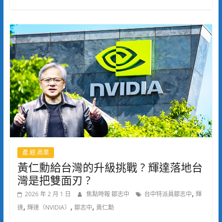
產.經.商業
黃仁勳給台灣的升級挑戰 ? 輝達落地台
灣是把雙面刃 ?
,
2026 年 2 月 1 日
焦點時報 鄒志中
台中特派員鄒志中
輝
,
,
,
達
輝達（NVIDIA）
鄒志中
黃仁勳