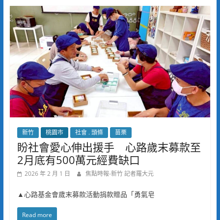
新竹
桃園市
社會 . 頭條
苗栗
盼社會愛心伸出援手 心路歲末募款至
2月底有500萬元經費缺口
2026 年 2 月 1 日
焦點時報-新竹 記者羅大元
▲心路基金會歲末募款活動捐款贈品「勇氣皂
Read more