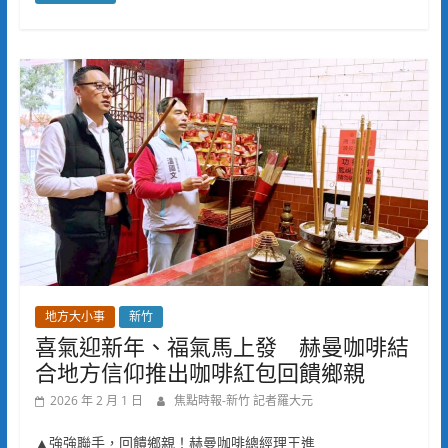
地方大小事
新竹
喜氣迎新年、福氣馬上發 赫曼咖啡結
合地方信仰推出咖啡紅包回饋鄉親
2026 年 2 月 1 日
焦點時報-新竹 記者羅大元
▲強強聯手，回饋鄉親！赫曼咖啡總經理王進