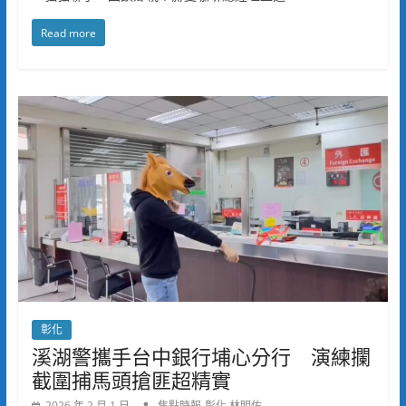
Read more
彰化
溪湖警攜手台中銀行埔心分行 演練攔
截圍捕馬頭搶匪超精實
2026 年 2 月 1 日
焦點時報-彰化 林明佑