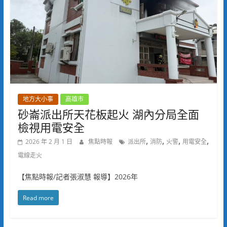
地方大小事
高雄市
砂崙派出所天花板起火 湖內分局全面
檢視用電安全
,
,
,
,
2026 年 2 月 1 日
焦點時報
派出所
消防
火警
用電安全
電線走火
【焦點時報/記者張淑慧 報導】2026年
Read more