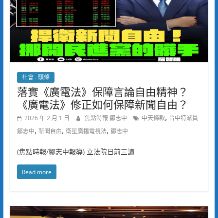
社會 . 頭條
落實《廣電法》保障言論自由精神？
《廣電法》修正如何保障新聞自由？
,
2026 年 2 月 1 日
焦點時報 鄒志中
中天條款
台中特派員
,
,
,
鄒志中
新聞自由
衛星廣播電視法
鄒志中
(焦點時報/鄒志中報導) 立法院日前三讀
Read more