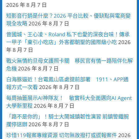
2026 年 8 月 7 日
短影音行銷是什麼？2026 平台比較、優缺點與電商變
現全攻略
2026 年 8 月 7 日
曾國城、王心凌、Roland 私下也愛的深夜台味！傳承
一甲子「東引小吃店」外客都朝聖的國際級小吃
2026
年 8 月 7 日
戰火無情約旦母女護照卡關 移民官有情一路陪伴化解
危機
2026 年 8 月 7 日
白海豚逼近！台電鳳山區處提前部署 1911、APP通
報方式一次看
2026 年 8 月 7 日
每周抽籤展示AI神隊友！ 敏實科大全面邁向AI Agent
大學新里程
2026 年 8 月 7 日
「路不是你的」！騎士大鬧城鎮韌性演習 前鎮警鐵腕
攔停送辦
2026 年 8 月 7 日
珍惜119報案專線資源 切勿無故撥打或謊報案件
2026