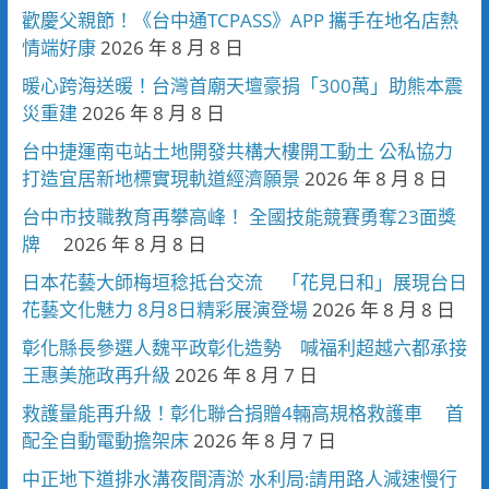
歡慶父親節！《台中通TCPASS》APP 攜手在地名店熱
情端好康
2026 年 8 月 8 日
暖心跨海送暖！台灣首廟天壇豪捐「300萬」助熊本震
災重建
2026 年 8 月 8 日
台中捷運南屯站土地開發共構大樓開工動土 公私協力
打造宜居新地標實現軌道經濟願景
2026 年 8 月 8 日
台中市技職教育再攀高峰！ 全國技能競賽勇奪23面獎
牌
2026 年 8 月 8 日
日本花藝大師梅垣稔抵台交流 「花見日和」展現台日
花藝文化魅力 8月8日精彩展演登場
2026 年 8 月 8 日
彰化縣長參選人魏平政彰化造勢 喊福利超越六都承接
王惠美施政再升級
2026 年 8 月 7 日
救護量能再升級！彰化聯合捐贈4輛高規格救護車 首
配全自動電動擔架床
2026 年 8 月 7 日
中正地下道排水溝夜間清淤 水利局:請用路人減速慢行