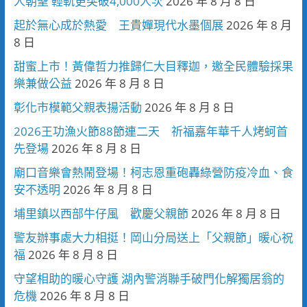
人朝聖 輕軌更突破4,000人次
2026 年 8 月 8 日
起於無心成於熱愛 王貴嬋現代水墨個展
2026 年 8 月
8 日
甜蜜上市！黃偉哲力推歸仁大目釋迦，邀全民體驗採果
樂兼做公益
2026 年 8 月 8 日
彰化市模範父親表揚活動
2026 年 8 月 8 日
2026王功漁火節88節連二天 祈福嘉年華千人烤蚵首
先登場
2026 年 8 月 8 日
廟口音樂會熱鬧登場！柯志恩重砲轟綠營防疫冷血、食
安不透明
2026 年 8 月 8 日
埔里鎮以西部牛仔風 歡慶父親節
2026 年 8 月 8 日
警友辦事處大力相挺！岡山分局送上「父親節」暖心祝
福
2026 年 8 月 8 日
守望相助的暖心守護 湖內警消聯手破門化解獨居翁的
危機
2026 年 8 月 8 日