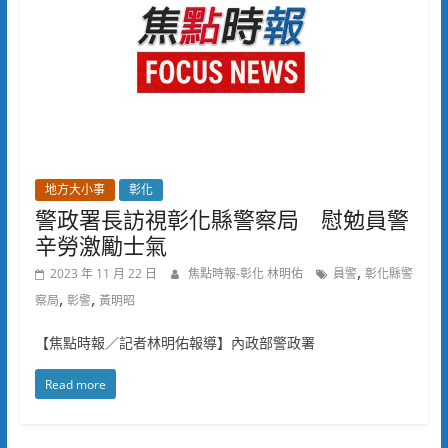
地方大小事
彰化
警政署長訪視彰化縣警察局 慰勉員警
辛勞激勵士氣
,
2023 年 11 月 22 日
焦點時報-彰化 林明佑
員警
彰化縣警
,
,
察局
彰警
黃明昭
【焦點時報／記者林明佑報導】內政部警政署
Read more