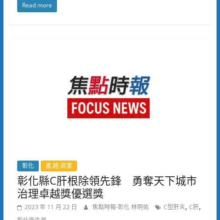
Read more
彰化
產.經.商業
彰化縣C肝根除領先鋒 勇奪天下城市
治理卓越獎優選獎
,
,
2023 年 11 月 22 日
焦點時報-彰化 林明佑
C型肝炎
C肝