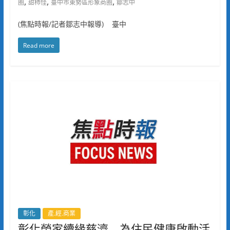
,
,
,
圈
甜柿怪
臺中市東勢區形象商圈
鄒志中
(焦點時報/記者鄒志中報導) 臺中
Read more
彰化
產.經.商業
彰化榮家續緣慈濟 為住民健康啟動活