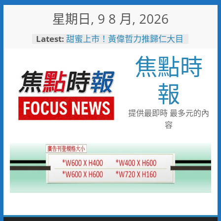
Skip
星期日, 9 8 月, 2026
to
content
Latest:
甜蜜上市！黃偉哲力推歸仁大目
釋迦，邀全民體驗採果樂兼做公
焦點時
益
臺鐵高雄機廠變身全台最大免費
樂園 陳其邁:保存百年產業記
報
憶！
「火車醫院」變身親子天堂！高
雄親子遊樂園開幕首日人潮爆棚
提供最即時 最多元的內
「高雄親子樂園」爆紅！全臺最
容
大免費園區首日吸三萬人朝聖
輕軌更突破4,000人次
起於無心成於熱愛 王貴嬋現代
水墨個展