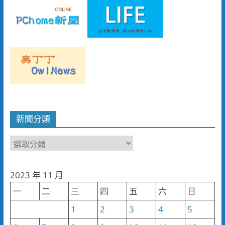
新聞分類
新
聞
分
2023 年 11 月
類
一
二
三
四
五
六
日
1
2
3
4
5