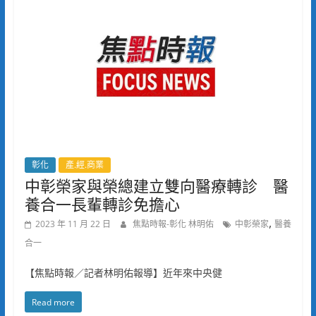
彰化
產.經.商業
中彰榮家與榮總建立雙向醫療轉診 醫
養合一長輩轉診免擔心
,
2023 年 11 月 22 日
焦點時報-彰化 林明佑
中彰榮家
醫養
合一
【焦點時報／記者林明佑報導】近年來中央健
Read more