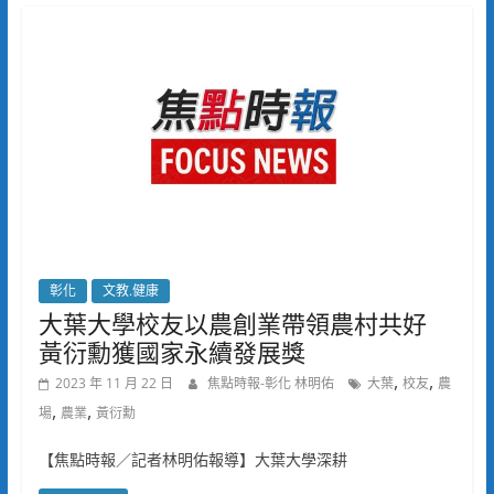
彰化
文教.健康
大葉大學校友以農創業帶領農村共好
黃衍勳獲國家永續發展獎
,
,
2023 年 11 月 22 日
焦點時報-彰化 林明佑
大葉
校友
農
,
,
場
農業
黃衍勳
【焦點時報／記者林明佑報導】大葉大學深耕