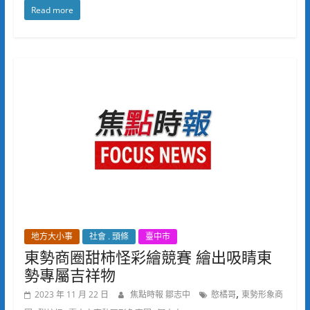
Read more
地方大小事
社會 . 頭條
臺中市
東勢商圈甜柿怪彩繪競賽 繪出吸睛東
勢專屬吉祥物
,
2023 年 11 月 22 日
焦點時報 鄒志中
憨橘哥
東勢形象商