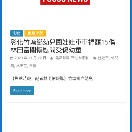
彰化
產.經.商業
彰化竹塘鄉幼兒園娃娃車車禍釀15傷
林田富關懷慰問受傷幼童
,
2023 年 11 月 22 日
焦點時報-彰化 林明佑
娃娃車
幼兒
,
,
園
林田富
車禍
【焦點時報／記者林明佑報導】竹塘鄉立幼兒
Read more