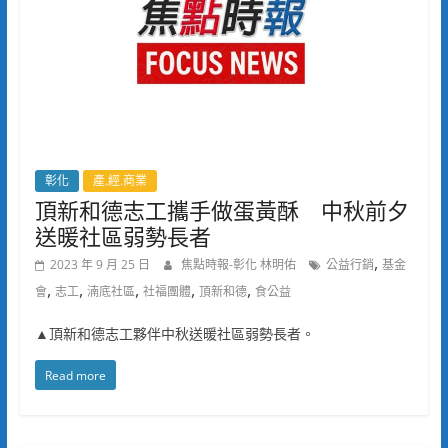
彰化
產.經.商業
頂新和德志工攜手做蛋黃酥 中秋前夕
送暖社區弱勢長者
,
2023 年 9 月 25 日
焦點時報-彰化 林明佑
公益行銷
基金
,
,
,
,
,
會
志工
湳底社區
社福團體
頂新和德
食公益
▲頂新和德志工夥伴中秋送暖社區弱勢長者。
Read more