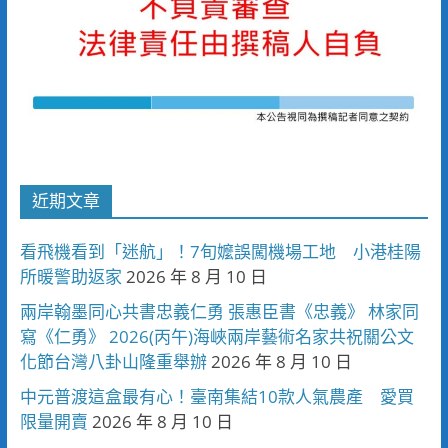
近期文章
看飛機看到「迷航」！7旬嬤誤闖機場工地 小港桂陽
所暖警助返家
2026 年 8 月 10 日
兩岸翰墨同心共書忠義仁勇 張惠臣書《忠義》 林家同
寫《仁勇》 2026(丙午)海峽兩岸藝術名家共祝關公文
化節台灣八卦山隆重舉辦
2026 年 8 月 10 日
中元普渡這盒最有心！臺南集結10款人氣農產 愛買
限量開賣
2026 年 8 月 10 日