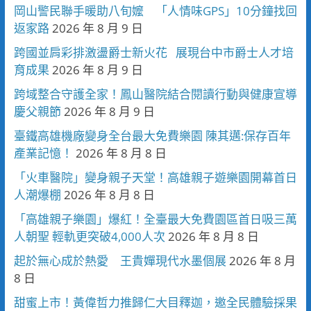
岡山警民聯手暖助八旬嬤 「人情味GPS」10分鐘找回
返家路
2026 年 8 月 9 日
跨國並肩彩排激盪爵士新火花 展現台中市爵士人才培
育成果
2026 年 8 月 9 日
跨域整合守護全家！鳳山醫院結合閱讀行動與健康宣導
慶父親節
2026 年 8 月 9 日
臺鐵高雄機廠變身全台最大免費樂園 陳其邁:保存百年
產業記憶！
2026 年 8 月 8 日
「火車醫院」變身親子天堂！高雄親子遊樂園開幕首日
人潮爆棚
2026 年 8 月 8 日
「高雄親子樂園」爆紅！全臺最大免費園區首日吸三萬
人朝聖 輕軌更突破4,000人次
2026 年 8 月 8 日
起於無心成於熱愛 王貴嬋現代水墨個展
2026 年 8 月
8 日
甜蜜上市！黃偉哲力推歸仁大目釋迦，邀全民體驗採果