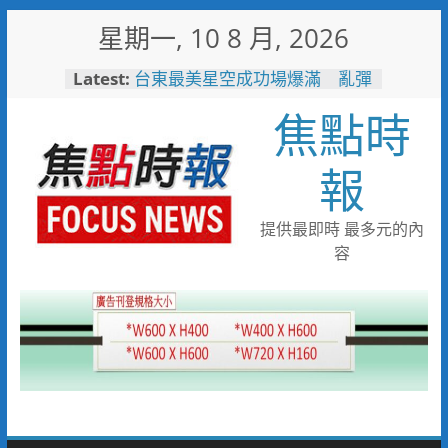
Skip
星期一, 10 8 月, 2026
to
content
Latest:
台東最美星空成功場爆滿 亂彈
阿翔壓軸嗨唱「完美落地」
焦點時
3500人共度夏夜
看飛機看到「迷航」！7旬嬤誤
闖機場工地 小港桂陽所暖警助
報
返家
兩岸翰墨同心共書忠義仁勇 張
惠臣書《忠義》 林家同寫《仁
提供最即時 最多元的內
勇》 2026(丙午)海峽兩岸藝術
容
名家共祝關公文化節台灣八卦山
隆重舉辦
中元普渡這盒最有心！臺南集結
10款人氣農產 愛買限量開賣
一直走在前面！單月42.8萬人
次！ 中市敬老計程車隊服務人
次創新高