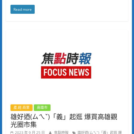
Read more
產.經.商業
高雄市
雄好迺(ㄙㄟˇ)「義」起逛 爆買高雄觀
光圈市集
2023 年 9 月 25 日
焦點時報
雄好迺(ㄙㄟˇ)「義」起逛 爆