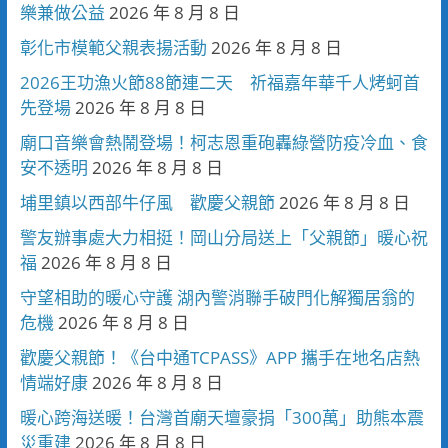
樂兼做公益
2026 年 8 月 8 日
彰化市模範父親表揚活動
2026 年 8 月 8 日
2026王功漁火節88節連二天 祈福嘉年華千人烤蚵首
先登場
2026 年 8 月 8 日
廟口音樂會熱鬧登場！柯志恩重砲轟綠營防疫冷血、食
安不透明
2026 年 8 月 8 日
埔里鎮以西部牛仔風 歡慶父親節
2026 年 8 月 8 日
警友辦事處大力相挺！岡山分局送上「父親節」暖心祝
福
2026 年 8 月 8 日
守望相助的暖心守護 湖內警消聯手破門化解獨居翁的
危機
2026 年 8 月 8 日
歡慶父親節！《台中通TCPASS》APP 攜手在地名店熱
情端好康
2026 年 8 月 8 日
暖心跨海送暖！台灣首廟天壇豪捐「300萬」助熊本震
災重建
2026 年 8 月 8 日