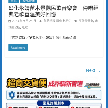
彰化
文教.健康
彰化永靖苗木景觀民歌音樂會 傳唱經
典老歌重溫美好回憶
,
2023 年 9 月 25 日
焦點時報-彰化 林明佑
民歌音樂會
永
,
靖鄉公所
老歌
【焦點時報／記者林明佑報導】彰化縣永靖鄉
Read more
Next →