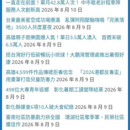
一直走在前面！單月42.8萬人次！ 中市敬老計程車隊
服務人次創新高
2026 年 8 月 10 日
台東最美星空成功場爆滿 亂彈阿翔壓軸嗨唱「完美落
地」3500人共度夏夜
2026 年 8 月 9 日
高雄親子遊樂園爆人氣！單日3.5萬人湧入 首週末破
6.5萬人
2026 年 8 月 9 日
搭台灣好行低碳暢玩小琉球！大鵬灣管理處推出暑假好
康
2026 年 8 月 9 日
高雄4,599件作品傳遞拒毒信念 「2026港都反毒盃」
用畫筆打造兒童防毒力
2026 年 8 月 9 日
498位大專青年返鄉 彰化暑期工讀營隊結業
2026 年
8 月 9 日
彰化縣運會6項10人破大會紀錄
2026 年 8 月 9 日
臺南社區防暴劇力拚全國 環湖社區奪季軍、民榮社區
獲佳作
2026 年 8 月 9 日