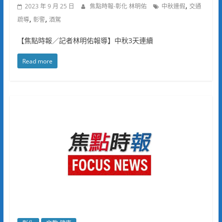
,
2023 年 9 月 25 日
焦點時報-彰化 林明佑
中秋連假
交通
,
,
疏導
彰警
酒駕
【焦點時報／記者林明佑報導】中秋3天連續
Read more