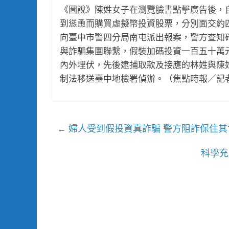
《圖說》陳姓女子在瀏覽臉書點擊廣告後，自
到慫恿而購買虛擬幣投資股票，分別面交約
向臺中市警四分局南屯派出報案，警方查知
與詐騙集團聯繫，假裝加碼投資一百五十萬
內外埋伏，先後逮捕取款及接應的林姓與陳
制法移送臺中地檢署偵辦。（焦點時報／記
婦人受到假投資真詐騙 警方阻詐保住其
←
科學充