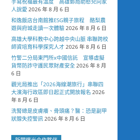
手寫祝福最有溫度 高雄郵局助憨兒向家
人說愛
2026 年 8 月 6 日
和逸飯店台南館推ESG親子旅程 酪梨農
遊與府城走讀一次體驗
2026 年 8 月 6 日
高雄大學科教中心跨越中央山脈 串聯跨校
師資培育科學探究人才
2026 年 8 月 6 日
竹警二分局東門所x中國信託 宣導虛擬
貨幣防詐守護民眾財產安全
2026 年 8 月
6 日
觀光局推出「2026海線潮旅行」串聯四
大濱海行政區即日起正式開放報名
2026
年 8 月 6 日
洗腎總是皮膚癢、骨頭痛？醫：恐是副甲
狀腺失控警訊
2026 年 8 月 6 日
新聞曝光合作夥伴