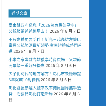
近期文章
臺東縣政府邀您「2026台東最美星空」
父親節帶爸爸追星去！
2026 年 8 月 7 日
不只送禮更要陪伴！新光三越高雄左營店
掌握父親節消費新趨勢 家庭體驗成熱門首
選
2026 年 8 月 7 日
小米之家進駐高雄義享時尚廣場 父親節
開幕祭三重超狂優惠
2026 年 8 月 6 日
少子化時代的地方解方！彰化市未婚聯誼
6年促成10對佳偶
2026 年 8 月 6 日
彰化縣長參選人魏平政率議員團隊攜手造
勢 盼翻轉彰化打造新局
2026 年 8 月 6
日