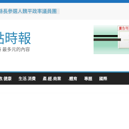
縣長參選人魏平政率議員團
手造勢 盼翻轉彰化打造新
縣政府邀您「2026台東最
點時報
空」父親節帶爸爸追星去！
送禮更要陪伴！新光三越高
營店掌握父親節消費新趨勢
 最多元的內容
體驗成熱門首選
之家進駐高雄義享時尚廣
父親節開幕祭三重超狂優惠
化時代的地方解方！彰化市
聯誼6年促成10對佳偶
教.健康
生活.消費
產.經.商業
.體育
專題
國際