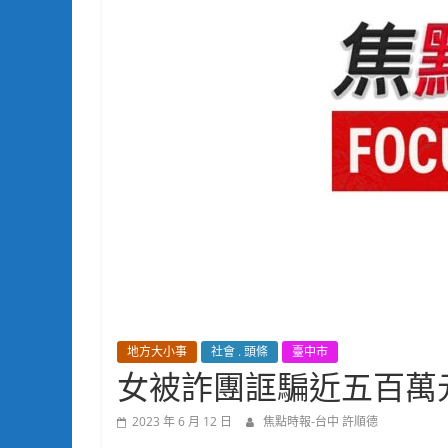
地方大小事
社會 . 頭條
臺中市
女被詐團誆騙近五百萬
2023 年 6 月 12 日
焦點時報-台中 許順德