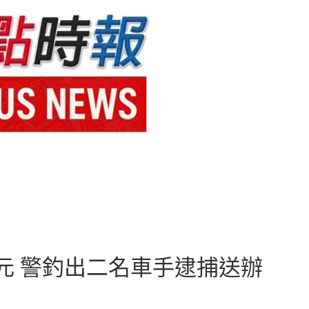
元 警釣出二名車手逮捕送辦