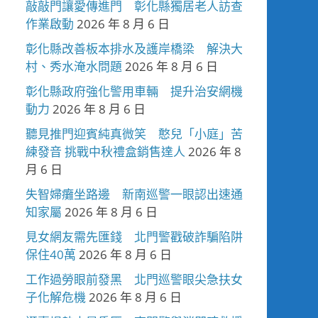
敲敲門讓愛傳進門 彰化縣獨居老人訪查
作業啟動
2026 年 8 月 6 日
彰化縣改善板本排水及護岸橋梁 解決大
村、秀水淹水問題
2026 年 8 月 6 日
彰化縣政府強化警用車輛 提升治安網機
動力
2026 年 8 月 6 日
聽見推門迎賓純真微笑 憨兒「小庭」苦
練發音 挑戰中秋禮盒銷售達人
2026 年 8
月 6 日
失智婦癱坐路邊 新南巡警一眼認出速通
知家屬
2026 年 8 月 6 日
見女網友需先匯錢 北門警戳破詐騙陷阱
保住40萬
2026 年 8 月 6 日
工作過勞眼前發黑 北門巡警眼尖急扶女
子化解危機
2026 年 8 月 6 日