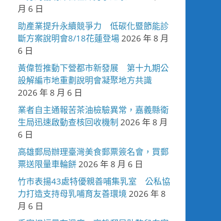
月 6 日
助產業提升永續競爭力 低碳化暨節能診
斷方案說明會8/18花蓮登場
2026 年 8 月
6 日
黃偉哲推動下營都市新發展 第十九期公
設解編市地重劃說明會凝聚地方共識
2026 年 8 月 6 日
業者自主通報苦茶油檢驗異常，嘉義縣衛
生局迅速啟動查核回收機制
2026 年 8 月
6 日
高雄郵局辦理臺灣美食郵票簽名會，買郵
票送限量車輪餅
2026 年 8 月 6 日
竹市表揚43處特優親善哺集乳室 公私協
力打造支持母乳哺育友善環境
2026 年 8
月 6 日