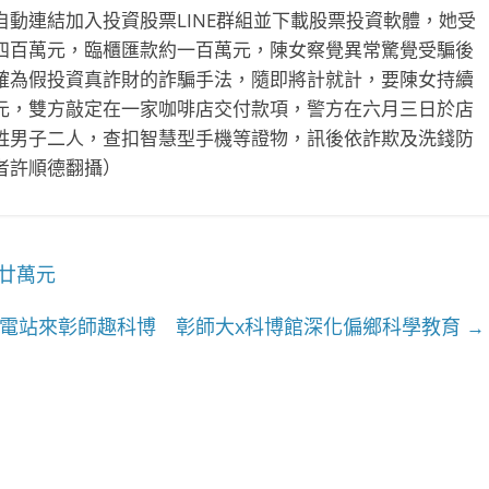
動連結加入投資股票LINE群組並下載股票投資軟體，她受
四百萬元，臨櫃匯款約一百萬元，陳女察覺異常驚覺受騙後
確為假投資真詐財的詐騙手法，隨即將計就計，要陳女持續
元，雙方敲定在一家咖啡店交付款項，警方在六月三日於店
姓男子二人，查扣智慧型手機等證物，訊後依詐欺及洗錢防
者許順德翻攝）
廿萬元
電站來彰師趣科博 彰師大x科博館深化偏鄉科學教育
→