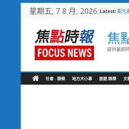
Skip
星期五, 7 8 月, 2026
Latest:
彰化
to
隊攜
content
局
臺東
焦
美星
不只
雄左
提供最即時
家庭
小米
場 
少子
未婚
社會 . 頭條
地方大小事
旅遊.娛樂
文