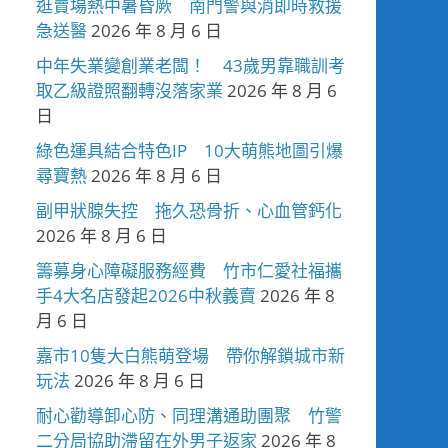
逛賣場熱中暑昏厥 南門警與消即時救援
急送醫
2026 年 8 月 6 日
中年失業變創業老闆！ 43歲男靠職訓考
取乙級證照翻轉沒落家業
2026 年 8 月 6
日
綠色運具結合特色IP 10大萌熊地圖引爆
尋寶熱
2026 年 8 月 6 日
副甲狀腺失控 拖久恐骨折、心血管鈣化
2026 年 8 月 6 日
籌募身心障礙服務經費 竹市仁愛社福攜
手4大名店發起2026中秋義賣
2026 年 8
月 6 日
嘉市10隻大白熊萌登場 帶你解鎖城市新
玩法
2026 年 8 月 6 日
耐心勸導卸心防、同理溝通助團聚 竹警
二分局協助滯留在外男子返家
2026 年 8