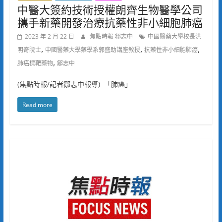
中醫大簽約技術授權朗齊生物醫學公司
攜手新藥開發治療抗藥性非小細胞肺癌
2023 年 2 月 22 日
焦點時報 鄒志中
中國醫藥大學校長洪
,
,
,
明奇院士
中國醫藥大學藥學系郭盛助講座教授
抗藥性非小細胞肺癌
,
肺癌標靶藥物
鄒志中
(焦點時報/記者鄒志中報導) 「肺癌」
Read more