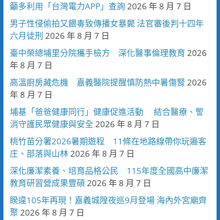
籲多利用「台灣電力APP」查詢
2026 年 8 月 7 日
男子性侵偷拍又餵毒致傳播女暴斃 法官審後判十四年
六月徒刑
2026 年 8 月 7 日
臺中榮總埔里分院攜手檢方 深化醫事倫理教育
2026
年 8 月 7 日
高溫廚房藏危機 嘉義醫院提醒慎防熱中暑傷腎
2026
年 8 月 7 日
埔基「爸爸健康同行」健康促進活動 結合醫療、警
消守護民眾健康與安全
2026 年 8 月 7 日
桃竹苗分署2026暑期遊程 11條在地路線帶你玩遍客
庄、部落與山林
2026 年 8 月 7 日
深化廉潔素養、培育品格公民 115年度全國高中廉潔
教育研習營成果豐碩
2026 年 8 月 7 日
睽違105年再現！嘉義城隍夜巡9月登場 海內外宮廟齊
聚
2026 年 8 月 7 日