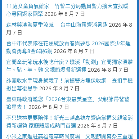
11歲女童負氣離家 竹警二分局動員警力擴大查找暖
心尋回返家團聚
2026 年 8 月 7 日
森林與濱海夏季涼感 台中山海露營消暑趣
2026 年 8
月 7 日
台中市代表隊在花蓮綻放青春與夢想 2026國際少年運
動會勇奪8金6銀6銅
2026 年 8 月 7 日
宜蘭童玩節玩水後吃什麼？礁溪「動涮」宜蘭獨家溫體
牛、豬、羊、雞 父親節聚餐新選擇
2026 年 8 月 7 日
詐團收水手現身就栽了！前鎮警方埋伏收網 查扣手機
揪出幕後黑手
2026 年 8 月 7 日
臺東縣政府邀您「2026台東最美星空」父親節帶爸爸
追星去！
2026 年 8 月 7 日
不只送禮更要陪伴！新光三越高雄左營店掌握父親節消
費新趨勢 家庭體驗成熱門首選
2026 年 8 月 7 日
小米之家進駐高雄義享時尚廣場 父親節開幕祭三重超