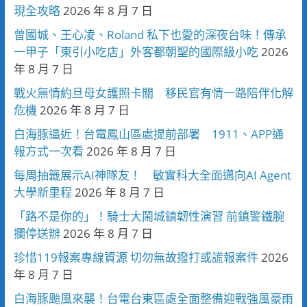
現全攻略
2026 年 8 月 7 日
曾國城、王心凌、Roland 私下也愛的深夜台味！傳承
一甲子「東引小吃店」外客都朝聖的國際級小吃
2026
年 8 月 7 日
戰火無情約旦母女護照卡關 移民官有情一路陪伴化解
危機
2026 年 8 月 7 日
白海豚逼近！台電鳳山區處提前部署 1911、APP通
報方式一次看
2026 年 8 月 7 日
每周抽籤展示AI神隊友！ 敏實科大全面邁向AI Agent
大學新里程
2026 年 8 月 7 日
「路不是你的」！騎士大鬧城鎮韌性演習 前鎮警鐵腕
攔停送辦
2026 年 8 月 7 日
珍惜119報案專線資源 切勿無故撥打或謊報案件
2026
年 8 月 7 日
白海豚颱風來襲！台電台東區處全面整備迎戰強風豪雨