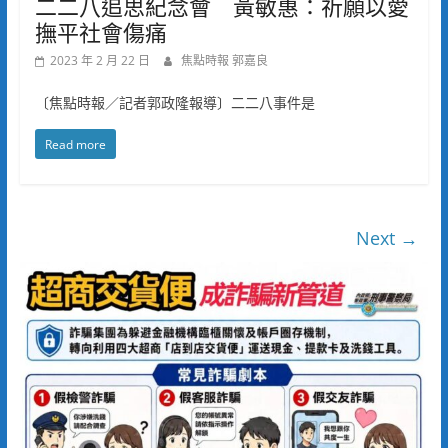
二二八追思紀念會 黃敏惠：祈願以愛
撫平社會傷痛
2023 年 2 月 22 日
焦點時報 郭嘉良
〔焦點時報／記者郭政隆報導〕二二八事件是
Read more
Next →