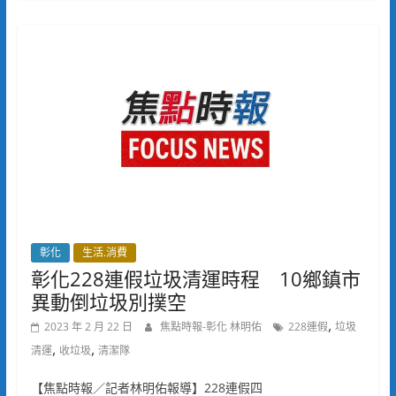
彰化
生活.消費
彰化228連假垃圾清運時程 10鄉鎮市
異動倒垃圾別撲空
,
2023 年 2 月 22 日
焦點時報-彰化 林明佑
228連假
垃圾
,
,
清運
收垃圾
清潔隊
【焦點時報／記者林明佑報導】228連假四