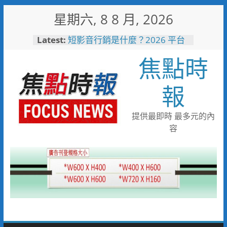
Skip
星期六, 8 8 月, 2026
to
content
Latest:
短影音行銷是什麼？2026 平台
比較、優缺點與電商變現全攻略
焦點時
日本花藝大師梅垣稔抵台交流
「花見日和」展現台日花藝文化
魅力 8月8日精彩展演登場
報
彰化縣長參選人魏平政彰化造
勢 喊福利超越六都承接王惠美
施政再升級
提供最即時 最多元的內
救護量能再升級！彰化聯合捐贈
容
4輛高規格救護車 首配全自動
電動擔架床
中正地下道排水溝夜間清淤 水
利局:請用路人減速慢行