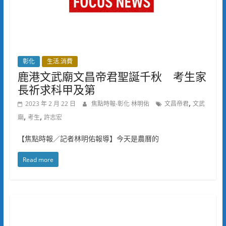
彰化
生活.消費
鹿港文武廟文昌帝君聖誕千秋 考生家
長祈求科甲及第
,
2023 年 2 月 22 日
焦點時報-彰化 林明佑
文昌帝君
文武
,
,
廟
考生
許志宏
【焦點時報／記者林明佑報導】今天是農曆的
Read more