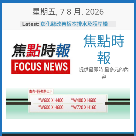
Skip
星期五, 7 8 月, 2026
to
content
Latest:
彰化縣改善板本排水及護岸橋
梁 解決大村、秀水淹水問題
焦點時
小米之家進駐高雄義享時尚廣
場 父親節開幕祭三重超狂優惠
少子化時代的地方解方！彰化市
報
未婚聯誼6年促成10對佳偶
彰化縣長參選人魏平政率議員團
隊攜手造勢 盼翻轉彰化打造新
提供最即時 最多元的內
局
容
敲敲門讓愛傳進門 彰化縣獨居
老人訪查作業啟動