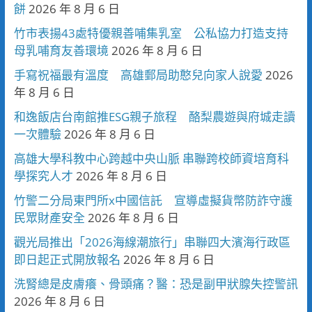
餅
2026 年 8 月 6 日
竹市表揚43處特優親善哺集乳室 公私協力打造支持
母乳哺育友善環境
2026 年 8 月 6 日
手寫祝福最有溫度 高雄郵局助憨兒向家人說愛
2026
年 8 月 6 日
和逸飯店台南館推ESG親子旅程 酪梨農遊與府城走讀
一次體驗
2026 年 8 月 6 日
高雄大學科教中心跨越中央山脈 串聯跨校師資培育科
學探究人才
2026 年 8 月 6 日
竹警二分局東門所x中國信託 宣導虛擬貨幣防詐守護
民眾財產安全
2026 年 8 月 6 日
觀光局推出「2026海線潮旅行」串聯四大濱海行政區
即日起正式開放報名
2026 年 8 月 6 日
洗腎總是皮膚癢、骨頭痛？醫：恐是副甲狀腺失控警訊
2026 年 8 月 6 日