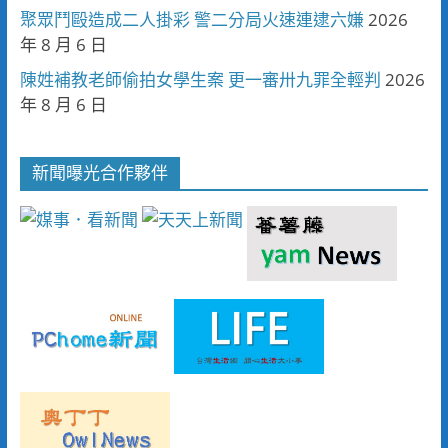
聚眾鬥毆造成二人掛彩 警二分局火速連逮六嫌
2026
年 8 月 6 日
陳姓補教老師偷拍女學生案 更一審卅九罪全輕判
2026
年 8 月 6 日
新聞曝光合作夥伴