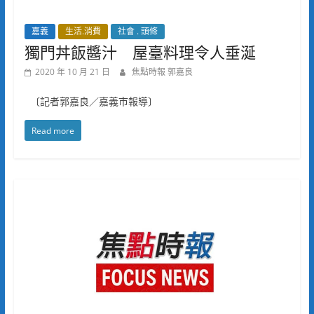
嘉義
生活.消費
社會 . 頭條
獨門丼飯醬汁 屋臺料理令人垂涎
2020 年 10 月 21 日
焦點時報 郭嘉良
〔記者郭嘉良／嘉義市報導〕
Read more