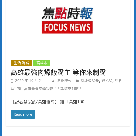
生活.消費
高雄市
高雄最強肉燥飯霸主 等你來制霸
,
,
2020 年 10 月 21 日
焦點時報
周玲妏局長
觀光局
記者
,
蔡宗憲
高雄最強肉燥飯霸主！等你來制霸！
【記者蔡宗武/高雄報導】 繼「高雄100
Read more