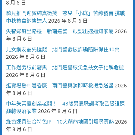
8 月 6 日
聽見推門迎賓純真微笑 憨兒「小庭」苦練發音 挑戰
中秋禮盒銷售達人
2026 年 8 月 6 日
失智婦癱坐路邊 新南巡警一眼認出速通知家屬
2026
年 8 月 6 日
見女網友需先匯錢 北門警戳破詐騙陷阱保住40萬
2026 年 8 月 6 日
工作過勞眼前發黑 北門巡警眼尖急扶女子化解危機
2026 年 8 月 6 日
逛賣場熱中暑昏厥 南門警與消即時救援急送醫
2026
年 8 月 6 日
中年失業變創業老闆！ 43歲男靠職訓考取乙級證照
翻轉沒落家業
2026 年 8 月 6 日
綠色運具結合特色IP 10大萌熊地圖引爆尋寶熱
2026
年 8 月 6 日