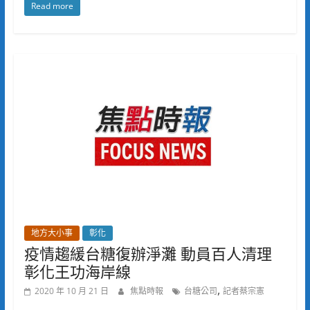
Read more
地方大小事
彰化
疫情趨緩台糖復辦淨灘 動員百人清理
彰化王功海岸線
,
2020 年 10 月 21 日
焦點時報
台糖公司
記者蔡宗憲