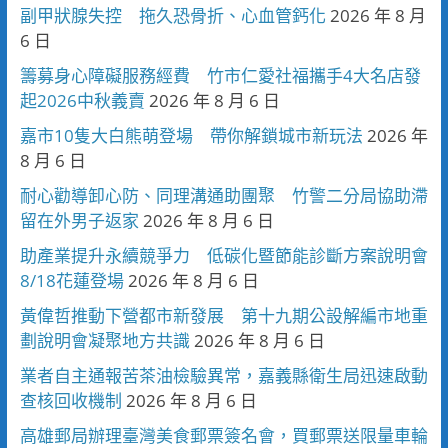
副甲狀腺失控 拖久恐骨折、心血管鈣化
2026 年 8 月
6 日
籌募身心障礙服務經費 竹市仁愛社福攜手4大名店發
起2026中秋義賣
2026 年 8 月 6 日
嘉市10隻大白熊萌登場 帶你解鎖城市新玩法
2026 年
8 月 6 日
耐心勸導卸心防、同理溝通助團聚 竹警二分局協助滯
留在外男子返家
2026 年 8 月 6 日
助產業提升永續競爭力 低碳化暨節能診斷方案說明會
8/18花蓮登場
2026 年 8 月 6 日
黃偉哲推動下營都市新發展 第十九期公設解編市地重
劃說明會凝聚地方共識
2026 年 8 月 6 日
業者自主通報苦茶油檢驗異常，嘉義縣衛生局迅速啟動
查核回收機制
2026 年 8 月 6 日
高雄郵局辦理臺灣美食郵票簽名會，買郵票送限量車輪