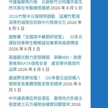
守護偏鄉再升級 北榮新竹分院攜手衛生
所共築在地醫療照護網
2026 年 8 月 5 日
2026竹塹中元城隍祭啟動 延續竹塹城
深厚的城隍信仰與中元祭典文化
2026 年
8 月 5 日
國教署「全國高中暑期研習營」 以多元
課程培養學生瞭解誠信專業與倫理價值
2026 年 8 月 5 日
高雄觀光魅力登陸韓國 串聯KBS、旅遊
業者與KATA嶺南支會 產官學共推城市
品牌
2026 年 8 月 5 日
最誠摯佳節祝福！ GO多藝公益送暖八
德榮家長輩體現敬老尊老精神
2026 年 8
月 5 日
中市議員陳廷秀挺港區 重視地方民瘼主
張營建土石方補償金確實回饋當地
2026