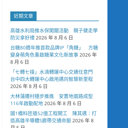
近期文章
高雄水利局推水保闖關活動 親子健走學
防災拿好禮
2026 年 8 月 6 日
台糖80週年推首款品牌IP「角糖」 方糖
變身萌角色重啟糖業文化新故事
2026 年
8 月 6 日
「七轉七接」水湳轉運中心交通任意門
台中四大轉運中心啟用邁向智慧新里程
2026 年 8 月 6 日
大林蒲遷村穩步推進 安置地道路成型
116年啟動配地
2026 年 8 月 6 日
國1橋科匝道52億工程開工 陳其邁：打
造高雄半導體S廊帶交通命脈
2026 年 8
月 5 日