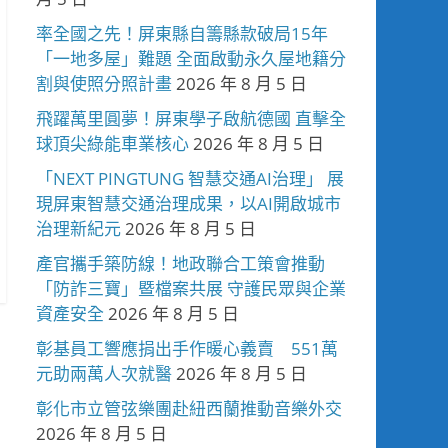
率全國之先！屏東縣自籌縣款破局15年
「一地多屋」難題 全面啟動永久屋地籍分
割與使照分照計畫
2026 年 8 月 5 日
飛躍萬里圓夢！屏東學子啟航德國 直擊全
球頂尖綠能車業核心
2026 年 8 月 5 日
「NEXT PINGTUNG 智慧交通AI治理」 展
現屏東智慧交通治理成果，以AI開啟城市
治理新紀元
2026 年 8 月 5 日
產官攜手築防線！地政聯合工策會推動
「防詐三寶」暨檔案共展 守護民眾與企業
資產安全
2026 年 8 月 5 日
彰基員工響應捐出手作暖心義賣 551萬
元助兩萬人次就醫
2026 年 8 月 5 日
彰化市立管弦樂團赴紐西蘭推動音樂外交
2026 年 8 月 5 日