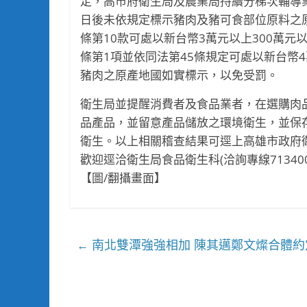
定，高市府衛生局及農業局持續分梯次輔導業
日後未依規定標示豬肉及豬可食部位原料之原
條第10款可處以新台幣3萬元以上300萬
條第1項並依同法第45條規定可處以新台幣
豬肉之原產地國如實標示，以免受罰。
衛生局並提醒消費者及食品業者，在選購肉
品產品，並留意產品儲放之環境衛生，並保
衛生。以上相關稽查結果可逕上高雄市政府
歡迎逕洽衛生局食品衛生科(洽詢專線7134
【圖/翻攝畫面】
南北雙潭強強相加 陳其邁鄭文燦合體約
←