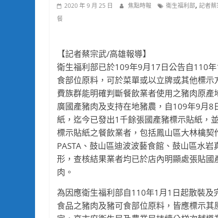
,
2020 年 9 月 25 日
焦點時報
衛生福利部
記者蔡
餐
【記者蔡宗武/高雄報導】
衛生福利部已於109年9月17日公告自11
食部位原料，可於菜單或以立牌或其他標示
費族群能明確判斷餐飲業者使用之豬肉原產
廣國產豬肉及支持在地豬農，自109年9月
紙，迄今已發出1千餘張國產豬標示貼紙，並
標示貼紙之餐飲業者，包括鳳山區大林檎契
PASTA、鼓山區迪波波藝食館、鼓山區水
形，查核結果業者均已於店內明顯處張貼國
肉。
為因應衛生福利部自110年1月1日起散裝
食品之豬肉及豬可食部位原料，皆應標示其