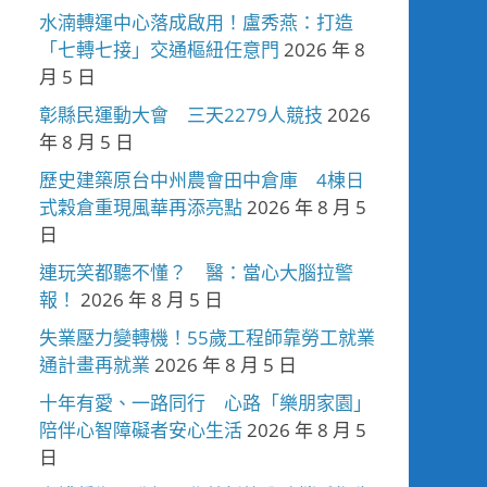
水湳轉運中心落成啟用！盧秀燕：打造
「七轉七接」交通樞紐任意門
2026 年 8
月 5 日
彰縣民運動大會 三天2279人競技
2026
年 8 月 5 日
歷史建築原台中州農會田中倉庫 4棟日
式穀倉重現風華再添亮點
2026 年 8 月 5
日
連玩笑都聽不懂？ 醫：當心大腦拉警
報！
2026 年 8 月 5 日
失業壓力變轉機！55歲工程師靠勞工就業
通計畫再就業
2026 年 8 月 5 日
十年有愛、一路同行 心路「樂朋家園」
陪伴心智障礙者安心生活
2026 年 8 月 5
日