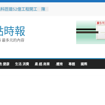
橋科匝道52億工程開工 陳
：打造高雄半導體S廊帶交
脈
水利局推水保闖關活動 親
點時報
走學防災拿好禮
80週年推首款品牌IP「角
 方糖變身萌角色重啟糖業
 最多元的內容
新故事
轉七接」水湳轉運中心交通
門 台中四大轉運中心啟
向智慧新里程
蒲遷村穩步推進 安置地道
教.健康
生活.消費
產.經.商業
.體育
專題
國際
型116年啟動配地