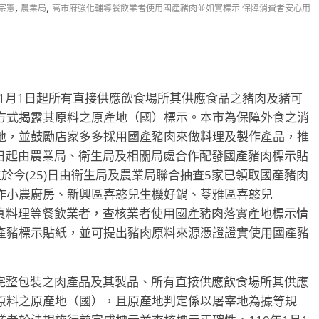
,
,
宗憲
農業局
高市府強化輔導餐飲業者使用國產豬肉並如實標示 保障消費者安心用
0年1月1日起所有直接供應飲食場所其供應食品之豬肉及豬可
方式揭露其原料之原產地（國）標示。本市為保障外食之消
地，並鼓勵店家多多採用國產豬肉來做料理及製作產品，推
8日起由農業局、衛生局及相關局處合作配發國產豬肉標示貼
於今(25)日由衛生局及農業局聯合抽查5家已領取國產豬肉
作小農廚房、新興區喜憨兒生機好鍋、苓雅區喜憨兒
岩真料理等餐飲業者，查核業者使用國產豬肉落實產地標示情
產豬標示貼紙，並可提出豬肉原料來源憑證證實使用國產豬
及完整包裝之肉產品及其製品、所有直接供應飲食場所其供應
原料之原產地（國），且原產地判定係以屠宰地為據等規