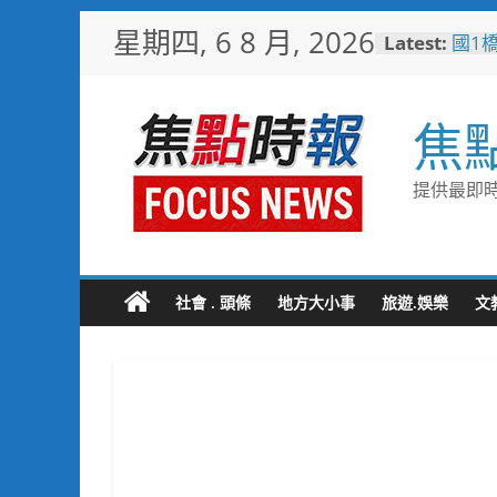
Skip
星期四, 6 8 月, 2026
Latest:
國1
to
其邁
content
通命
高雄
焦
子健
台糖
糖」
提供最即時
文化
「七
任意
用邁
大林
社會 . 頭條
地方大小事
旅遊.娛樂
文
路成