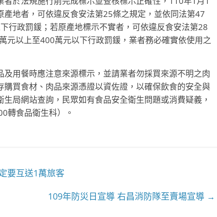
者於法規施行前完成標示並查核標示正確性，110年1月1
產地者，可依違反食安法第25條之規定，並依同法第47
元以下行政罰鍰；若原產地標示不實者，可依違反食安法第28
4萬元以上至400萬元以下行政罰鍰，業者務必確實依使用之
品及用餐時應注意來源標示，並請業者勿採買來源不明之肉
存購買食材、肉品來源憑證以資佐證，以確保飲食的安全與
衛生局網站查詢，民眾如有食品安全衛生問題或消費疑義，
000轉食品衛生科）。
定要互送1萬旅客
109年防災日宣導 右昌消防隊至賣場宣導
→