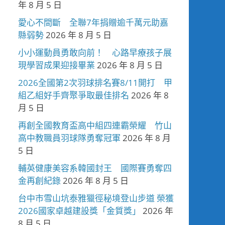
年 8 月 5 日
愛心不間斷 全聯7年捐贈逾千萬元助嘉
縣弱勢
2026 年 8 月 5 日
小小運動員勇敢向前！ 心路早療孩子展
現學習成果迎接畢業
2026 年 8 月 5 日
2026全國第2次羽球排名賽8/11開打 甲
組乙組好手齊聚爭取最佳排名
2026 年 8
月 5 日
再創全國教育盃高中組四連霸榮耀 竹山
高中教職員羽球隊勇奪冠軍
2026 年 8 月
5 日
輔英健康美容系韓國封王 國際賽勇奪四
金再創紀錄
2026 年 8 月 5 日
台中市雪山坑泰雅獵徑秘境登山步道 榮獲
2026國家卓越建設獎「金質獎」
2026 年
8 月 5 日