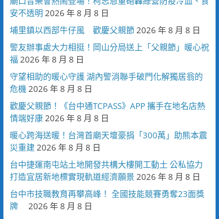
廟口音樂會熱鬧登場！柯志恩重砲轟綠營防疫冷血、食
安不透明
2026 年 8 月 8 日
埔里鎮以西部牛仔風 歡慶父親節
2026 年 8 月 8 日
警友辦事處大力相挺！岡山分局送上「父親節」暖心祝
福
2026 年 8 月 8 日
守望相助的暖心守護 湖內警消聯手破門化解獨居翁的
危機
2026 年 8 月 8 日
歡慶父親節！《台中通TCPASS》APP 攜手在地名店熱
情端好康
2026 年 8 月 8 日
暖心跨海送暖！台灣首廟天壇豪捐「300萬」助熊本震
災重建
2026 年 8 月 8 日
台中捷運南屯站土地開發共構大樓開工動土 公私協力
打造宜居新地標實現軌道經濟願景
2026 年 8 月 8 日
台中市技職教育再攀高峰！ 全國技能競賽勇奪23面獎
牌
2026 年 8 月 8 日