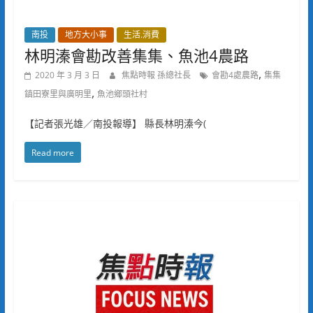
南投
地方大小事
生活.消費
林明溱會勘改善集集、魚池4農路
,
2020 年 3 月 3 日
焦點時報 孫總社長
會勘4處農路
集集
,
鎮田寮里與廣明里
魚池鄉頭社村
【記者張光雄／南投報導】 縣長林明溱今(
Read more