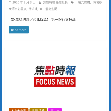
2020 年 3 月 3 日
焦點時報 孫總社長
「曙光燦爛」陳陽春
,
,
大師水彩畫展
徐培譯
第一藝術空間
【記者徐培譯／台北報導】 第一銀行文教基
Read more
地方大小事
生活.消費
臺中市