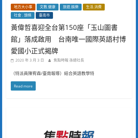
地方大小事
文教.健康
旅遊.娛樂
生活.消費
社會 . 頭條
臺南市
黃偉哲喜迎全台第150座「玉山圖書
館」落成啟用 台南唯一國際英語村博
愛國小正式揭牌
2020 年 3 月 3 日
焦點時報 孫總社長
（特派員陳宥森/臺南報導）結合英語教學特
Read more