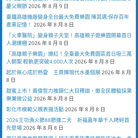
慶父親節
2026 年 8 月 9 日
臺鐵高雄機廠變身全台最大免費樂園 陳其邁:保存百年
產業記憶！
2026 年 8 月 8 日
「火車醫院」變身親子天堂！高雄親子遊樂園開幕首日
人潮爆棚
2026 年 8 月 8 日
「高雄親子樂園」爆紅！全臺最大免費園區首日吸三萬
人朝聖 輕軌更突破4,000人次
2026 年 8 月 8 日
起於無心成於熱愛 王貴嬋現代水墨個展
2026 年 8 月
8 日
甜蜜上市！黃偉哲力推歸仁大目釋迦，邀全民體驗採果
樂兼做公益
2026 年 8 月 8 日
彰化市模範父親表揚活動
2026 年 8 月 8 日
2026王功漁火節88節連二天 祈福嘉年華千人烤蚵首
先登場
2026 年 8 月 8 日