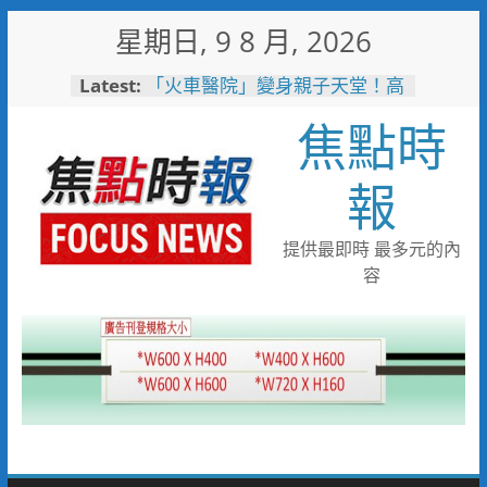
Skip
星期日, 9 8 月, 2026
to
臺鐵高雄機廠變身全台最大免費
content
Latest:
樂園 陳其邁:保存百年產業記
憶！
焦點時
「火車醫院」變身親子天堂！高
雄親子遊樂園開幕首日人潮爆棚
岡山警民聯手暖助八旬嬤 「人
報
情味GPS」10分鐘找回返家路
跨國並肩彩排激盪爵士新火花
展現台中市爵士人才培育成果
提供最即時 最多元的內
跨域整合守護全家！鳳山醫院結
容
合閱讀行動與健康宣導慶父親節