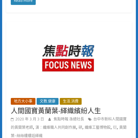
Read more
地方大小事
文教.健康
生活.消費
人間國寶黃蘭葉-緙織繽紛人生
2020 年 3 月 3 日
焦點時報 孫總社長
台中市新科人間國寶
,
,
,
,
,
的黃蘭葉老師
演：纖維職人共同創作展
研
纖維工藝博物館
衍
黃蘭
葉~絲絲縷縷話緙織