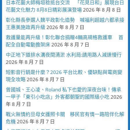
日本花藝大師梅垣稔抵台交流 「花見日和」展現台日
花藝文化魅力 8月8日精彩展演登場
2026 年 8 月 8 日
彰化縣長參選人魏平政彰化造勢 喊福利超越六都承接
王惠美施政再升級
2026 年 8 月 7 日
救護量能再升級！彰化聯合捐贈4輛高規格救護車 首
配全自動電動擔架床
2026 年 8 月 7 日
中正地下道排水溝夜間清淤 水利局:請用路人減速慢行
2026 年 8 月 7 日
短影音行銷是什麼？2026 平台比較、優缺點與電商變
現全攻略
2026 年 8 月 7 日
曾國城、王心凌、Roland 私下也愛的深夜台味！傳承
一甲子「東引小吃店」外客都朝聖的國際級小吃
2026
年 8 月 7 日
戰火無情約旦母女護照卡關 移民官有情一路陪伴化解
危機
2026 年 8 月 7 日