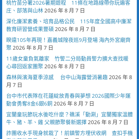
桃竹苗分署2026暑期遊程 11條在地路線帶你玩遍客
庄、部落與山林
2026 年 8 月 7 日
深化廉潔素養、培育品格公民 115年度全國高中廉潔
教育研習營成果豐碩
2026 年 8 月 7 日
睽違105年再現！嘉義城隍夜巡9月登場 海內外宮廟齊
聚
2026 年 8 月 7 日
11歲女童負氣離家 竹警二分局動員警力擴大查找暖
心尋回返家團聚
2026 年 8 月 7 日
森林與濱海夏季涼感 台中山海露營消暑趣
2026 年 8
月 7 日
台中市代表隊在花蓮綻放青春與夢想 2026國際少年運
動會勇奪8金6銀6銅
2026 年 8 月 7 日
宜蘭童玩節玩水後吃什麼？礁溪「動涮」宜蘭獨家溫體
牛、豬、羊、雞 父親節聚餐新選擇
2026 年 8 月 7 日
詐團收水手現身就栽了！前鎮警方埋伏收網 查扣手機