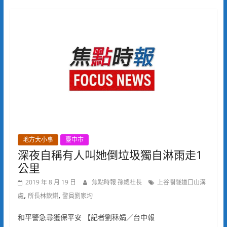
地方大小事
臺中市
深夜自稱有人叫她倒垃圾獨自淋雨走1
公里
2019 年 8 月 19 日
焦點時報 孫總社長
上谷關隧道口山溝
,
,
處
所長林欽錤
警員劉家均
和平警急尋獲保平安 【記者劉秝娟／台中報