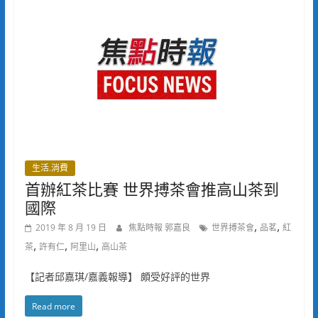
生活.消費
首辦紅茶比賽 世界搏茶會推高山茶到
國際
,
,
2019 年 8 月 19 日
焦點時報 郭嘉良
世界搏茶會
品茗
紅
,
,
,
茶
許有仁
阿里山
高山茶
【記者邱嘉琪/嘉義報導】 頗受好評的世界
Read more