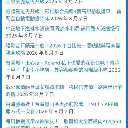
王惠美施政再升級
2026 年 8 月 7 日
救護量能再升級！彰化聯合捐贈4輛高規格救護車 首
配全自動電動擔架床
2026 年 8 月 7 日
中正地下道排水溝夜間清淤 水利局:請用路人減速慢行
2026 年 8 月 7 日
短影音行銷是什麼？2026 平台比較、優缺點與電商變
現全攻略
2026 年 8 月 7 日
曾國城、王心凌、Roland 私下也愛的深夜台味！傳承
一甲子「東引小吃店」外客都朝聖的國際級小吃
2026
年 8 月 7 日
戰火無情約旦母女護照卡關 移民官有情一路陪伴化解
危機
2026 年 8 月 7 日
白海豚逼近！台電鳳山區處提前部署 1911、APP通
報方式一次看
2026 年 8 月 7 日
每周抽籤展示AI神隊友！ 敏實科大全面邁向AI Agent