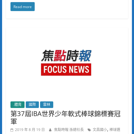
Read more
.體育
國際
雲林
第37屆IBA世界少年軟式棒球錦標賽冠
軍
,
2019 年 8 月 19 日
焦點時報 孫總社長
文昌國小
棒球選