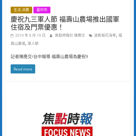
生活.消費
臺中市
慶祝九三軍人節 福壽山農場推出國軍
住宿及門票優惠！
,
2019 年 8 月 19 日
焦點時報社 陳應交
波斯菊花海季
福
,
壽山農場
軍人節
記者陳應交/台中報導 福壽山農場為慶祝9
Read more