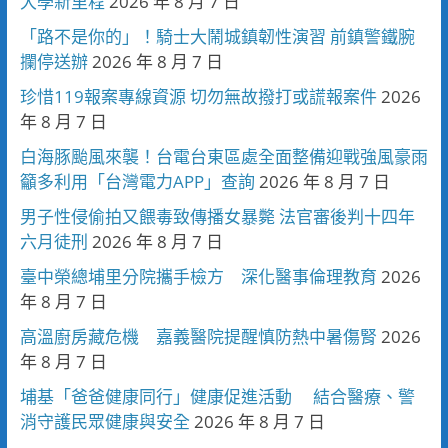
大學新里程
2026 年 8 月 7 日
「路不是你的」！騎士大鬧城鎮韌性演習 前鎮警鐵腕
攔停送辦
2026 年 8 月 7 日
珍惜119報案專線資源 切勿無故撥打或謊報案件
2026
年 8 月 7 日
白海豚颱風來襲！台電台東區處全面整備迎戰強風豪雨
籲多利用「台灣電力APP」查詢
2026 年 8 月 7 日
男子性侵偷拍又餵毒致傳播女暴斃 法官審後判十四年
六月徒刑
2026 年 8 月 7 日
臺中榮總埔里分院攜手檢方 深化醫事倫理教育
2026
年 8 月 7 日
高溫廚房藏危機 嘉義醫院提醒慎防熱中暑傷腎
2026
年 8 月 7 日
埔基「爸爸健康同行」健康促進活動 結合醫療、警
消守護民眾健康與安全
2026 年 8 月 7 日