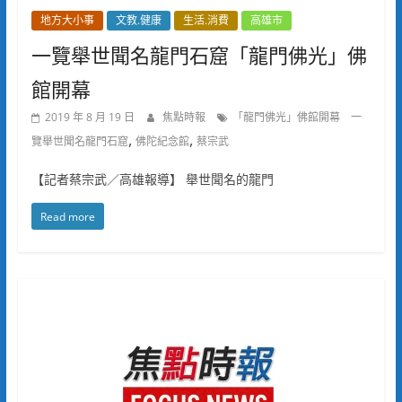
地方大小事
文教.健康
生活.消費
高雄市
一覽舉世聞名龍門石窟「龍門佛光」佛
館開幕
2019 年 8 月 19 日
焦點時報
「龍門佛光」佛館開幕 一
,
,
覽舉世聞名龍門石窟
佛陀紀念館
蔡宗武
【記者蔡宗武／高雄報導】 舉世聞名的龍門
Read more