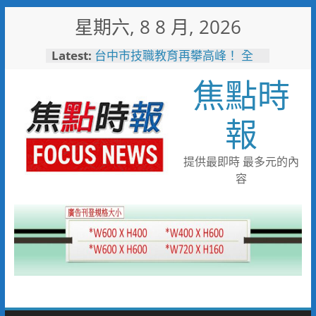
Skip
星期六, 8 8 月, 2026
to
content
Latest:
台中市技職教育再攀高峰！ 全
國技能競賽勇奪23面獎牌
焦點時
守望相助的暖心守護 湖內警消
聯手破門化解獨居翁的危機
歡慶父親節！《台中通
報
TCPASS》APP 攜手在地名店熱
情端好康
暖心跨海送暖！台灣首廟天壇豪
提供最即時 最多元的內
捐「300萬」助熊本震災重建
容
台中捷運南屯站土地開發共構大
樓開工動土 公私協力打造宜居
新地標實現軌道經濟願景