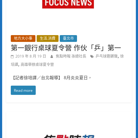
地方大小事
生活.消費
臺北市
第一銀行桌球夏令營 作伙「乒」第一
,
2019 年 8 月 19 日
焦點時報 孫總社長
乒乓球鏗鏘聲
徐
,
培譯
高雄舉辦桌球夏令營
【記者徐培譯／台北報導】 8月炎炎夏日，
Read more