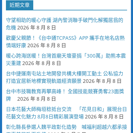
近期文章
守望相助的暖心守護 湖內警消聯手破門化解獨居翁的
危機
2026 年 8 月 8 日
歡慶父親節！《台中通TCPASS》APP 攜手在地名店熱
情端好康
2026 年 8 月 8 日
暖心跨海送暖！台灣首廟天壇豪捐「300萬」助熊本震
災重建
2026 年 8 月 8 日
台中捷運南屯站土地開發共構大樓開工動土 公私協力
打造宜居新地標實現軌道經濟願景
2026 年 8 月 8 日
台中市技職教育再攀高峰！ 全國技能競賽勇奪23面獎
牌
2026 年 8 月 8 日
日本花藝大師梅垣稔抵台交流 「花見日和」展現台日
花藝文化魅力 8月8日精彩展演登場
2026 年 8 月 8 日
彰化縣長參選人魏平政彰化造勢 喊福利超越六都承接